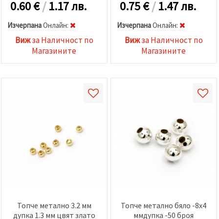
0.60
€
/
1.17 лв.
0.75
€
/
1.47 лв.
Изчерпана
Oнлайн:
Изчерпана
Oнлайн:
Виж
за Наличност по
Виж
за Наличност по
Магазините
Магазините
Топче метално 3.2 мм
Топче метално бяло -8x4
дупка 1.3 мм цвят злато
ммдупка -50 броя