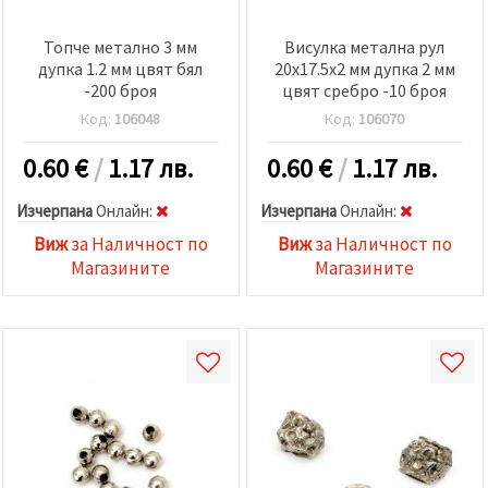
Топче метално 3 мм
Висулка метална рул
дупка 1.2 мм цвят бял
20x17.5x2 мм дупка 2 мм
-200 броя
цвят сребро -10 броя
Код:
106048
Код:
106070
0.60
€
/
1.17 лв.
0.60
€
/
1.17 лв.
Изчерпана
Oнлайн:
Изчерпана
Oнлайн:
Виж
за Наличност по
Виж
за Наличност по
Магазините
Магазините