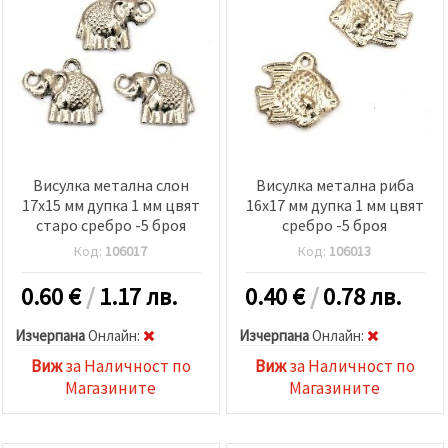
Висулка метална слон
Висулка метална риба
17x15 мм дупка 1 мм цвят
16x17 мм дупка 1 мм цвят
старо сребро -5 броя
сребро -5 броя
Код:
106017
Код:
106013
0.60
€
/
1.17 лв.
0.40
€
/
0.78 лв.
Изчерпана
Oнлайн:
Изчерпана
Oнлайн:
Виж
за Наличност по
Виж
за Наличност по
Магазините
Магазините