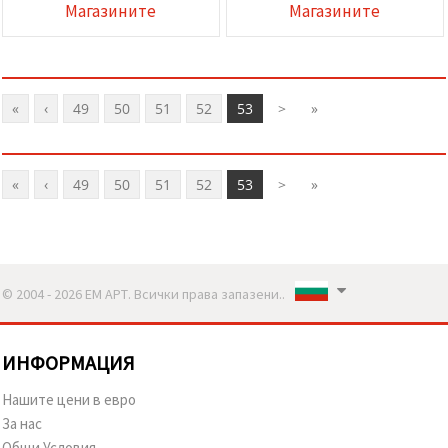
Магазините
Магазините
«
‹
49
50
51
52
53
>
»
«
‹
49
50
51
52
53
>
»
© 2004 - 2026 ЕМ АРТ. Всички права запазени..
ИНФОРМАЦИЯ
Нашите цени в евро
За нас
Общи Условия