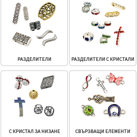
избереш
дадения
вид
"бисквитки"
и кликнеш
бутона
"Запази"
Приеми
всички
РАЗДЕЛИТЕЛИ
РАЗДЕЛИТЕЛИ С КРИСТАЛИ
Настройки
на
бисквитките
С КРИСТАЛ ЗА НИЗАНЕ
СВЪРЗВАЩИ ЕЛЕМЕНТИ