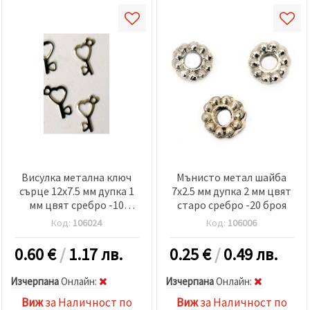
Висулка метална ключ
Мънисто метал шайба
сърце 12x7.5 мм дупка 1
7x2.5 мм дупка 2 мм цвят
мм цвят сребро -10
старо сребро -20 броя
грама
Код:
106024
Код:
106006
0.60
€
/
1.17 лв.
0.25
€
/
0.49 лв.
Изчерпана
Oнлайн:
Изчерпана
Oнлайн:
Виж
за Наличност по
Виж
за Наличност по