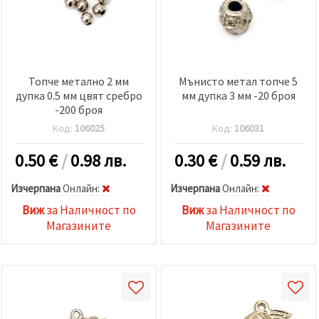
Топче метално 2 мм
Мънисто метал топче 5
дупка 0.5 мм цвят сребро
мм дупка 3 мм -20 броя
-200 броя
Код:
106025
Код:
106031
0.50
€
/
0.98 лв.
0.30
€
/
0.59 лв.
Изчерпана
Oнлайн:
Изчерпана
Oнлайн:
Виж
за Наличност по
Виж
за Наличност по
Магазините
Магазините