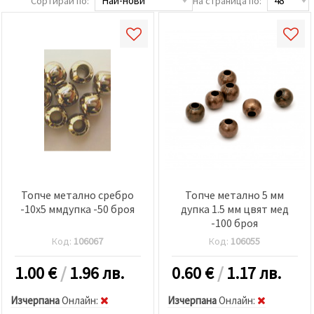
Сортирай по:
На страница по:
Топче метално сребро
Топче метално 5 мм
-10x5 ммдупка -50 броя
дупка 1.5 мм цвят мед
-100 броя
Код:
106067
Код:
106055
1.00
€
/
1.96 лв.
0.60
€
/
1.17 лв.
Изчерпана
Oнлайн:
Изчерпана
Oнлайн: