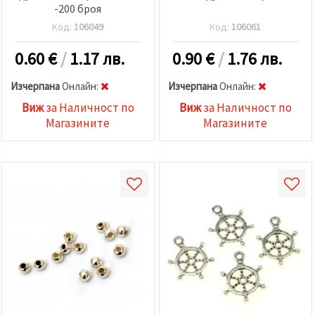
-200 броя
Код:
106049
Код:
106061
0.60
€
/
1.17 лв.
0.90
€
/
1.76 лв.
Изчерпана
Oнлайн:
Изчерпана
Oнлайн:
Виж
за Наличност по
Виж
за Наличност по
Магазините
Магазините