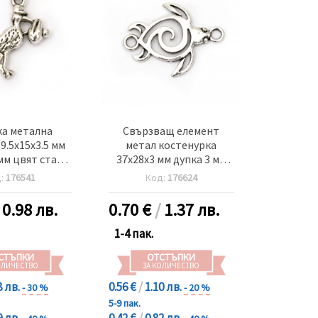
ка метална
Свързващ елемент
9.5x15x3.5 мм
метал костенурка
 мм цвят старо
37x28x3 мм дупка 3 мм
о -10 броя
цвят старо сребро -5
д:
176541
Код:
176624
броя
/
0.98 лв.
0.70
€
/
1.37 лв.
1-4 пак.
СТЪПКИ
ОТСТЪПКИ
ОЛИЧЕСТВО
ЗА КОЛИЧЕСТВО
8 лв.
0.56 €
/
1.10 лв.
- 30 %
- 20 %
5-9 пак.
9 лв.
0.42 €
/
0.82 лв.