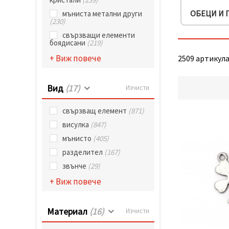
избереш
дадения
ОБЕЦИ И 
мъниста метални други
вид
(230)
"бисквитки"
и кликнеш
свързващи елементи
бутона
боядисани
(219)
"Запази"
+ Виж повече
2509 артикула 
Приеми
Вид
(17)
Изчисти
всички
Настройки
свързващ елемент
(871)
на
висулка
(847)
бисквитките
мънисто
(405)
разделител
(167)
звънче
(29)
+ Виж повече
Материал
(16)
Изчисти