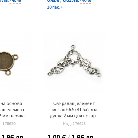
- 40 %
- 40 %
10 пак. +
на основа
Свързващ елемент
ащ елемент
метал 66.5x41.5x2 мм
2 мм плочка 12
дупка 2 мм цвят старо
а 2 мм цвят
сребро 4 броя
д:
176620
Код:
176628
онз -20 броя
/
1.96 лв.
1.00
€
/
1.96 лв.