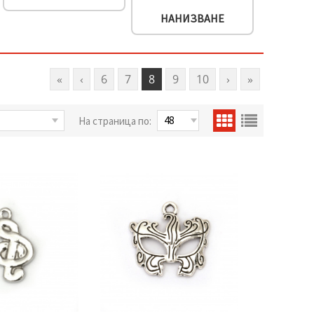
НАНИЗВАНЕ
«
‹
6
7
8
9
10
›
»
На страница по: