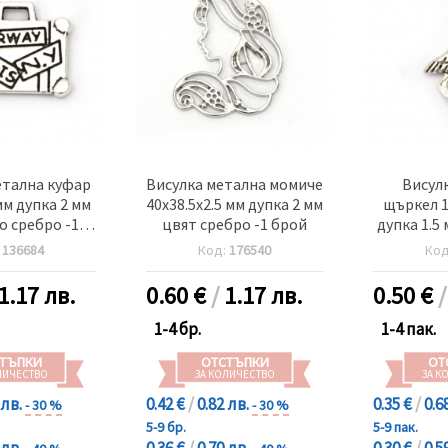
етална куфар
Висулка метална момиче
Висул
мм дупка 2 мм
40x38.5x2.5 мм дупка 2 мм
щъркел 1
о сребро -10
цвят сребро -1 брой
дупка 1.5
роя
сребр
:
136684
Код:
176540
Ко
1.17 лв.
0.60
€
/
1.17 лв.
0.50
€
1-4 бр.
1-4 пак.
ТЪПКИ
ОТСТЪПКИ
ОТ
ЛИЧЕСТВО
ЗА КОЛИЧЕСТВО
ЗА К
 лв.
0.42 €
/
0.82 лв.
0.35 €
/
0.6
- 30 %
- 30 %
5-9 бр.
5-9 пак.
 лв.
0.36 €
/
0.70 лв.
0.30 €
/
0.5