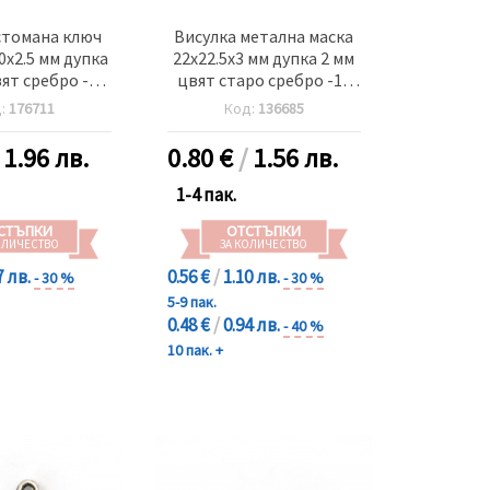
стомана ключ
Висулка метална маска
0x2.5 мм дупка
22x22.5x3 мм дупка 2 мм
вят сребро -2
цвят старо сребро -10
броя
броя
д:
176711
Код:
136685
/
1.96 лв.
0.80
€
/
1.56 лв.
1-4 пак.
СТЪПКИ
ОТСТЪПКИ
ОЛИЧЕСТВО
ЗА КОЛИЧЕСТВО
7 лв.
0.56 €
/
1.10 лв.
- 30 %
- 30 %
5-9 пак.
0.48 €
/
0.94 лв.
- 40 %
10 пак. +