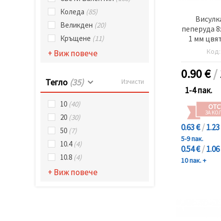
Коледа
(85)
Висулк
Великден
(20)
пеперуда 8
1 мм цвя
Кръщене
(11)
б
Код
+ Виж повече
0.90
€
/
Тегло
(35)
Изчисти
1-4 пак.
10
(40)
ОТС
ЗА КО
20
(30)
0.63 €
/
1.23
50
(7)
5-9 пак.
10.4
(4)
0.54 €
/
1.06
10.8
(4)
10 пак. +
+ Виж повече