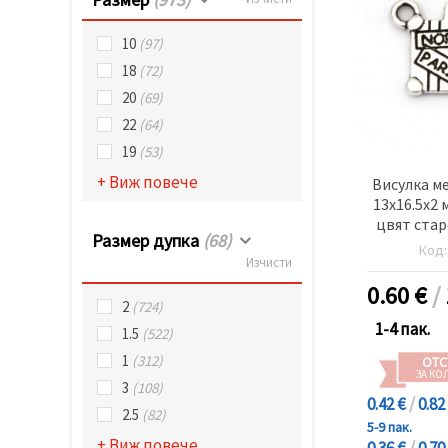
10
(97)
18
(72)
20
(69)
22
(64)
19
(53)
+ Виж повече
Висулка м
13x16.5x2 
цвят стар
Размер дупка
(68)
б
Код
Изчисти
0.60
€
/
2
(724)
1-4 пак.
1.5
(522)
1
(312)
ОТС
ЗА КО
3
(108)
0.42 €
/
0.82
2.5
(82)
5-9 пак.
+ Виж повече
0.36 €
/
0.70