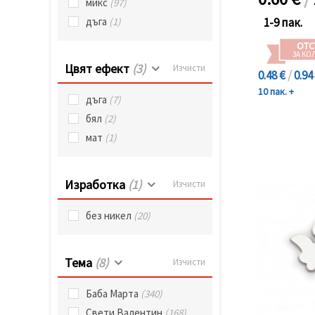
микс
(97)
1-9 пак.
дъга
(1)
ОТС
ЗА КО
Цвят ефект
(3)
Изчисти
0.48 €
/
0.94
10 пак. +
дъга
(7)
бял
(2)
мат
(1)
Изработка
(1)
Изчисти
без никел
(20)
Тема
(8)
Изчисти
Баба Марта
(340)
Свети Валентин
(168)