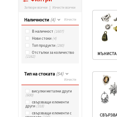
релевантно
съдържание
Затвори всички
|
Изчисти всички
и реклами,
включително
Наличности
(4)
с помощта
Изчисти
на наши
партньори
В наличност
(1607)
за анализ
и
Нови стоки
(4)
маркетинг.
Топ продукти
(280)
Можеш да
се
Отстъпки за количество
МЪНИСТА 
съгласиш
(1162)
да
използваме
всички
"бисквитки"
Тип на стоката
(54)
като
Изчисти
натиснеш
"Приеми
всички!"
висулки метални други
или да
(600)
посочиш
предпочитанията
свързващи елементи
си в
други
(318)
"Настройки",
свързващи елементи с
като
СВЪРЗВ
кристали
(239)