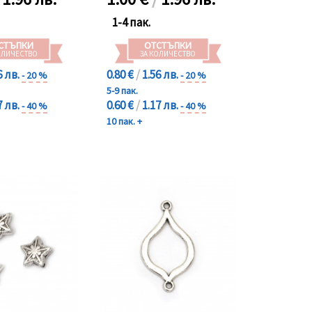
1-4 пак.
СТЪПКИ
ОТСТЪПКИ
ОЛИЧЕСТВО
ЗА КОЛИЧЕСТВО
6 лв.
0.80 €
/
1.56 лв.
- 20 %
- 20 %
5-9 пак.
7 лв.
0.60 €
/
1.17 лв.
- 40 %
- 40 %
10 пак. +