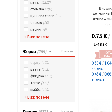
метал
(2212)
Висулк
стомана
(109)
детелина 1
цинкова сплав
(33)
дупка 1 мм
стъкло
(20)
-1
Код
месинг
(9)
0.75
€
/
+ Виж повече
1-4 пак.
Форма
(269)
Изчисти
ОТС
ЗА КО
сърце
(170)
0.53 €
/
1.04
5-9 пак.
цвете
(142)
0.45 €
/
0.88
фигурка
(118)
10 пак. +
топче
(111)
шайба
(109)
+ Виж повече
Размер
(973)
Изчисти