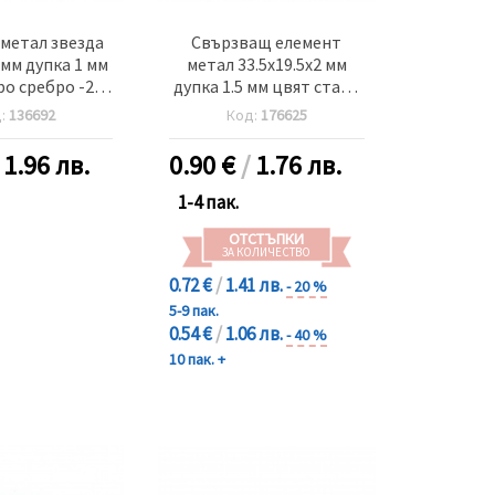
метал звезда
Свързващ елемент
 мм дупка 1 мм
метал 33.5x19.5x2 мм
ро сребро -20
дупка 1.5 мм цвят старо
броя
сребро -10 броя
д:
136692
Код:
176625
/
1.96 лв.
0.90
€
/
1.76 лв.
1-4 пак.
ОТСТЪПКИ
ЗА КОЛИЧЕСТВО
0.72 €
/
1.41 лв.
- 20 %
5-9 пак.
0.54 €
/
1.06 лв.
- 40 %
10 пак. +