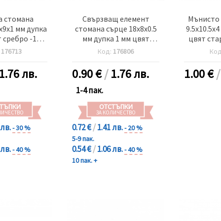
а стомана
Свързващ елемент
Мънисто 
x9x1 мм дупка
стомана сърце 18x8x0.5
9.5x10.5x4
т сребро -10
мм дупка 1 мм цвят
цвят ста
роя
сребро -10 броя
:
176713
Код:
176806
Ко
1.76 лв.
0.90
€
/
1.76 лв.
1.00
€
1-4 пак.
ТЪПКИ
ОТСТЪПКИ
ЛИЧЕСТВО
ЗА КОЛИЧЕСТВО
 лв.
0.72 €
/
1.41 лв.
- 30 %
- 20 %
5-9 пак.
 лв.
0.54 €
/
1.06 лв.
- 40 %
- 40 %
10 пак. +