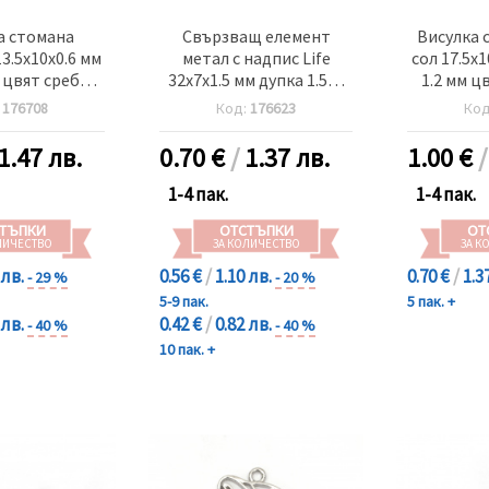
а стомана
Свързващ елемент
Висулка 
3.5x10x0.6 мм
метал с надпис Life
сол 17.5x1
 цвят сребро
32x7x1.5 мм дупка 1.5~2
1.2 мм ц
0 броя
мм цвят старо сребро
:
176708
Код:
176623
Ко
-10 броя
1.47 лв.
0.70
€
/
1.37 лв.
1.00
€
1-4 пак.
1-4 пак.
ТЪПКИ
ОТСТЪПКИ
ОТ
ЛИЧЕСТВО
ЗА КОЛИЧЕСТВО
ЗА К
 лв.
0.56 €
/
1.10 лв.
0.70 €
/
1.3
- 29 %
- 20 %
5-9 пак.
5 пак. +
 лв.
0.42 €
/
0.82 лв.
- 40 %
- 40 %
10 пак. +