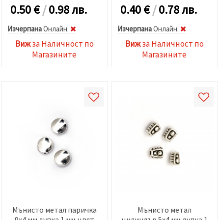
0.50
€
/
0.98 лв.
0.40
€
/
0.78 лв.
Изчерпана
Oнлайн:
Изчерпана
Oнлайн:
Виж
за Наличност по
Виж
за Наличност по
Магазините
Магазините
Мънисто метал паричка
Мънисто метал
9x4 мм дупка 1 мм цвят
цилиндър 5x4 мм дупка 1