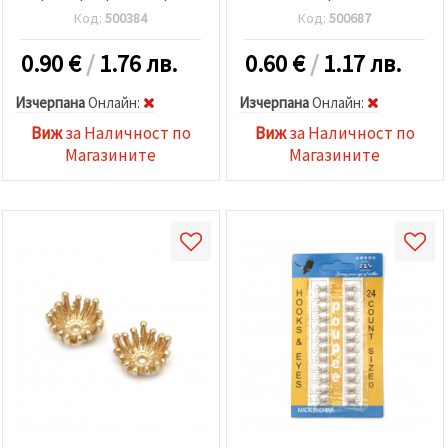
Код:
500384
Код:
500687
0.90
€
/
1.76 лв.
0.60
€
/
1.17 лв.
Изчерпана
Oнлайн:
Изчерпана
Oнлайн:
Виж
за Наличност по
Виж
за Наличност по
Магазините
Магазините