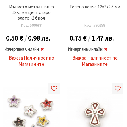
Мънисто метал шапка
Телено копче 12x7x2.5 мм
12x5 мм цвят старо
злато -2 броя
Код:
500688
Код:
590198
0.50
€
/
0.98 лв.
0.75
€
/
1.47 лв.
Изчерпана
Oнлайн:
Изчерпана
Oнлайн:
Виж
за Наличност по
Виж
за Наличност по
Магазините
Магазините