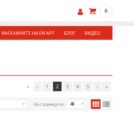
0
МАГАЗИНИТЕ НА ЕМ АРТ
БЛОГ
ВИДЕО
«
‹
1
2
3
4
5
›
»
На страница по: