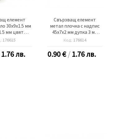
ащ елемент
Свързващ елемент
ло 30x9x1.5 мм
метал плочка с надпис
1.5 мм цвят
45x7x2 мм дупка 3 мм
о -10 броя
цвят сребро -10 броя
д:
176615
Код:
176614
/
1.76 лв.
0.90
€
/
1.76 лв.