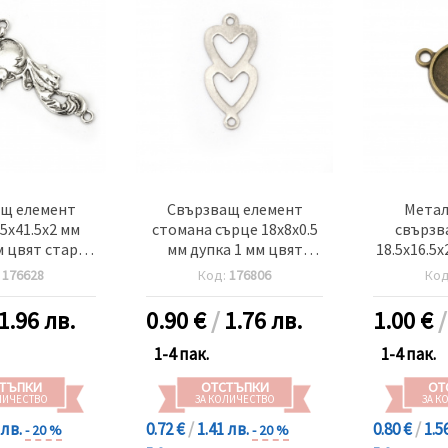
щ елемент
Свързващ елемент
Метал
.5x41.5x2 мм
стомана сърце 18x8x0.5
свързв
м цвят старо
мм дупка 1 мм цвят
18.5x16.5x
о 4 броя
сребро -10 броя
мм дупк
:
176628
Код:
176806
Ко
антик бр
1.96 лв.
0.90
€
/
1.76 лв.
1.00
€
1-4 пак.
1-4 пак.
ТЪПКИ
ОТСТЪПКИ
ОТ
ЛИЧЕСТВО
ЗА КОЛИЧЕСТВО
ЗА К
 лв.
0.72 €
/
1.41 лв.
0.80 €
/
1.5
- 20 %
- 20 %