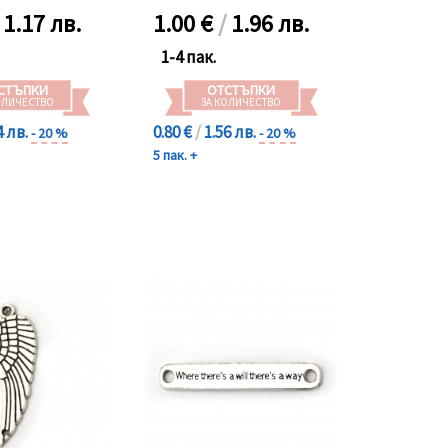
/
1.17 лв.
1.00
€
/
1.96 лв.
1-4 пак.
СТЪПКИ
ОТСТЪПКИ
ОЛИЧЕСТВО
ЗА КОЛИЧЕСТВО
4 лв.
0.80 €
/
1.56 лв.
- 20 %
- 20 %
5 пак. +