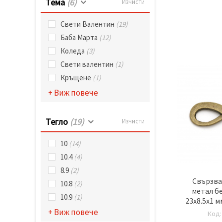
Тема
(6)
Изчисти
Свети Валентин
(19)
Баба Марта
(12)
Коледа
(3)
Свети валентин
(1)
Кръщене
(1)
+ Виж повече
Тегло
(19)
Изчисти
10
(14)
10.4
(4)
8.9
(2)
Свързва
10.8
(2)
метал б
10.9
(1)
23x8.5x1 
бронз 
+ Виж повече
Код