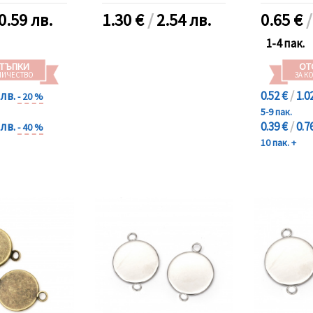
0.59 лв.
1.30
€
/
2.54 лв.
0.65
€
1-4 пак.
ТЪПКИ
ОТ
ЛИЧЕСТВО
ЗА К
 лв.
0.52 €
/
1.0
- 20 %
5-9 пак.
 лв.
0.39 €
/
0.7
- 40 %
10 пак. +