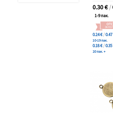
0.30
€
/
1-9 пак.
ОТС
ЗА КО
0.24 €
/
0.47
10-19 пак.
0.18 €
/
0.35
20 пак. +