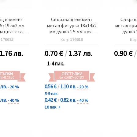
щ елемент
Свързващ елемент
Свързв
.5x19.5x2 мм
метал фигурка 18x14x2
метал кри
мм цвят старо
мм дупка 1.5 мм цвят
дупка 
 -10 броя
сребро -10 броя
сребр
:
176625
Код:
176616
Ко
1.76 лв.
0.70
€
/
1.37 лв.
0.90
€
1-4 пак.
ТЪПКИ
ОТСТЪПКИ
ЛИЧЕСТВО
ЗА КОЛИЧЕСТВО
 лв.
0.56 €
/
1.10 лв.
- 20 %
- 20 %
5-9 пак.
 лв.
0.42 €
/
0.82 лв.
- 40 %
- 40 %
10 пак. +