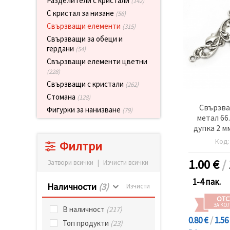
Разделители с кристали
(142)
релевантно
С кристал за низане
съдържание
(56)
и реклами,
Свързващи елементи
(315)
включително
с помощта
Свързващи за обеци и
на наши
гердани
(54)
партньори
Свързващи елементи цветни
за анализ
и
(228)
маркетинг.
Свързващи с кристали
(262)
Можеш да
Стомана
(128)
се
Свързва
съгласиш
Фигурки за нанизване
(79)
да
метал 66
използваме
дупка 2 м
всички
сребр
"бисквитки"
Код
Филтри
като
натиснеш
1.00
€
/
Затвори всички
|
Изчисти всички
"Приеми
всички!"
1-4 пак.
или да
Наличности
(3)
Изчисти
посочиш
предпочитанията
ОТС
ЗА КО
си в
В наличност
(217)
"Настройки",
0.80 €
/
1.56
като
Топ продукти
(23)