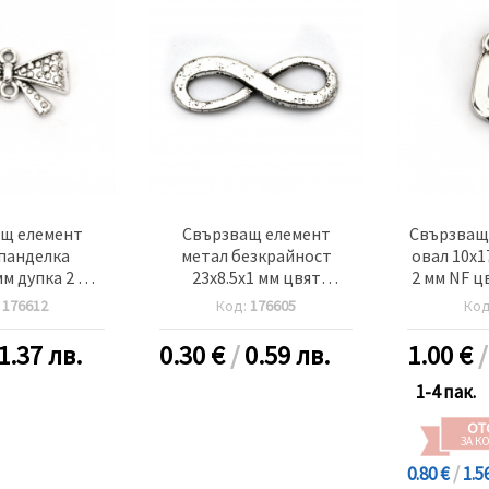
щ елемент
Свързващ елемент
Свързващ
панделка
метал безкрайност
овал 10x1
мм дупка 2 мм
23x8.5x1 мм цвят
2 мм NF ц
ро -10 броя
антично сребро -10 броя
:
176612
Код:
176605
Ко
1.37 лв.
0.30
€
/
0.59 лв.
1.00
€
1-4 пак.
ОТ
ЗА К
0.80 €
/
1.5