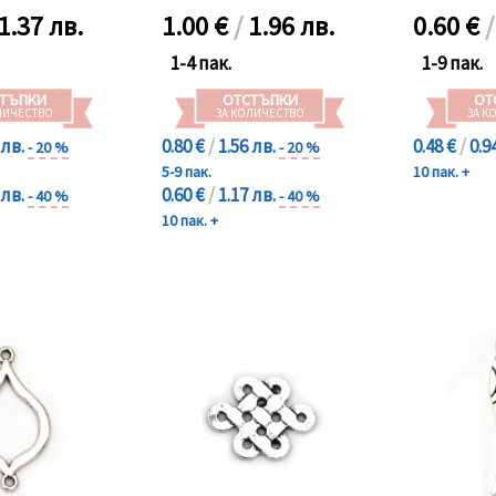
1.37 лв.
1.00
€
/
1.96 лв.
0.60
€
1-4 пак.
1-9 пак.
ТЪПКИ
ОТСТЪПКИ
ОТ
ЛИЧЕСТВО
ЗА КОЛИЧЕСТВО
ЗА К
 лв.
0.80 €
/
1.56 лв.
0.48 €
/
0.9
- 20 %
- 20 %
5-9 пак.
10 пак. +
 лв.
0.60 €
/
1.17 лв.
- 40 %
- 40 %
10 пак. +