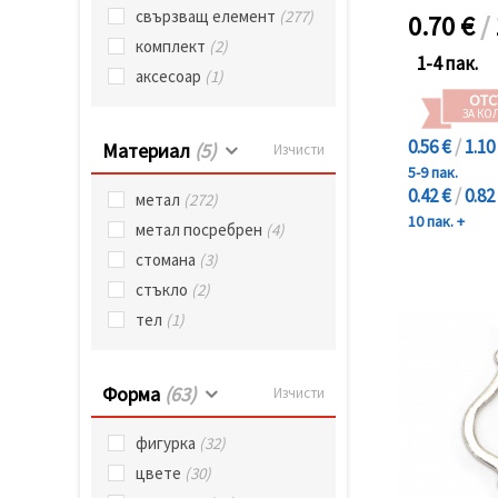
свързващ елемент
(277)
0.70
€
/
комплект
(2)
1-4 пак.
аксесоар
(1)
ОТС
ЗА КО
0.56 €
/
1.10
Материал
(5)
Изчисти
5-9 пак.
0.42 €
/
0.82
метал
(272)
10 пак. +
метал посребрен
(4)
стомана
(3)
стъкло
(2)
тел
(1)
Форма
(63)
Изчисти
фигурка
(32)
цвете
(30)