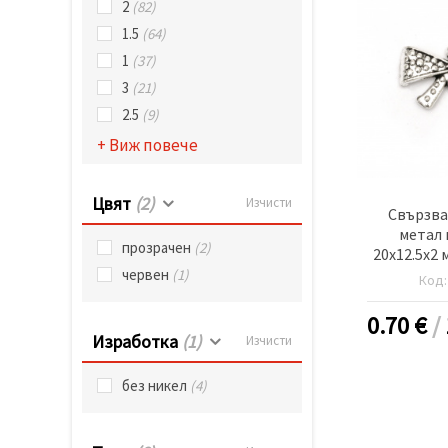
2
(82)
1.5
(64)
1
(37)
3
(21)
2.5
(9)
+ Виж повече
Цвят
(2)
Изчисти
Свързва
метал 
прозрачен
(2)
20x12.5x2 
цвят среб
червен
(1)
Код
0.70
€
/
Изработка
(1)
Изчисти
без никел
(4)