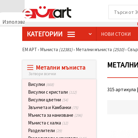
Използваме
бисквитки
КАТЕГОРИИ
НОВИ СТОКИ
🍪
Използваме
бисквитки
ЕМ АРТ
›
Мъниста
(12381)
›
Метални мъниста
(2510)
›
Свър
и подобни
технологии,
за да
МЕТАЛНИ
Метални мъниста
осигурим
правилната
Затвори всички
работа на
сайта, да
Висулки
(668)
подобрим
315 артикула |
твоето
Висулки с кристали
(112)
изживяване
Висулки цветни
(54)
и, с твое
съгласие,
Звънчета и Камбанки
(75)
да
Мъниста за нанизване
(296)
анализираме
трафика и
Мъниста с халка
(12)
да
Разделители
(29)
показваме
по-