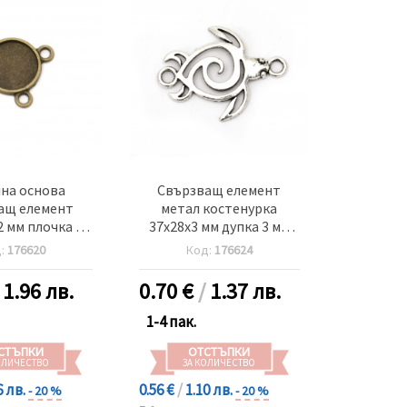
на основа
Свързващ елемент
ащ елемент
метал костенурка
2 мм плочка 12
37x28x3 мм дупка 3 мм
а 2 мм цвят
цвят старо сребро -5
д:
176620
Код:
176624
онз -20 броя
броя
/
1.96 лв.
0.70
€
/
1.37 лв.
1-4 пак.
СТЪПКИ
ОТСТЪПКИ
ОЛИЧЕСТВО
ЗА КОЛИЧЕСТВО
6 лв.
0.56 €
/
1.10 лв.
- 20 %
- 20 %