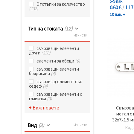
избереш
5-9 пак.
Отстъпки за количество
дадения
0.60 €
/
1.17
(132)
вид
10 пак. +
"бисквитки"
и кликнеш
бутона
Тип на стоката
(12)
"Запази"
Изчисти
Приеми
свързващи елементи
всички
други
(258)
елементи за обеци
(8)
Настройки
на
свързващи елементи
боядисани
(4)
бисквитките
свързващ елемент със
седеф
(4)
свързващи елементи с
главичка
(3)
+ Виж повече
Свързва
метал с 
32x7x1.5 м
Вид
(3)
Изчисти
мм цвят с
Код
-1