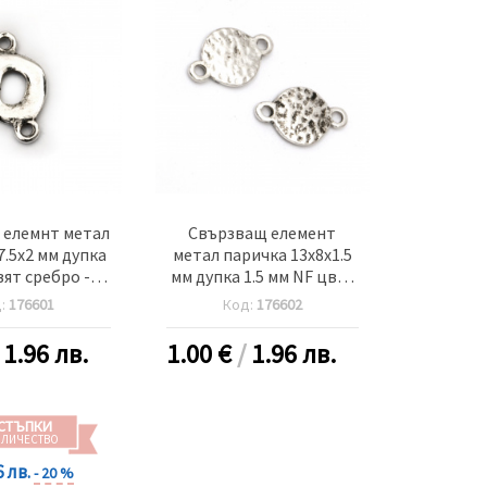
 елемнт метал
Свързващ елемент
7.5x2 мм дупка
метал паричка 13x8x1.5
вят сребро -10
мм дупка 1.5 мм NF цвят
броя
сребро -10 броя
д:
176601
Код:
176602
/
1.96 лв.
1.00
€
/
1.96 лв.
СТЪПКИ
ОЛИЧЕСТВО
6 лв.
- 20 %