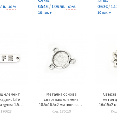
5-9 пак.
5-9 пак.
 лв.
0.54 €
/
1.06 лв.
0.60 €
/
1.1
- 40 %
- 40 %
10 пак. +
10 пак. +
щ елемент
Метална основа
Свързв
надпис Life
свързващ елемент
метал 
м дупка 1.5~2
18.5x16.5x2 мм плочка 12
16x15x2 м
таро сребро
мм дупка 2 мм цвят
цвят ста
:
176623
Код:
176619
Ко
0 броя
старо сребро -20 броя