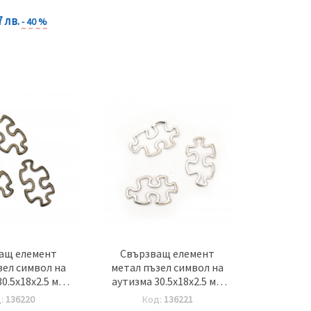
7 лв.
- 40 %
ащ елемент
Свързващ елемент
зел символ на
метал пъзел символ на
0.5x18x2.5 мм
аутизма 30.5x18x2.5 мм
онз - 10 броя
сребро - 10 броя
д:
136220
Код:
136221