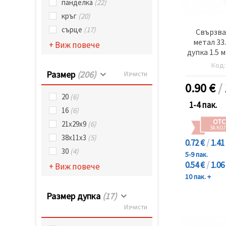
панделка
(22)
кръг
(20)
сърце
(17)
Свързва
метал 33
+ Виж повече
дупка 1.5 
сребро
Код
Размер
(206)
Изчисти
0.90
€
/
20
(6)
1-4 пак.
16
(6)
ОТС
21х29х9
(6)
ЗА КО
38х11х3
(5)
0.72 €
/
1.41
30
(4)
5-9 пак.
0.54 €
/
1.06
+ Виж повече
10 пак. +
Размер дупка
(17)
Изчисти