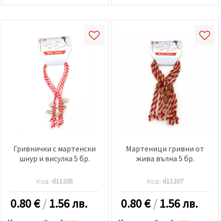
Гривнички с мартенски
Мартеници гривни от
шнур и висулка 5 бр.
жива вълна 5 бр.
Код:
d11205
Код:
d11207
0.80
€
/
1.56 лв.
0.80
€
/
1.56 лв.