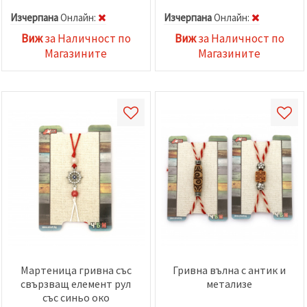
Изчерпана
Oнлайн:
Изчерпана
Oнлайн:
Виж
за Наличност по
Виж
за Наличност по
Магазините
Магазините
Мартеница гривна със
Гривна вълна с антик и
свързващ елемент рул
метализе
със синьо око