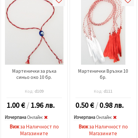
Мартенички за ръка
Мартенички Връзки 10
синьо око 10 бр.
бр.
Код:
d109
Код:
d111
1.00
€
/
1.96 лв.
0.50
€
/
0.98 лв.
Изчерпана
Oнлайн:
Изчерпана
Oнлайн:
Виж
за Наличност по
Виж
за Наличност по
Магазините
Магазините