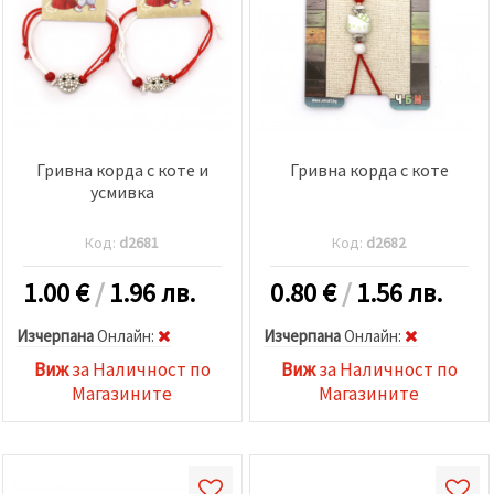
релевантно
съдържание
и реклами,
включително
с помощта
на наши
партньори
за анализ
и
Гривна корда с коте и
Гривна корда с коте
маркетинг.
усмивка
Можеш да
се
съгласиш
Код:
d2681
Код:
d2682
да
използваме
всички
1.00
€
/
1.96 лв.
0.80
€
/
1.56 лв.
"бисквитки"
като
Изчерпана
Oнлайн:
Изчерпана
Oнлайн:
натиснеш
"Приеми
Виж
за Наличност по
Виж
за Наличност по
всички!"
или да
Магазините
Магазините
посочиш
предпочитанията
си в
"Настройки",
като