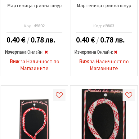
Мартеница гривна шнур
Мартеница гривна шнур
Код:
d9802
Код:
d9803
0.40
€
/
0.78 лв.
0.40
€
/
0.78 лв.
Изчерпана
Oнлайн:
Изчерпана
Oнлайн:
Виж
за Наличност по
Виж
за Наличност по
Магазините
Магазините