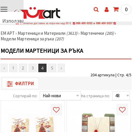
0
Използваме
Безплатна доставка за поръчки над 60 €
088 400 0332 и 088 400 0337
бисквитки
ЕМ АРТ
›
Мартеници и Материали
(3613)
›
Мартенички
(285)
›
🍪
Модели Мартеници за ръка
(207)
Използваме
бисквитки
МОДЕЛИ МАРТЕНИЦИ ЗА РЪКА
и подобни
технологии,
за да
осигурим
‹
1
2
3
4
5
›
правилната
работа на
204 артикула | Стр. 4/5
сайта, да
подобрим
ФИЛТРИ
твоето
изживяване
Сортирай по:
На страница по:
и, с твое
съгласие,
да
анализираме
трафика и
да
показваме
по-