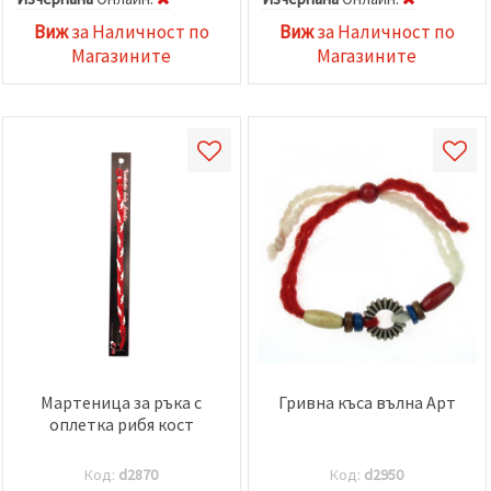
Виж
за Наличност по
Виж
за Наличност по
Магазините
Магазините
Мартеница за ръка с
Гривна къса вълна Арт
оплетка рибя кост
Код:
d2870
Код:
d2950