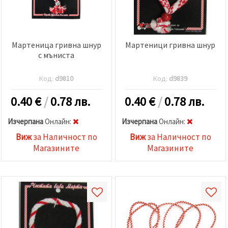
Мартеница гривна шнур
Мартеници гривна шнур
с мъниста
Код:
d9810
Код:
d9839
0.40
€
/
0.78 лв.
0.40
€
/
0.78 лв.
Изчерпана
Oнлайн:
Изчерпана
Oнлайн:
Виж
за Наличност по
Виж
за Наличност по
Магазините
Магазините