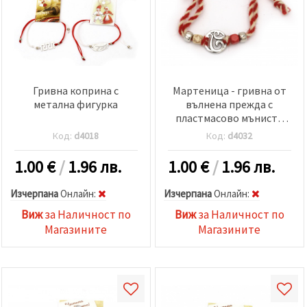
Гривна коприна с
Мартеница - гривна от
метална фигурка
вълнена прежда с
пластмасово мънисто
метализе
Код:
d4018
Код:
d4032
1.00
€
/
1.96 лв.
1.00
€
/
1.96 лв.
Изчерпана
Oнлайн:
Изчерпана
Oнлайн:
Виж
за Наличност по
Виж
за Наличност по
Магазините
Магазините