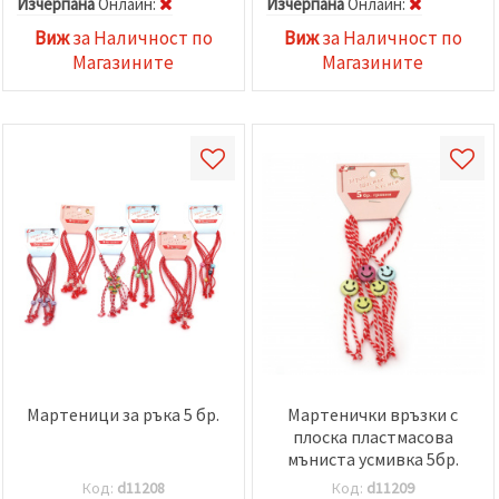
Изчерпана
Oнлайн:
Изчерпана
Oнлайн:
Виж
за Наличност по
Виж
за Наличност по
Магазините
Магазините
Мартеници за ръка 5 бр.
Мартенички връзки с
плоска пластмасова
мъниста усмивка 5бр.
Код:
d11208
Код:
d11209