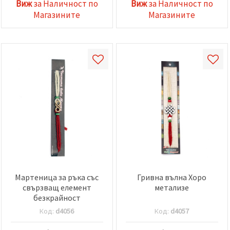
Виж
за Наличност по
Виж
за Наличност по
Магазините
Магазините
Мартеница за ръка със
Гривна вълна Хоро
свързващ елемент
метализе
безкрайност
Код:
d4056
Код:
d4057