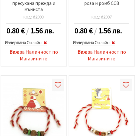
пресукана прежда и
роза и ромб ССВ
мъниста
Код:
d2993
Код:
d2997
0.80
€
/
1.56 лв.
0.80
€
/
1.56 лв.
Изчерпана
Oнлайн:
Изчерпана
Oнлайн:
Виж
за Наличност по
Виж
за Наличност по
Магазините
Магазините