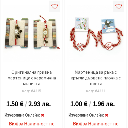
Оригинална гривна
Мартеница за ръка с
мартеница с керамична
кръгла дървена плочка с
мъниста
цветя
Код:
d4215
Код:
d4221
1.50
€
/
2.93 лв.
1.00
€
/
1.96 лв.
Изчерпана
Oнлайн:
Изчерпана
Oнлайн:
Виж
за Наличност по
Виж
за Наличност по