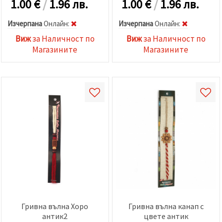
1.00
€
/
1.96 лв.
1.00
€
/
1.96 лв.
Изчерпана
Oнлайн:
Изчерпана
Oнлайн:
Виж
за Наличност по
Виж
за Наличност по
Магазините
Магазините
Гривна вълна Хоро
Гривна вълна канап с
антик2
цвете антик