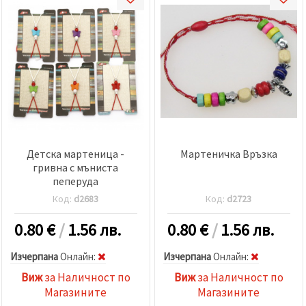
избереш
дадения
вид
"бисквитки"
и кликнеш
бутона
"Запази"
Приеми
всички
Настройки
Детска мартеница -
Мартеничка Връзка
на
гривна с мъниста
бисквитките
пеперуда
Код:
d2683
Код:
d2723
0.80
€
/
1.56 лв.
0.80
€
/
1.56 лв.
Изчерпана
Oнлайн:
Изчерпана
Oнлайн:
Виж
за Наличност по
Виж
за Наличност по
Магазините
Магазините