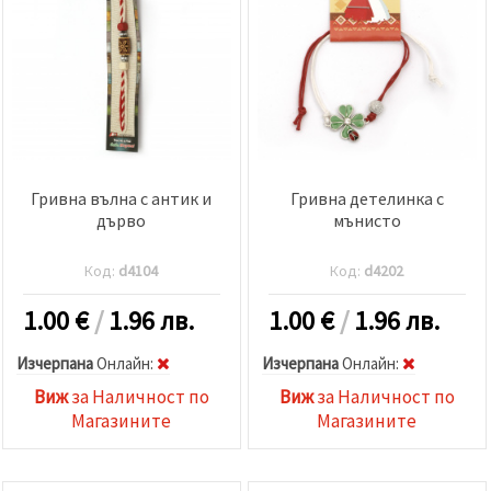
Гривна вълна с антик и
Гривна детелинка с
дърво
мънисто
Код:
d4104
Код:
d4202
1.00
€
/
1.96 лв.
1.00
€
/
1.96 лв.
Изчерпана
Oнлайн:
Изчерпана
Oнлайн:
Виж
за Наличност по
Виж
за Наличност по
Магазините
Магазините