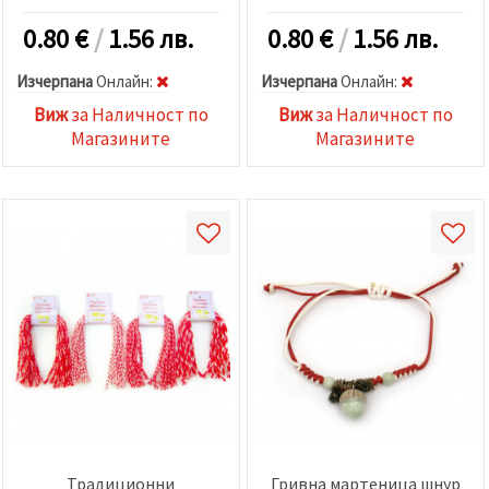
0.80
€
/
1.56 лв.
0.80
€
/
1.56 лв.
Изчерпана
Oнлайн:
Изчерпана
Oнлайн:
Виж
за Наличност по
Виж
за Наличност по
Магазините
Магазините
Традиционни
Гривна мартеница шнур