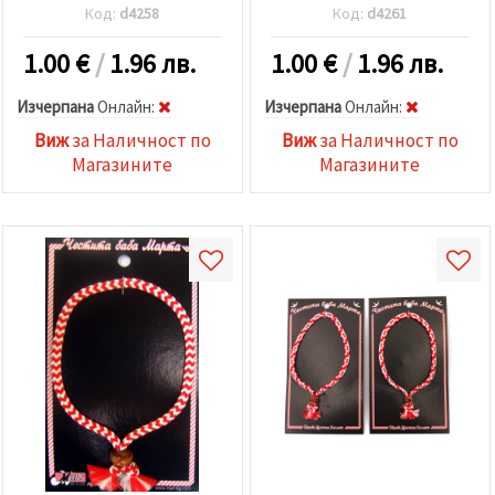
Код:
d4258
Код:
d4261
1.00
€
/
1.96 лв.
1.00
€
/
1.96 лв.
Изчерпана
Oнлайн:
Изчерпана
Oнлайн:
Виж
за Наличност по
Виж
за Наличност по
Магазините
Магазините