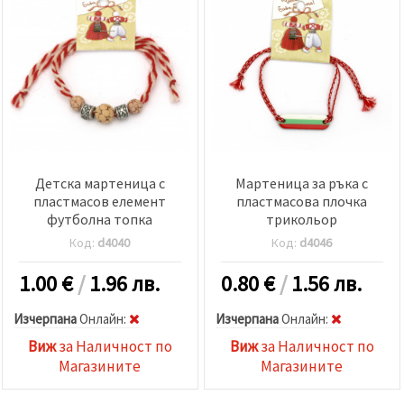
Детска мартеница с
Мартеница за ръка с
пластмасов елемент
пластмасова плочка
футболна топка
трикольор
Код:
d4040
Код:
d4046
1.00
€
/
1.96 лв.
0.80
€
/
1.56 лв.
Изчерпана
Oнлайн:
Изчерпана
Oнлайн:
Виж
за Наличност по
Виж
за Наличност по
Магазините
Магазините