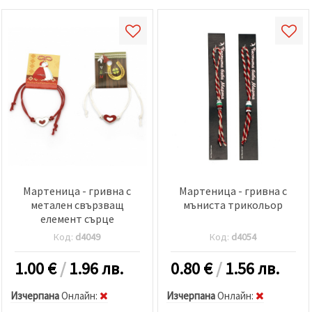
Мартеница - гривна с
Мартеница - гривна с
метален свързващ
мъниста трикольор
елемент сърце
Код:
d4049
Код:
d4054
1.00
€
/
1.96 лв.
0.80
€
/
1.56 лв.
Изчерпана
Oнлайн:
Изчерпана
Oнлайн: