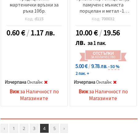
мартенички връзки за
памучен с мъниста
ръка 10бр.
порцелан и метал -10
броя
Код:
d115
Код:
700032
0.60
€
/
1.17 лв.
10.00
€
/
19.56
лв.
за 1 пак.
ОТСТЪПКИ
ЗА КОЛИЧЕСТВО
5.00 €
/
9.78 лв.
- 50 %
2 пак. +
Изчерпана
Oнлайн:
Изчерпана
Oнлайн:
Виж
за Наличност по
Виж
за Наличност по
Магазините
Магазините
‹
1
2
3
4
5
›