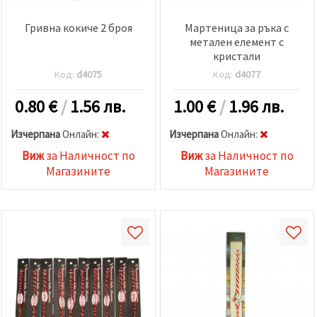
Гривна кокиче 2 броя
Мартеница за ръка с
метален елемент с
кристали
Код:
d4075
Код:
d4077
0.80
€
/
1.56 лв.
1.00
€
/
1.96 лв.
Изчерпана
Oнлайн:
Изчерпана
Oнлайн:
Виж
за Наличност по
Виж
за Наличност по
Магазините
Магазините