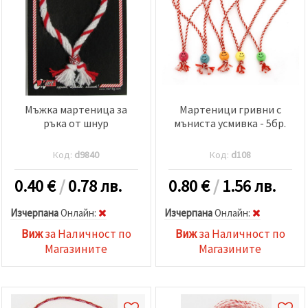
Мъжка мартеница за
Мартеници гривни с
ръка от шнур
мъниста усмивка - 5бр.
Код:
d9840
Код:
d108
0.40
€
/
0.78 лв.
0.80
€
/
1.56 лв.
Изчерпана
Oнлайн:
Изчерпана
Oнлайн:
Виж
за Наличност по
Виж
за Наличност по
Магазините
Магазините