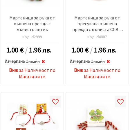
Мартеница за ръка от
Мартеница за ръка от
вълнена прежда с
пресукана вълнена
мънисто антик
прежда с мъниста CCB и
антик
Код:
d2999
Код:
d4007
1.00
€
/
1.96 лв.
1.00
€
/
1.96 лв.
Изчерпана
Oнлайн:
Изчерпана
Oнлайн:
Виж
за Наличност по
Виж
за Наличност по
Магазините
Магазините