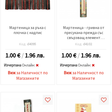
Мартеница за ръка с
Мартеница - гривна от
плочка с надпис
пресукана прежда със
свързващ елемент
дететлина
Код:
d4095
Код:
d4102
1.00
€
/
1.96 лв.
1.00
€
/
1.96 лв.
Изчерпана
Oнлайн:
Изчерпана
Oнлайн:
Виж
за Наличност по
Виж
за Наличност по
Магазините
Магазините