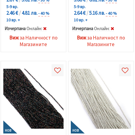
5-9 вр.
5-9 вр.
2.46 €
/
4.81 лв.
2.64 €
/
5.16 лв.
- 40 %
- 40 %
10 вр. +
10 вр. +
Изчерпана
Oнлайн:
Изчерпана
Oнлайн:
Виж
за Наличност по
Виж
за Наличност по
Магазините
Магазините
НОВ
НОВ