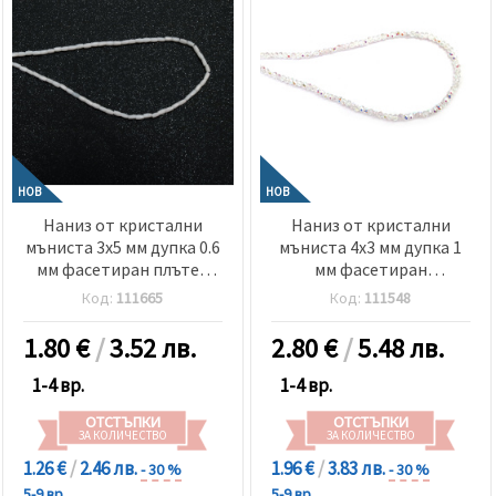
НОВ
НОВ
Наниз от кристални
Наниз от кристални
мъниста 3x5 мм дупка 0.6
мъниста 4x3 мм дупка 1
мм фасетиран плътен
мм фасетиран
цвят бял ~100 броя
прозрачен с AB
Код:
111665
Код:
111548
покритие цвят бял дъга
~150 броя
1.80
€
/
3.52 лв.
2.80
€
/
5.48 лв.
1-4 вр.
1-4 вр.
ОТСТЪПКИ
ОТСТЪПКИ
ЗА КОЛИЧЕСТВО
ЗА КОЛИЧЕСТВО
1.26 €
/
2.46 лв.
1.96 €
/
3.83 лв.
- 30 %
- 30 %
5-9 вр.
5-9 вр.