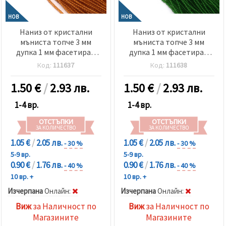
НОВ
НОВ
Наниз от кристални
Наниз от кристални
мъниста топче 3 мм
мъниста топче 3 мм
дупка 1 мм фасетиран
дупка 1 мм фасетиран
прозрачен цвят злато
прозрачен цвят зелен
Код:
111637
Код:
111638
~140 броя
~140 броя
1.50
€
/
2.93 лв.
1.50
€
/
2.93 лв.
1-4 вр.
1-4 вр.
ОТСТЪПКИ
ОТСТЪПКИ
ЗА КОЛИЧЕСТВО
ЗА КОЛИЧЕСТВО
1.05 €
/
2.05 лв.
1.05 €
/
2.05 лв.
- 30 %
- 30 %
5-9 вр.
5-9 вр.
0.90 €
/
1.76 лв.
0.90 €
/
1.76 лв.
- 40 %
- 40 %
10 вр. +
10 вр. +
Изчерпана
Oнлайн:
Изчерпана
Oнлайн:
Виж
за Наличност по
Виж
за Наличност по
Магазините
Магазините