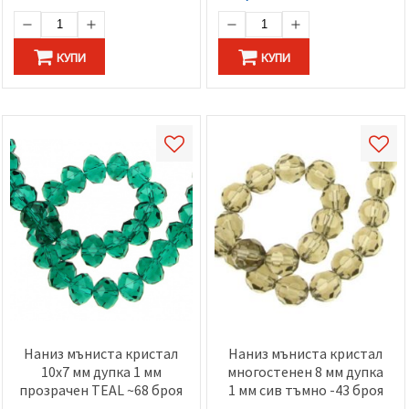
избереш
дадения
вид
"бисквитки"
КУПИ
КУПИ
и кликнеш
бутона
"Запази"
Приеми
всички
Настройки
на
бисквитките
Наниз мъниста кристал
Наниз мъниста кристал
10x7 мм дупка 1 мм
многостенен 8 мм дупка
прозрачен TEAL ~68 броя
1 мм сив тъмно -43 броя