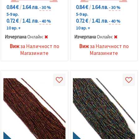
0.84 €
/
1.64 лв.
0.84 €
/
1.64 лв.
- 30 %
- 30 %
5-9 вр.
5-9 вр.
0.72 €
/
1.41 лв.
0.72 €
/
1.41 лв.
- 40 %
- 40 %
10 вр. +
10 вр. +
Изчерпана
Oнлайн:
Изчерпана
Oнлайн:
Виж
за Наличност по
Виж
за Наличност по
Магазините
Магазините