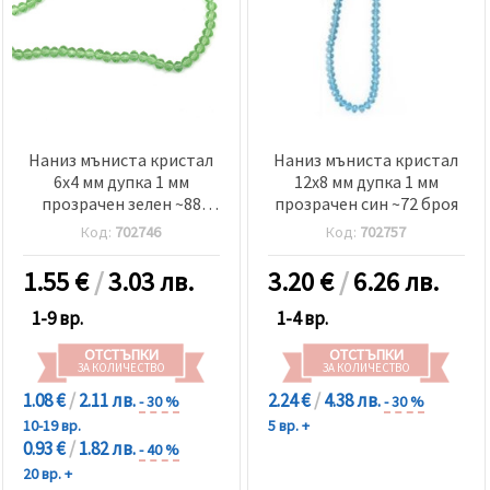
Наниз мъниста кристал
Наниз мъниста кристал
6x4 мм дупка 1 мм
12x8 мм дупка 1 мм
прозрачен зелен ~88
прозрачен син ~72 броя
броя
Код:
702746
Код:
702757
1.55
€
/
3.03 лв.
3.20
€
/
6.26 лв.
1-9 вр.
1-4 вр.
ОТСТЪПКИ
ОТСТЪПКИ
ЗА КОЛИЧЕСТВО
ЗА КОЛИЧЕСТВО
1.08 €
/
2.11 лв.
2.24 €
/
4.38 лв.
- 30 %
- 30 %
10-19 вр.
5 вр. +
0.93 €
/
1.82 лв.
- 40 %
20 вр. +