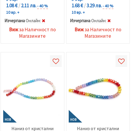
1.08 €
/
2.11 лв.
1.68 €
/
3.29 лв.
- 40 %
- 40 %
10 вр. +
10 вр. +
Изчерпана
Oнлайн:
Изчерпана
Oнлайн:
Виж
за Наличност по
Виж
за Наличност по
Магазините
Магазините
НОВ
НОВ
Наниз от кристални
Наниз от кристални