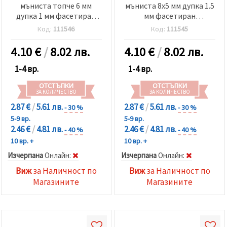
мъниста топче 6 мм
мъниста 8x5 мм дупка 1.5
дупка 1 мм фасетиран
мм фасетиран
прозрачен с AB
прозрачен с AB
Код:
111546
Код:
111545
покритие цвят МИКС
покритие цвят МИКС
~60 броя
~50 броя
4.10
€
/
8.02 лв.
4.10
€
/
8.02 лв.
1-4 вр.
1-4 вр.
ОТСТЪПКИ
ОТСТЪПКИ
ЗА КОЛИЧЕСТВО
ЗА КОЛИЧЕСТВО
2.87 €
/
5.61 лв.
2.87 €
/
5.61 лв.
- 30 %
- 30 %
5-9 вр.
5-9 вр.
2.46 €
/
4.81 лв.
2.46 €
/
4.81 лв.
- 40 %
- 40 %
10 вр. +
10 вр. +
Изчерпана
Oнлайн:
Изчерпана
Oнлайн:
Виж
за Наличност по
Виж
за Наличност по
Магазините
Магазините