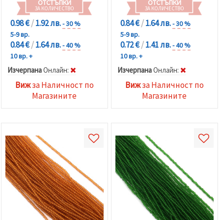
ОТСТЪПКИ
ОТСТЪПКИ
ЗА КОЛИЧЕСТВО
ЗА КОЛИЧЕСТВО
0.98 €
/
1.92 лв.
0.84 €
/
1.64 лв.
- 30 %
- 30 %
5-9 вр.
5-9 вр.
0.84 €
/
1.64 лв.
0.72 €
/
1.41 лв.
- 40 %
- 40 %
10 вр. +
10 вр. +
Изчерпана
Oнлайн:
Изчерпана
Oнлайн:
Виж
за Наличност по
Виж
за Наличност по
Магазините
Магазините