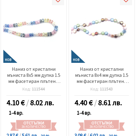
НОВ
НОВ
Наниз от кристални
Наниз от кристални
мъниста 8x5 мм дупка 1.5
мъниста 8x4 мм дупка 1.5
мм фасетиран плътен и
мм фасетиран плътен с
прозрачен с AB
AB покритие цвят
Код:
111544
Код:
111543
покритие цвят МИКС
перлен МИКС ~40 броя
~60 броя
4.10
€
/
8.02 лв.
4.40
€
/
8.61 лв.
1-4 вр.
1-4 вр.
ОТСТЪПКИ
ОТСТЪПКИ
ЗА КОЛИЧЕСТВО
ЗА КОЛИЧЕСТВО
2.87 €
/
5.61 лв.
3.08 €
/
6.02 лв.
- 30 %
- 30 %