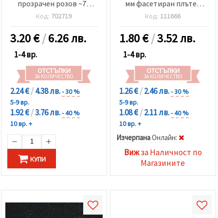
прозрачен розов ~72
мм фасетиран плътен
броя
цвят черен ~80 броя
Код:
702719
Код:
111666
3.20
€
/
6.26 лв.
1.80
€
/
3.52 лв.
1-4 вр.
1-4 вр.
ОТСТЪПКИ
ОТСТЪПКИ
ЗА КОЛИЧЕСТВО
ЗА КОЛИЧЕСТВО
2.24 €
/
4.38 лв.
1.26 €
/
2.46 лв.
- 30 %
- 30 %
5-9 вр.
5-9 вр.
1.92 €
/
3.76 лв.
1.08 €
/
2.11 лв.
- 40 %
- 40 %
10 вр. +
10 вр. +
Изчерпана
Oнлайн:
Виж
за Наличност по
КУПИ
Магазините