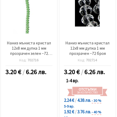
Наниз мъниста кристал
Наниз мъниста кристал
12x8 мм дупка 1 мм
12x8 мм дупка 1 мм
прозрачен зелен ~72
прозрачен ~72 броя
броя
Код:
702716
Код:
702714
3.20
€
/
6.26 лв.
3.20
€
/
6.26 лв.
1-4 вр.
ОТСТЪПКИ
ЗА КОЛИЧЕСТВО
2.24 €
/
4.38 лв.
- 30 %
5-9 вр.
1.92 €
/
3.76 лв.
- 40 %