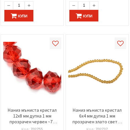
КУПИ
КУПИ
Наниз мъниста кристал
Наниз мъниста кристал
12x8 мм дупка 1 мм
6x4 мм дупка 1 мм
прозрачен червен ~72
прозрачен злато светло
броя
~88 броя
Код:
702755
Код:
702737