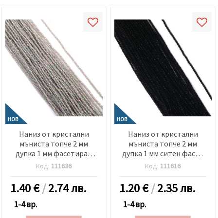
НОВ
НОВ
Наниз от кристални
Наниз от кристални
мъниста топче 2 мм
мъниста топче 2 мм
дупка 1 мм фасетиран
дупка 1 мм ситен фасет
галванизиран плътен
цвят черен ~180 броя
Код:
111636
Код:
111616
матиран цвят светло
сив дъга ~190 броя
1.40
€
/
2.74 лв.
1.20
€
/
2.35 лв.
1-4 вр.
1-4 вр.