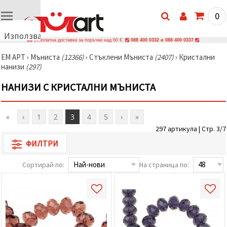
0
Използваме
Безплатна доставка за поръчки над 60 €
088 400 0332 и 088 400 0337
бисквитки
ЕМ АРТ
›
Мъниста
(12366)
›
Стъклени Мъниста
(2407)
›
Кристални
🍪
нанизи
(297)
Използваме
бисквитки
НАНИЗИ С КРИСТАЛНИ МЪНИСТА
и подобни
технологии,
за да
осигурим
«
‹
1
2
3
4
5
›
»
правилната
работа на
297 артикула | Стр. 3/7
сайта, да
подобрим
ФИЛТРИ
твоето
изживяване
Сортирай по:
На страница по:
и, с твое
съгласие,
да
анализираме
трафика и
да
показваме
по-