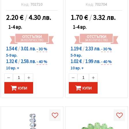
~72 броя
~68 броя
Код:
702710
Код:
702704
2.20
€
/
4.30 лв.
1.70
€
/
3.32 лв.
1-4 вр.
1-4 вр.
ОТСТЪПКИ
ОТСТЪПКИ
ЗА КОЛИЧЕСТВО
ЗА КОЛИЧЕСТВО
1.54 €
/
3.01 лв.
1.19 €
/
2.33 лв.
- 30 %
- 30 %
5-9 вр.
5-9 вр.
1.32 €
/
2.58 лв.
1.02 €
/
1.99 лв.
- 40 %
- 40 %
10 вр. +
10 вр. +
КУПИ
КУПИ