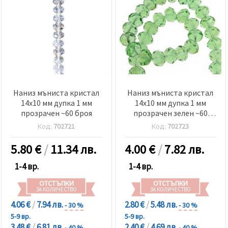
Наниз мъниста кристал
Наниз мъниста кристал
14x10 мм дупка 1 мм
14x10 мм дупка 1 мм
прозрачен ~60 броя
прозрачен зелен ~60
броя
Код:
702721
Код:
702723
5.80
€
/
11.34 лв.
4.00
€
/
7.82 лв.
1-4 вр.
1-4 вр.
ОТСТЪПКИ
ОТСТЪПКИ
ЗА КОЛИЧЕСТВО
ЗА КОЛИЧЕСТВО
4.06 €
/
7.94 лв.
2.80 €
/
5.48 лв.
- 30 %
- 30 %
5-9 вр.
5-9 вр.
3.48 €
/
6.81 лв.
2.40 €
/
4.69 лв.
- 40 %
- 40 %