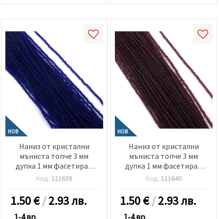
НОВ
НОВ
Наниз от кристални
Наниз от кристални
мъниста топче 3 мм
мъниста топче 3 мм
дупка 1 мм фасетиран
дупка 1 мм фасетиран
прозрачен цвят тъмно
прозрачен цвят лилав
Код:
111639
Код:
111640
син ~140 броя
~140 броя
1.50
€
/
2.93 лв.
1.50
€
/
2.93 лв.
1-4 вр.
1-4 вр.