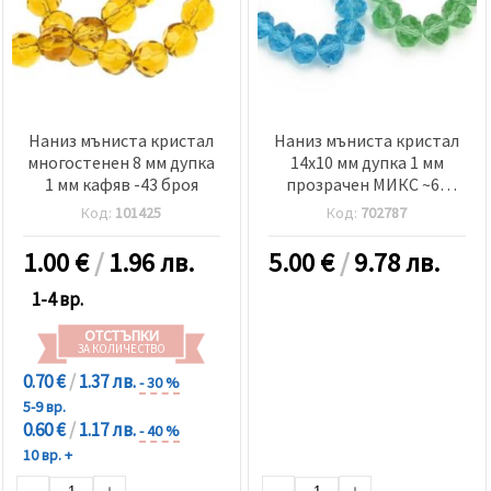
Наниз мъниста кристал
Наниз мъниста кристал
многостенен 8 мм дупка
14x10 мм дупка 1 мм
1 мм кафяв -43 броя
прозрачен МИКС ~60
броя
Код:
101425
Код:
702787
1.00
€
/
1.96 лв.
5.00
€
/
9.78 лв.
1-4 вр.
ОТСТЪПКИ
ЗА КОЛИЧЕСТВО
0.70 €
/
1.37 лв.
- 30 %
5-9 вр.
0.60 €
/
1.17 лв.
- 40 %
10 вр. +