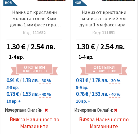
НОВ
НОВ
Наниз от кристални
Наниз от кристални
мъниста топче 3 мм
мъниста топче 3 мм
дупка 1 мм фасетиран
дупка 1 мм фасетиран
плътен галванизиран
плътен галванизиран
Код:
111652
Код:
111651
цвят ирис злато ~140
цвят ирис графит ~140
броя
броя
1.30
€
/
2.54 лв.
1.30
€
/
2.54 лв.
1-4 вр.
1-4 вр.
ОТСТЪПКИ
ОТСТЪПКИ
ЗА КОЛИЧЕСТВО
ЗА КОЛИЧЕСТВО
0.91 €
/
1.78 лв.
0.91 €
/
1.78 лв.
- 30 %
- 30 %
5-9 вр.
5-9 вр.
0.78 €
/
1.53 лв.
0.78 €
/
1.53 лв.
- 40 %
- 40 %
10 вр. +
10 вр. +
Изчерпана
Oнлайн:
Изчерпана
Oнлайн:
Виж
за Наличност по
Виж
за Наличност по
Магазините
Магазините