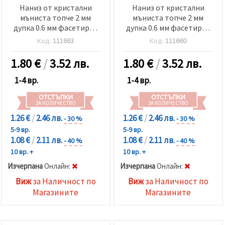
Наниз от кристални
Наниз от кристални
мъниста топче 2 мм
мъниста топче 2 мм
дупка 0.6 мм фасетиран
дупка 0.6 мм фасетиран
плътен с AB покритие
плътен с AB покритие
Код:
111663
Код:
111660
цвят черен дъга ~220
цвят бял дъга ~220 броя
броя
1.80
€
/
3.52 лв.
1.80
€
/
3.52 лв.
1-4 вр.
1-4 вр.
ОТСТЪПКИ
ОТСТЪПКИ
ЗА КОЛИЧЕСТВО
ЗА КОЛИЧЕСТВО
1.26 €
/
2.46 лв.
1.26 €
/
2.46 лв.
- 30 %
- 30 %
5-9 вр.
5-9 вр.
1.08 €
/
2.11 лв.
1.08 €
/
2.11 лв.
- 40 %
- 40 %
10 вр. +
10 вр. +
Изчерпана
Oнлайн:
Изчерпана
Oнлайн:
Виж
за Наличност по
Виж
за Наличност по
Магазините
Магазините