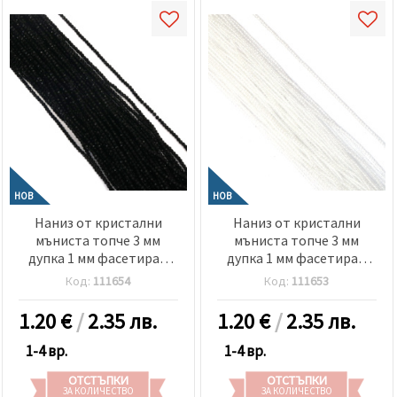
НОВ
НОВ
Наниз от кристални
Наниз от кристални
мъниста топче 3 мм
мъниста топче 3 мм
дупка 1 мм фасетиран
дупка 1 мм фасетиран
плътен цвят черен ~130
прозрачен цвят бял ~130
Код:
111654
Код:
111653
броя
броя
1.20
€
/
2.35 лв.
1.20
€
/
2.35 лв.
1-4 вр.
1-4 вр.
ОТСТЪПКИ
ОТСТЪПКИ
ЗА КОЛИЧЕСТВО
ЗА КОЛИЧЕСТВО