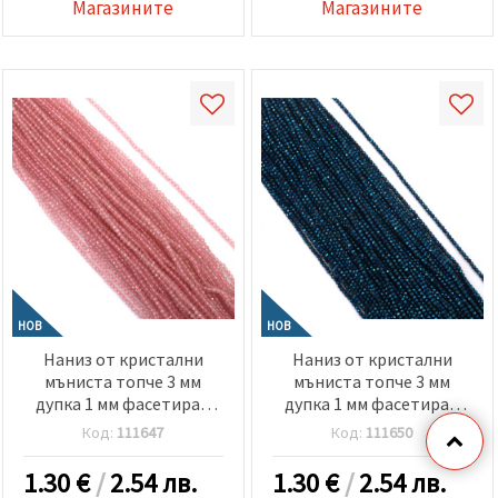
Магазините
Магазините
НОВ
НОВ
Наниз от кристални
Наниз от кристални
мъниста топче 3 мм
мъниста топче 3 мм
дупка 1 мм фасетиран
дупка 1 мм фасетиран
прозрачен галванизиран
плътен галванизиран
Код:
111647
Код:
111650
цвят розов ~140 броя
цвят син ~140 броя
1.30
€
/
2.54 лв.
1.30
€
/
2.54 лв.