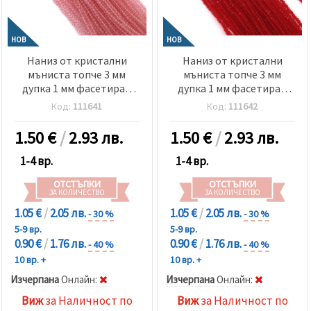
НОВ
НОВ
Наниз от кристални
Наниз от кристални
мъниста топче 3 мм
мъниста топче 3 мм
дупка 1 мм фасетиран
дупка 1 мм фасетиран
прозрачен цвят розов
прозрачен цвят червен
Код:
111641
Код:
111642
~140 броя
~140 броя
1.50
€
/
2.93 лв.
1.50
€
/
2.93 лв.
1-4 вр.
1-4 вр.
ОТСТЪПКИ
ОТСТЪПКИ
ЗА КОЛИЧЕСТВО
ЗА КОЛИЧЕСТВО
1.05 €
/
2.05 лв.
1.05 €
/
2.05 лв.
- 30 %
- 30 %
5-9 вр.
5-9 вр.
0.90 €
/
1.76 лв.
0.90 €
/
1.76 лв.
- 40 %
- 40 %
10 вр. +
10 вр. +
Изчерпана
Oнлайн:
Изчерпана
Oнлайн:
Виж
за Наличност по
Виж
за Наличност по