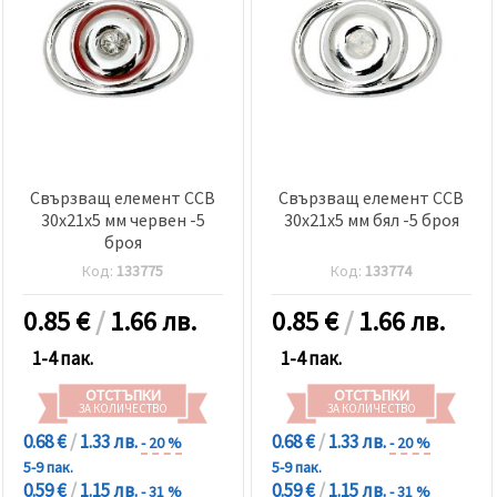
Свързващ елемент CCB
Свързващ елемент CCB
30x21x5 мм червен -5
30x21x5 мм бял -5 броя
броя
Код:
133775
Код:
133774
0.85
€
/
1.66 лв.
0.85
€
/
1.66 лв.
1-4 пак.
1-4 пак.
ОТСТЪПКИ
ОТСТЪПКИ
ЗА КОЛИЧЕСТВО
ЗА КОЛИЧЕСТВО
0.68 €
/
1.33 лв.
0.68 €
/
1.33 лв.
- 20 %
- 20 %
5-9 пак.
5-9 пак.
0.59 €
/
1.15 лв.
0.59 €
/
1.15 лв.
- 31 %
- 31 %