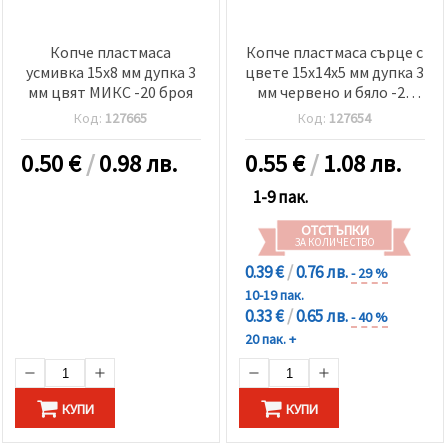
Копче пластмаса
Копче пластмаса сърце с
усмивка 15x8 мм дупка 3
цвете 15x14x5 мм дупка 3
мм цвят МИКС -20 броя
мм червено и бяло -20
броя
Код:
127665
Код:
127654
0.50
€
/
0.98 лв.
0.55
€
/
1.08 лв.
1-9 пак.
ОТСТЪПКИ
ЗА КОЛИЧЕСТВО
0.39 €
/
0.76 лв.
- 29 %
10-19 пак.
0.33 €
/
0.65 лв.
- 40 %
20 пак. +
КУПИ
КУПИ