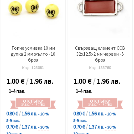
Топче усмивка 10 мм
Свързващ елемент CCB
дупка 2 мм жълто -10
32x12.5x2 мм червен -5
броя
броя
Код:
123081
Код:
133760
1.00
€
/
1.96 лв.
1.00
€
/
1.96 лв.
1-4 пак.
1-4 пак.
ОТСТЪПКИ
ОТСТЪПКИ
ЗА КОЛИЧЕСТВО
ЗА КОЛИЧЕСТВО
0.80 €
/
1.56 лв.
0.80 €
/
1.56 лв.
- 20 %
- 20 %
5-9 пак.
5-9 пак.
0.70 €
/
1.37 лв.
0.70 €
/
1.37 лв.
- 30 %
- 30 %
10 пак. +
10 пак. +