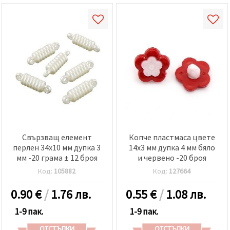
Свързващ елемент
Копче пластмаса цвете
перлен 34x10 мм дупка 3
14x3 мм дупка 4 мм бяло
мм -20 грама ± 12 броя
и червено -20 броя
Код:
105882
Код:
127664
0.90
€
/
1.76 лв.
0.55
€
/
1.08 лв.
1-9 пак.
1-9 пак.
ОТСТЪПКИ
ОТСТЪПКИ