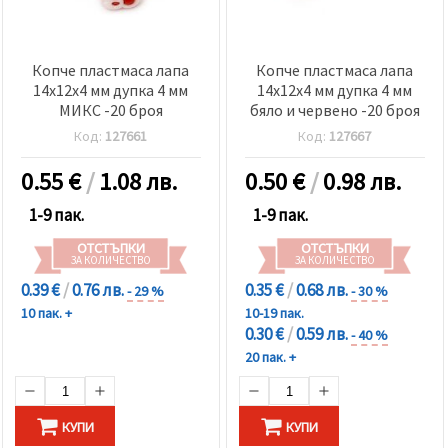
Копче пластмаса лапа
Копче пластмаса лапа
14x12x4 мм дупка 4 мм
14x12x4 мм дупка 4 мм
МИКС -20 броя
бяло и червено -20 броя
Код:
127661
Код:
127667
0.55
€
/
1.08 лв.
0.50
€
/
0.98 лв.
1-9 пак.
1-9 пак.
ОТСТЪПКИ
ОТСТЪПКИ
ЗА КОЛИЧЕСТВО
ЗА КОЛИЧЕСТВО
0.39 €
/
0.76 лв.
0.35 €
/
0.68 лв.
- 29 %
- 30 %
10 пак. +
10-19 пак.
0.30 €
/
0.59 лв.
- 40 %
20 пак. +
КУПИ
КУПИ