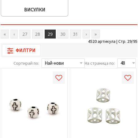
ВИСУЛКИ
«
‹
27
28
29
30
31
›
»
4520 артикула | Стр. 29/95
ФИЛТРИ
Сортирай по:
На страница по: