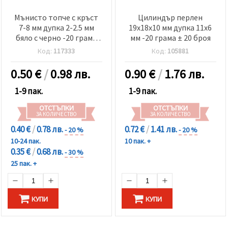
Мънисто топче с кръст
Цилиндър перлен
7-8 мм дупка 2-2.5 мм
19x18x10 мм дупка 11x6
бяло с черно -20 грама
мм -20 грама ± 20 броя
~80 броя
Код:
117333
Код:
105881
0.50
€
/
0.98 лв.
0.90
€
/
1.76 лв.
1-9 пак.
1-9 пак.
ОТСТЪПКИ
ОТСТЪПКИ
ЗА КОЛИЧЕСТВО
ЗА КОЛИЧЕСТВО
0.40 €
/
0.78 лв.
0.72 €
/
1.41 лв.
- 20 %
- 20 %
10-24 пак.
10 пак. +
0.35 €
/
0.68 лв.
- 30 %
25 пак. +
КУПИ
КУПИ