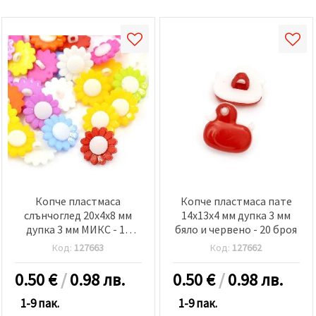
Копче пластмаса
Копче пластмаса пате
слънчоглед 20x4x8 мм
14x13x4 мм дупка 3 мм
дупка 3 мм МИКС - 10
бяло и червено - 20 броя
броя
Код:
127663
Код:
127662
0.50
€
/
0.98 лв.
0.50
€
/
0.98 лв.
1-9 пак.
1-9 пак.