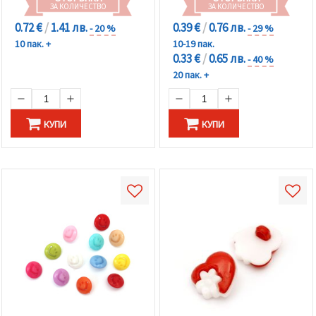
ЗА КОЛИЧЕСТВО
ЗА КОЛИЧЕСТВО
0.72 €
/
1.41 лв.
0.39 €
/
0.76 лв.
- 20 %
- 29 %
10 пак. +
10-19 пак.
0.33 €
/
0.65 лв.
- 40 %
20 пак. +
КУПИ
КУПИ