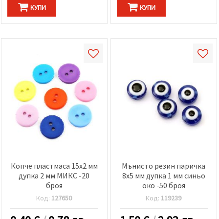
КУПИ
КУПИ
Копче пластмаса 15x2 мм
Мънисто резин паричка
дупка 2 мм МИКС -20
8x5 мм дупка 1 мм синьо
броя
око -50 броя
Код:
127650
Код:
119239