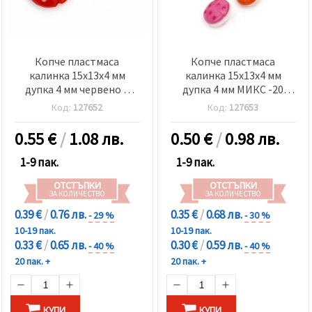
Копче пластмаса
Копче пластмаса
калинка 15x13x4 мм
калинка 15x13x4 мм
дупка 4 мм червено и
дупка 4 мм МИКС -20
бяло -20 броя
броя
Код:
127652
Код:
127653
0.55
€
/
1.08 лв.
0.50
€
/
0.98 лв.
1-9 пак.
1-9 пак.
ОТСТЪПКИ
ОТСТЪПКИ
ЗА КОЛИЧЕСТВО
ЗА КОЛИЧЕСТВО
0.39 €
/
0.76 лв.
0.35 €
/
0.68 лв.
- 29 %
- 30 %
10-19 пак.
10-19 пак.
0.33 €
/
0.65 лв.
0.30 €
/
0.59 лв.
- 40 %
- 40 %
20 пак. +
20 пак. +
КУПИ
КУПИ