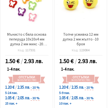
Мънисто с бяла основа
Топче усмивка 12 мм
пеперуда 10x10x4 мм
дупка 2 мм жълто -10
дупка 2 мм микс -20
броя
грама ~ 71 броя
Код:
117331
Код:
123084
1.50
€
/
2.93 лв.
1.50
€
/
2.93 лв.
1-4 пак.
1-4 пак.
ОТСТЪПКИ
ОТСТЪПКИ
ЗА КОЛИЧЕСТВО
ЗА КОЛИЧЕСТВО
1.20 €
/
2.35 лв.
1.20 €
/
2.35 лв.
- 20 %
- 20 %
5-24 пак.
5-9 пак.
1.05 €
/
2.05 лв.
1.05 €
/
2.05 лв.
- 30 %
- 30 %
25 пак. +
10 пак. +