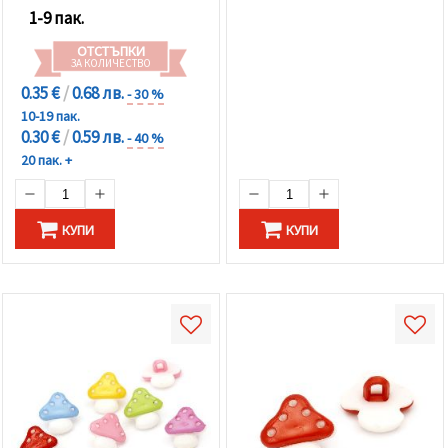
1-9 пак.
ОТСТЪПКИ
ЗА КОЛИЧЕСТВО
0.35 €
/
0.68 лв.
- 30 %
10-19 пак.
0.30 €
/
0.59 лв.
- 40 %
20 пак. +
КУПИ
КУПИ