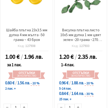
Шайба плътна 23x3.5 мм
Висулка плътна листо
дупка 4 мм жълта -50
10х5 мм дупка 1 мм цвят
грама ~ 43 броя
зелен -20 грама ~270
броя
Код:
127938
Код:
127933
1.00
€
/
1.96 лв.
1.20
€
/
2.35 лв.
за 1 пак.
1-4 пак.
ОТСТЪПКИ
ОТСТЪПКИ
ЗА КОЛИЧЕСТВО
ЗА КОЛИЧЕСТВО
0.80 €
/
1.56 лв.
0.96 €
/
1.88 лв.
- 20 %
- 20 %
2 пак. +
5-24 пак.
0.84 €
/
1.64 лв.
- 30 %
25 пак. +