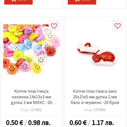
Копче пластмаса
Копче пластмаса заек
калинка 14x13x3 мм
20x15x5 мм дупка 2 мм
дупка 3 мм МИКС -20
бяло и червено -20 броя
броя
Код:
127651
Код:
127666
0.50
€
/
0.98 лв.
0.60
€
/
1.17 лв.