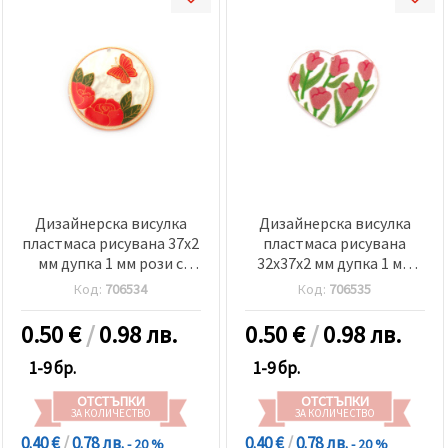
Дизайнерска висулка
Дизайнерска висулка
пластмаса рисувана 37x2
пластмаса рисувана
мм дупка 1 мм рози с
32x37x2 мм дупка 1 мм
пеперуда
лалета
Код:
706534
Код:
706535
0.50
€
/
0.98 лв.
0.50
€
/
0.98 лв.
1-9 бр.
1-9 бр.
ОТСТЪПКИ
ОТСТЪПКИ
ЗА КОЛИЧЕСТВО
ЗА КОЛИЧЕСТВО
0.40 €
/
0.78 лв.
0.40 €
/
0.78 лв.
- 20 %
- 20 %