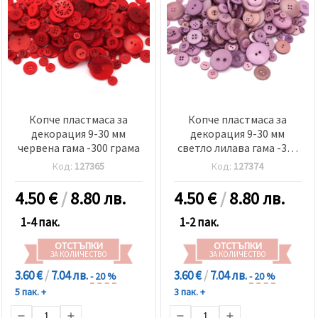
Копче пластмаса за
Копче пластмаса за
декорация 9-30 мм
декорация 9-30 мм
червена гама -300 грама
светло лилава гама -300
грама
Код:
127365
Код:
127374
4.50
€
/
8.80 лв.
4.50
€
/
8.80 лв.
1-4 пак.
1-2 пак.
ОТСТЪПКИ
ОТСТЪПКИ
ЗА КОЛИЧЕСТВО
ЗА КОЛИЧЕСТВО
3.60 €
/
7.04 лв.
3.60 €
/
7.04 лв.
- 20 %
- 20 %
5 пак. +
3 пак. +