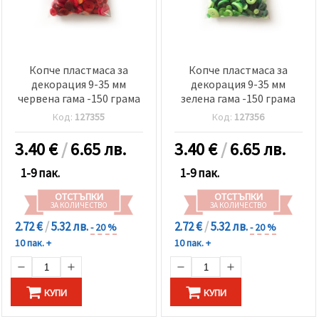
Копче пластмаса за
Копче пластмаса за
декорация 9-35 мм
декорация 9-35 мм
червена гама -150 грама
зелена гама -150 грама
Код:
127355
Код:
127356
3.40
€
/
6.65 лв.
3.40
€
/
6.65 лв.
1-9 пак.
1-9 пак.
ОТСТЪПКИ
ОТСТЪПКИ
ЗА КОЛИЧЕСТВО
ЗА КОЛИЧЕСТВО
2.72 €
/
5.32 лв.
2.72 €
/
5.32 лв.
- 20 %
- 20 %
10 пак. +
10 пак. +
КУПИ
КУПИ