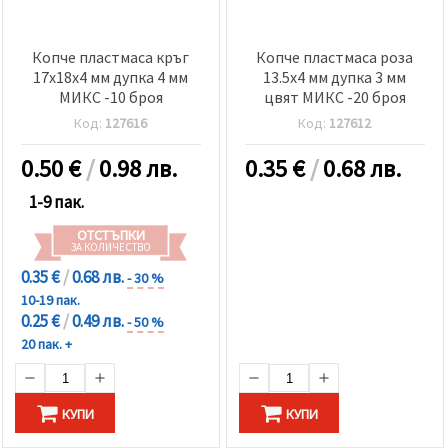
Копче пластмаса кръг
Копче пластмаса роза
17x18x4 мм дупка 4 мм
13.5x4 мм дупка 3 мм
МИКС -10 броя
цвят МИКС -20 броя
Код:
127616
Код:
127612
0.50
€
/
0.98 лв.
0.35
€
/
0.68 лв.
1-9 пак.
ОТСТЪПКИ
ЗА КОЛИЧЕСТВО
0.35 €
/
0.68 лв.
- 30 %
10-19 пак.
0.25 €
/
0.49 лв.
- 50 %
20 пак. +
КУПИ
КУПИ