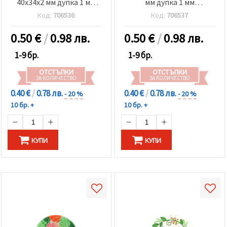
40x34x2 мм дупка 1 мм
мм дупка 1 мм
лалета
слънчоглед
Код:
706536
Код:
706537
0.50
€
/
0.98 лв.
0.50
€
/
0.98 лв.
1-9 бр.
1-9 бр.
ОТСТЪПКИ
ОТСТЪПКИ
ЗА КОЛИЧЕСТВО
ЗА КОЛИЧЕСТВО
0.40 €
/
0.78 лв.
0.40 €
/
0.78 лв.
- 20 %
- 20 %
10 бр. +
10 бр. +
КУПИ
КУПИ