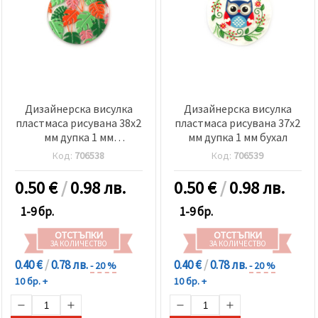
Дизайнерска висулка
Дизайнерска висулка
пластмаса рисувана 38x2
пластмаса рисувана 37x2
мм дупка 1 мм
мм дупка 1 мм бухал
тропически листа
Код:
706538
Код:
706539
0.50
€
/
0.98 лв.
0.50
€
/
0.98 лв.
1-9 бр.
1-9 бр.
ОТСТЪПКИ
ОТСТЪПКИ
ЗА КОЛИЧЕСТВО
ЗА КОЛИЧЕСТВО
0.40 €
/
0.78 лв.
0.40 €
/
0.78 лв.
- 20 %
- 20 %
10 бр. +
10 бр. +