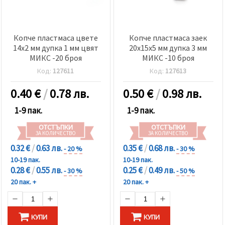
Копче пластмаса цвете
Копче пластмаса заек
14x2 мм дупка 1 мм цвят
20x15x5 мм дупка 3 мм
МИКС -20 броя
МИКС -10 броя
Код:
127611
Код:
127613
0.40
€
/
0.78 лв.
0.50
€
/
0.98 лв.
1-9 пак.
1-9 пак.
ОТСТЪПКИ
ОТСТЪПКИ
ЗА КОЛИЧЕСТВО
ЗА КОЛИЧЕСТВО
0.32 €
/
0.63 лв.
0.35 €
/
0.68 лв.
- 20 %
- 30 %
10-19 пак.
10-19 пак.
0.28 €
/
0.55 лв.
0.25 €
/
0.49 лв.
- 30 %
- 50 %
20 пак. +
20 пак. +
КУПИ
КУПИ