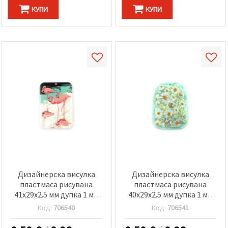
КУПИ
КУПИ
Дизайнерска висулка
Дизайнерска висулка
пластмаса рисувана
пластмаса рисувана
41x29x2.5 мм дупка 1 мм
40x29x2.5 мм дупка 1 мм
фламинго
маргаритки
Код:
706540
Код:
706541