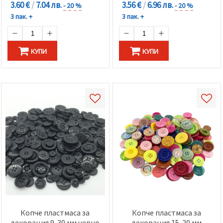
3.60 €
/
7.04 лв.
3.56 €
/
6.96 лв.
- 20 %
- 20 %
3 пак. +
3 пак. +
КУПИ
КУПИ
Копче пластмаса за
Копче пластмаса за
декорация 9-30 мм черно
декорация 15-20 мм