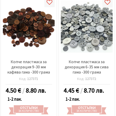
Копче пластмаса за
Копче пластмаса за
декорация 9-30 мм
декорация 6-35 мм сива
кафява гама -300 грама
гама -300 грама
Код:
127371
Код:
127372
4.50
€
/
8.80 лв.
4.45
€
/
8.70 лв.
1-2 пак.
1-2 пак.
ОТСТЪПКИ
ОТСТЪПКИ
ЗА КОЛИЧЕСТВО
ЗА КОЛИЧЕСТВО