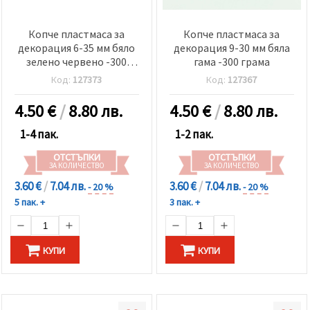
Копче пластмаса за
Копче пластмаса за
декорация 6-35 мм бяло
декорация 9-30 мм бяла
зелено червено -300
гама -300 грама
грама
Код:
127373
Код:
127367
4.50
€
/
8.80 лв.
4.50
€
/
8.80 лв.
1-4 пак.
1-2 пак.
ОТСТЪПКИ
ОТСТЪПКИ
ЗА КОЛИЧЕСТВО
ЗА КОЛИЧЕСТВО
3.60 €
/
7.04 лв.
3.60 €
/
7.04 лв.
- 20 %
- 20 %
5 пак. +
3 пак. +
КУПИ
КУПИ