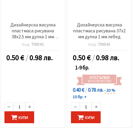
Дизайнерска висулка
Дизайнерска висулка
пластмаса рисувана
пластмаса рисувана 37x2
38x2.5 мм дупка 1 мм
мм дупка 1 мм лебед
момина сълза
Код:
706542
Код:
706543
0.50
€
/
0.98 лв.
0.50
€
/
0.98 лв.
1-9 бр.
ОТСТЪПКИ
ЗА КОЛИЧЕСТВО
0.40 €
/
0.78 лв.
- 20 %
10 бр. +
КУПИ
КУПИ