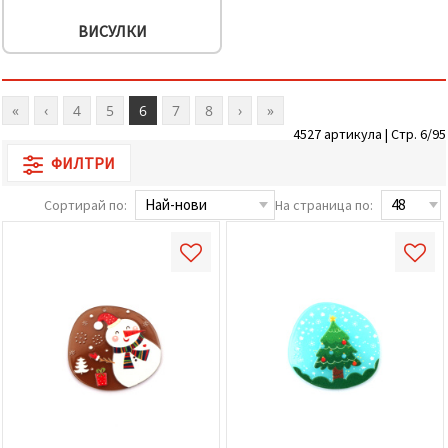
ВИСУЛКИ
«
‹
4
5
6
7
8
›
»
4527 артикула | Стр. 6/95
ФИЛТРИ
Сортирай по:
На страница по: