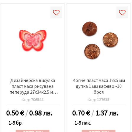
Дизайнерска висулка
Копче пластмаса 18x5 мм
пластмаса рисувана
дупка 1 мм кафяво -10
пеперуда 27x34x2.5 мм
броя
дупка 1 мм
Код:
706544
Код:
127615
0.50
€
/
0.98 лв.
0.70
€
/
1.37 лв.
1-9 бр.
1-9 пак.