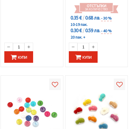
ОТСТЪПКИ
ЗА КОЛИЧЕСТВО
0.35 €
/
0.68 лв.
- 30 %
10-19 пак.
0.30 €
/
0.59 лв.
- 40 %
20 пак. +
КУПИ
КУПИ