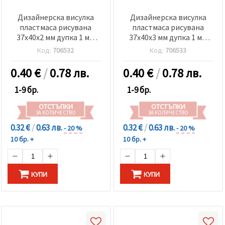
Дизайнерска висулка
Дизайнерска висулка
пластмаса рисувана
пластмаса рисувана
37x40x2 мм дупка 1 мм
37x40x3 мм дупка 1 мм
снежен човек
елха
Код:
706532
Код:
706533
0.40
€
/
0.78 лв.
0.40
€
/
0.78 лв.
1-9 бр.
1-9 бр.
ОТСТЪПКИ
ОТСТЪПКИ
ЗА КОЛИЧЕСТВО
ЗА КОЛИЧЕСТВО
0.32 €
/
0.63 лв.
0.32 €
/
0.63 лв.
- 20 %
- 20 %
10 бр. +
10 бр. +
КУПИ
КУПИ