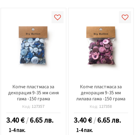
Копче пластмаса за
Копче пластмаса за
декорация 9-35 мм синя
декорация 9-35 мм
гама -150 грама
лилава гама -150 грама
Код:
127357
Код:
127358
3.40
€
/
6.65 лв.
3.40
€
/
6.65 лв.
1-4 пак.
1-4 пак.