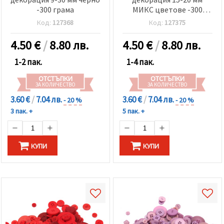
-300 грама
МИКС цветове -300
грама
Код:
127368
Код:
127375
4.50
€
/
8.80 лв.
4.50
€
/
8.80 лв.
1-2 пак.
1-4 пак.
ОТСТЪПКИ
ОТСТЪПКИ
ЗА КОЛИЧЕСТВО
ЗА КОЛИЧЕСТВО
3.60 €
/
7.04 лв.
3.60 €
/
7.04 лв.
- 20 %
- 20 %
3 пак. +
5 пак. +
КУПИ
КУПИ