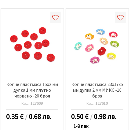
Копче пластмаса 15x2 мм
Копче пластмаса 23x17x5
дупка 1 мм плътно
мм дупка 2 мм МИКС -10
червено -20 броя
броя
Код:
127609
Код:
127610
0.35
€
/
0.68 лв.
0.50
€
/
0.98 лв.
1-9 пак.