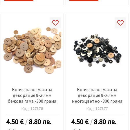
Копче пластмаса за
Копче пластмаса за
декорация 9-30 мм
декорация 9-20 мм
бежова гама -300 грама
многоцветно -300 грама
Код:
127376
Код:
127377
4.50
€
/
8.80 лв.
4.50
€
/
8.80 лв.