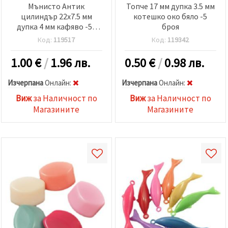
Мънисто Антик
Топче 17 мм дупка 3.5 мм
цилиндър 22x7.5 мм
котешко око бяло -5
дупка 4 мм кафяво -50
броя
грама ~32 броя
Код:
119517
Код:
119342
1.00
€
/
1.96 лв.
0.50
€
/
0.98 лв.
Изчерпана
Oнлайн:
Изчерпана
Oнлайн:
Виж
за Наличност по
Виж
за Наличност по
Магазините
Магазините