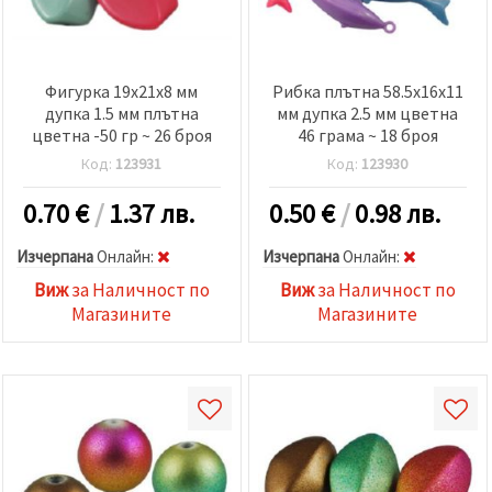
Фигурка 19x21x8 мм
Рибка плътна 58.5x16x11
дупка 1.5 мм плътна
мм дупка 2.5 мм цветна
цветна -50 гр ~ 26 броя
46 грама ~ 18 броя
Код:
123931
Код:
123930
0.70
€
/
1.37 лв.
0.50
€
/
0.98 лв.
Изчерпана
Oнлайн:
Изчерпана
Oнлайн:
Виж
за Наличност по
Виж
за Наличност по
Магазините
Магазините