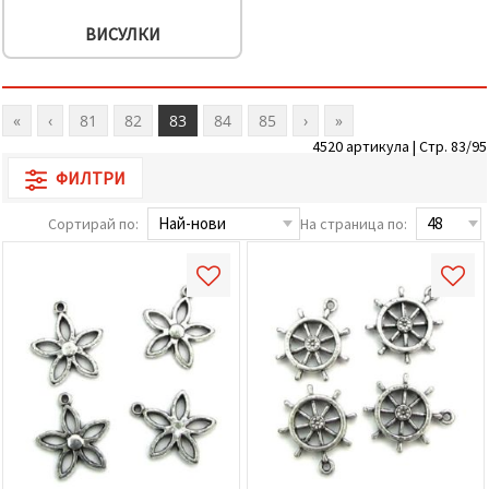
ВИСУЛКИ
«
‹
81
82
83
84
85
›
»
4520 артикула | Стр. 83/95
ФИЛТРИ
Сортирай по:
На страница по: