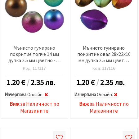
Мънисто гумирано
Мънисто гумирано
покритие топче 14 мм
покритие овал 28x22x10
дупка 2.5 мм цветно -50
мм дупка 2.5 мм цветно
гр ~ 34 броя
-50 гр ~ 17 броя
Код:
117117
Код:
117116
1.20
€
/
2.35 лв.
1.20
€
/
2.35 лв.
Изчерпана
Oнлайн:
Изчерпана
Oнлайн:
Виж
за Наличност по
Виж
за Наличност по
Магазините
Магазините