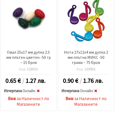
Овал 25x17 мм дупка 2.5
Нота 27x12x4 мм дупка 2
мм плътен цветен -50 гр
мм плътна МИКС -50
~ 15 броя
грама ~ 75 броя
Код:
123522
Код:
123932
0.65
€
/
1.27 лв.
0.90
€
/
1.76 лв.
Изчерпана
Oнлайн:
Изчерпана
Oнлайн:
Виж
за Наличност по
Виж
за Наличност по
Магазините
Магазините