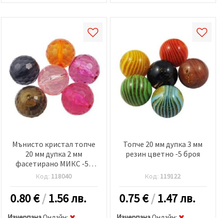
Мънисто кристал топче
Топче 20 мм дупка 3 мм
20 мм дупка 2 мм
резин цветно -5 броя
фасетирано МИКС -50
грама ~ 11 броя
Код:
118040
Код:
119122
0.80
€
/
1.56 лв.
0.75
€
/
1.47 лв.
Изчерпана
Oнлайн:
Изчерпана
Oнлайн: