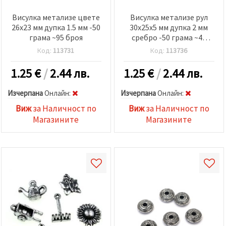
Висулка метализе цвете
Висулка метализе рул
26x23 мм дупка 1.5 мм -50
30x25x5 мм дупка 2 мм
грама ~95 броя
сребро -50 грама ~48
броя
Код:
113731
Код:
113736
1.25
€
/
2.44 лв.
1.25
€
/
2.44 лв.
Изчерпана
Oнлайн:
Изчерпана
Oнлайн:
Виж
за Наличност по
Виж
за Наличност по
Магазините
Магазините