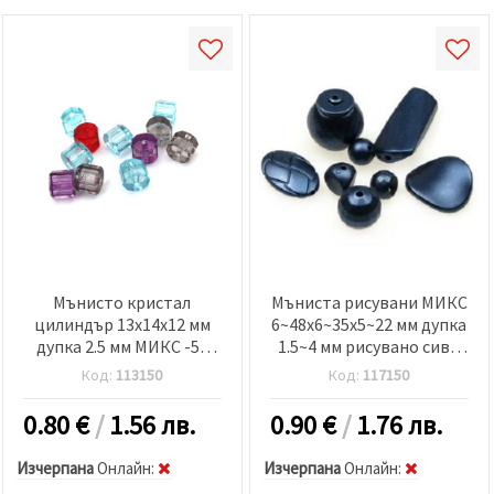
Мънисто кристал
Мъниста рисувани МИКС
цилиндър 13x14x12 мм
6~48x6~35x5~22 мм дупка
дупка 2.5 мм МИКС -50
1.5~4 мм рисувано сиво
грама ~ 27 броя
-50 грама
Код:
113150
Код:
117150
0.80
€
/
1.56 лв.
0.90
€
/
1.76 лв.
Изчерпана
Oнлайн:
Изчерпана
Oнлайн: