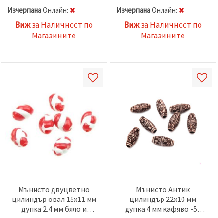
Изчерпана
Oнлайн:
Изчерпана
Oнлайн:
Виж
за Наличност по
Виж
за Наличност по
Магазините
Магазините
Мънисто двуцветно
Мънисто Антик
цилиндър овал 15x11 мм
цилиндър 22x10 мм
дупка 2.4 мм бяло и
дупка 4 мм кафяво -50