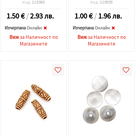
червено - 50 грама
грама ~ 34 броя
Код:
113080
Код:
119505
1.50
€
/
2.93 лв.
1.00
€
/
1.96 лв.
Изчерпана
Oнлайн:
Изчерпана
Oнлайн:
Виж
за Наличност по
Виж
за Наличност по
Магазините
Магазините