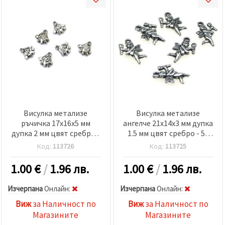
Висулка метализе
Висулка метализе
ръчичка 17x16x5 мм
ангелче 21x14x3 мм дупка
дупка 2 мм цвят сребро -
1.5 мм цвят сребро - 50
50 грама
грама -154 броя
Код:
113726
Код:
113725
1.00
€
/
1.96 лв.
1.00
€
/
1.96 лв.
Изчерпана
Oнлайн:
Изчерпана
Oнлайн:
Виж
за Наличност по
Виж
за Наличност по
Магазините
Магазините