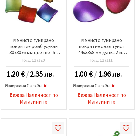
Мънисто гумирано
Мънисто гумирано
покритие ромб усукан
покритие овал туист
30x30x6 мм цветно -50
44x33x8 мм дупка 2 мм
грама
цветно - 45 грама ~8
Код:
117120
Код:
117111
броя
1.20
€
/
2.35 лв.
1.00
€
/
1.96 лв.
Изчерпана
Oнлайн:
Изчерпана
Oнлайн:
Виж
за Наличност по
Виж
за Наличност по
Магазините
Магазините