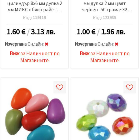
цилиндър 8x6 мм дупка 2
мм дупка 2 мм цвят
мм МИКС с бяло райе -50
червен -50 грама~32
броя
броя
Код:
119119
Код:
123935
1.60
€
/
3.13 лв.
1.00
€
/
1.96 лв.
Изчерпана
Oнлайн:
Изчерпана
Oнлайн:
Виж
за Наличност по
Виж
за Наличност по
Магазините
Магазините