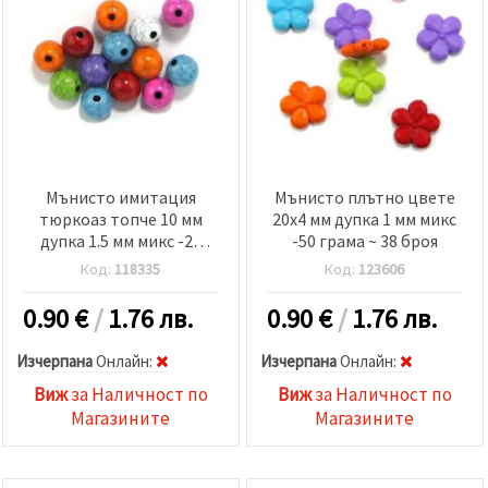
Мънисто имитация
Мънисто плътно цвете
тюркоаз топче 10 мм
20x4 мм дупка 1 мм микс
дупка 1.5 мм микс -20
-50 грама ~ 38 броя
грама ~35 броя
Код:
118335
Код:
123606
0.90
€
/
1.76 лв.
0.90
€
/
1.76 лв.
Изчерпана
Oнлайн:
Изчерпана
Oнлайн:
Виж
за Наличност по
Виж
за Наличност по
Магазините
Магазините