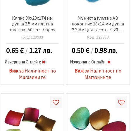
Капка 30x20x174 мм
Мъниста плътна AB
дупка 2.5 мм плътна
покритие 18x14 мм дупка
цветна -50 гр ~ 7 броя
2.3 мм цвят асорте -20 гр
~ 8 броя
Код:
123933
Код:
123950
0.65
€
/
1.27 лв.
0.50
€
/
0.98 лв.
Изчерпана
Oнлайн:
Изчерпана
Oнлайн:
Виж
за Наличност по
Виж
за Наличност по
Магазините
Магазините