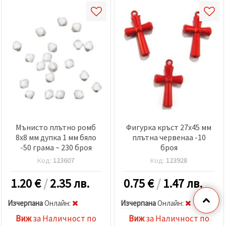
Мънисто плътно ромб
Фигурка кръст 27x45 мм
8x8 мм дупка 1 мм бяло
плътна червенаа -10
-50 грама ~ 230 броя
броя
Код:
123607
Код:
123928
1.20
€
/
2.35 лв.
0.75
€
/
1.47 лв.
Изчерпана
Oнлайн:
Изчерпана
Oнлайн:
Виж
за Наличност по
Виж
за Наличност по