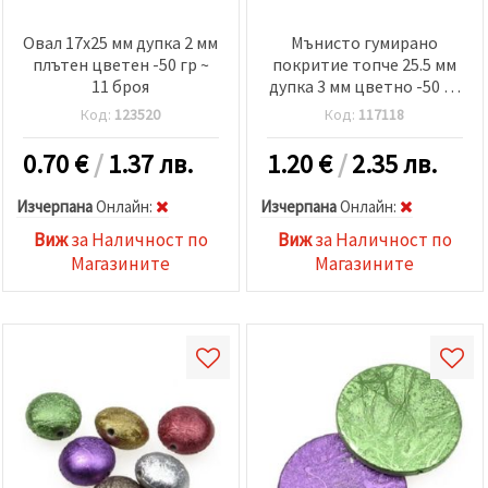
Овал 17x25 мм дупка 2 мм
Мънисто гумирано
плътен цветен -50 гр ~
покритие топче 25.5 мм
11 броя
дупка 3 мм цветно -50 гр
~ 5 броя
Код:
123520
Код:
117118
0.70
€
/
1.37 лв.
1.20
€
/
2.35 лв.
Изчерпана
Oнлайн:
Изчерпана
Oнлайн:
Виж
за Наличност по
Виж
за Наличност по
Магазините
Магазините