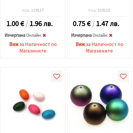
Код:
119117
Код:
119115
1.00
€
/
1.96 лв.
0.75
€
/
1.47 лв.
Изчерпана
Oнлайн:
Изчерпана
Oнлайн:
Виж
за Наличност по
Виж
за Наличност по
Магазините
Магазините