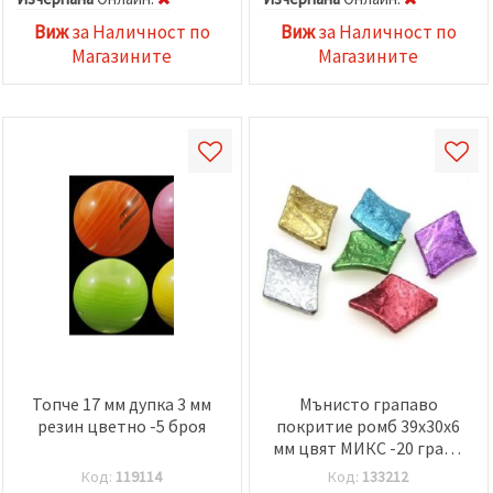
Виж
за Наличност по
Виж
за Наличност по
Магазините
Магазините
Топче 17 мм дупка 3 мм
Мънисто грапаво
резин цветно -5 броя
покритие ромб 39x30x6
мм цвят МИКС -20 грама
~8 броя
Код:
119114
Код:
133212