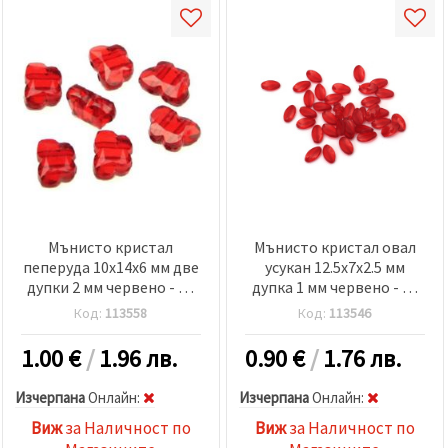
Мънисто кристал
Мънисто кристал овал
пеперуда 10x14x6 мм две
усукан 12.5x7x2.5 мм
дупки 2 мм червено - 50
дупка 1 мм червено - 50
грама
грама ~ 310 броя
Код:
113558
Код:
113546
1.00
€
/
1.96 лв.
0.90
€
/
1.76 лв.
Изчерпана
Oнлайн:
Изчерпана
Oнлайн:
Виж
за Наличност по
Виж
за Наличност по