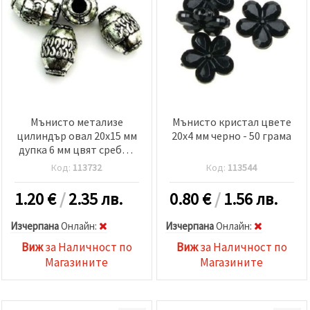
Мънисто метализе
Мънисто кристал цвете
цилиндър овал 20x15 мм
20x4 мм черно - 50 грама
дупка 6 мм цвят сребро
-50 грама
Код:
113732
Код:
113544
1.20
€
/
2.35 лв.
0.80
€
/
1.56 лв.
Изчерпана
Oнлайн:
Изчерпана
Oнлайн:
Виж
за Наличност по
Виж
за Наличност по
Магазините
Магазините