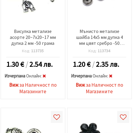
Висулка метализе
Мънисто метализе
асорте 20~7x20~17 мм
шайба 14x5 мм дупка 4
дупка 2 мм -50 грама
мм цвят сребро -50
грама
Код:
113735
Код:
113734
1.30
€
/
2.54 лв.
1.20
€
/
2.35 лв.
Изчерпана
Oнлайн:
Изчерпана
Oнлайн:
Виж
за Наличност по
Виж
за Наличност по
Магазините
Магазините