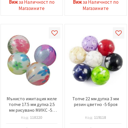
Виж
за Наличност по
Виж
за Наличност по
Магазините
Магазините
Мънисто имитация желе
Топче 22 мм дупка 3 мм
топче 17.5 мм дупка 2.5
резин цветно -5 броя
мм рисувано МИКС -50
грама ~ 11 броя
Код:
118220
Код:
119118