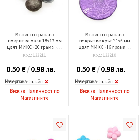
Мънисто грапаво
Мънисто грапаво
покритие овал 18x12 мм
покритие кръг 31x6 мм
цвят МИКС -20 грама ~10
цвят МИКС -16 грама -2
броя
броя
Код:
133211
Код:
133210
0.50
€
/
0.98 лв.
0.50
€
/
0.98 лв.
Изчерпана
Oнлайн:
Изчерпана
Oнлайн:
Виж
за Наличност по
Виж
за Наличност по
Магазините
Магазините