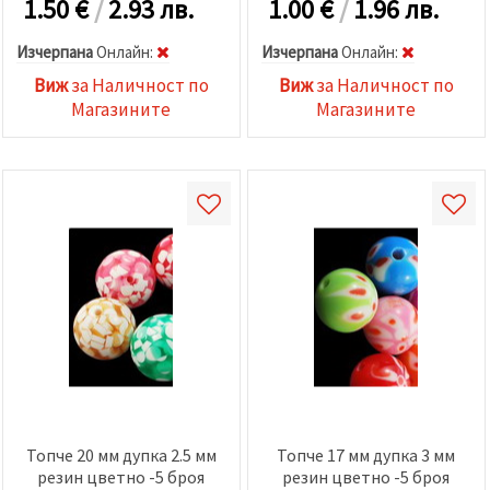
1.50
€
/
2.93 лв.
1.00
€
/
1.96 лв.
Изчерпана
Oнлайн:
Изчерпана
Oнлайн:
Виж
за Наличност по
Виж
за Наличност по
Магазините
Магазините
Топче 20 мм дупка 2.5 мм
Топче 17 мм дупка 3 мм
резин цветно -5 броя
резин цветно -5 броя