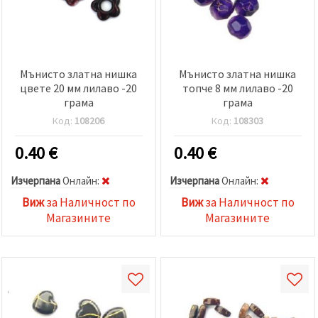
Мънисто златна нишка
Мънисто златна нишка
цвете 20 мм лилаво -20
топче 8 мм лилаво -20
грама
грама
Код:
108206
Код:
108303
0.40
€
0.40
€
Изчерпана
Oнлайн:
Изчерпана
Oнлайн:
Виж
за Наличност по
Виж
за Наличност по
Магазините
Магазините