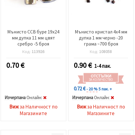
Мънисто CCB буре 19x24
Мънисто кристал 4x4 мм
мм дупка 11 мм цвят
дупка 1 мм черно -20
сребро -5 броя
грама ~700 броя
Код:
113926
Код:
108058
0.70
€
0.90
€
1-4 пак.
ОТСТЪПКИ
ЗА КОЛИЧЕСТВО
0.72 €
- 20 %
5 пак. +
Изчерпана
Oнлайн:
Изчерпана
Oнлайн:
Виж
за Наличност по
Виж
за Наличност по
Магазините
Магазините