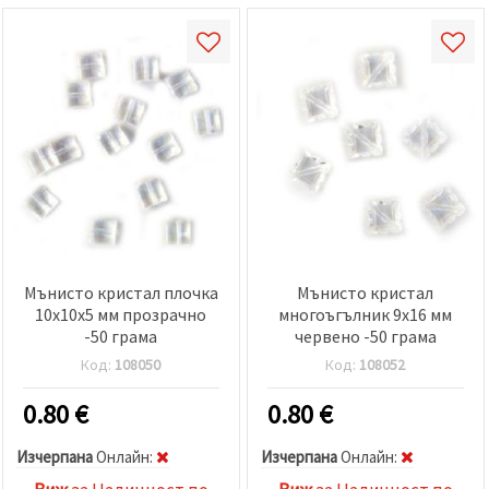
Мънисто кристал плочка
Мънисто кристал
10x10x5 мм прозрачно
многоъгълник 9x16 мм
-50 грама
червено -50 грама
Код:
108050
Код:
108052
0.80
€
0.80
€
Изчерпана
Oнлайн:
Изчерпана
Oнлайн: