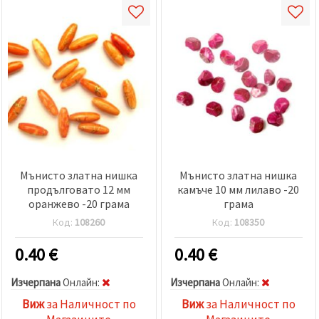
Мънисто златна нишка
Мънисто златна нишка
продълговато 12 мм
камъче 10 мм лилаво -20
оранжево -20 грама
грама
Код:
108260
Код:
108350
0.40
€
0.40
€
Изчерпана
Oнлайн:
Изчерпана
Oнлайн:
Виж
за Наличност по
Виж
за Наличност по