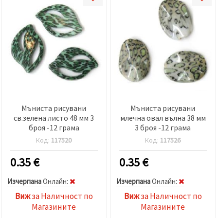
Мъниста рисувани
Мъниста рисувани
св.зелена листо 48 мм 3
млечна овал вълна 38 мм
броя -12 грама
3 броя -12 грама
Код:
117520
Код:
117526
0.35
€
0.35
€
Изчерпана
Oнлайн:
Изчерпана
Oнлайн:
Виж
за Наличност по
Виж
за Наличност по
Магазините
Магазините