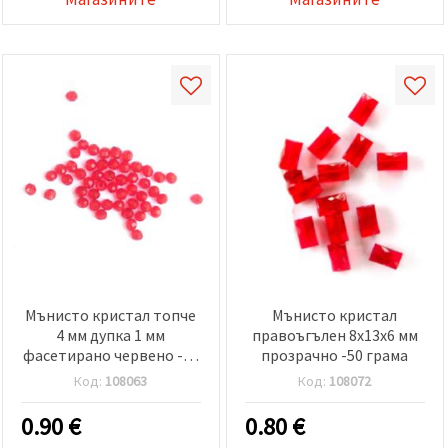
Мънисто кристал топче
Мънисто кристал
4 мм дупка 1 мм
правоъгълен 8x13x6 мм
фасетирано червено -50
прозрачно -50 грама
грама ~ 1800 броя
Код:
108063
Код:
108072
0.90
€
0.80
€