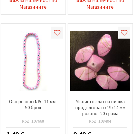
Виж
за Наличност по
Виж
за Наличност по
Магазините
Магазините
Око розово №5 -11 мм-
Мънисто златна нишка
50 броя
продълговато 19x14 мм
розово -20 грама
Код:
107668
Код:
108404