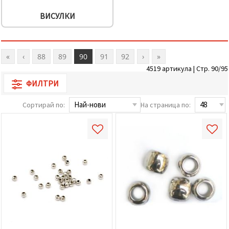
ВИСУЛКИ
«
‹
88
89
90
91
92
›
»
4519 артикула | Стр. 90/95
ФИЛТРИ
Сортирай по:
На страница по: