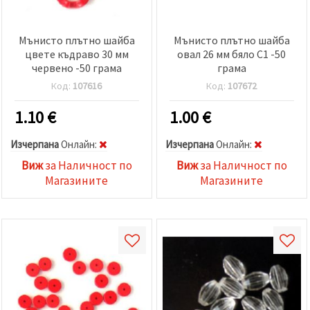
Мънисто плътно шайба
Мънисто плътно шайба
цвете къдраво 30 мм
овал 26 мм бяло C1 -50
червено -50 грама
грама
Код:
107616
Код:
107672
1.10
€
1.00
€
Изчерпана
Oнлайн:
Изчерпана
Oнлайн:
Виж
за Наличност по
Виж
за Наличност по
Магазините
Магазините