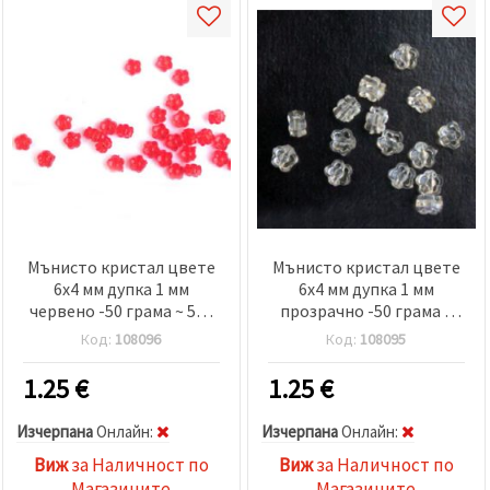
Мънисто кристал цвете
Мънисто кристал цвете
6x4 мм дупка 1 мм
6x4 мм дупка 1 мм
червено -50 грама ~ 520
прозрачно -50 грама ~
броя
520 броя
Код:
108096
Код:
108095
1.25
€
1.25
€
Изчерпана
Oнлайн:
Изчерпана
Oнлайн:
Виж
за Наличност по
Виж
за Наличност по
Магазините
Магазините