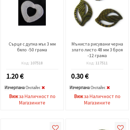
Сърце с дупка мъх 3 мм
Мъниста рисувани черна
бяло -50 грама
злато листо 48 мм 3 броя
-12 грама
Код:
107518
Код:
117511
1.20
€
0.30
€
Изчерпана
Oнлайн:
Изчерпана
Oнлайн:
Виж
за Наличност по
Виж
за Наличност по
Магазините
Магазините