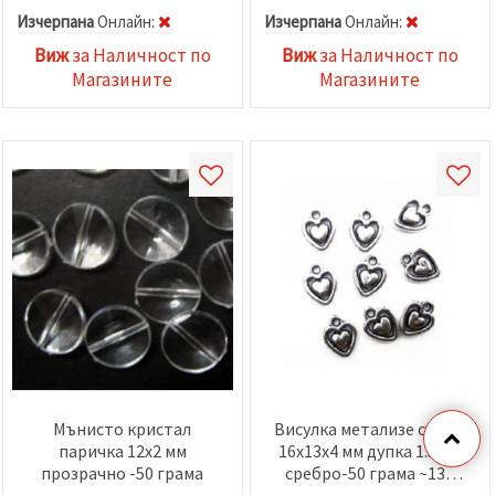
Изчерпана
Oнлайн:
Изчерпана
Oнлайн:
Виж
за Наличност по
Виж
за Наличност по
Магазините
Магазините
Мънисто кристал
Висулка метализе сърце
паричка 12x2 мм
16x13x4 мм дупка 1.5 мм
прозрачно -50 грама
сребро-50 грама ~130