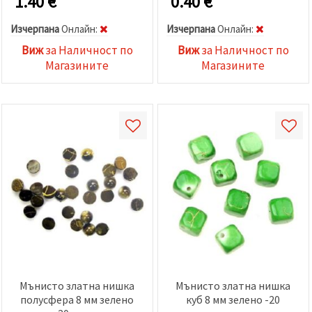
1.40
€
0.40
€
Изчерпана
Oнлайн:
Изчерпана
Oнлайн:
Виж
за Наличност по
Виж
за Наличност по
Магазините
Магазините
Мънисто златна нишка
Мънисто златна нишка
полусфера 8 мм зелено
куб 8 мм зелено -20