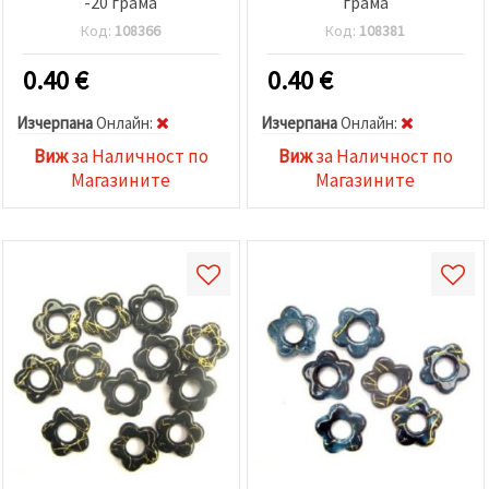
-20 грама
грама
Код:
108366
Код:
108381
0.40
€
0.40
€
Изчерпана
Oнлайн:
Изчерпана
Oнлайн:
Виж
за Наличност по
Виж
за Наличност по
Магазините
Магазините