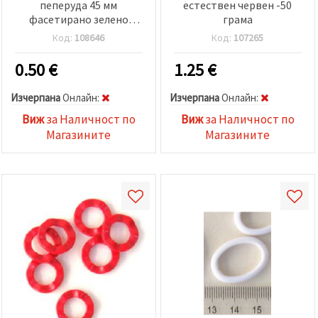
пеперуда 45 мм
естествен червен -50
фасетирано зелено
грама
светло -20 грама
Код:
108646
Код:
107265
0.50
€
1.25
€
Изчерпана
Oнлайн:
Изчерпана
Oнлайн:
Виж
за Наличност по
Виж
за Наличност по
Магазините
Магазините