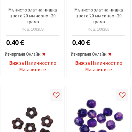
Мънисто златна нишка
Мънисто златна нишка
цвете 20 мм черно -20
цвете 20 мм синьо -20
грама
грама
Код:
108209
Код:
108205
0.40
€
0.40
€
Изчерпана
Oнлайн:
Изчерпана
Oнлайн:
Виж
за Наличност по
Виж
за Наличност по
Магазините
Магазините