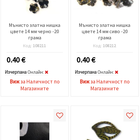
Мънисто златна нишка
Мънисто златна нишка
цвете 14 мм черно -20
цвете 14 мм сиво -20
грама
грама
Код:
108211
Код:
108212
0.40
€
0.40
€
Изчерпана
Oнлайн:
Изчерпана
Oнлайн:
Виж
за Наличност по
Виж
за Наличност по
Магазините
Магазините