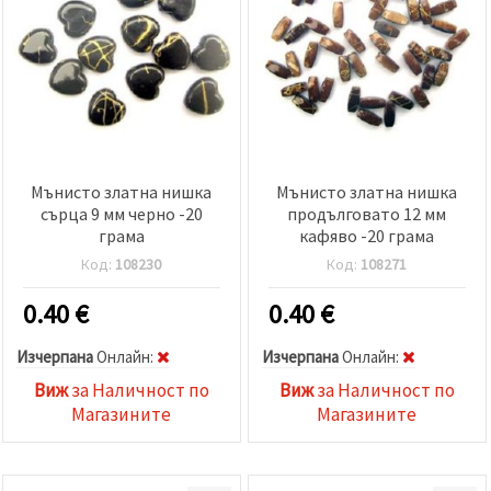
Мънисто златна нишка
Мънисто златна нишка
сърца 9 мм черно -20
продълговато 12 мм
грама
кафяво -20 грама
Код:
108230
Код:
108271
0.40
€
0.40
€
Изчерпана
Oнлайн:
Изчерпана
Oнлайн:
Виж
за Наличност по
Виж
за Наличност по
Магазините
Магазините