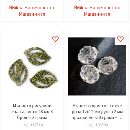
Виж
за Наличност по
Виж
за Наличност по
Магазините
Магазините
Мъниста рисувани
Мънисто кристал топче
жълта листо 48 мм 3
роза 12x12 мм дупка 2 мм
броя -12 грама
прозрачно -50 грама ~ 65
броя
Код:
117514
Код:
108509