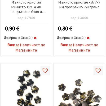
Мънисто кристал
Мънисто кристал куб 7x7
мънисто 19x14 мм
мм прозрачно -50 грама
напръскано бяло и
червено -50 грама
Код:
107696
Код:
108090
0.90
€
0.80
€
Изчерпана
Oнлайн:
Изчерпана
Oнлайн:
Виж
за Наличност по
Виж
за Наличност по
Магазините
Магазините