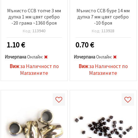
Мънисто CCB топче 3 мм
Мънисто CCB буре 14 мм
дупка 1 мм цвят сребро
дупка 7 мм цвят сребро
-20 грама ~1360 броя
-10 броя
Код:
113940
Код:
113928
1.10
€
0.70
€
Изчерпана
Oнлайн:
Изчерпана
Oнлайн:
Виж
за Наличност по
Виж
за Наличност по
Магазините
Магазините