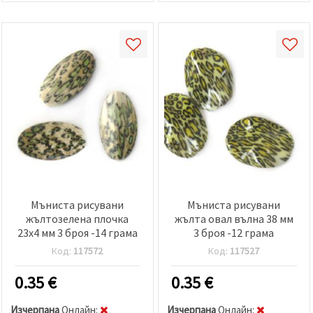
Мъниста рисувани
Мъниста рисувани
жълтозелена плочка
жълта овал вълна 38 мм
23x4 мм 3 броя -14 грама
3 броя -12 грама
Код:
117572
Код:
117527
0.35
€
0.35
€
Изчерпана
Oнлайн:
Изчерпана
Oнлайн: