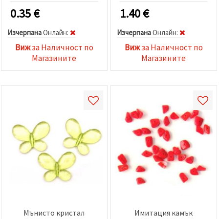
0.35
€
1.40
€
Изчерпана
Oнлайн:
Изчерпана
Oнлайн:
Виж
за Наличност по
Виж
за Наличност по
Магазините
Магазините
Мънисто кристал
Имитация камък