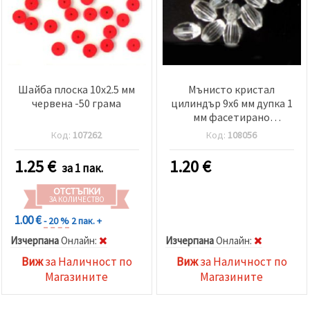
Шайба плоска 10x2.5 мм
Мънисто кристал
червена -50 грама
цилиндър 9x6 мм дупка 1
мм фасетирано
прозрачно -50 грама ~
Код:
107262
Код:
108056
290 броя
1.25
€
1.20
€
за 1 пак.
ОТСТЪПКИ
ЗА КОЛИЧЕСТВО
1.00 €
- 20 %
2 пак. +
Изчерпана
Oнлайн:
Изчерпана
Oнлайн:
Виж
за Наличност по
Виж
за Наличност по
Магазините
Магазините