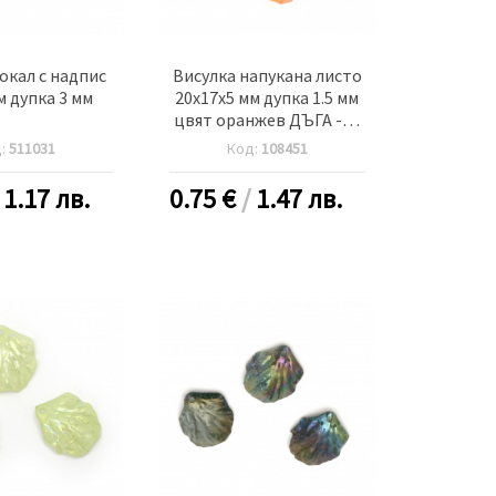
окал с надпис
Висулка напукана листо
м дупка 3 мм
20x17x5 мм дупка 1.5 мм
цвят оранжев ДЪГА -10
броя
д:
511031
Код:
108451
/
1.17 лв.
0.75
€
/
1.47 лв.