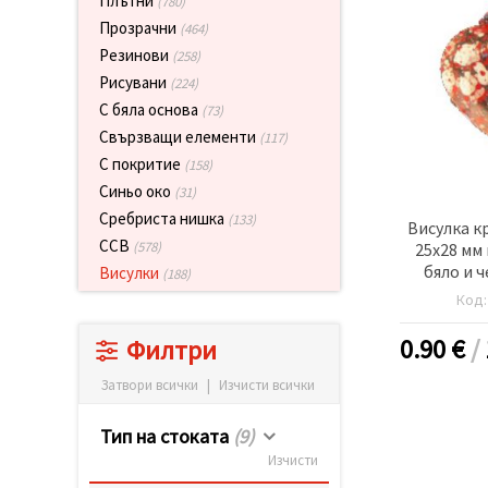
Плътни
(780)
релевантно
Прозрачни
съдържание
(464)
и реклами,
Резинови
(258)
включително
с помощта
Рисувани
(224)
на наши
С бяла основа
(73)
партньори
за анализ
Свързващи елементи
(117)
и
С покритие
(158)
маркетинг.
Синьо око
(31)
Можеш да
се
Сребриста нишка
(133)
Висулка к
съгласиш
CCB
да
(578)
25x28 мм
използваме
бяло и 
Висулки
(188)
всички
г
"бисквитки"
Код
като
натиснеш
0.90
€
/
Филтри
"Приеми
всички!"
или да
Затвори всички
|
Изчисти всички
посочиш
предпочитанията
Тип на стоката
(9)
си в
"Настройки",
Изчисти
като