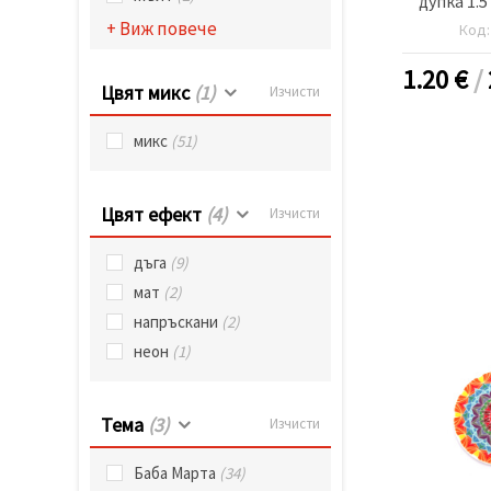
дупка 1.
б
+ Виж повече
Код
1.20
€
/
Цвят микс
(1)
Изчисти
микс
(51)
Цвят ефект
(4)
Изчисти
дъга
(9)
мат
(2)
напръскани
(2)
неон
(1)
Тема
(3)
Изчисти
Баба Марта
(34)