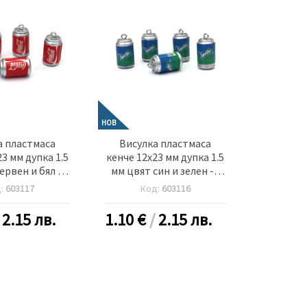
НОВ
а пластмаса
Висулка пластмаса
3 мм дупка 1.5
кенче 12x23 мм дупка 1.5
ервен и бял -5
мм цвят син и зелен -5
броя
броя
д:
603117
Код:
603116
/
2.15 лв.
1.10
€
/
2.15 лв.