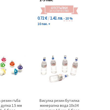
ОТСТЪПКИ
ЗА КОЛИЧЕСТВО
0.72 €
/
1.41 лв.
- 20 %
10 пак. +
 резин гъба
Висулка резин бутилка
 дупка 1.5 мм
минерална вода 10x34