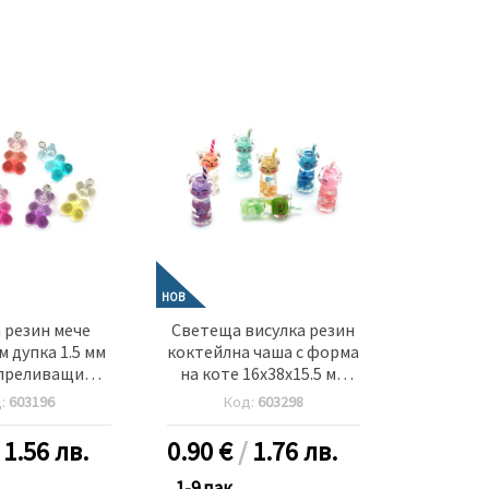
НОВ
 резин мече
Светеща висулка резин
м дупка 1.5 мм
коктейлна чаша с форма
преливащи
на коте 16x38x15.5 мм
ве -5 броя
дупка 1.5 мм цвят МИКС
д:
603196
Код:
603298
-2 броя
/
1.56 лв.
0.90
€
/
1.76 лв.
1-9 пак.