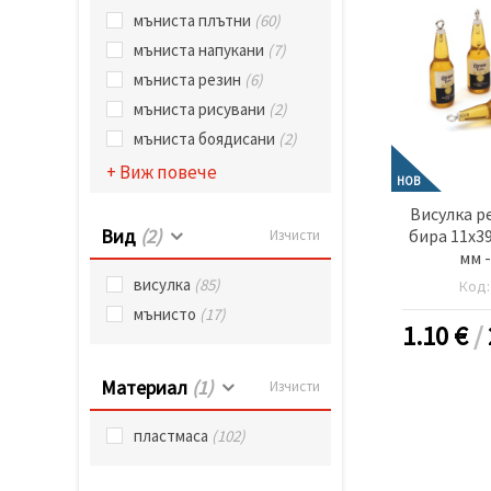
избереш
дадения
мъниста плътни
(60)
вид
мъниста напукани
(7)
"бисквитки"
и кликнеш
мъниста резин
(6)
бутона
"Запази"
мъниста рисувани
(2)
мъниста боядисани
(2)
Приеми
+ Виж повече
НОВ
всички
Висулка р
Настройки
Вид
(2)
бира 11x39
Изчисти
на
мм 
бисквитките
висулка
(85)
Код
мънисто
(17)
1.10
€
/
Материал
(1)
Изчисти
пластмаса
(102)