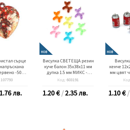
НОВ
НОВ
ристал сърце
Висулка СВЕТЕЩА резин
Висулк
 напръскана
куче балон 35x38x11 мм
кенче 12x2
червено -50
дупка 1.5 мм МИКС -5
мм цвят ч
рама
броя
:
107793
Код:
603191
Ко
1.76 лв.
1.20
€
/
2.35 лв.
1.10
€