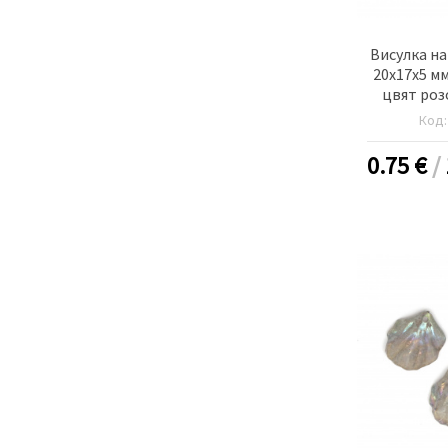
Висулка на
20x17x5 мм
цвят роз
б
Код
0.75
€
/