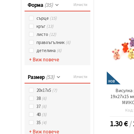
Форма
(35)
Изчисти
сърце
(15)
кръг
(13)
листо
(12)
правоъгълник
(6)
детелина
(6)
+ Виж повече
Размер
(53)
Изчисти
НОВ
Висулка 
20х17х5
(7)
19x27x15 м
38
(6)
МИКС 
37
(6)
Код
40
(5)
1.30
€
/
35
(4)
+ Виж повече