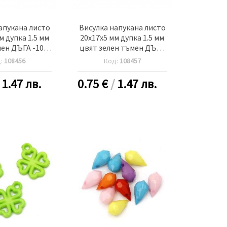
апукана листо
Висулка напукана листо
м дупка 1.5 мм
20x17x5 мм дупка 1.5 мм
лен ДЪГА -10
цвят зелен тъмен ДЪГА
броя
-10 броя
д:
108456
Код:
108457
/
1.47 лв.
0.75
€
/
1.47 лв.