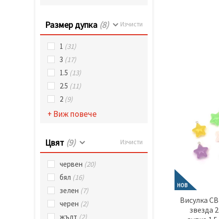
Размер дупка
(8)
Изчисти
1
(31)
3
(17)
1.5
(13)
2.5
(11)
2
(9)
+ Виж повече
Цвят
(9)
Изчисти
червен
(20)
бял
(16)
НОВ
зелен
(7)
Висулка С
черен
(2)
звезда 2
жълт
(2)