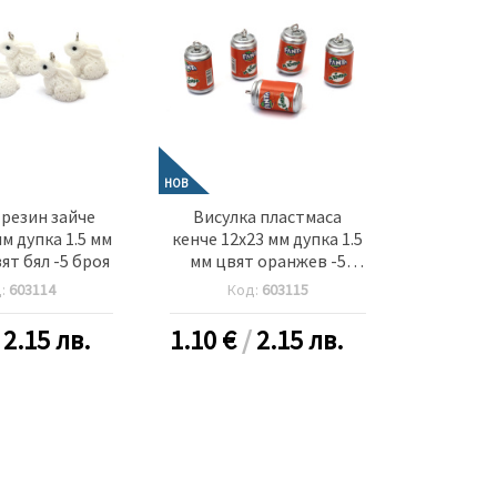
НОВ
 резин зайче
Висулка пластмаса
м дупка 1.5 мм
кенче 12x23 мм дупка 1.5
ят бял -5 броя
мм цвят оранжев -5
броя
д:
603114
Код:
603115
/
2.15 лв.
1.10
€
/
2.15 лв.