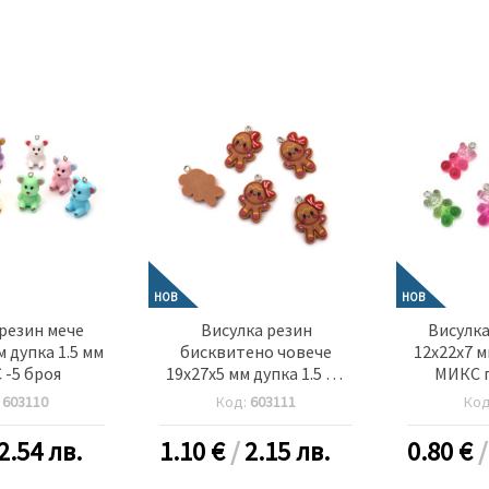
НОВ
НОВ
резин мече
Висулка резин
Висулка
м дупка 1.5 мм
бисквитено човече
12x22x7 м
-5 броя
19x27x5 мм дупка 1.5 мм
МИКС 
цвят кафяв -5 броя
цвето
:
603110
Код:
603111
Ко
2.54 лв.
1.10
€
/
2.15 лв.
0.80
€