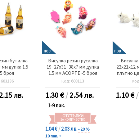
НОВ
НОВ
езин бутилка
Висулка резин русалка
Висулка
 мм дупка 1.5
19~27x31~38x7 мм дупка
22x21x12 м
-5 броя
1.5 мм АСОРТЕ -5 броя
плътно цв
:
603136
Код:
603113
Ко
2.15 лв.
1.30
€
/
2.54 лв.
1.10
€
1-9 пак.
ОТСТЪПКИ
ЗА КОЛИЧЕСТВО
1.04 €
/
2.03 лв.
- 20 %
10 пак. +