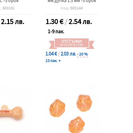
 -5 броя
мм дупка 1.5 мм -5 броя
д:
603181
Код:
603144
/
2.15 лв.
1.30
€
/
2.54 лв.
1-9 пак.
ОТСТЪПКИ
ЗА КОЛИЧЕСТВО
1.04 €
/
2.03 лв.
- 20 %
10 пак. +