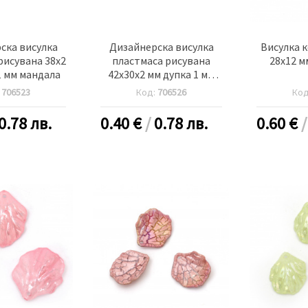
ска висулка
Дизайнерска висулка
Висулка к
рисувана 38x2
пластмаса рисувана
28x12 м
1 мм мандала
42x30x2 мм дупка 1 мм
снежен човек
:
706523
Код:
706526
Ко
0.78 лв.
0.40
€
/
0.78 лв.
0.60
€