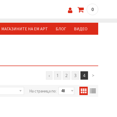
0
МАГАЗИНИТЕ НА ЕМ АРТ
БЛОГ
ВИДЕО
‹
1
2
3
4
>
На страница по: