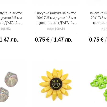
пукана листо
Висулка напукана листо
Висулка н
 дупка 1.5 мм
20x17x5 мм дупка 1.5 мм
20x17x5 м
ов ДЪГА -10
цвят червен ДЪГА -10
цвят зе
роя
броя
:
108452
Код:
108454
Ко
1.47 лв.
0.75
€
/
1.47 лв.
0.75
€