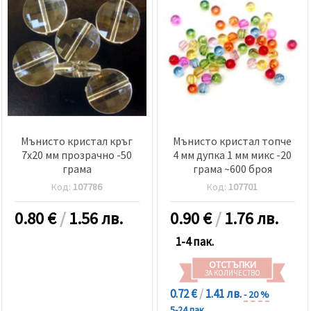
Мънисто кристал кръг
Мънисто кристал топче
7x20 мм прозрачно -50
4 мм дупка 1 мм микс -20
грама
грама ~600 броя
Код:
107786
Код:
107701
0.80
€
/
1.56 лв.
0.90
€
/
1.76 лв.
1-4 пак.
ОТСТЪПКИ
ЗА КОЛИЧЕСТВО
0.72 €
/
1.41 лв.
- 20 %
5-24 пак.