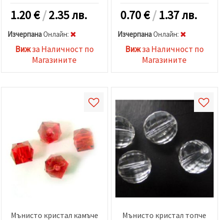
1.20
€
/
2.35 лв.
0.70
€
/
1.37 лв.
Изчерпана
Oнлайн:
Изчерпана
Oнлайн:
Виж
за Наличност по
Виж
за Наличност по
Магазините
Магазините
Мънисто кристал камъче
Мънисто кристал топче