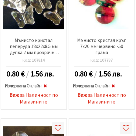
Мънисто кристал
Мънисто кристал кръг
пеперуда 18x22x8.5 мм
7x20 мм червено -50
дупка 2 мм прозрачно
грама
-50 грама ~ 25 броя
Код:
107814
Код:
107787
0.80
€
/
1.56 лв.
0.80
€
/
1.56 лв.
Изчерпана
Oнлайн:
Изчерпана
Oнлайн:
Виж
за Наличност по
Виж
за Наличност по
Магазините
Магазините