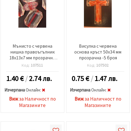
Мънисто с червена
Висулка с червена
нишка правоъгълник
основа кръст 50x34 мм
18x13x7 мм прозрачно
прозрачна -5 броя
-50 грама
Код:
107511
Код:
107502
1.40
€
/
2.74 лв.
0.75
€
/
1.47 лв.
Изчерпана
Oнлайн:
Изчерпана
Oнлайн:
Виж
за Наличност по
Виж
за Наличност по
Магазините
Магазините