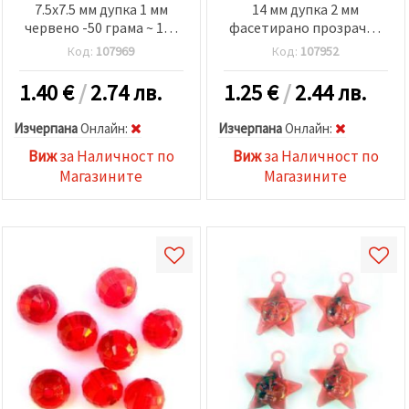
7.5x7.5 мм дупка 1 мм
14 мм дупка 2 мм
червено -50 грама ~ 180
фасетирано прозрачно
броя
-50 грама ~30 броя
Код:
107969
Код:
107952
1.40
€
/
2.74 лв.
1.25
€
/
2.44 лв.
Изчерпана
Oнлайн:
Изчерпана
Oнлайн:
Виж
за Наличност по
Виж
за Наличност по
Магазините
Магазините