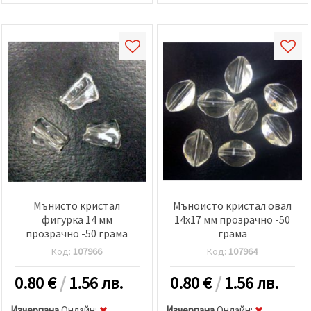
Мънисто кристал
Мъноисто кристал овал
фигурка 14 мм
14x17 мм прозрачно -50
прозрачно -50 грама
грама
Код:
107966
Код:
107964
0.80
€
/
1.56 лв.
0.80
€
/
1.56 лв.
Изчерпана
Oнлайн:
Изчерпана
Oнлайн: