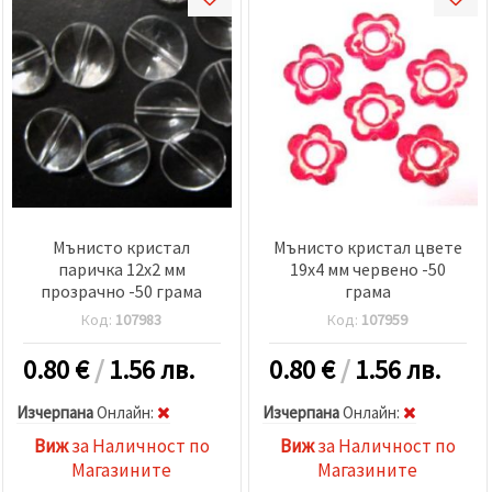
избереш
дадения
вид
"бисквитки"
и кликнеш
бутона
"Запази"
Приеми
всички
Настройки
Мънисто кристал
Мънисто кристал цвете
на
паричка 12x2 мм
19x4 мм червено -50
бисквитките
прозрачно -50 грама
грама
Код:
107983
Код:
107959
0.80
€
/
1.56 лв.
0.80
€
/
1.56 лв.
Изчерпана
Oнлайн:
Изчерпана
Oнлайн:
Виж
за Наличност по
Виж
за Наличност по
Магазините
Магазините