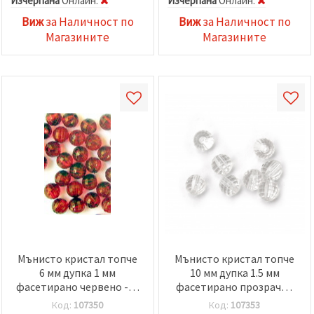
Изчерпана
Oнлайн:
Изчерпана
Oнлайн:
Виж
за Наличност по
Виж
за Наличност по
Магазините
Магазините
Мънисто кристал топче
Мънисто кристал топче
6 мм дупка 1 мм
10 мм дупка 1.5 мм
фасетирано червено -50
фасетирано прозрачно
грама ~ 445 броя
-50 грама ~ 100 броя
Код:
107350
Код:
107353