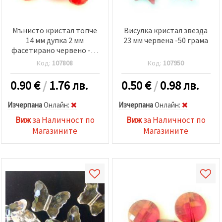
Мънисто кристал топче
Висулка кристал звезда
14 мм дупка 2 мм
23 мм червена -50 грама
фасетирано червено -50
грама
Код:
107808
Код:
107950
0.90
€
/
1.76 лв.
0.50
€
/
0.98 лв.
Изчерпана
Oнлайн:
Изчерпана
Oнлайн:
Виж
за Наличност по
Виж
за Наличност по
Магазините
Магазините