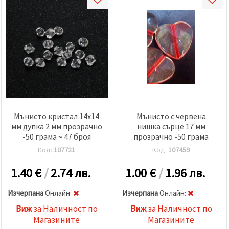
Мънисто кристал 14x14
Мънисто с червена
мм дупка 2 мм прозрачно
нишка сърце 17 мм
-50 грама ~ 47 броя
прозрачно -50 грама
Код:
107721
Код:
107459
1.40
€
/
2.74 лв.
1.00
€
/
1.96 лв.
Изчерпана
Oнлайн:
Изчерпана
Oнлайн:
Виж
за Наличност по
Виж
за Наличност по
Магазините
Магазините