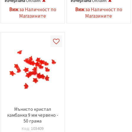
Изчерпана
Oнлайн:
Изчерпана
Oнлайн:
Виж
за Наличност по
Виж
за Наличност по
Магазините
Магазините
Мънисто кристал
камбанка 9 мм червено -
50 грама
Код:
103409