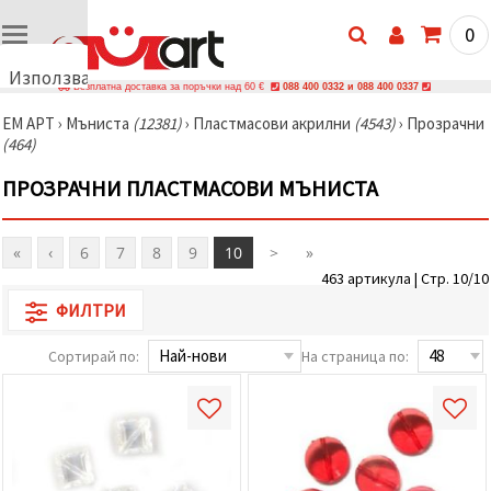
0
Използваме
Безплатна доставка за поръчки над 60 €
088 400 0332 и 088 400 0337
бисквитки
ЕМ АРТ
›
Мъниста
(12381)
›
Пластмасови акрилни
(4543)
›
Прозрачни
🍪
(464)
Използваме
бисквитки
ПРОЗРАЧНИ ПЛАСТМАСОВИ МЪНИСТА
и подобни
технологии,
за да
осигурим
«
‹
6
7
8
9
10
>
»
правилната
работа на
463 артикула | Стр. 10/10
сайта, да
подобрим
ФИЛТРИ
твоето
изживяване
Сортирай по:
На страница по:
и, с твое
съгласие,
да
анализираме
трафика и
да
показваме
по-