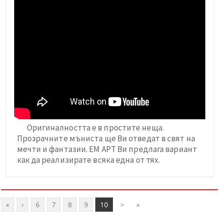
Оригиналността е в простите неща.
Прозрачните мъниста ще Ви отведат в свят на
мечти и фантазии. ЕМ АРТ Ви предлага вариант
как да реализирате всяка една от тях.
«
‹
6
7
8
9
10
>
»