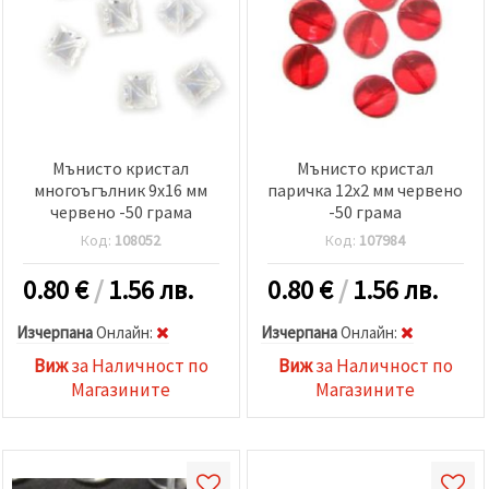
релевантно
съдържание
и реклами,
включително
с помощта
на наши
партньори
за анализ
и
Мънисто кристал
Мънисто кристал
маркетинг.
многоъгълник 9x16 мм
паричка 12x2 мм червено
Можеш да
червено -50 грама
-50 грама
се
съгласиш
Код:
108052
Код:
107984
да
използваме
всички
0.80
€
/
1.56 лв.
0.80
€
/
1.56 лв.
"бисквитки"
като
Изчерпана
Oнлайн:
Изчерпана
Oнлайн:
натиснеш
"Приеми
Виж
за Наличност по
Виж
за Наличност по
всички!"
или да
Магазините
Магазините
посочиш
предпочитанията
си в
"Настройки",
като