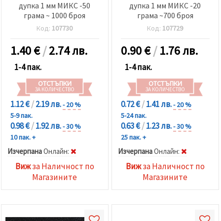
дупка 1 мм МИКС -50
дупка 1 мм МИКС -20
грама ~ 1000 броя
грама ~700 броя
Код:
107730
Код:
107729
1.40
€
/
2.74 лв.
0.90
€
/
1.76 лв.
1-4 пак.
1-4 пак.
ОТСТЪПКИ
ОТСТЪПКИ
ЗА КОЛИЧЕСТВО
ЗА КОЛИЧЕСТВО
1.12 €
/
2.19 лв.
0.72 €
/
1.41 лв.
- 20 %
- 20 %
5-9 пак.
5-24 пак.
0.98 €
/
1.92 лв.
0.63 €
/
1.23 лв.
- 30 %
- 30 %
10 пак. +
25 пак. +
Изчерпана
Oнлайн:
Изчерпана
Oнлайн:
Виж
за Наличност по
Виж
за Наличност по
Магазините
Магазините