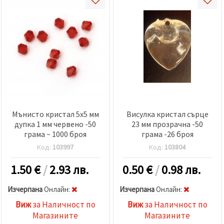
Мънисто кристал 5x5 мм
Висулка кристал сърце
дупка 1 мм червено -50
23 мм прозрачна -50
грама ~ 1000 броя
грама -26 броя
Код:
103997
Код:
103804
1.50
€
/
2.93 лв.
0.50
€
/
0.98 лв.
Изчерпана
Oнлайн:
Изчерпана
Oнлайн:
Виж
за Наличност по
Виж
за Наличност по
Магазините
Магазините