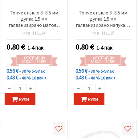
Топче стъкло 8~8.5 мм
Топче стъкло 8~8.5 мм
дупка 1.5 мм
дупка 1.5 мм
галванизирано матово
галванизирано напукано
кафяво -5 броя
кафяво -5 броя
Код:
111114
Код:
111115
0.80
€
0.80
€
1-4 пак
1-4 пак
ОТСТЪПКИ
ОТСТЪПКИ
ЗА КОЛИЧЕСТВО
ЗА КОЛИЧЕСТВО
0.56 €
0.56 €
- 30 %
5-9 пак
- 30 %
5-9 пак
0.48 €
0.48 €
- 40 %
10 пак +
- 40 %
10 пак +
КУПИ
КУПИ