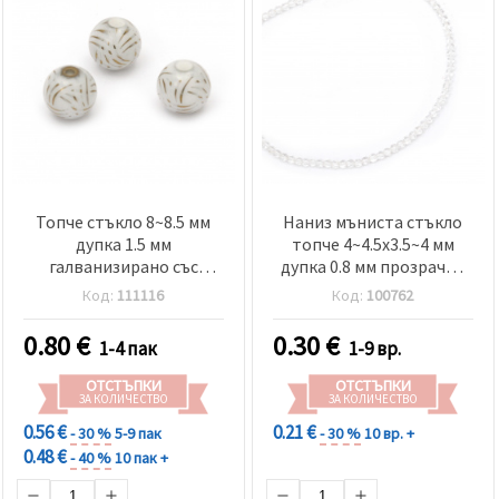
Топче стъкло 8~8.5 мм
Наниз мъниста стъкло
дупка 1.5 мм
топче 4~4.5x3.5~4 мм
галванизирано със
дупка 0.8 мм прозрачно
златна нишка -5 броя
~80 броя
Код:
111116
Код:
100762
0.80
€
0.30
€
1-4 пак
1-9 вр.
ОТСТЪПКИ
ОТСТЪПКИ
ЗА КОЛИЧЕСТВО
ЗА КОЛИЧЕСТВО
0.56 €
0.21 €
- 30 %
5-9 пак
- 30 %
10 вр. +
0.48 €
- 40 %
10 пак +