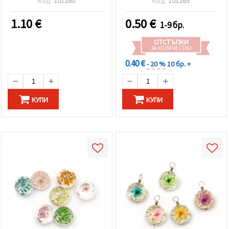
Код:
101260
Код:
101263
1.10
€
0.50
€
1-9 бр.
ОТСТЪПКИ
ЗА КОЛИЧЕСТВО
0.40 €
- 20 %
10 бр. +
КУПИ
КУПИ