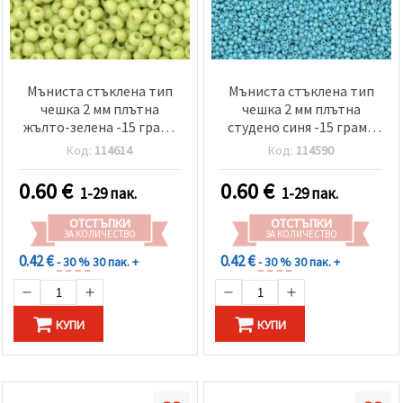
Мъниста стъклена тип
Мъниста стъклена тип
чешка 2 мм плътна
чешка 2 мм плътна
жълто-зелена -15 грама
студено синя -15 грама
~2050 броя
~2050 броя
Код:
114614
Код:
114590
0.60
€
0.60
€
1-29 пак.
1-29 пак.
ОТСТЪПКИ
ОТСТЪПКИ
ЗА КОЛИЧЕСТВО
ЗА КОЛИЧЕСТВО
0.42 €
0.42 €
- 30 %
30 пак. +
- 30 %
30 пак. +
КУПИ
КУПИ