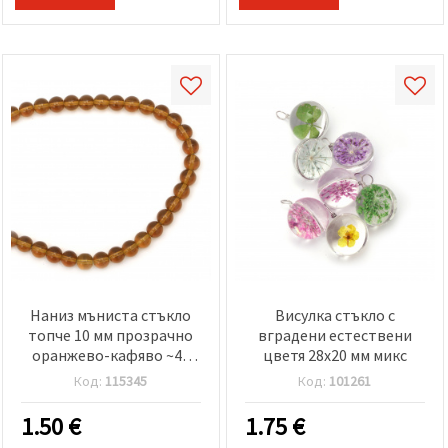
Наниз мъниста стъкло
Висулка стъкло с
топче 10 мм прозрачно
вградени естествени
оранжево-кафяво ~40
цветя 28x20 мм микс
броя
Код:
115345
Код:
101261
1.50
€
1.75
€