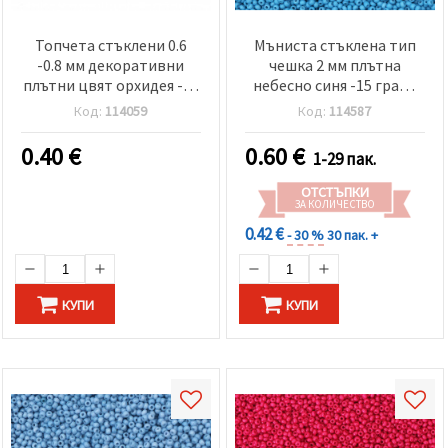
Топчета стъклени 0.6
Мъниста стъклена тип
-0.8 мм декоративни
чешка 2 мм плътна
плътни цвят орхидея -10
небесно синя -15 грама
грама
~2050 броя
Код:
114059
Код:
114587
0.40
€
0.60
€
1-29 пак.
ОТСТЪПКИ
ЗА КОЛИЧЕСТВО
0.42 €
- 30 %
30 пак. +
КУПИ
КУПИ