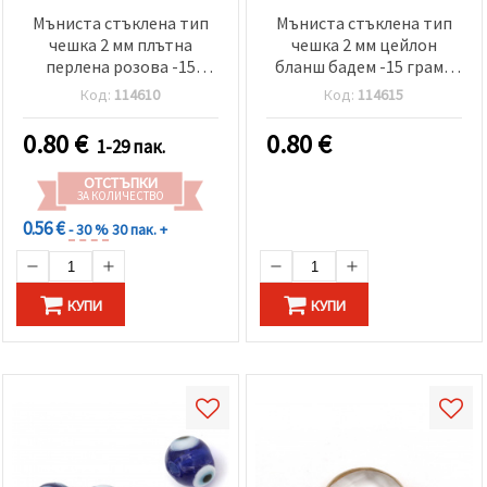
Мъниста стъклена тип
Мъниста стъклена тип
чешка 2 мм плътна
чешка 2 мм цейлон
перлена розова -15
бланш бадем -15 грама
грама ~2050 броя
~2050 броя
Код:
114610
Код:
114615
0.80
€
0.80
€
1-29 пак.
ОТСТЪПКИ
ЗА КОЛИЧЕСТВО
0.56 €
- 30 %
30 пак. +
КУПИ
КУПИ