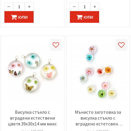
КУПИ
КУПИ
Висулка стъкло с
Мънисто заготовка за
вградени естествени
висулка стъкло с
цветя 39x30x14 мм микс
вградено естетсвено
цвете 12x11 мм микс