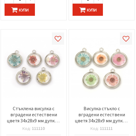
КУПИ
КУПИ
Стъклена висулка с
Висулка стъкло с
вградени естествени
вградени естествени
цветя 34x28x9 мм дупка 4
цветя 34x28x9 мм дупка 4
мм цвят микс
мм МИКС
Код:
111110
Код:
111111