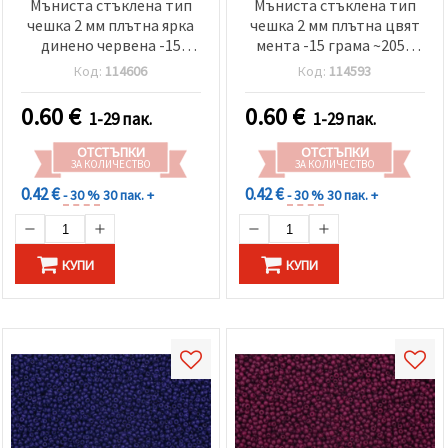
Мъниста стъклена тип
Мъниста стъклена тип
чешка 2 мм плътна ярка
чешка 2 мм плътна цвят
динено червена -15
мента -15 грама ~2050
грама ~2050 броя
броя
Код:
114606
Код:
114593
0.60
€
0.60
€
1-29 пак.
1-29 пак.
ОТСТЪПКИ
ОТСТЪПКИ
ЗА КОЛИЧЕСТВО
ЗА КОЛИЧЕСТВО
0.42 €
0.42 €
- 30 %
30 пак. +
- 30 %
30 пак. +
КУПИ
КУПИ