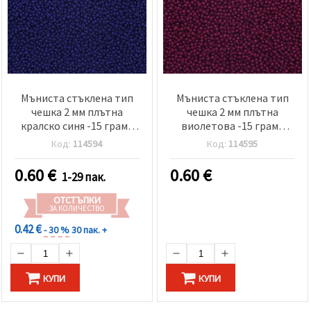
Мъниста стъклена тип
Мъниста стъклена тип
чешка 2 мм плътна
чешка 2 мм плътна
кралско синя -15 грама
виолетова -15 грама
~2050 броя
~2050 броя
Код:
114594
Код:
114595
0.60
€
0.60
€
1-29 пак.
ОТСТЪПКИ
ЗА КОЛИЧЕСТВО
0.42 €
- 30 %
30 пак. +
КУПИ
КУПИ