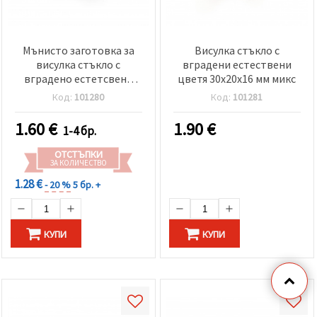
Мънисто заготовка за
Висулка стъкло с
висулка стъкло с
вградени естествени
вградено естетсвено
цветя 30x20x16 мм микс
цвете 20x16 мм микс
Код:
101280
Код:
101281
1.60
€
1.90
€
1-4 бр.
ОТСТЪПКИ
ЗА КОЛИЧЕСТВО
1.28 €
- 20 %
5 бр. +
КУПИ
КУПИ