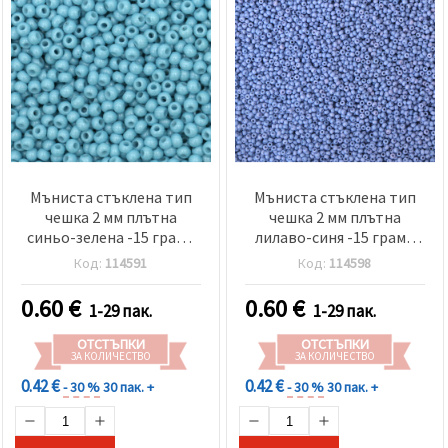
Мъниста стъклена тип
Мъниста стъклена тип
чешка 2 мм плътна
чешка 2 мм плътна
синьо-зелена -15 грама
лилаво-синя -15 грама
~2050 броя
~2050 броя
Код:
114591
Код:
114598
0.60
€
0.60
€
1-29 пак.
1-29 пак.
ОТСТЪПКИ
ОТСТЪПКИ
ЗА КОЛИЧЕСТВО
ЗА КОЛИЧЕСТВО
0.42 €
0.42 €
- 30 %
30 пак. +
- 30 %
30 пак. +