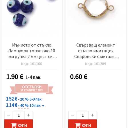
Мънисто от стъкло
Свързващ елемент
Лампуорк топче око 10
стъкло имитация
мм дупка 2 мм цвят син
Сваровски с метален
-10 броя
обков кръг фасет
Код:
101100
Код:
101289
22x15x6 мм прозрачен
1.90
€
0.60
€
1-4 пак.
ОТСТЪПКИ
ЗА КОЛИЧЕСТВО
1.52 €
- 20 %
5-9 пак.
1.14 €
- 40 %
10 пак. +
КУПИ
КУПИ