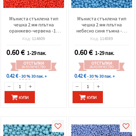
Мъниста стъклена тип
Мъниста стъклена тип
чешка 2 мм плътна
чешка 2 мм плътна
оранжево-червена -15
небесно синя тъмна -15
грама ~2050 броя
грама ~2050 броя
Код:
114609
Код:
114589
0.60
€
0.60
€
1-29 пак.
1-29 пак.
ОТСТЪПКИ
ОТСТЪПКИ
ЗА КОЛИЧЕСТВО
ЗА КОЛИЧЕСТВО
0.42 €
0.42 €
- 30 %
30 пак. +
- 30 %
30 пак. +
КУПИ
КУПИ