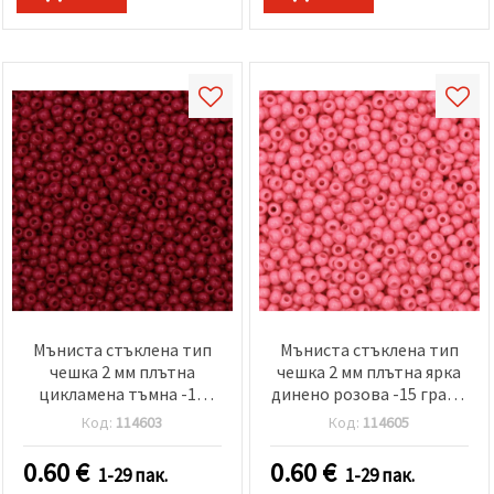
Мъниста стъклена тип
Мъниста стъклена тип
чешка 2 мм плътна
чешка 2 мм плътна ярка
цикламена тъмна -15
динено розова -15 грама
грама ~2050 броя
~2050 броя
Код:
114603
Код:
114605
0.60
€
0.60
€
1-29 пак.
1-29 пак.