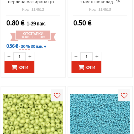
перлена матирана цвят
тъмен шоколад -15
светла стрида -15 грама
грама ~2050 броя
Код:
114612
Код:
114613
~2050 броя
0.80
€
0.50
€
1-29 пак.
ОТСТЪПКИ
ЗА КОЛИЧЕСТВО
0.56 €
- 30 %
30 пак. +
КУПИ
КУПИ