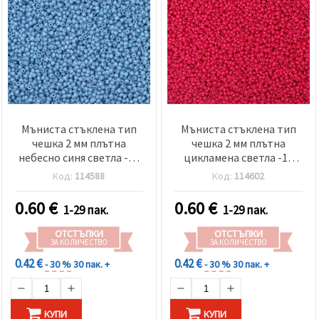
Мъниста стъклена тип
Мъниста стъклена тип
чешка 2 мм плътна
чешка 2 мм плътна
небесно синя светла -15
цикламена светла -15
грама ~2050 броя
грама ~2050 броя
Код:
114588
Код:
114602
0.60
€
0.60
€
1-29 пак.
1-29 пак.
ОТСТЪПКИ
ОТСТЪПКИ
ЗА КОЛИЧЕСТВО
ЗА КОЛИЧЕСТВО
0.42 €
0.42 €
- 30 %
30 пак. +
- 30 %
30 пак. +
КУПИ
КУПИ