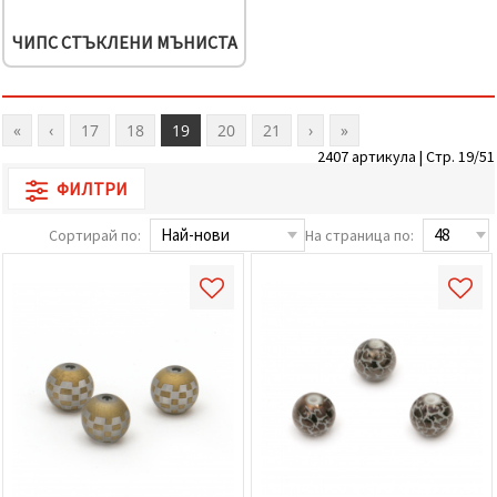
ЧИПС СТЪКЛЕНИ МЪНИСТА
«
‹
17
18
19
20
21
›
»
2407 артикула | Стр. 19/51
ФИЛТРИ
Сортирай по:
На страница по: