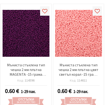
Мъниста стъклена тип
Мъниста стъклена тип
чешка 2 мм плътна
чешка 2 мм плътна цвят
MAGENTA -15 грама
светъл корал -15 грама
~2050 броя
~2050 броя
Код:
114596
Код:
114611
0.60
€
0.60
€
1-29 пак.
1-29 пак.
ОТСТЪПКИ
ОТСТЪПКИ
ЗА КОЛИЧЕСТВО
ЗА КОЛИЧЕСТВО