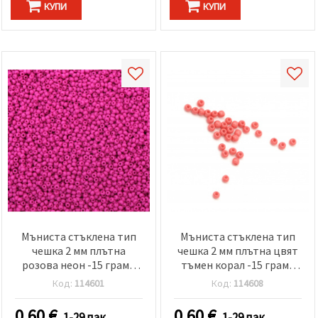
КУПИ
КУПИ
Мъниста стъклена тип
Мъниста стъклена тип
чешка 2 мм плътна
чешка 2 мм плътна цвят
розова неон -15 грама
тъмен корал -15 грама
~2050 броя
~2050 броя
Код:
114601
Код:
114608
0.60
€
0.60
€
1-29 пак.
1-29 пак.