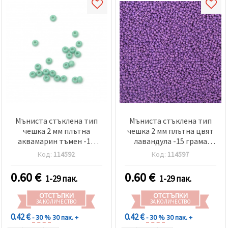
Мъниста стъклена тип
Мъниста стъклена тип
чешка 2 мм плътна
чешка 2 мм плътна цвят
аквамарин тъмен -15
лавандула -15 грама
грама ~2050 броя
~2050 броя
Код:
114592
Код:
114597
0.60
€
0.60
€
1-29 пак.
1-29 пак.
ОТСТЪПКИ
ОТСТЪПКИ
ЗА КОЛИЧЕСТВО
ЗА КОЛИЧЕСТВО
0.42 €
0.42 €
- 30 %
30 пак. +
- 30 %
30 пак. +