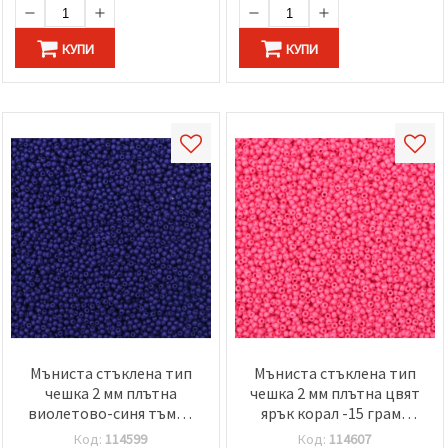
КУПИ
КУПИ
Мъниста стъклена тип
Мъниста стъклена тип
чешка 2 мм плътна
чешка 2 мм плътна цвят
виолетово-синя тъмна
ярък корал -15 грама
-15 грама ~2050 броя
~2050 броя
Код:
114599
Код:
114607