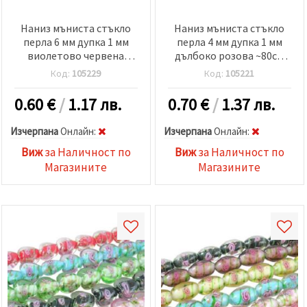
Наниз мъниста стъкло
Наниз мъниста стъкло
перла 6 мм дупка 1 мм
перла 4 мм дупка 1 мм
виолетово червена
дълбоко розова ~80см
±80см ±140 броя
~216 броя
Код:
105229
Код:
105221
0.60
€
/
1.17 лв.
0.70
€
/
1.37 лв.
Изчерпана
Oнлайн:
Изчерпана
Oнлайн:
Виж
за Наличност по
Виж
за Наличност по
Магазините
Магазините