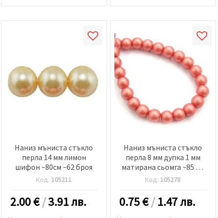
Наниз мъниста стъкло
Наниз мъниста стъкло
перла 14 мм лимон
перла 8 мм дупка 1 мм
шифон ~80см ~62 броя
матирана сьомга ~85 см
~105 броя
Код:
105211
Код:
105278
2.00
€
/
3.91 лв.
0.75
€
/
1.47 лв.