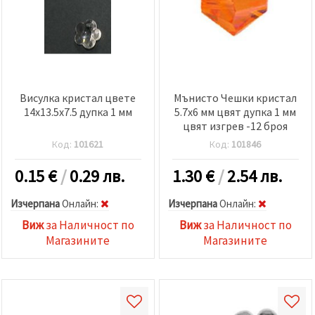
Висулка кристал цвете
Мънисто Чешки кристал
14x13.5x7.5 дупка 1 мм
5.7x6 мм цвят дупка 1 мм
цвят изгрев -12 броя
Код:
101621
Код:
101846
0.15
€
/
0.29 лв.
1.30
€
/
2.54 лв.
Изчерпана
Oнлайн:
Изчерпана
Oнлайн:
Виж
за Наличност по
Виж
за Наличност по
Магазините
Магазините