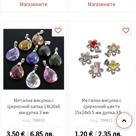
Магазините
Магазините
Метална висулка с
Метална висулка с
Цирконий капка 14x20x6
Цирконий цвете
мм дупка 3 мм
15x24x5.5 мм дупка 3.5 мм
цвят МИКС
Код:
706803
Код:
706811
3.50
€
/
6.85 лв.
1.20
€
/
2.35 лв.