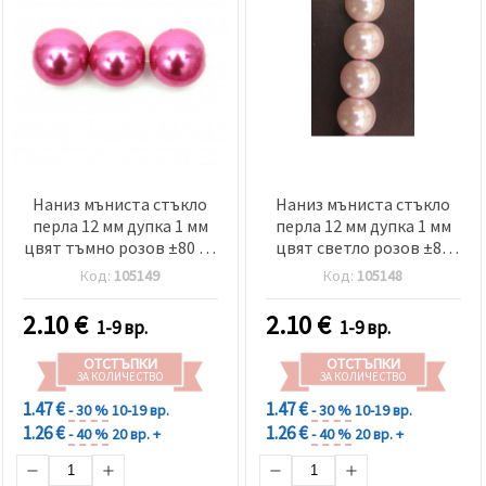
Наниз мъниста стъкло
Наниз мъниста стъкло
перла 12 мм дупка 1 мм
перла 12 мм дупка 1 мм
цвят тъмно розов ±80 см
цвят светло розов ±80
±70 броя
см ±70 броя
Код:
105149
Код:
105148
2.10
€
2.10
€
1-9 вр.
1-9 вр.
ОТСТЪПКИ
ОТСТЪПКИ
ЗА КОЛИЧЕСТВО
ЗА КОЛИЧЕСТВО
1.47 €
1.47 €
- 30 %
10-19 вр.
- 30 %
10-19 вр.
1.26 €
1.26 €
- 40 %
20 вр. +
- 40 %
20 вр. +