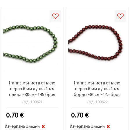
Наниз мъниста стъкло
Наниз мъниста стъкло
перла 6 мм дупка 1 мм
перла 6 мм дупка 1 мм
олива ~80см ~145 броя
бордо ~80см ~145 броя
Код:
100621
Код:
100622
0.70
€
0.70
€
Изчерпана
Oнлайн:
Изчерпана
Oнлайн: