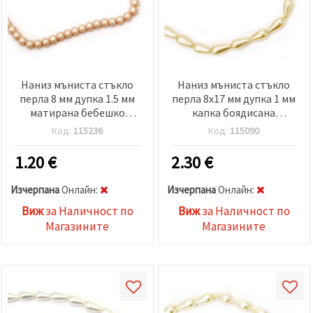
Наниз мъниста стъкло
Наниз мъниста стъкло
перла 8 мм дупка 1.5 мм
перла 8x17 мм дупка 1 мм
матирана бебешко
капка боядисана
розова ~80 см ~106 броя
кремава ± 24 броя
Код:
115236
Код:
115090
1.20
€
2.30
€
Изчерпана
Oнлайн:
Изчерпана
Oнлайн:
Виж
за Наличност по
Виж
за Наличност по
Магазините
Магазините