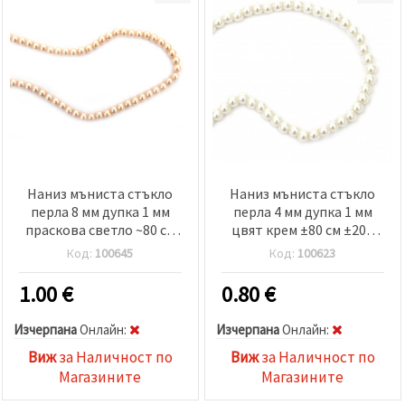
Наниз мъниста стъкло
Наниз мъниста стъкло
перла 8 мм дупка 1 мм
перла 4 мм дупка 1 мм
праскова светло ~80 см
цвят крем ±80 см ±200
~110 броя
броя
Код:
100645
Код:
100623
1.00
€
0.80
€
Изчерпана
Oнлайн:
Изчерпана
Oнлайн:
Виж
за Наличност по
Виж
за Наличност по
Магазините
Магазините