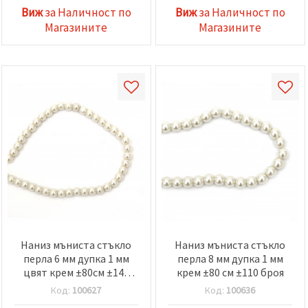
Виж
за Наличност по
Виж
за Наличност по
Магазините
Магазините
Наниз мъниста стъкло
Наниз мъниста стъкло
перла 6 мм дупка 1 мм
перла 8 мм дупка 1 мм
цвят крем ±80см ±140
крем ±80 см ±110 броя
броя
Код:
100627
Код:
100636