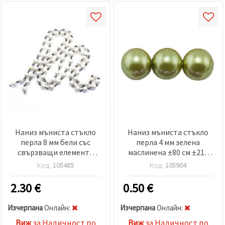
Наниз мъниста стъкло
Наниз мъниста стъкло
перла 8 мм бели със
перла 4 мм зелена
свързващи елементи
маслинена ±80 см ±216
антик бронз -100 см
броя
Код:
105485
Код:
105904
2.30
€
0.50
€
Изчерпана
Oнлайн:
Изчерпана
Oнлайн:
Виж
за Наличност по
Виж
за Наличност по