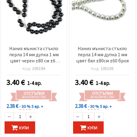
Наниз мъниста стъкло
Наниз мъниста стъкло
перла 14 мм дупка 1 мм
перла 14 мм дупка 1 мм
цвят черен ±80 см ±60
цвят бял ±80см ±60 броя
броя
Код:
105194
Код:
105193
3.40
€
3.40
€
1-4 вр.
1-4 вр.
ОТСТЪПКИ
ОТСТЪПКИ
ЗА КОЛИЧЕСТВО
ЗА КОЛИЧЕСТВО
2.38 €
2.38 €
- 30 %
5 вр. +
- 30 %
5 вр. +
КУПИ
КУПИ