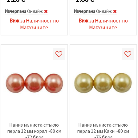
Изчерпана
Oнлайн:
Изчерпана
Oнлайн:
Виж
за Наличност по
Виж
за Наличност по
Магазините
Магазините
Наниз мъниста стъкло
Наниз мъниста стъкло
перла 12 мм корал ~80 см
перла 12 мм Каки ~80 см
~72 броя
~76 броя