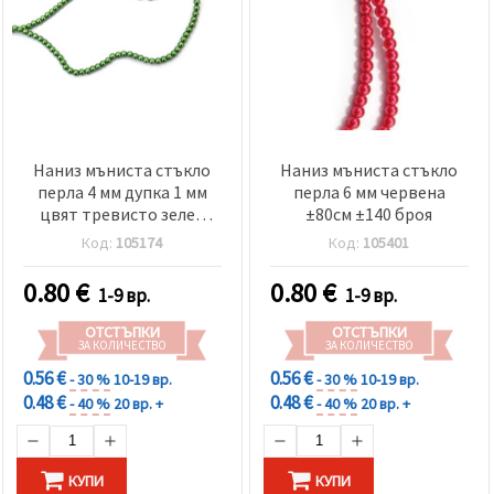
релевантно
съдържание
и реклами,
включително
с помощта
на наши
партньори
за анализ
и
Наниз мъниста стъкло
Наниз мъниста стъкло
маркетинг.
перла 4 мм дупка 1 мм
перла 6 мм червена
Можеш да
цвят тревисто зелен
±80см ±140 броя
се
съгласиш
±80см ±216 броя
Код:
105174
Код:
105401
да
използваме
всички
0.80
€
0.80
€
1-9 вр.
1-9 вр.
"бисквитки"
като
ОТСТЪПКИ
ОТСТЪПКИ
натиснеш
ЗА КОЛИЧЕСТВО
ЗА КОЛИЧЕСТВО
"Приеми
всички!"
0.56 €
0.56 €
- 30 %
10-19 вр.
- 30 %
10-19 вр.
или да
0.48 €
0.48 €
- 40 %
20 вр. +
- 40 %
20 вр. +
посочиш
предпочитанията
си в
"Настройки",
като
КУПИ
КУПИ