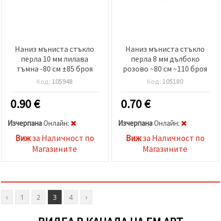
Наниз мъниста стъкло
Наниз мъниста стъкло
перла 10 мм лилава
перла 8 мм дълбоко
тъмна -80 см ±85 броя
розово ~80 см ~110 броя
Код:
105948
Код:
105180
0.90
€
0.70
€
Изчерпана
Oнлайн:
Изчерпана
Oнлайн:
Виж
за Наличност по
Виж
за Наличност по
Магазините
Магазините
‹
1
2
3
4
›