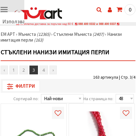
0
Използваме
Безплатна доставка за поръчки над 60 €
088 400 0332 и 088 400 0337
бисквитки
ЕМ АРТ
›
Мъниста
(12365)
›
Стъклени Мъниста
(2407)
›
Нанизи
🍪
имитация перли
(163)
Използваме
бисквитки
СТЪКЛЕНИ НАНИЗИ ИМИТАЦИЯ ПЕРЛИ
и подобни
технологии,
за да
осигурим
‹
1
2
3
4
›
правилната
работа на
163 артикула | Стр. 3/4
сайта, да
подобрим
ФИЛТРИ
твоето
изживяване
Сортирай по:
На страница по:
и, с твое
съгласие,
да
анализираме
трафика и
да
показваме
по-