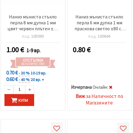
Наниз мъниста стъкло
Наниз мъниста стъкло
перла 8 мм дупка 1 мм
перла 6 мм дупка 1 мм
цвят червен плътен ±80
праскова светло ±80 см
см ±110 броя
±140 броя
Код:
105090
Код:
100644
1.00
€
0.80
€
1-9 вр.
ОТСТЪПКИ
ЗА КОЛИЧЕСТВО
0.70 €
- 30 %
10-19 вр.
0.60 €
- 40 %
20 вр. +
Изчерпана
Oнлайн:
Виж
за Наличност по
КУПИ
Магазините