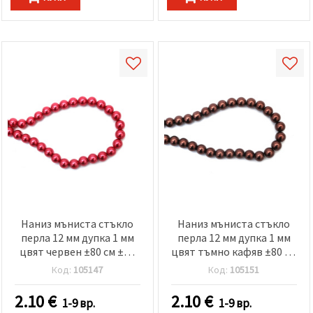
Наниз мъниста стъкло
Наниз мъниста стъкло
перла 12 мм дупка 1 мм
перла 12 мм дупка 1 мм
цвят червен ±80 см ±70
цвят тъмно кафяв ±80 см
броя
±76 броя
Код:
105147
Код:
105151
2.10
€
2.10
€
1-9 вр.
1-9 вр.