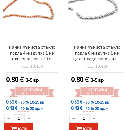
Наниз мъниста стъкло
Наниз мъниста стъкло
перла 4 мм дупка 1 мм
перла 6 мм дупка 1 мм
цвят оранжев ±80 см
цвят бледо сиво-лилав
±216 броя
±80см ±140 броя
Код:
105156
Код:
105167
0.80
€
0.80
€
1-9 вр.
1-9 вр.
ОТСТЪПКИ
ОТСТЪПКИ
ЗА КОЛИЧЕСТВО
ЗА КОЛИЧЕСТВО
0.56 €
0.56 €
- 30 %
10-19 вр.
- 30 %
10-19 вр.
0.48 €
0.48 €
- 40 %
20 вр. +
- 40 %
20 вр. +
КУПИ
КУПИ