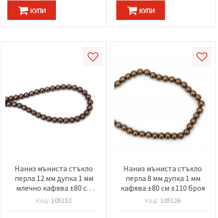
КУПИ
КУПИ
Наниз мъниста стъкло
Наниз мъниста стъкло
перла 12 мм дупка 1 мм
перла 8 мм дупка 1 мм
млечно кафява ±80 см
кафява ±80 см ±110 броя
±76 броя
Код:
105152
Код:
105126