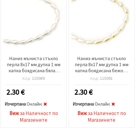
Наниз мъниста стъкло
Наниз мъниста стъкло
перла 8x17 мм дупка 1 мм
перла 8x17 мм дупка 1 мм
капка боядисана бяла ±
капка боядисана бежова
24 броя
± 24 броя
Код:
115089
Код:
115091
2.30
€
2.30
€
Изчерпана
Oнлайн:
Изчерпана
Oнлайн:
Виж
за Наличност по
Виж
за Наличност по
Магазините
Магазините