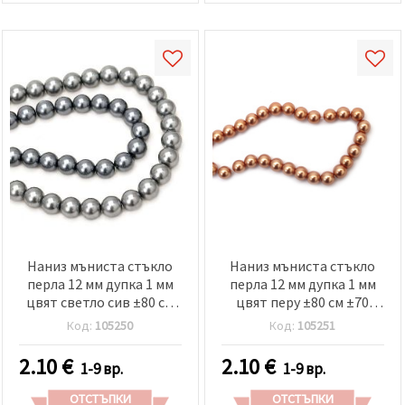
Наниз мъниста стъкло
Наниз мъниста стъкло
перла 12 мм дупка 1 мм
перла 12 мм дупка 1 мм
цвят светло сив ±80 см
цвят перу ±80 см ±70
±76 броя
броя
Код:
105250
Код:
105251
2.10
€
2.10
€
1-9 вр.
1-9 вр.
ОТСТЪПКИ
ОТСТЪПКИ