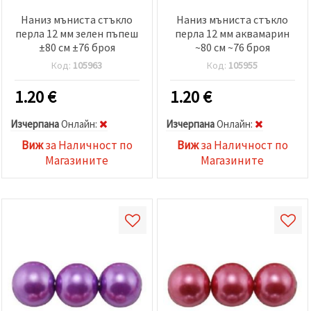
Наниз мъниста стъкло
Наниз мъниста стъкло
перла 12 мм зелен пъпеш
перла 12 мм аквамарин
±80 см ±76 броя
~80 см ~76 броя
Код:
105963
Код:
105955
1.20
€
1.20
€
Изчерпана
Oнлайн:
Изчерпана
Oнлайн:
Виж
за Наличност по
Виж
за Наличност по
Магазините
Магазините