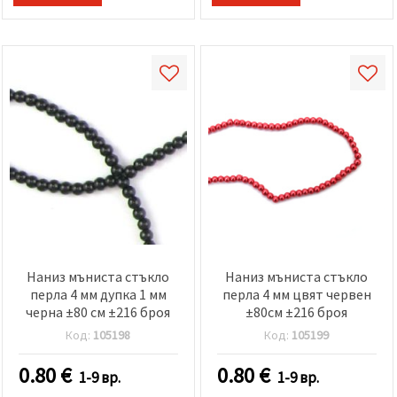
избереш
дадения
вид
"бисквитки"
и кликнеш
бутона
"Запази"
Приеми
всички
Настройки
на
бисквитките
Наниз мъниста стъкло
Наниз мъниста стъкло
перла 4 мм дупка 1 мм
перла 4 мм цвят червен
черна ±80 см ±216 броя
±80см ±216 броя
Код:
105198
Код:
105199
0.80
€
0.80
€
1-9 вр.
1-9 вр.