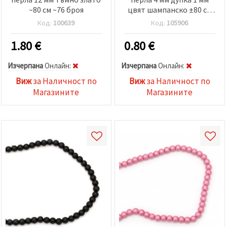
~80 см ~76 броя
цвят шампанско ±80 см
±210 броя
Код:
100639
Код:
105906
1.80
€
0.80
€
Изчерпана
Oнлайн:
Изчерпана
Oнлайн:
Виж
за Наличност по
Виж
за Наличност по
Магазините
Магазините