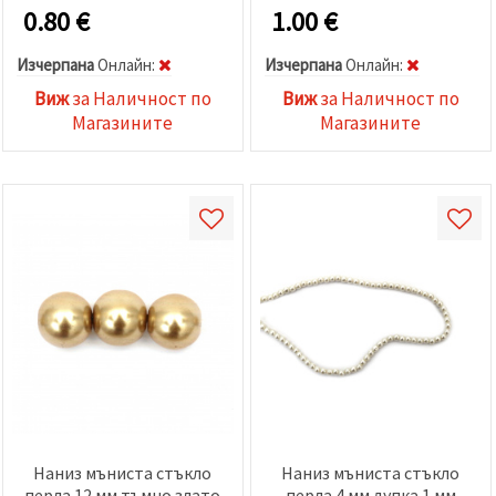
0.80
€
1.00
€
Изчерпана
Oнлайн:
Изчерпана
Oнлайн:
Виж
за Наличност по
Виж
за Наличност по
Магазините
Магазините
Наниз мъниста стъкло
Наниз мъниста стъкло
перла 12 мм тъмно злато
перла 4 мм дупка 1 мм