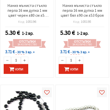
Наниз мъниста стъкло
Наниз мъниста стъкло
перла 16 мм дупка 1 мм
перла 16 мм дупка 1 мм
цвят черен ±80 см ±55
цвят бял ±90 см ±53 броя
броя
Код:
105196
Код:
105195
5.30
€
5.30
€
1-2 вр.
1-2 вр.
ОТСТЪПКИ
ОТСТЪПКИ
ЗА КОЛИЧЕСТВО
ЗА КОЛИЧЕСТВО
3.71 €
3.71 €
- 30 %
3 вр. +
- 30 %
3 вр. +
КУПИ
КУПИ