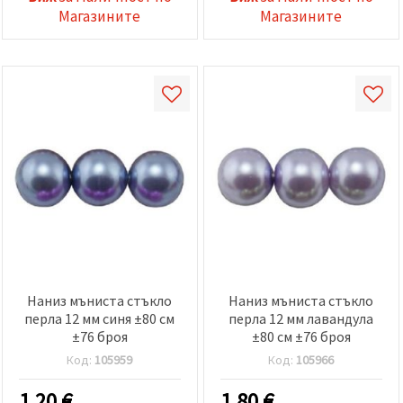
Магазините
Магазините
Наниз мъниста стъкло
Наниз мъниста стъкло
перла 12 мм синя ±80 см
перла 12 мм лавандула
±76 броя
±80 см ±76 броя
Код:
105959
Код:
105966
1.20
€
1.80
€