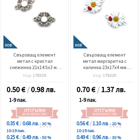
НОВ
НОВ
Свързващ елемент
Свързващ елемент
метал с кристал
метал маргаритка с
снежинка 21x14.5x3 мм
калинка 23x17x4 мм
дупка 1. 5 мм цвят
дупка 2 мм цвят бял -2
Код:
176339
Код:
176320
сребро -2 броя
броя
0.50
€
/
0.98 лв.
0.70
€
/
1.37 лв.
1-9 пак.
1-9 пак.
ОТСТЪПКИ
ОТСТЪПКИ
ЗА КОЛИЧЕСТВО
ЗА КОЛИЧЕСТВО
0.35 €
/
0.68 лв.
0.56 €
/
1.10 лв.
- 30 %
- 20 %
10-19 пак.
10-19 пак.
0.25 €
/
0.49 лв.
0.49 €
/
0.96 лв.
- 50 %
- 30 %