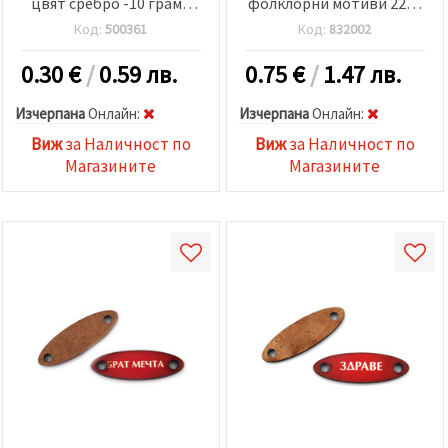
цвят сребро -10 грама
фолклорни мотиви 22x3
~107 броя
мм дупка 2 мм МИКС -5
Код:
500361
Код:
832002
броя
0.30
€
/
0.59 лв.
0.75
€
/
1.47 лв.
Изчерпана
Oнлайн:
Изчерпана
Oнлайн:
Виж
за Наличност по
Виж
за Наличност по
Магазините
Магазините