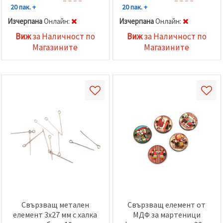
20 пак. +
20 пак. +
Изчерпана
Oнлайн:
Изчерпана
Oнлайн:
Виж
за Наличност по
Виж
за Наличност по
Магазините
Магазините
Свързващ метален
Свързващ елемент от
елемент 3x27 мм с халка
МДФ за мартеници