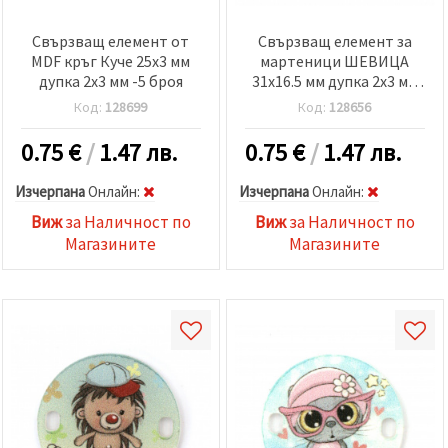
Свързващ елемент от
Свързващ елемент за
MDF кръг Куче 25x3 мм
мартеници ШЕВИЦА
дупка 2x3 мм -5 броя
31x16.5 мм дупка 2x3 мм
-5 броя
Код:
128699
Код:
128656
0.75
€
/
1.47 лв.
0.75
€
/
1.47 лв.
Изчерпана
Oнлайн:
Изчерпана
Oнлайн:
Виж
за Наличност по
Виж
за Наличност по
Магазините
Магазините