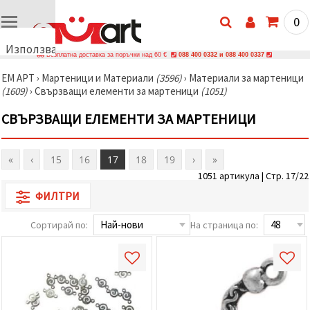
0
Използваме
Безплатна доставка за поръчки над 60 €
088 400 0332 и 088 400 0337
бисквитки
ЕМ АРТ
›
Мартеници и Материали
(3596)
›
Материали за мартеници
🍪
(1609)
›
Свързващи елементи за мартеници
(1051)
Използваме
бисквитки
СВЪРЗВАЩИ ЕЛЕМЕНТИ ЗА МАРТЕНИЦИ
и подобни
технологии,
за да
осигурим
«
‹
15
16
17
18
19
›
»
правилната
работа на
1051 артикула | Стр. 17/22
сайта, да
подобрим
ФИЛТРИ
твоето
изживяване
Сортирай по:
На страница по:
и, с твое
съгласие,
да
анализираме
трафика и
да
показваме
по-