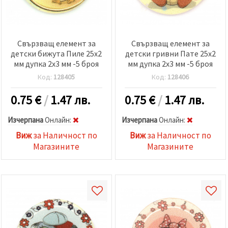
Свързващ елемент за
Свързващ елемент за
детски бижута Пиле 25x2
детски гривни Пате 25x2
мм дупка 2x3 мм -5 броя
мм дупка 2x3 мм -5 броя
Код:
128405
Код:
128406
0.75
€
/
1.47 лв.
0.75
€
/
1.47 лв.
Изчерпана
Oнлайн:
Изчерпана
Oнлайн:
Виж
за Наличност по
Виж
за Наличност по
Магазините
Магазините