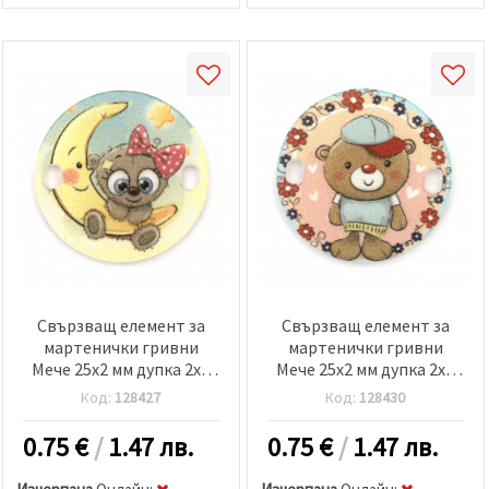
Свързващ елемент за
Свързващ елемент за
мартенички гривни
мартенички гривни
Мече 25x2 мм дупка 2x3
Мече 25x2 мм дупка 2x3
мм -5 броя
мм -5 броя
Код:
128427
Код:
128430
0.75
€
/
1.47 лв.
0.75
€
/
1.47 лв.