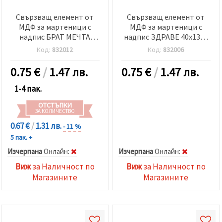
Свързващ елемент от
Свързващ елемент от
МДФ за мартеници с
МДФ за мартеници с
надпис БРАТ МЕЧТА
надпис ЗДРАВЕ 40x13x3
40x13x3 мм дупка 3 мм -5
мм дупка 3 мм -5 броя
Код:
832012
Код:
832006
броя
0.75
€
/
1.47 лв.
0.75
€
/
1.47 лв.
1-4 пак.
ОТСТЪПКИ
ЗА КОЛИЧЕСТВО
0.67 €
/
1.31 лв.
- 11 %
5 пак. +
Изчерпана
Oнлайн:
Изчерпана
Oнлайн:
Виж
за Наличност по
Виж
за Наличност по
Магазините
Магазините