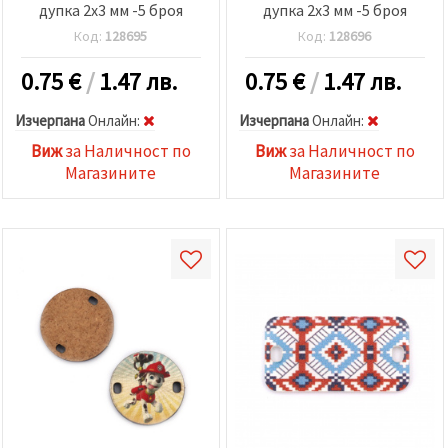
дупка 2x3 мм -5 броя
дупка 2x3 мм -5 броя
Код:
128695
Код:
128696
0.75
€
/
1.47 лв.
0.75
€
/
1.47 лв.
Изчерпана
Oнлайн:
Изчерпана
Oнлайн:
Виж
за Наличност по
Виж
за Наличност по
Магазините
Магазините