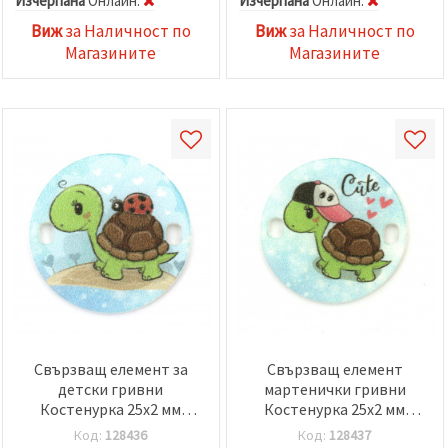
Изчерпана
Oнлайн:
Изчерпана
Oнлайн:
Виж
за Наличност по
Виж
за Наличност по
Магазините
Магазините
Свързващ елемент за
Свързващ елемент
детски гривни
мартенички гривни
Костенурка 25x2 мм
Костенурка 25x2 мм
дупка 2x3 мм -5 броя
дупка 2x3 мм -5 броя
Код:
128436
Код:
128437