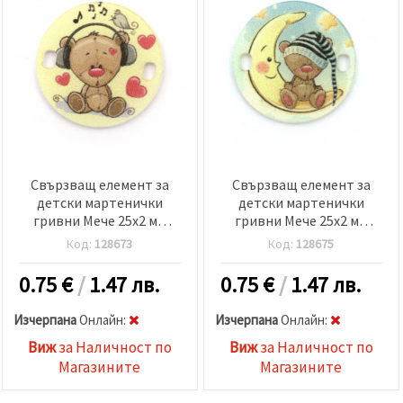
Свързващ елемент за
Свързващ елемент за
детски мартенички
детски мартенички
гривни Мече 25x2 мм
гривни Мече 25x2 мм
дупка 2x3 мм -5 броя
дупка 2x3 мм -5 броя
Код:
128673
Код:
128675
0.75
€
/
1.47 лв.
0.75
€
/
1.47 лв.
Изчерпана
Oнлайн:
Изчерпана
Oнлайн:
Виж
за Наличност по
Виж
за Наличност по
Магазините
Магазините