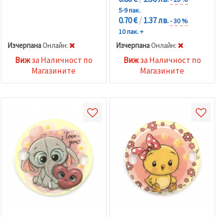
5-9 пак.
0.70 €
/
1.37 лв.
- 30 %
10 пак. +
Изчерпана
Oнлайн:
Изчерпана
Oнлайн:
Виж
за Наличност по
Виж
за Наличност по
Магазините
Магазините