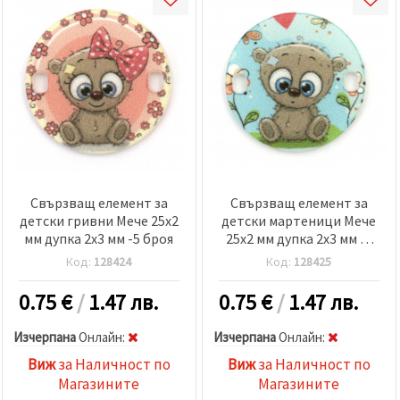
Свързващ елемент за
Свързващ елемент за
детски гривни Мече 25x2
детски мартеници Мече
мм дупка 2x3 мм -5 броя
25x2 мм дупка 2x3 мм -5
броя
Код:
128424
Код:
128425
0.75
€
/
1.47 лв.
0.75
€
/
1.47 лв.
Изчерпана
Oнлайн:
Изчерпана
Oнлайн:
Виж
за Наличност по
Виж
за Наличност по
Магазините
Магазините