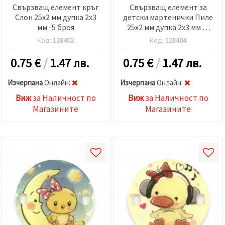
Свързващ елемент кръг
Свързващ елемент за
Слон 25x2 мм дупка 2x3
детски мартенички Пиле
мм -5 броя
25x2 мм дупка 2x3 мм -5
броя
Код:
128402
Код:
128404
0.75
€
/
1.47 лв.
0.75
€
/
1.47 лв.
Изчерпана
Oнлайн:
Изчерпана
Oнлайн:
Виж
за Наличност по
Виж
за Наличност по
Магазините
Магазините