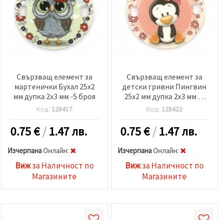
Свързващ елемент за
Свързващ елемент за
мартенички Бухал 25x2
детски гривни Пингвин
мм дупка 2x3 мм -5 броя
25x2 мм дупка 2x3 мм -5
броя
Код:
128417
Код:
128422
0.75
€
/
1.47 лв.
0.75
€
/
1.47 лв.
Изчерпана
Oнлайн:
Изчерпана
Oнлайн:
Виж
за Наличност по
Виж
за Наличност по
Магазините
Магазините