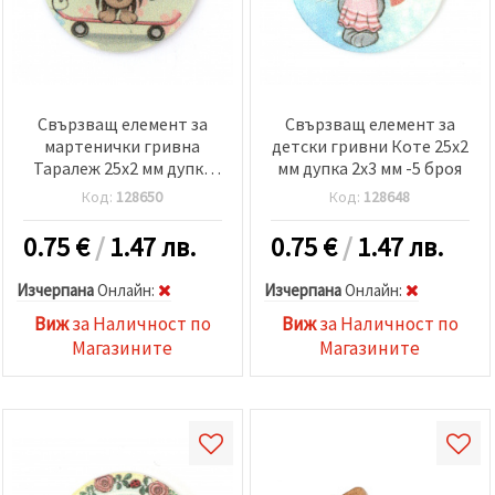
Свързващ елемент за
Свързващ елемент за
мартенички гривна
детски гривни Коте 25x2
Таралеж 25x2 мм дупка
мм дупка 2x3 мм -5 броя
2x3 мм -5 броя
Код:
128650
Код:
128648
0.75
€
/
1.47 лв.
0.75
€
/
1.47 лв.
Изчерпана
Oнлайн:
Изчерпана
Oнлайн:
Виж
за Наличност по
Виж
за Наличност по
Магазините
Магазините