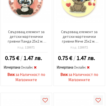
Свързващ елемент за
Свързващ елемент за
детски мартенички
детски мартенички
гривни Панда 25x2 мм
гривни Мече 25x2 мм
дупка 2x3 мм -5 броя
дупка 2x3 мм -5 броя
Код:
128671
Код:
128672
0.75
€
/
1.47 лв.
0.75
€
/
1.47 лв.
Изчерпана
Oнлайн:
Изчерпана
Oнлайн:
Виж
за Наличност по
Виж
за Наличност по
Магазините
Магазините