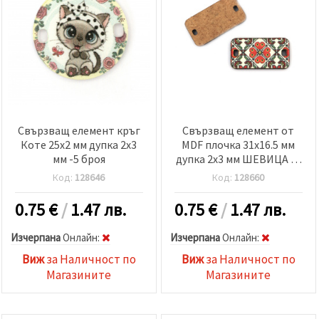
Свързващ елемент кръг
Свързващ елемент от
Коте 25x2 мм дупка 2x3
MDF плочка 31x16.5 мм
мм -5 броя
дупка 2x3 мм ШЕВИЦА -5
броя
Код:
128646
Код:
128660
0.75
€
/
1.47 лв.
0.75
€
/
1.47 лв.
Изчерпана
Oнлайн:
Изчерпана
Oнлайн:
Виж
за Наличност по
Виж
за Наличност по
Магазините
Магазините