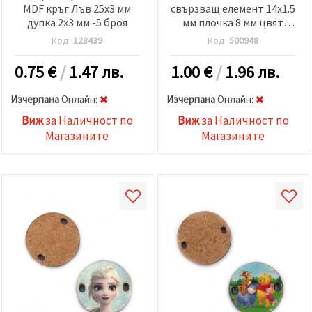
MDF кръг Лъв 25x3 мм
свързващ елемент 14x1.5
дупка 2x3 мм -5 броя
мм плочка 8 мм цвят
старо сребро -20 броя
Код:
128439
Код:
500948
0.75
€
/
1.47 лв.
1.00
€
/
1.96 лв.
Изчерпана
Oнлайн:
Изчерпана
Oнлайн:
Виж
за Наличност по
Виж
за Наличност по
Магазините
Магазините