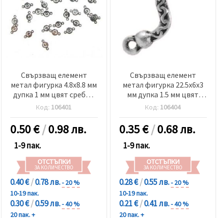
релевантно
съдържание
и реклами,
включително
с помощта
на наши
партньори
за анализ
и
Свързващ елемент
Свързващ елемент
маркетинг.
метал фигурка 4.8x8.8 мм
метал фигурка 22.5x6x3
Можеш да
дупка 1 мм цвят сребро
мм дупка 1.5 мм цвят
се
съгласиш
-50 броя
сребро -10 броя
Код:
106401
Код:
106404
да
използваме
всички
0.50
€
/
0.98 лв.
0.35
€
/
0.68 лв.
"бисквитки"
като
1-9 пак.
1-9 пак.
натиснеш
"Приеми
ОТСТЪПКИ
ОТСТЪПКИ
всички!"
ЗА КОЛИЧЕСТВО
ЗА КОЛИЧЕСТВО
или да
посочиш
0.40 €
/
0.78 лв.
0.28 €
/
0.55 лв.
- 20 %
- 20 %
предпочитанията
10-19 пак.
10-19 пак.
си в
0.30 €
/
0.59 лв.
0.21 €
/
0.41 лв.
"Настройки",
- 40 %
- 40 %
като
20 пак. +
20 пак. +