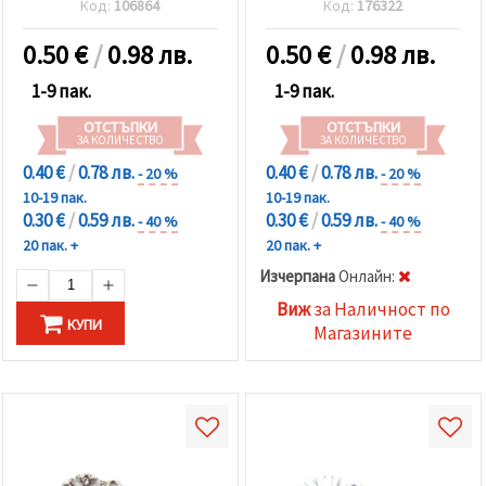
Код:
106864
Код:
176322
сребро -2 броя
0.50
€
/
0.98 лв.
0.50
€
/
0.98 лв.
1-9 пак.
1-9 пак.
ОТСТЪПКИ
ОТСТЪПКИ
ЗА КОЛИЧЕСТВО
ЗА КОЛИЧЕСТВО
0.40 €
/
0.78 лв.
0.40 €
/
0.78 лв.
- 20 %
- 20 %
10-19 пак.
10-19 пак.
0.30 €
/
0.59 лв.
0.30 €
/
0.59 лв.
- 40 %
- 40 %
20 пак. +
20 пак. +
Изчерпана
Oнлайн:
Виж
за Наличност по
КУПИ
Магазините