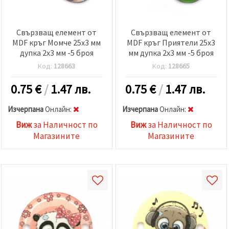
Свързващ елемент от
Свързващ елемент от
MDF кръг Момче 25x3 мм
MDF кръг Приятели 25x3
дупка 2x3 мм -5 броя
мм дупка 2x3 мм -5 броя
Код:
128663
Код:
128665
0.75
€
/
1.47 лв.
0.75
€
/
1.47 лв.
Изчерпана
Oнлайн:
Изчерпана
Oнлайн:
Виж
за Наличност по
Виж
за Наличност по
Магазините
Магазините