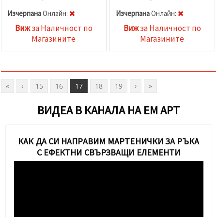
Изчерпана
Oнлайн:
Изчерпана
Oнлайн:
Виж
за Наличност по
Виж
за Наличност по
Магазините
Магазините
«
‹
15
16
17
18
19
›
»
ВИДЕА В КАНАЛА НА ЕМ АРТ
КАК ДА СИ НАПРАВИМ МАРТЕНИЧКИ ЗА РЪКА
С ЕФЕКТНИ СВЪРЗВАЩИ ЕЛЕМЕНТИ