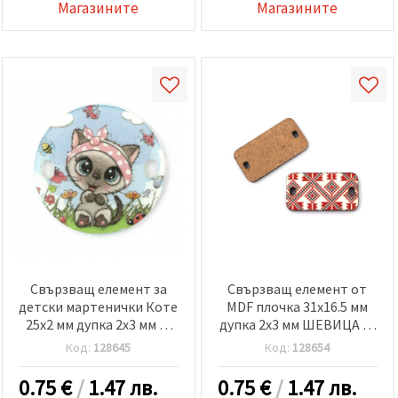
Магазините
Магазините
Свързващ елемент за
Свързващ елемент от
детски мартенички Коте
MDF плочка 31x16.5 мм
25x2 мм дупка 2x3 мм -5
дупка 2x3 мм ШЕВИЦА -5
броя
броя
Код:
128645
Код:
128654
0.75
€
/
1.47 лв.
0.75
€
/
1.47 лв.