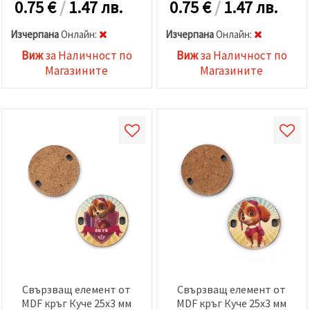
0.75
€
/
1.47 лв.
0.75
€
/
1.47 лв.
Изчерпана
Oнлайн:
Изчерпана
Oнлайн:
Виж
за Наличност по
Виж
за Наличност по
Магазините
Магазините
Свързващ елемент от
Свързващ елемент от
MDF кръг Куче 25x3 мм
MDF кръг Куче 25x3 мм