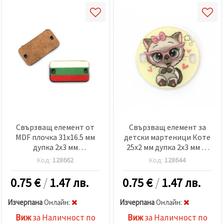
Свързващ елемент от
Свързващ елемент за
MDF плочка 31x16.5 мм
детски мартеници Коте
дупка 2x3 мм
25x2 мм дупка 2x3 мм -5
ТРИБАГРЕНИК -5 броя
броя
Код:
128662
Код:
128644
0.75
€
/
1.47 лв.
0.75
€
/
1.47 лв.
Изчерпана
Oнлайн:
Изчерпана
Oнлайн:
Виж
за Наличност по
Виж
за Наличност по