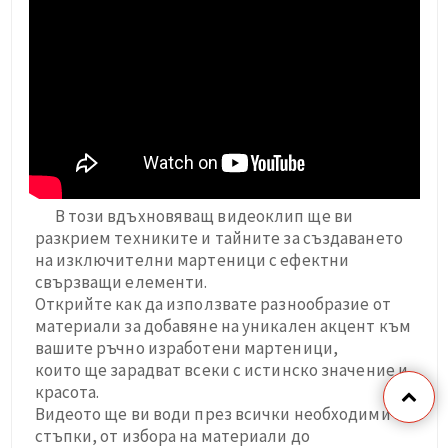
В този вдъхновяващ видеоклип ще ви
разкрием техниките и тайните за създаването
на изключителни мартеници с ефектни
свързващи елементи.
Открийте как да използвате разнообразие от
материали за добавяне на уникален акцент към
вашите ръчно изработени мартеници,
които ще зарадват всеки с истинско значение и
красота.
Видеото ще ви води през всички необходими
стъпки, от избора на материали до