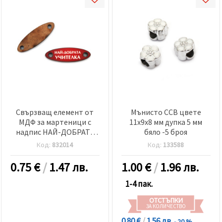
Свързващ елемент от
Мънисто CCB цвете
МДФ за мартеници с
11x9x8 мм дупка 5 мм
надпис НАЙ-ДОБРАТА
бяло -5 броя
УЧИТЕЛКА 40x13x3 мм
Код:
832014
Код:
133588
дупка 3 мм -5 броя
0.75
€
/
1.47 лв.
1.00
€
/
1.96 лв.
1-4 пак.
ОТСТЪПКИ
ЗА КОЛИЧЕСТВО
0.80 €
/
1.56 лв.
- 20 %