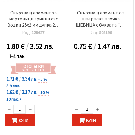
Свързващ елемент за
Свързващ елемент от
мартеници гривни със
шперплат плочка
Зодии 25x2 мм дупка 2x3
ШЕВИЦА с буквата "Ю"
мм -12 броя
30x2 мм дупка 2.5 мм -5
Код:
128627
Код:
803196
броя
1.80
€
/
3.52 лв.
0.75
€
/
1.47 лв.
1-4 пак.
ОТСТЪПКИ
ЗА КОЛИЧЕСТВО
1.71 €
/
3.34 лв.
- 5 %
5-9 пак.
1.62 €
/
3.17 лв.
- 10 %
10 пак. +
КУПИ
КУПИ