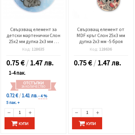
Свързващ елемент за
Свързващ елемент от
детски мартенички Слон
MDF кръг Слон 25x3 мм
25x2 мм дупка 2x3 мм -5
дупка 2x3 мм -5 броя
броя
Код:
128635
Код:
128636
0.75
€
/
1.47 лв.
0.75
€
/
1.47 лв.
1-4 пак.
ОТСТЪПКИ
ЗА КОЛИЧЕСТВО
0.72 €
/
1.41 лв.
- 4 %
5 пак. +
КУПИ
КУПИ