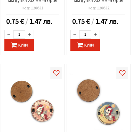
мм дупка 2x3 мм -5 броя
мм дупка 2x3 мм -5 броя
Код:
128631
Код:
128632
0.75
€
/
1.47 лв.
0.75
€
/
1.47 лв.
КУПИ
КУПИ