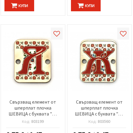
КУПИ
КУПИ
Свързващ елемент от
Свързващ елемент от
шперплат плочка
шперплат плочка
ШЕВИЦА с буквата "Я"
ШЕВИЦА с буквата "Ж"
20x25x2 мм дупка 2.5 мм
20x25x2 мм дупка 2.5 мм
Код:
803199
Код:
803560
-5 броя
-5 броя