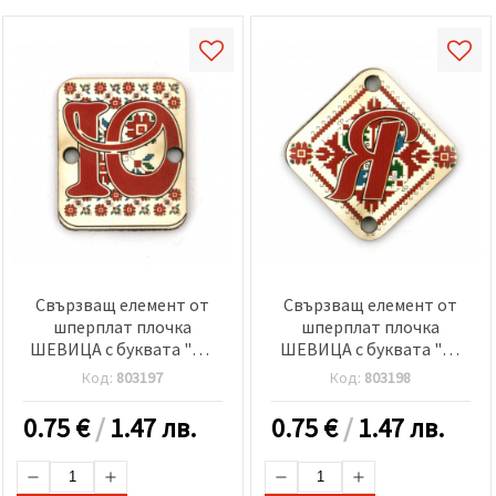
Свързващ елемент от
Свързващ елемент от
шперплат плочка
шперплат плочка
ШЕВИЦА с буквата "Ю"
ШЕВИЦА с буквата "Я"
20x25x2 мм дупка 2.5 мм
30x2 мм дупка 2.5 мм -5
Код:
803197
Код:
803198
-5 броя
броя
0.75
€
/
1.47 лв.
0.75
€
/
1.47 лв.