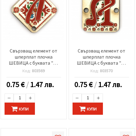
Свързващ елемент от
Свързващ елемент от
шперплат плочка
шперплат плочка
ШЕВИЦА с буквата "Л"
ШЕВИЦА с буквата "Л"
30x2 мм дупка 2.5 мм -5
20x25x2 мм дупка 2.5 мм
Код:
803569
Код:
803570
броя
-5 броя
0.75
€
/
1.47 лв.
0.75
€
/
1.47 лв.
КУПИ
КУПИ