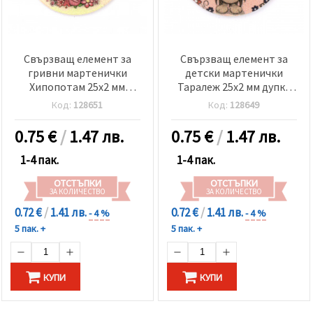
Свързващ елемент за
Свързващ елемент за
гривни мартенички
детски мартенички
Хипопотам 25x2 мм
Таралеж 25x2 мм дупка
дупка 2x3 мм -5 броя
2x3 мм -5 броя
Код:
128651
Код:
128649
0.75
€
/
1.47 лв.
0.75
€
/
1.47 лв.
1-4 пак.
1-4 пак.
ОТСТЪПКИ
ОТСТЪПКИ
ЗА КОЛИЧЕСТВО
ЗА КОЛИЧЕСТВО
0.72 €
/
1.41 лв.
0.72 €
/
1.41 лв.
- 4 %
- 4 %
5 пак. +
5 пак. +
КУПИ
КУПИ