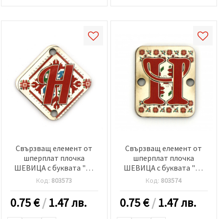
Свързващ елемент от
Свързващ елемент от
шперплат плочка
шперплат плочка
ШЕВИЦА с буквата "Н"
ШЕВИЦА с буквата "Н"
30x2 мм дупка 2.5 мм -5
20x25x2 мм дупка 2.5 мм
Код:
803573
Код:
803574
броя
-5 броя
0.75
€
/
1.47 лв.
0.75
€
/
1.47 лв.