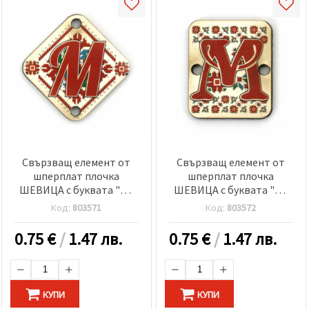
Свързващ елемент от
Свързващ елемент от
шперплат плочка
шперплат плочка
ШЕВИЦА с буквата "М"
ШЕВИЦА с буквата "М"
30x2 мм дупка 2.5 мм -5
20x25x2 мм дупка 2.5 мм
Код:
803571
Код:
803572
броя
-5 броя
0.75
€
/
1.47 лв.
0.75
€
/
1.47 лв.
КУПИ
КУПИ