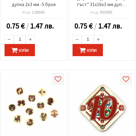
дупка 2x3 мм -5 броя
тъст" 31x16x3 мм дупка
3x2 мм -5 броя
Код:
128642
Код:
803961
0.75
€
/
1.47 лв.
0.75
€
/
1.47 лв.
КУПИ
КУПИ