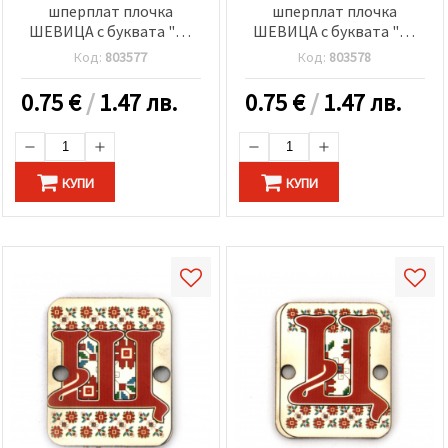
шперплат плочка
шперплат плочка
ШЕВИЦА с буквата "П"
ШЕВИЦА с буквата "П"
30x2 мм дупка 2.5 мм -5
20x25x2 мм дупка 2.5 мм
Код:
803577
Код:
803578
броя
-5 броя
0.75
€
/
1.47 лв.
0.75
€
/
1.47 лв.
КУПИ
КУПИ