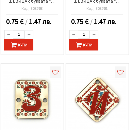
ШЕВИЦА с буквата "К"
ШЕВИЦА с буквата "З"
20x25x2 мм дупка 2.5 мм
30x2 мм дупка 2.5 мм -5
Код:
803568
Код:
803561
-5 броя
броя
0.75
€
/
1.47 лв.
0.75
€
/
1.47 лв.
КУПИ
КУПИ