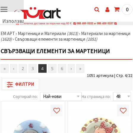
0
Използваме
Безплатна доставка за поръчки над 60 €
088 400 0332 и 088 400 0337
бисквитки
ЕМ АРТ
›
Мартеници и Материали
(3613)
›
Материали за мартеници
🍪
(1620)
›
Свързващи елементи за мартеници
(1051)
Използваме
бисквитки
СВЪРЗВАЩИ ЕЛЕМЕНТИ ЗА МАРТЕНИЦИ
и подобни
технологии,
за да
осигурим
«
‹
2
3
4
5
6
›
»
правилната
работа на
1051 артикула | Стр. 4/22
сайта, да
подобрим
ФИЛТРИ
твоето
изживяване
Сортирай по:
На страница по:
и, с твое
съгласие,
да
анализираме
трафика и
да
показваме
по-