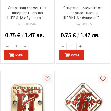
Свързващ елемент от
Свързващ елемент от
шперплат плочка
шперплат плочка
ШЕВИЦА с буквата "З"
ШЕВИЦА с буквата "Й"
20x25x2 мм дупка 2.5 мм
30x2 мм дупка 2.5 мм -5
Код:
803562
Код:
803565
-5 броя
броя
0.75
€
/
1.47 лв.
0.75
€
/
1.47 лв.
КУПИ
КУПИ