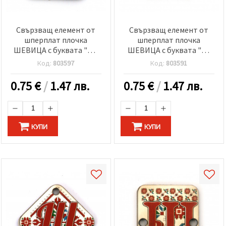
Свързващ елемент от
Свързващ елемент от
шперплат плочка
шперплат плочка
ШЕВИЦА с буквата "Щ"
ШЕВИЦА с буквата "Ц"
20x25x2 мм дупка 2.5 мм
20x25x2 мм дупка 2.5 мм
Код:
803597
Код:
803591
-5 броя
-5 броя
0.75
€
/
1.47 лв.
0.75
€
/
1.47 лв.
КУПИ
КУПИ