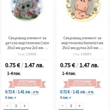
релевантно
съдържание
и реклами,
включително
с помощта
на наши
партньори
за анализ
и
Свързващ елемент за
Свързващ елемент за
маркетинг.
детски мартенички Слон
мартенички Хипопотам
Можеш да
25x2 мм дупка 2x3 мм -5
25x2 мм дупка 2x3 мм -5
се
съгласиш
броя
броя
Код:
128643
Код:
128653
да
използваме
всички
0.75
€
/
1.47 лв.
0.75
€
/
1.47 лв.
"бисквитки"
като
1-4 пак.
1-4 пак.
натиснеш
"Приеми
ОТСТЪПКИ
ОТСТЪПКИ
всички!"
ЗА КОЛИЧЕСТВО
ЗА КОЛИЧЕСТВО
или да
посочиш
0.72 €
/
1.41 лв.
0.72 €
/
1.41 лв.
- 4 %
- 4 %
предпочитанията
5 пак. +
5 пак. +
си в
"Настройки",
като