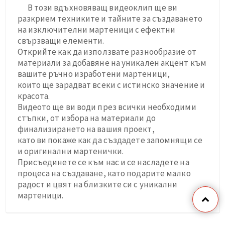
В този вдъхновяващ видеоклип ще ви
разкрием техниките и тайните за създаването
на изключителни мартеници с ефектни
свързващи елементи.
Открийте как да използвате разнообразие от
материали за добавяне на уникален акцент към
вашите ръчно изработени мартеници,
които ще зарадват всеки с истинско значение и
красота.
Видеото ще ви води през всички необходими
стъпки, от избора на материали до
финализирането на вашия проект,
като ви покаже как да създадете запомнящи се
и оригинални мартенички.
Присъединете се към нас и се насладете на
процеса на създаване, като подарите малко
радост и цвят на близките си с уникални
мартеници.