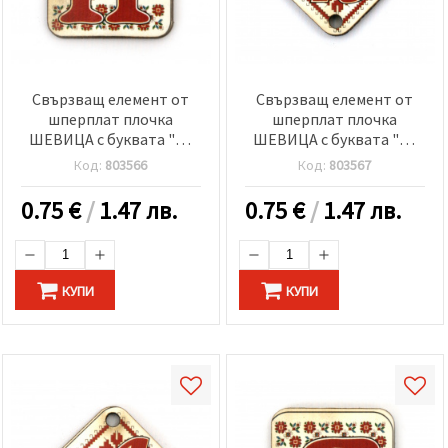
Свързващ елемент от
Свързващ елемент от
шперплат плочка
шперплат плочка
ШЕВИЦА с буквата "Й"
ШЕВИЦА с буквата "К"
20x25x2 мм дупка 2.5 мм
30x2 мм дупка 2.5 мм -5
Код:
803566
Код:
803567
-5 броя
броя
0.75
€
/
1.47 лв.
0.75
€
/
1.47 лв.
КУПИ
КУПИ