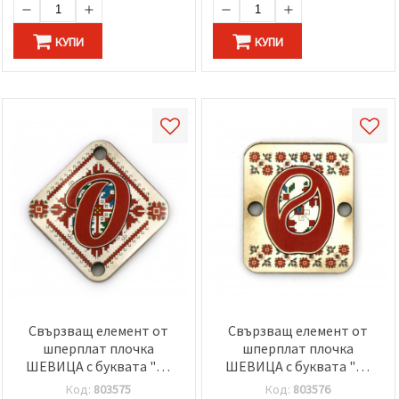
КУПИ
КУПИ
Свързващ елемент от
Свързващ елемент от
шперплат плочка
шперплат плочка
ШЕВИЦА с буквата "О"
ШЕВИЦА с буквата "О"
30x2 мм дупка 2.5 мм -5
20x25x2 мм дупка 2.5 мм
Код:
803575
Код:
803576