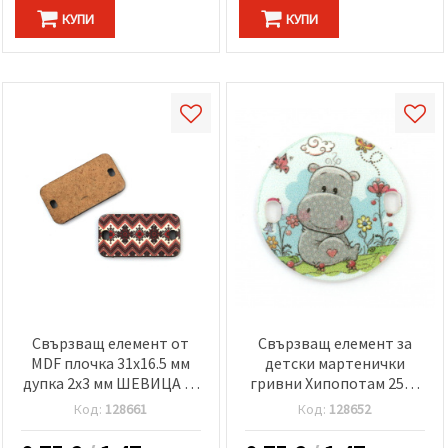
избереш
дадения
КУПИ
КУПИ
вид
"бисквитки"
и кликнеш
бутона
"Запази"
Приеми
всички
Настройки
на
бисквитките
Свързващ елемент от
Свързващ елемент за
MDF плочка 31x16.5 мм
детски мартенички
дупка 2x3 мм ШЕВИЦА -5
гривни Хипопотам 25x2
броя
мм дупка 2x3 мм -5 броя
Код:
128661
Код:
128652