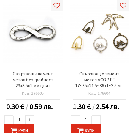
Свързващ елемент
Свързващ елемент
метал безкрайност
метал АСОРТЕ
23x8.5x1 мм цвят
17~35x21.5~36x1~3.5 мм
антично сребро -10 броя
дупка 1~2 мм цвят микс
Код:
176605
Код:
176604
-20 грама
0.30
€
/
0.59 лв.
1.30
€
/
2.54 лв.
КУПИ
КУПИ