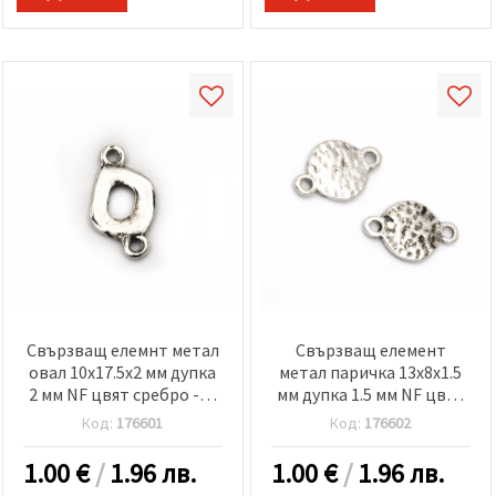
Свързващ елемнт метал
Свързващ елемент
овал 10x17.5x2 мм дупка
метал паричка 13x8x1.5
2 мм NF цвят сребро -10
мм дупка 1.5 мм NF цвят
броя
сребро -10 броя
Код:
176601
Код:
176602
1.00
€
/
1.96 лв.
1.00
€
/
1.96 лв.