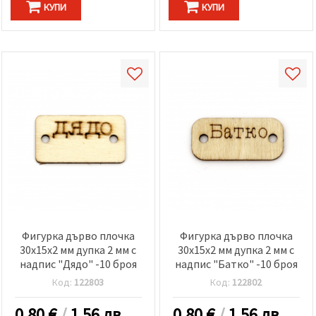
КУПИ
КУПИ
Фигурка дърво плочка
Фигурка дърво плочка
30x15x2 мм дупка 2 мм с
30x15x2 мм дупка 2 мм с
надпис "Дядо" -10 броя
надпис "Батко" -10 броя
Код:
122803
Код:
122802
0.80
€
/
1.56 лв.
0.80
€
/
1.56 лв.