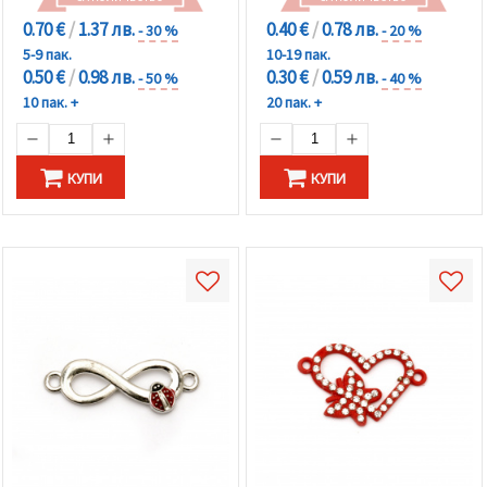
0.70 €
/
1.37 лв.
0.40 €
/
0.78 лв.
- 30 %
- 20 %
5-9 пак.
10-19 пак.
0.50 €
/
0.98 лв.
0.30 €
/
0.59 лв.
- 50 %
- 40 %
10 пак. +
20 пак. +
КУПИ
КУПИ