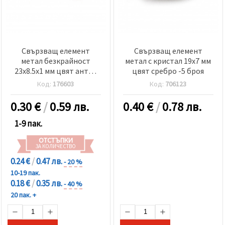
Свързващ елемент
Свързващ елемент
метал безкрайност
метал с кристал 19x7 мм
23x8.5x1 мм цвят антик
цвят сребро -5 броя
бронз -10 броя
Код:
176603
Код:
706123
0.30
€
/
0.59 лв.
0.40
€
/
0.78 лв.
1-9 пак.
ОТСТЪПКИ
ЗА КОЛИЧЕСТВО
0.24 €
/
0.47 лв.
- 20 %
10-19 пак.
0.18 €
/
0.35 лв.
- 40 %
20 пак. +