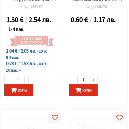
сребро -5 броя
цвят сребро -2 броя
Код:
136278
Код:
136270
1.30
€
/
2.54 лв.
0.60
€
/
1.17 лв.
1-4 пак.
ОТСТЪПКИ
ЗА КОЛИЧЕСТВО
1.04 €
/
2.03 лв.
- 20 %
5-9 пак.
0.78 €
/
1.53 лв.
- 40 %
10 пак. +
КУПИ
КУПИ