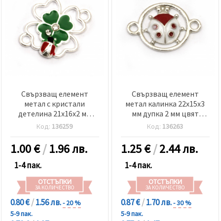
Свързващ елемент
Свързващ елемент
метал с кристали
метал калинка 22x15x3
детелина 21x16x2 мм
мм дупка 2 мм цвят
дупка 2 мм цвят сребро
сребро - 5 броя
Код:
136259
Код:
136263
-5 броя
1.00
€
/
1.96 лв.
1.25
€
/
2.44 лв.
1-4 пак.
1-4 пак.
ОТСТЪПКИ
ОТСТЪПКИ
ЗА КОЛИЧЕСТВО
ЗА КОЛИЧЕСТВО
0.80 €
/
1.56 лв.
0.87 €
/
1.70 лв.
- 20 %
- 30 %
5-9 пак.
5-9 пак.