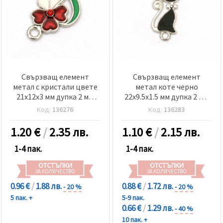
релевантно
съдържание
и реклами,
включително
с помощта
на наши
партньори
за анализ
и
Свързващ елемент
Свързващ елемент
маркетинг.
метал с кристали цвете
метал коте черно
Можеш да
21x12x3 мм дупка 2 мм
22x9.5x1.5 мм дупка 2 мм
се
съгласиш
цвят сребро -5 броя
цвят сребро -5 броя
Код:
136276
Код:
136283
да
използваме
всички
1.20
€
/
2.35 лв.
1.10
€
/
2.15 лв.
"бисквитки"
като
1-4 пак.
1-4 пак.
натиснеш
"Приеми
ОТСТЪПКИ
ОТСТЪПКИ
всички!"
ЗА КОЛИЧЕСТВО
ЗА КОЛИЧЕСТВО
или да
посочиш
0.96 €
/
1.88 лв.
0.88 €
/
1.72 лв.
- 20 %
- 20 %
предпочитанията
5 пак. +
5-9 пак.
си в
0.66 €
/
1.29 лв.
"Настройки",
- 40 %
като
10 пак. +