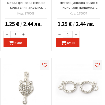
метал цинкова сплав с
метал цинкова сплав с
кристали панделка
кристали панделка
12x9.5x2 мм дупка 2 мм
12x9.5x2 мм дупка 2 мм
Код:
176008
Код:
176007
цвят злато -5 броя
цвят сребро -5 броя
1.25
€
/
2.44 лв.
1.25
€
/
2.44 лв.
КУПИ
КУПИ