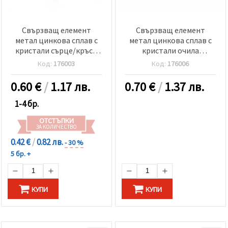
Свързващ елемент
Свързващ елемент
метал цинкова сплав с
метал цинкова сплав с
кристали сърце/кръст
кристали очила
37x17x5 мм дупка 2 мм
37.5x11.5x3.5 мм дупка 2
Код:
176003
Код:
176006
цвят сребро
мм цвят сребро
0.60
€
/
1.17 лв.
0.70
€
/
1.37 лв.
1-4 бр.
ОТСТЪПКИ
ЗА КОЛИЧЕСТВО
0.42 €
/
0.82 лв.
- 30 %
5 бр. +
КУПИ
КУПИ