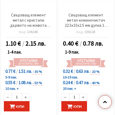
Свързващ елемент
Свързващ елемент
метал с кристали
метал коминочистач
дървото на живота
22.5x15x2.5 мм дупка 1.5
23x17x2 мм дупка 1.5 мм
мм цвят сребро -2 броя
Код:
136248
Код:
156128
сребро -2 броя
1.10
€
/
2.15 лв.
0.40
€
/
0.78 лв.
1-4 пак.
1-9 пак.
ОТСТЪПКИ
ОТСТЪПКИ
ЗА КОЛИЧЕСТВО
ЗА КОЛИЧЕСТВО
0.77 €
/
1.51 лв.
0.32 €
/
0.63 лв.
- 30 %
- 20 %
5-9 пак.
10-19 пак.
0.55 €
/
1.08 лв.
0.24 €
/
0.47 лв.
- 50 %
- 40 %
10 пак. +
20 пак. +
КУПИ
КУПИ