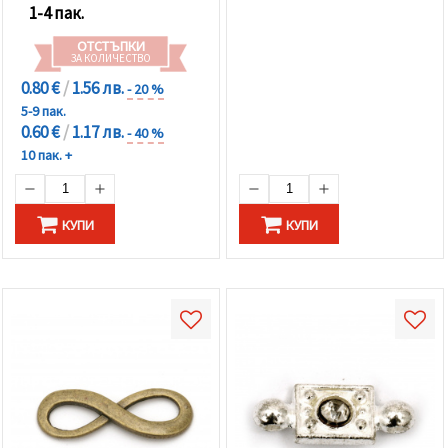
1-4 пак.
ОТСТЪПКИ
ЗА КОЛИЧЕСТВО
0.80 €
/
1.56 лв.
- 20 %
5-9 пак.
0.60 €
/
1.17 лв.
- 40 %
10 пак. +
КУПИ
КУПИ