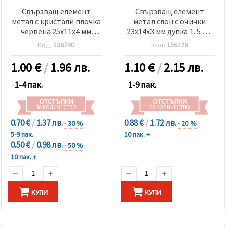
Свързващ елемент
Свързващ елемент
метал с кристали плочка
метал слон с очички
червена 25x11x4 мм
23x14x3 мм дупка 1. 5 мм
дупка 1.5 мм цвят сребро
цвят сребро -2 броя
Код:
136740
Код:
156126
-2 броя
1.00
€
/
1.96 лв.
1.10
€
/
2.15 лв.
1-4 пак.
1-9 пак.
ОТСТЪПКИ
ОТСТЪПКИ
ЗА КОЛИЧЕСТВО
ЗА КОЛИЧЕСТВО
0.70 €
/
1.37 лв.
0.88 €
/
1.72 лв.
- 30 %
- 20 %
5-9 пак.
10 пак. +
0.50 €
/
0.98 лв.
- 50 %
10 пак. +
КУПИ
КУПИ