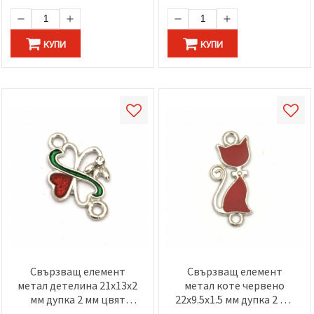
избереш
дадения
вид
"бисквитки"
КУПИ
КУПИ
и кликнеш
бутона
"Запази"
Приеми
всички
Настройки
на
бисквитките
Свързващ елемент
Свързващ елемент
метал детелина 21x13x2
метал коте червено
мм дупка 2 мм цвят
22x9.5x1.5 мм дупка 2 мм
сребро -5 броя
цвят сребро -5 броя