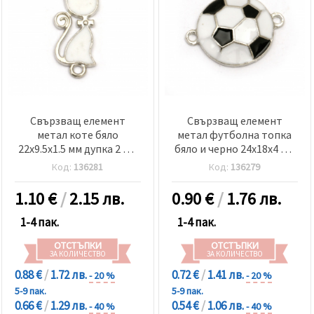
Свързващ елемент
Свързващ елемент
метал коте бяло
метал футболна топка
22x9.5x1.5 мм дупка 2 мм
бяло и черно 24x18x4 мм
цвят сребро -5 броя
дупка 2 мм цвят сребро
Код:
136281
Код:
136279
-2 броя
1.10
€
/
2.15 лв.
0.90
€
/
1.76 лв.
1-4 пак.
1-4 пак.
ОТСТЪПКИ
ОТСТЪПКИ
ЗА КОЛИЧЕСТВО
ЗА КОЛИЧЕСТВО
0.88 €
/
1.72 лв.
0.72 €
/
1.41 лв.
- 20 %
- 20 %
5-9 пак.
5-9 пак.
0.66 €
/
1.29 лв.
0.54 €
/
1.06 лв.
- 40 %
- 40 %