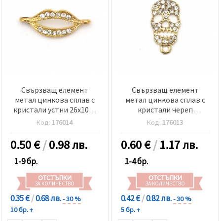
Свързващ елемент
Свързващ елемент
метал цинкова сплав с
метал цинкова сплав с
кристали устни 26x10x2
кристали череп
мм дупка 1.5 мм цвят
29x14x2.5 мм дупка 1.5 мм
Код:
176014
Код:
176013
злато
цвят злато
0.50
€
/
0.98 лв.
0.60
€
/
1.17 лв.
1-9 бр.
1-4 бр.
ОТСТЪПКИ
ОТСТЪПКИ
ЗА КОЛИЧЕСТВО
ЗА КОЛИЧЕСТВО
0.35 €
/
0.68 лв.
0.42 €
/
0.82 лв.
- 30 %
- 30 %
10 бр. +
5 бр. +