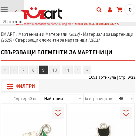
0
Използваме
Безплатна доставка за поръчки над 60 €
088 400 0332 и 088 400 0337
бисквитки
ЕМ АРТ
›
Мартеници и Материали
(3613)
›
Материали за мартеници
🍪
(1620)
›
Свързващи елементи за мартеници
(1051)
Използваме
бисквитки
СВЪРЗВАЩИ ЕЛЕМЕНТИ ЗА МАРТЕНИЦИ
и подобни
технологии,
за да
осигурим
«
‹
7
8
9
10
11
›
»
правилната
работа на
1051 артикула | Стр. 9/22
сайта, да
подобрим
ФИЛТРИ
твоето
изживяване
Сортирай по:
На страница по:
и, с твое
съгласие,
да
анализираме
трафика и
да
показваме
по-