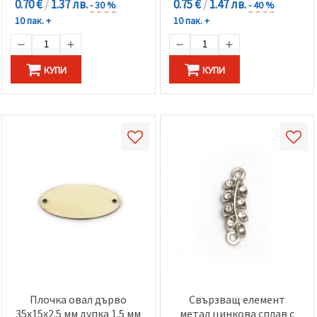
0.70 €
/
1.37 лв.
0.75 €
/
1.47 лв.
- 30 %
- 40 %
10 пак. +
10 пак. +
КУПИ
КУПИ
Плочка овал дърво
Свързващ елемент
35x15x2.5 мм дупка 1.5 мм
метал цинкова сплав с