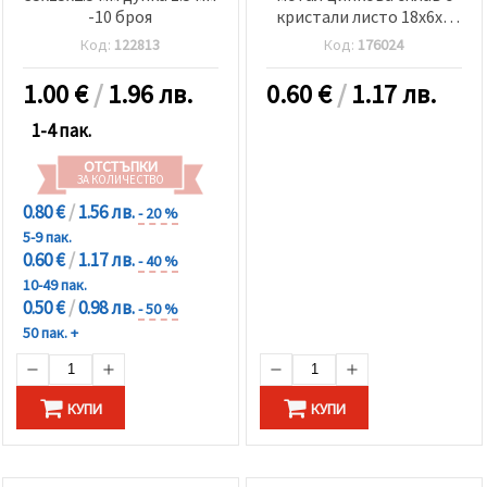
-10 броя
кристали листо 18x6x2
мм дупка 1 мм цвят
Код:
122813
Код:
176024
сребро -2 броя
1.00
€
/
1.96 лв.
0.60
€
/
1.17 лв.
1-4 пак.
ОТСТЪПКИ
ЗА КОЛИЧЕСТВО
0.80 €
/
1.56 лв.
- 20 %
5-9 пак.
0.60 €
/
1.17 лв.
- 40 %
10-49 пак.
0.50 €
/
0.98 лв.
- 50 %
50 пак. +
КУПИ
КУПИ