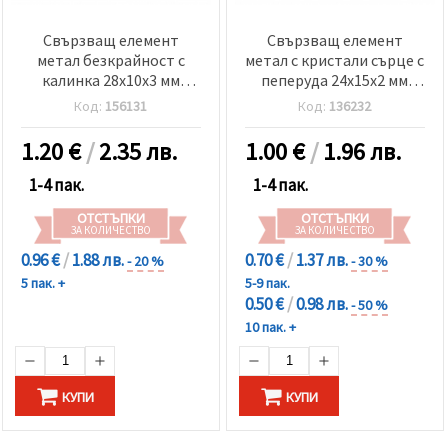
Свързващ елемент
Свързващ елемент
метал безкрайност с
метал с кристали сърце с
калинка 28x10x3 мм
пеперуда 24x15x2 мм
дупка 1.5 мм цвят сребро
дупка 1.5 мм червен-2
Код:
156131
Код:
136232
-5 броя
броя
1.20
€
/
2.35 лв.
1.00
€
/
1.96 лв.
1-4 пак.
1-4 пак.
ОТСТЪПКИ
ОТСТЪПКИ
ЗА КОЛИЧЕСТВО
ЗА КОЛИЧЕСТВО
0.96 €
/
1.88 лв.
0.70 €
/
1.37 лв.
- 20 %
- 30 %
5 пак. +
5-9 пак.
0.50 €
/
0.98 лв.
- 50 %
10 пак. +
КУПИ
КУПИ