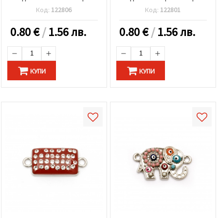
Код:
122806
Код:
122801
0.80
€
/
1.56 лв.
0.80
€
/
1.56 лв.
КУПИ
КУПИ