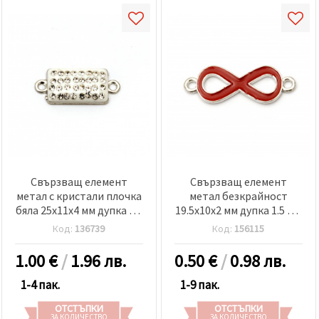
Свързващ елемент
Свързващ елемент
метал с кристали плочка
метал безкрайност
бяла 25x11x4 мм дупка 1.5
19.5x10x2 мм дупка 1.5 мм
мм цвят сребро -2 броя
червен -2 броя
Код:
136739
Код:
156115
1.00
€
/
1.96 лв.
0.50
€
/
0.98 лв.
1-4 пак.
1-9 пак.
ОТСТЪПКИ
ОТСТЪПКИ
ЗА КОЛИЧЕСТВО
ЗА КОЛИЧЕСТВО