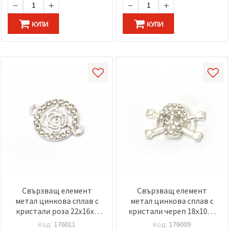
КУПИ
КУПИ
Свързващ елемент
Свързващ елемент
метал цинкова сплав с
метал цинкова сплав с
кристали роза 22x16x2
кристали череп 18x10x4
мм дупка 2 мм цвят
мм дупка 2 мм цвят
Код:
176011
Код:
176009