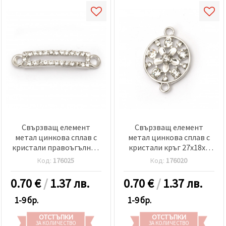
Свързващ елемент
Свързващ елемент
метал цинкова сплав с
метал цинкова сплав с
кристали правоъгълник
кристали кръг 27x18x4
37x7x3 мм дупка 3 мм
мм дупка 2 мм цвят
Код:
176025
Код:
176020
цвят сребро
сребро
0.70
€
/
1.37 лв.
0.70
€
/
1.37 лв.
1-9 бр.
1-9 бр.
ОТСТЪПКИ
ОТСТЪПКИ
ЗА КОЛИЧЕСТВО
ЗА КОЛИЧЕСТВО