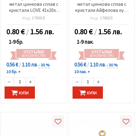
метал цинкова сплав с
метал цинкова сплав с
кристали LOVE 41x20x3
кристали Айфелова кула
мм дупка 3 мм цвят
30x12x3 мм дупка 2 мм
Код:
176019
Код:
176015
сребро
цвят злато -2 броя
0.80
€
/
1.56 лв.
0.80
€
/
1.56 лв.
1-9 бр.
1-9 пак.
ОТСТЪПКИ
ОТСТЪПКИ
ЗА КОЛИЧЕСТВО
ЗА КОЛИЧЕСТВО
0.56 €
/
1.10 лв.
0.56 €
/
1.10 лв.
- 30 %
- 30 %
10 бр. +
10 пак. +
КУПИ
КУПИ