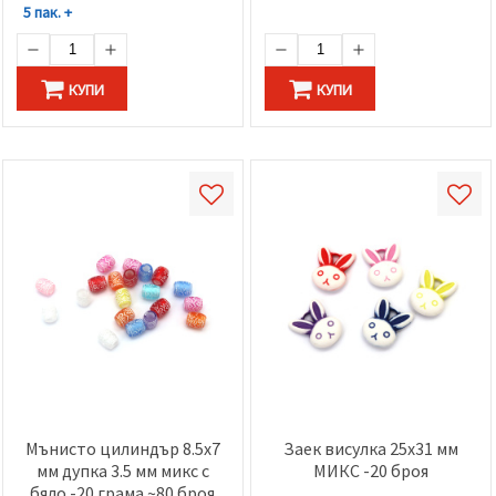
5 пак. +
КУПИ
КУПИ
Мънисто цилиндър 8.5x7
Заек висулка 25x31 мм
мм дупка 3.5 мм микс с
МИКС -20 броя
бяло -20 грама ~80 броя