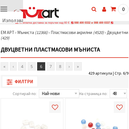
0
Използваме
Безплатна доставка за поръчки над 60 €
088 400 0332 и 088 400 0337
бисквитки
ЕМ АРТ
›
Мъниста
(12366)
›
Пластмасови акрилни
(4520)
›
Двуцветни
🍪
(429)
Използваме
бисквитки
ДВУЦВЕТНИ ПЛАСТМАСОВИ МЪНИСТА
и подобни
технологии,
за да
осигурим
«
‹
4
5
6
7
8
›
»
правилната
работа на
429 артикула | Стр. 6/9
сайта, да
подобрим
ФИЛТРИ
твоето
изживяване
Сортирай по:
На страница по:
и, с твое
съгласие,
да
анализираме
трафика и
да
показваме
по-