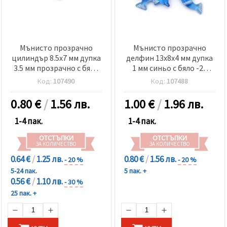
Мънисто прозрачно
Мънисто прозрачно
цилиндър 8.5x7 мм дупка
делфин 13x8x4 мм дупка
3.5 мм прозрачно с бяло
1 мм синьо с бяло -20
-20 грама ~75 броя
грама ~120 броя
Код:
107490
Код:
107488
0.80
€
/
1.56 лв.
1.00
€
/
1.96 лв.
1-4 пак.
1-4 пак.
ОТСТЪПКИ
ОТСТЪПКИ
ЗА КОЛИЧЕСТВО
ЗА КОЛИЧЕСТВО
0.64 €
/
1.25 лв.
0.80 €
/
1.56 лв.
- 20 %
- 20 %
5-24 пак.
5 пак. +
0.56 €
/
1.10 лв.
- 30 %
25 пак. +