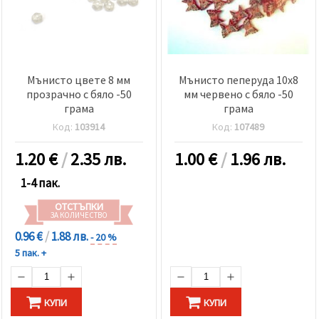
Мънисто цвете 8 мм
Мънисто пеперуда 10x8
прозрачно с бяло -50
мм червено с бяло -50
грама
грама
Код:
103914
Код:
107489
1.20
€
/
2.35 лв.
1.00
€
/
1.96 лв.
1-4 пак.
ОТСТЪПКИ
ЗА КОЛИЧЕСТВО
0.96 €
/
1.88 лв.
- 20 %
5 пак. +
КУПИ
КУПИ