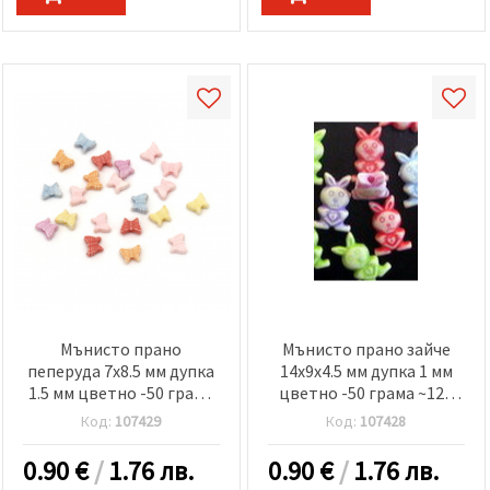
Мънисто прано
Мънисто прано зайче
пеперуда 7x8.5 мм дупка
14x9x4.5 мм дупка 1 мм
1.5 мм цветно -50 грама
цветно -50 грама ~125
~320 броя
броя
Код:
107429
Код:
107428
0.90
€
/
1.76 лв.
0.90
€
/
1.76 лв.