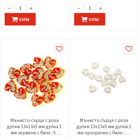
избереш
дадения
вид
"бисквитки"
КУПИ
КУПИ
и кликнеш
бутона
"Запази"
Приеми
всички
Настройки
на
бисквитките
Мънисто сърце с роза
Мънисто сърце с роза
дупки 13x13x5 мм дупка 1
дупки 13x13x5 мм дупка 1
мм червено с бяло -50
мм прозрачно с бяло -50
грама ~ 100 броя
грама ~ 100 броя