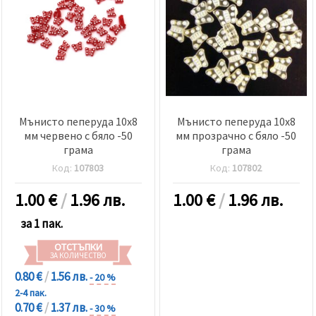
Мънисто пеперуда 10x8
Мънисто пеперуда 10x8
мм червено с бяло -50
мм прозрачно с бяло -50
грама
грама
Код:
107803
Код:
107802
1.00
€
/
1.96 лв.
1.00
€
/
1.96 лв.
за 1 пак.
ОТСТЪПКИ
ЗА КОЛИЧЕСТВО
0.80 €
/
1.56 лв.
- 20 %
2-4 пак.
0.70 €
/
1.37 лв.
- 30 %