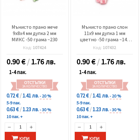
Мънисто прано мече
Мънисто прано слон
9x8x4 мм дупка 2 мм
11x9 мм дупка 1 мм
МИКС -50 грама ~230
цветно -50 грама ~145
броя
Код:
107424
Код:
107432
0.90
€
/
1.76 лв.
0.90
€
/
1.76 лв.
1-4 пак.
1-4 пак.
ОТСТЪПКИ
ОТСТЪПКИ
ЗА КОЛИЧЕСТВО
ЗА КОЛИЧЕСТВО
0.72 €
/
1.41 лв.
0.72 €
/
1.41 лв.
- 20 %
- 20 %
5-9 пак.
5-9 пак.
0.63 €
/
1.23 лв.
0.63 €
/
1.23 лв.
- 30 %
- 30 %
10 пак. +
10 пак. +
КУПИ
КУПИ