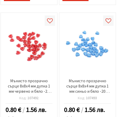
Мънисто прозрачно
Мънисто прозрачно
сърце 8x8x4 мм дупка 1
сърце 8x8x4 мм дупка 1
мм чeрвeно и бяло -20
мм синьо и бяло -20
грама ~136 броя
грама ~136 броя
Код:
107492
Код:
107493
0.80
€
/
1.56 лв.
0.80
€
/
1.56 лв.