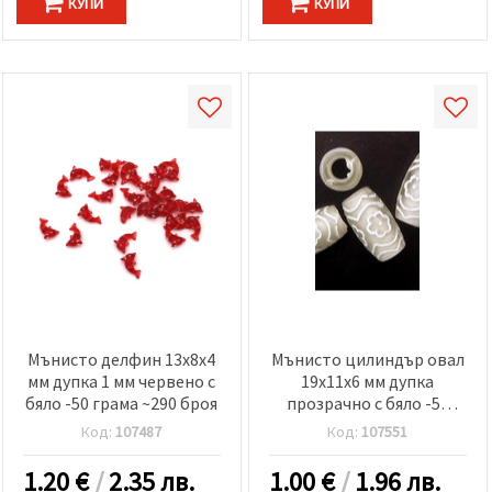
КУПИ
КУПИ
Мънисто делфин 13x8x4
Мънисто цилиндър овал
мм дупка 1 мм червено с
19x11x6 мм дупка
бяло -50 грама ~290 броя
прозрачно с бяло -50
грама
Код:
107487
Код:
107551
1.20
€
/
2.35 лв.
1.00
€
/
1.96 лв.