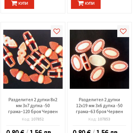
КУПИ
КУПИ
Разделител 2 дупки 8x2
Разделител 2 дупки
мм 3x7 дупка -50
12x19 мм 3x6 дупка -50
грама~120 броя Червен
грама~63 броя Червен
Код:
107852
Код:
107853
0.80
€
/
1.56 лв.
0.80
€
/
1.56 лв.