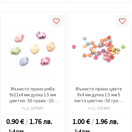
Мънисто прано риба
Мънисто прано цвете
9x11x4 мм дупка 1.5 мм
9x4 мм дупка 1.5 мм 5
цветно -50 грама ~150
листа цветно -50 грама
броя
~280 броя
Код:
107431
Код:
107430
0.90
€
/
1.76 лв.
1.00
€
/
1.96 лв.
1-4 пак.
1-4 пак.