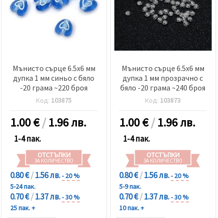
Мънисто сърце 6.5x6 мм
Мънисто сърце 6.5x6 мм
дупка 1 мм синьо с бяло
дупка 1 мм прозрачно с
-20 грама ~220 броя
бяло -20 грама ~240 броя
Код:
103875
Код:
103873
1.00
€
/
1.96 лв.
1.00
€
/
1.96 лв.
1-4 пак.
1-4 пак.
ОТСТЪПКИ
ОТСТЪПКИ
ЗА КОЛИЧЕСТВО
ЗА КОЛИЧЕСТВО
0.80 €
/
1.56 лв.
0.80 €
/
1.56 лв.
- 20 %
- 20 %
5-24 пак.
5-9 пак.
0.70 €
/
1.37 лв.
0.70 €
/
1.37 лв.
- 30 %
- 30 %
25 пак. +
10 пак. +