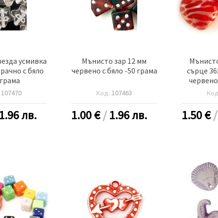
езда усмивка
Мънисто зар 12 мм
Мънист
рачно с бяло
червено с бяло -50 грама
сърце 36
 грама
червено
:
107470
Код:
107463
Ко
1.96 лв.
1.00
€
/
1.96 лв.
1.50
€