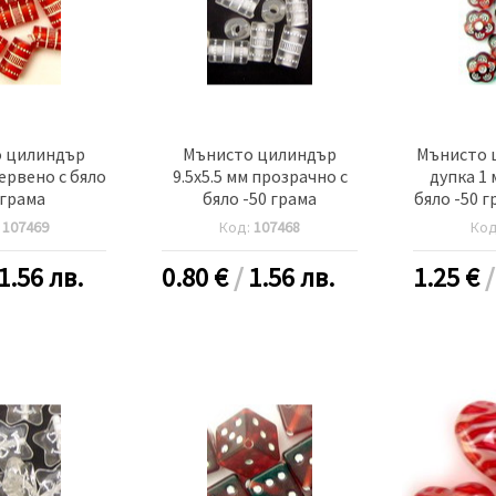
 цилиндър
Мънисто цилиндър
Мънисто ц
червено с бяло
9.5x5.5 мм прозрачно с
дупка 1 
 грама
бяло -50 грама
бяло -50 г
:
107469
Код:
107468
Ко
1.56 лв.
0.80
€
/
1.56 лв.
1.25
€