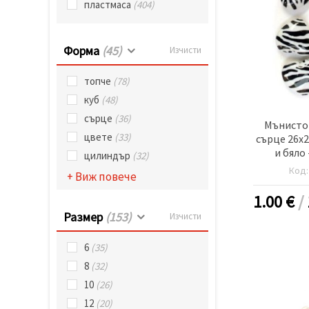
пластмаса
(404)
Форма
(45)
Изчисти
топче
(78)
куб
(48)
сърце
(36)
Мънисто
цвете
(33)
сърце 26x2
и бяло
цилиндър
(32)
Код
+ Виж повече
1.00
€
/
Размер
(153)
Изчисти
6
(35)
8
(32)
10
(26)
12
(20)