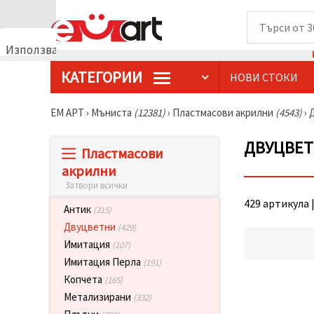
Използваме
бисквитки
КАТЕГОРИИ
НОВИ СТОКИ
🍪
Използваме
бисквитки
ЕМ АРТ
›
Мъниста
(12381)
›
Пластмасови акрилни
(4543)
›
и подобни
технологии,
за да
ДВУЦВЕТ
Пластмасови
осигурим
правилната
акрилни
работа на
Затвори всички
сайта, да
подобрим
429 артикула |
твоето
Антик
(315)
изживяване
Двуцветни
(429)
и, с твое
съгласие,
Имитация
(107)
да
Имитация Перла
(191)
анализираме
трафика и
Копчета
(165)
да
Метализирани
(332)
показваме
по-