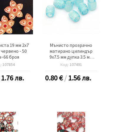
иста 19 мм 2x7
Мънисто прозрачно
 червено - 50
матирано цилиндър
а~66 броя
9x7.5 мм дупка 3.5 мм
синьо с бяло -20 грама
д:
107854
Код:
107491
~65 броя
/
1.76 лв.
0.80
€
/
1.56 лв.