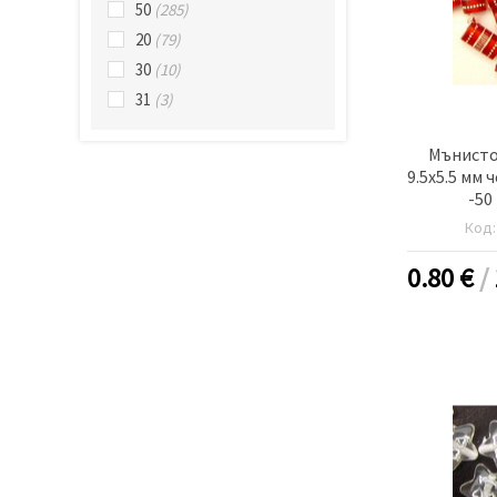
50
(285)
20
(79)
30
(10)
31
(3)
Мънисто
9.5x5.5 мм 
-50
Код
0.80
€
/