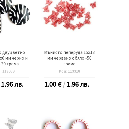
о двуцветно
Мънисто пеперуда 15x13
x6 мм черно и
мм червено с бяло -50
-30 грама
грама
д:
113059
Код:
113318
/
1.96 лв.
1.00
€
/
1.96 лв.