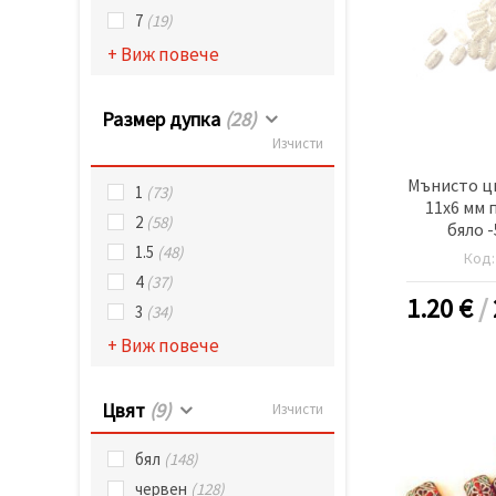
7
(19)
+ Виж повече
Размер дупка
(28)
Изчисти
Мънисто ц
1
(73)
11x6 мм 
2
(58)
бяло 
1.5
(48)
Код
4
(37)
1.20
€
/
3
(34)
+ Виж повече
Цвят
(9)
Изчисти
бял
(148)
червен
(128)