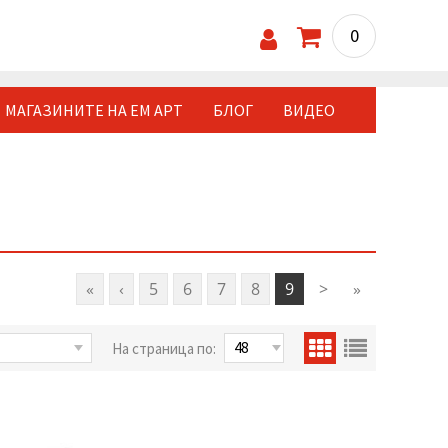
0
МАГАЗИНИТЕ НА ЕМ АРТ
БЛОГ
ВИДЕО
«
‹
5
6
7
8
9
>
»
На страница по: