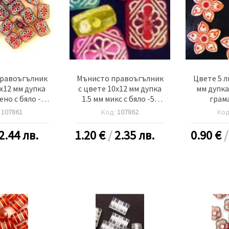
равоъгълник
Мънисто правоъгълник
Цвете 5 л
0x12 мм дупка
с цвете 10x12 мм дупка
мм дупка
ено с бяло -50
1.5 мм микс с бяло -50
грам
~ 100 броя
грама ~ 100 броя
:
107861
Код:
107862
Ко
2.44 лв.
1.20
€
/
2.35 лв.
0.90
€