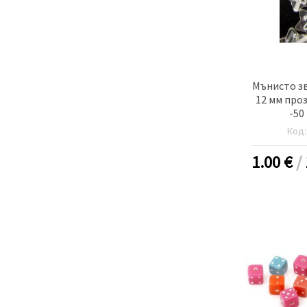
Мънисто зв
12 мм проз
-50
Код
1.00
€
/