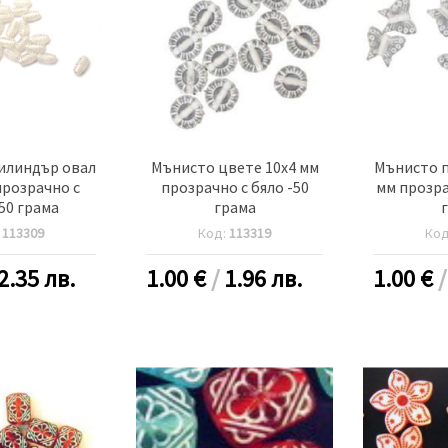
илиндър овал
Мънисто цвете 10x4 мм
Мънисто п
прозрачно с
прозрачно с бяло -50
мм прозра
-50 грама
грама
:
113309
Код:
113319
Ко
2.35 лв.
1.00
€
/
1.96 лв.
1.00
€