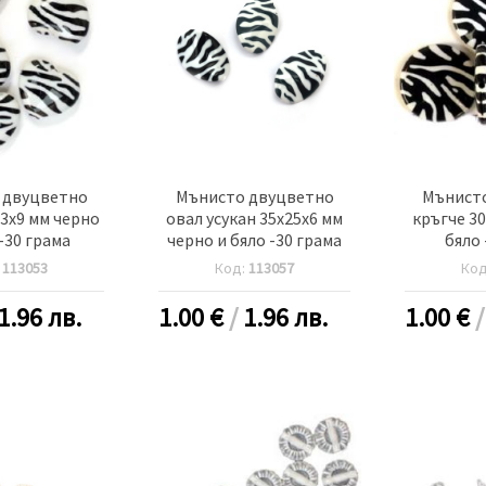
 двуцветно
Мънисто двуцветно
Мънист
3x9 мм черно
овал усукан 35x25x6 мм
кръгче 30
 -30 грама
черно и бяло -30 грама
бяло 
:
113053
Код:
113057
Ко
1.96 лв.
1.00
€
/
1.96 лв.
1.00
€