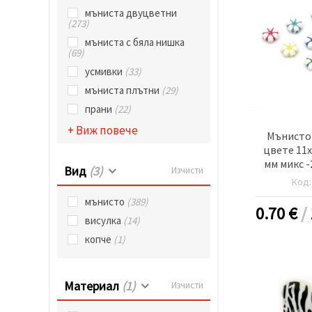
избереш
дадения
мъниста двуцветни
(273)
вид
"бисквитки"
мъниста с бяла нишка
и кликнеш
(69)
бутона
"Запази"
усмивки
(33)
мъниста плътни
(29)
Приеми
прани
(22)
всички
+ Виж повече
Мънисто
Настройки
цвете 11x
на
мм микс -
Вид
(3)
Изчисти
бисквитките
б
Код
мънисто
(389)
0.70
€
/
висулка
(14)
копче
(1)
Материал
(1)
Изчисти