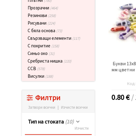
Плътни
(780)
релевантно
Прозрачни
съдържание
(464)
и реклами,
Резинови
(258)
включително
с помощта
Рисувани
(224)
на наши
С бяла основа
(73)
партньори
за анализ
Свързващи елементи
(117)
и
С покритие
(158)
маркетинг.
Синьо око
(31)
Можеш да
се
Сребриста нишка
(133)
Букви 13x8
съгласиш
CCB
да
(578)
мм цветни 
използваме
Висулки
(188)
всички
"бисквитки"
Код
като
натиснеш
0.80
€
/
Филтри
"Приеми
всички!"
или да
Затвори всички
|
Изчисти всички
посочиш
предпочитанията
Тип на стоката
(10)
си в
"Настройки",
Изчисти
като