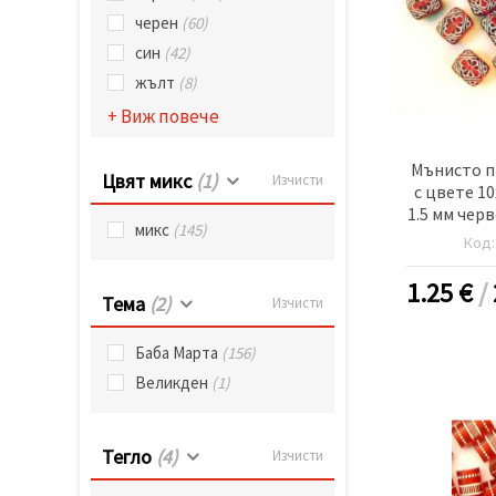
черен
(60)
син
(42)
жълт
(8)
+ Виж повече
Мънисто п
Цвят микс
(1)
Изчисти
с цвете 1
1.5 мм черв
микс
(145)
грама 
Код
1.25
€
/
Тема
(2)
Изчисти
Баба Марта
(156)
Великден
(1)
Тегло
(4)
Изчисти