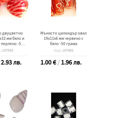
о двуцветно
Мънисто цилиндър овал
x32 мм бяло и
19x11x6 мм червено с
 перлено -50
бяло -50 грама
грама
д:
107563
Код:
107402
/
2.93 лв.
1.00
€
/
1.96 лв.