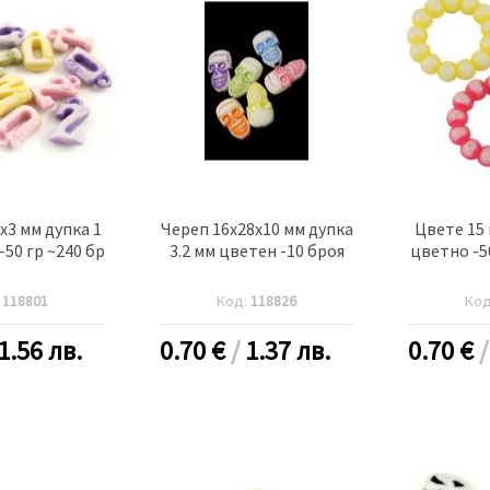
x3 мм дупка 1
Череп 16x28x10 мм дупка
Цвете 15 
-50 гр ~240 бр
3.2 мм цветен -10 броя
цветно -50
:
118801
Код:
118826
Ко
1.56 лв.
0.70
€
/
1.37 лв.
0.70
€