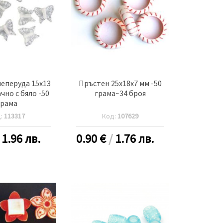
еперуда 15x13
Пръстен 25x18x7 мм -50
чно с бяло -50
грама~34 броя
грама
д:
113317
Код:
107629
/
1.96 лв.
0.90
€
/
1.76 лв.