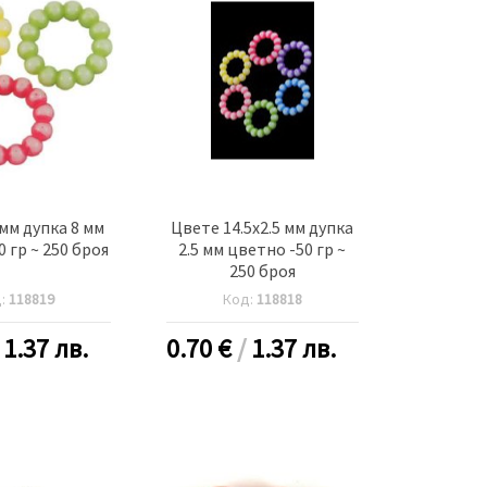
мм дупка 8 мм
Цвете 14.5x2.5 мм дупка
 гр ~ 250 броя
2.5 мм цветно -50 гр ~
250 броя
д:
118819
Код:
118818
/
1.37 лв.
0.70
€
/
1.37 лв.