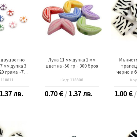
 двуцветно
Луна 11 мм дупка 1 мм
Мънист
7 мм дупка 3
цветна -50 гр ~ 300 броя
трапец
20 грама ~70
черно и б
роя
:
118811
Код:
118806
Ко
1.37 лв.
0.70
€
/
1.37 лв.
1.00
€