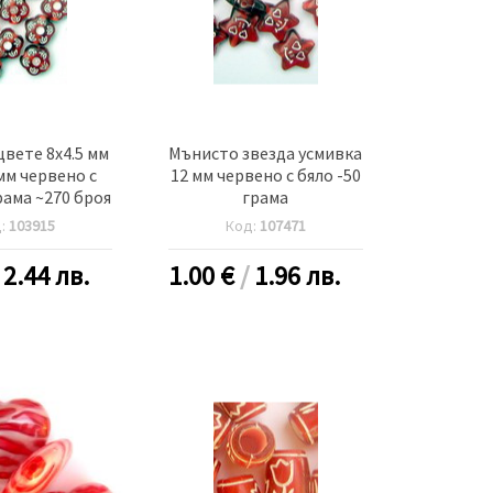
вете 8x4.5 мм
Мънисто звезда усмивка
мм червено с
12 мм червено с бяло -50
рама ~270 броя
грама
д:
103915
Код:
107471
/
2.44 лв.
1.00
€
/
1.96 лв.