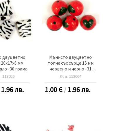
о двуцветно
Мънисто двуцветно
 20x17x6 мм
топче със сърце 15 мм
яло -30 грама
червено и черно -31
грама
д:
113055
Код:
113064
/
1.96 лв.
1.00
€
/
1.96 лв.