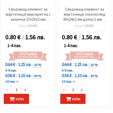
Свързващ елемент за
Свързващ елемент за
мартеници маргаритка с
мартеници слънчоглед
калинка 27x25x2 мм
30x24x2 мм дупка 1 мм -5
дупка 1 мм -5 броя
броя
Код:
128496
Код:
128495
0.80
€
/
1.56 лв.
0.80
€
/
1.56 лв.
1-4 пак.
1-4 пак.
ОТСТЪПКИ
ОТСТЪПКИ
ЗА КОЛИЧЕСТВО
ЗА КОЛИЧЕСТВО
0.64 €
/
1.25 лв.
0.64 €
/
1.25 лв.
- 20 %
- 20 %
5-9 пак.
5-9 пак.
0.56 €
/
1.10 лв.
0.56 €
/
1.10 лв.
- 30 %
- 30 %
10 пак. +
10 пак. +
КУПИ
КУПИ