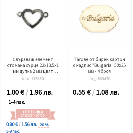
Свързващ елемент
Тагове от бирен картон
стомана сърце 22x13.5x1
с надпис "Bulgaria" 50x35
мм дупка 2 мм цвят
мм - 4 броя
сребро -2 броя
Код:
176850
Код:
833470
1.00
€
/
1.96 лв.
0.55
€
/
1.08 лв.
1-4 пак.
ОТСТЪПКИ
ЗА КОЛИЧЕСТВО
0.80 €
/
1.56 лв.
- 20 %
5-9 пак.