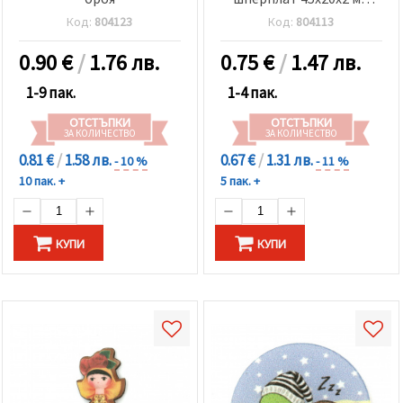
дупка 3 мм -4 броя
Код:
804123
Код:
804113
0.90
€
/
1.76 лв.
0.75
€
/
1.47 лв.
1-9 пак.
1-4 пак.
ОТСТЪПКИ
ОТСТЪПКИ
ЗА КОЛИЧЕСТВО
ЗА КОЛИЧЕСТВО
0.81 €
/
1.58 лв.
0.67 €
/
1.31 лв.
- 10 %
- 11 %
10 пак. +
5 пак. +
КУПИ
КУПИ