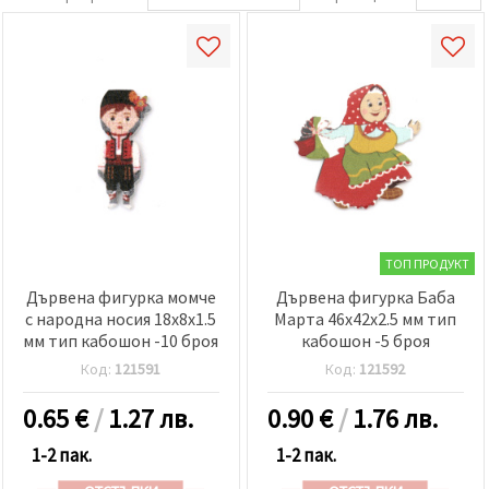
ТОП ПРОДУКТ
Дървена фигурка момче
Дървена фигурка Баба
с народна носия 18x8x1.5
Марта 46x42x2.5 мм тип
мм тип кабошон -10 броя
кабошон -5 броя
Код:
121591
Код:
121592
0.65
€
/
1.27 лв.
0.90
€
/
1.76 лв.
1-2 пак.
1-2 пак.