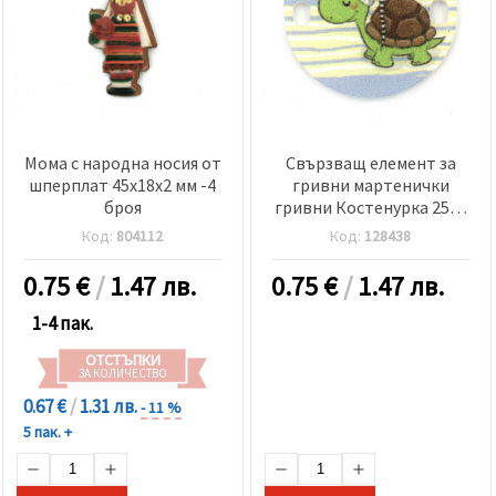
Мома с народна носия от
Свързващ елемент за
шперплат 45x18x2 мм -4
гривни мартенички
броя
гривни Костенурка 25x2
мм дупка 2x3 мм -5 броя
Код:
804112
Код:
128438
0.75
€
/
1.47 лв.
0.75
€
/
1.47 лв.
1-4 пак.
ОТСТЪПКИ
ЗА КОЛИЧЕСТВО
0.67 €
/
1.31 лв.
- 11 %
5 пак. +