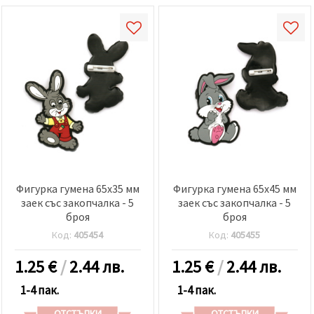
Фигурка гумена 65x35 мм
Фигурка гумена 65x45 мм
заек със закопчалка - 5
заек със закопчалка - 5
броя
броя
Код:
405454
Код:
405455
1.25
€
/
2.44 лв.
1.25
€
/
2.44 лв.
1-4 пак.
1-4 пак.
ОТСТЪПКИ
ОТСТЪПКИ