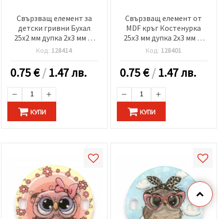
Свързващ елемент за
Свързващ елемент от
детски гривни Бухал
MDF кръг Костенурка
25x2 мм дупка 2x3 мм -5
25x3 мм дупка 2x3 мм -5
броя
броя
Код:
128414
Код:
128401
0.75
€
/
1.47 лв.
0.75
€
/
1.47 лв.
КУПИ
КУПИ