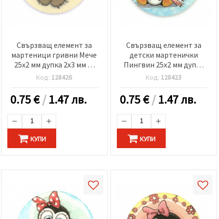
Свързващ елемент за
Свързващ елемент за
мартеници гривни Мече
детски мартенички
25x2 мм дупка 2x3 мм -5
Пингвин 25x2 мм дупка
броя
2x3 мм -5 броя
Код:
128426
Код:
128423
0.75
€
/
1.47 лв.
0.75
€
/
1.47 лв.
КУПИ
КУПИ