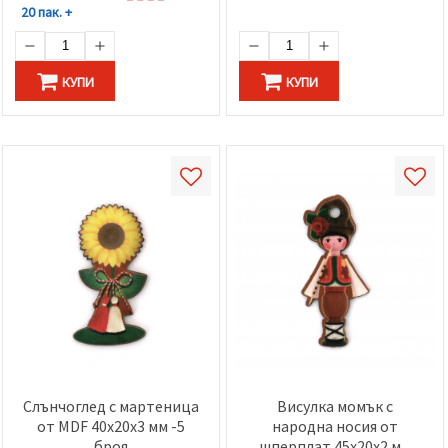
20 пак. +
КУПИ
КУПИ
Слънчоглед с мартеница
Висулка момък с
от MDF 40x20x3 мм -5
народна носия от
броя
шперплат 45x20x2 мм