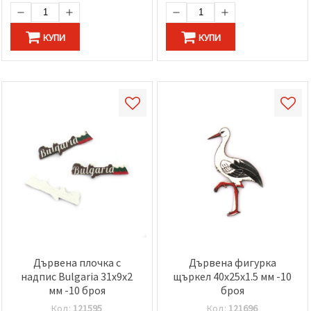
КУПИ
КУПИ
Дървена плочка с
Дървена фигурка
надпис Bulgaria 31x9x2
щъркел 40x25x1.5 мм -10
мм -10 броя
броя
Код:
121595
Код:
121696