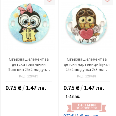
Свързващ елемент за
Свързващ елемент за
детски гривнички
детски мартеници Бухал
Пингвин 25x2 мм дупка
25x2 мм дупка 2x3 мм -5
2x3 мм -5 броя
броя
Код:
128419
Код:
128418
0.75
€
/
1.47 лв.
0.75
€
/
1.47 лв.
1-4 пак.
ОТСТЪПКИ
ЗА КОЛИЧЕСТВО
0.72 €
/
1.41 лв.