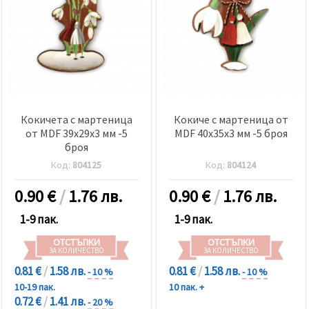
Кокичета с мартеница
Кокиче с мартеница от
от MDF 39x29x3 мм -5
MDF 40x35x3 мм -5 броя
броя
Код:
804125
Код:
804124
0.90
€
/
1.76 лв.
0.90
€
/
1.76 лв.
1-9 пак.
1-9 пак.
ОТСТЪПКИ
ОТСТЪПКИ
ЗА КОЛИЧЕСТВО
ЗА КОЛИЧЕСТВО
0.81 €
/
1.58 лв.
0.81 €
/
1.58 лв.
- 10 %
- 10 %
10-19 пак.
10 пак. +
0.72 €
/
1.41 лв.
- 20 %