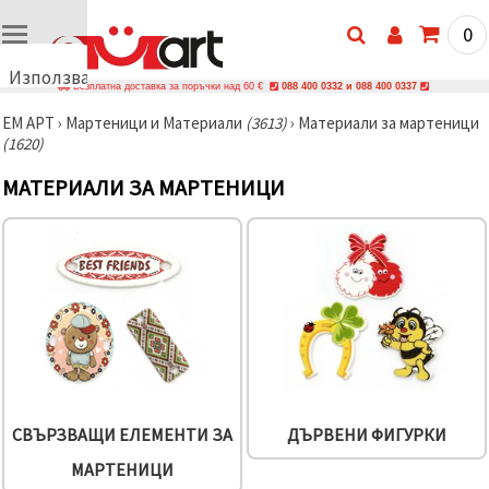
0
Използваме
Безплатна доставка за поръчки над 60 €
088 400 0332 и 088 400 0337
бисквитки
ЕМ АРТ
›
Мартеници и Материали
(3613)
›
Материали за мартеници
🍪
(1620)
Използваме
бисквитки
МАТЕРИАЛИ ЗА МАРТЕНИЦИ
и подобни
технологии,
за да
осигурим
правилната
работа на
сайта, да
подобрим
твоето
изживяване
и, с твое
съгласие,
да
анализираме
трафика и
СВЪРЗВАЩИ ЕЛЕМЕНТИ ЗА
ДЪРВЕНИ ФИГУРКИ
да
показваме
МАРТЕНИЦИ
по-