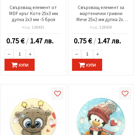
Свързващ елемент от
Свързващ елемент за
MDF кръг Коте 25x3 мм
мартенички гривни
дупка 2x3 мм -5 броя
Мече 25x2 мм дупка 2x3
мм -5 броя
Код:
128431
Код:
128428
0.75
€
/
1.47 лв.
0.75
€
/
1.47 лв.
КУПИ
КУПИ