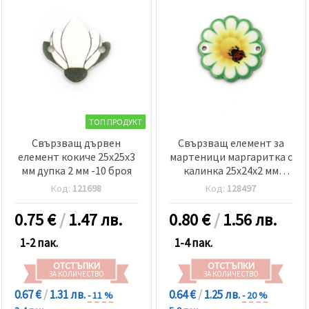
ТОП ПРОДУКТ
Свързващ дървен
Свързващ елемент за
елемент кокиче 25x25x3
мартеници маргаритка с
мм дупка 2 мм -10 броя
калинка 25x24x2 мм
дупка 1 мм -5 броя
Код:
121698
Код:
128497
0.75
€
/
1.47 лв.
0.80
€
/
1.56 лв.
1-2 пак.
1-4 пак.
ОТСТЪПКИ
ОТСТЪПКИ
ЗА КОЛИЧЕСТВО
ЗА КОЛИЧЕСТВО
0.67 €
/
1.31 лв.
0.64 €
/
1.25 лв.
- 11 %
- 20 %