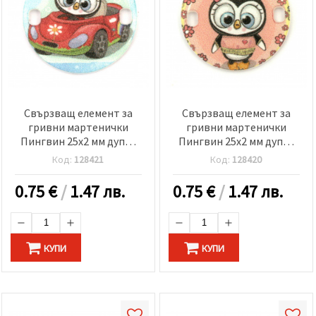
Свързващ елемент за
Свързващ елемент за
гривни мартенички
гривни мартенички
Пингвин 25x2 мм дупка
Пингвин 25x2 мм дупка
2x3 мм -5 броя
2x3 мм -5 броя
Код:
128421
Код:
128420
0.75
€
/
1.47 лв.
0.75
€
/
1.47 лв.
КУПИ
КУПИ