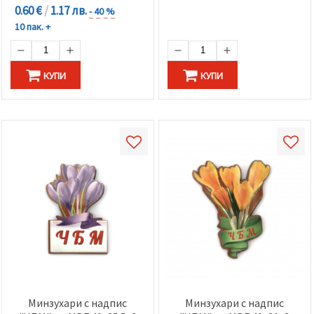
0.60 €
/
1.17 лв.
- 40 %
10 пак. +
КУПИ
КУПИ
Минзухари с надпис
Минзухари с надпис