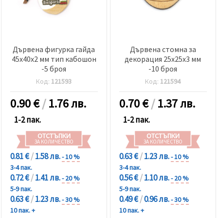
Дървена фигурка гайда
Дървена стомна за
45x40x2 мм тип кабошон
декорация 25x25x3 мм
-5 броя
-10 броя
Код:
121593
Код:
121594
0.90
€
/
1.76 лв.
0.70
€
/
1.37 лв.
1-2 пак.
1-2 пак.
ОТСТЪПКИ
ОТСТЪПКИ
ЗА КОЛИЧЕСТВО
ЗА КОЛИЧЕСТВО
0.81 €
/
1.58 лв.
0.63 €
/
1.23 лв.
- 10 %
- 10 %
3-4 пак.
3-4 пак.
0.72 €
/
1.41 лв.
0.56 €
/
1.10 лв.
- 20 %
- 20 %
5-9 пак.
5-9 пак.
0.63 €
/
1.23 лв.
0.49 €
/
0.96 лв.
- 30 %
- 30 %
10 пак. +
10 пак. +