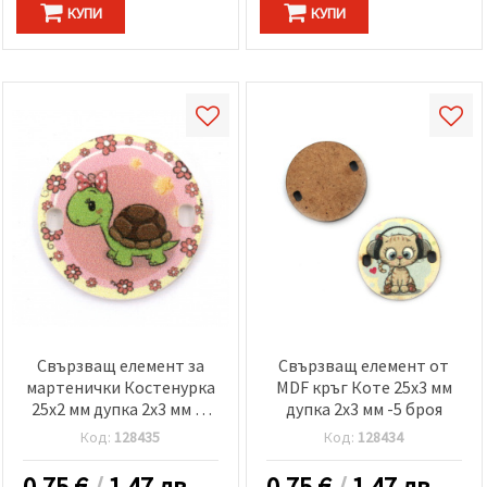
КУПИ
КУПИ
Свързващ елемент за
Свързващ елемент от
мартенички Костенурка
MDF кръг Коте 25x3 мм
25x2 мм дупка 2x3 мм -5
дупка 2x3 мм -5 броя
броя
Код:
128435
Код:
128434
0.75
€
/
1.47 лв.
0.75
€
/
1.47 лв.