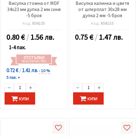
Висулка стомна от MDF
Висулка калинка и цветя
34x23 мм дупка 2 мм синя
от шперплат 30x28 мм
-5 броя
дупка 2 мм -5 броя
Код:
804135
Код:
804133
0.80
€
/
1.56 лв.
0.75
€
/
1.47 лв.
1-4 пак.
ОТСТЪПКИ
ЗА КОЛИЧЕСТВО
0.72 €
/
1.41 лв.
- 10 %
5 пак. +
КУПИ
КУПИ