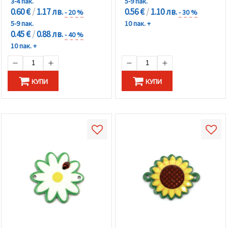
3-4 пак.
5-9 пак.
0.60 €
/
1.17 лв.
0.56 €
/
1.10 лв.
- 20 %
- 30 %
5-9 пак.
10 пак. +
0.45 €
/
0.88 лв.
- 40 %
10 пак. +
КУПИ
КУПИ