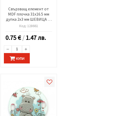
Свързващ елемент от
MDF плочка 31x16.5 мм
дупка 2x3 мм ШЕВИЦА -5
броя
Код:
128661
0.75
€
/
1.47 лв.
КУПИ