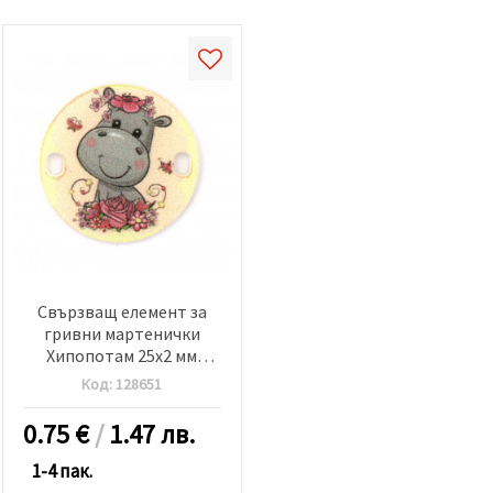
Свързващ елемент за
гривни мартенички
Хипопотам 25x2 мм
дупка 2x3 мм -5 броя
Код:
128651
0.75
€
/
1.47 лв.
1-4 пак.