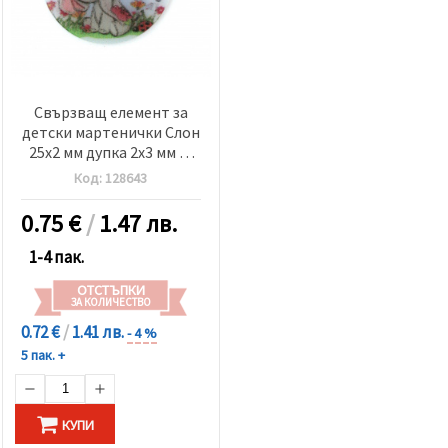
Свързващ елемент за
детски мартенички Слон
25x2 мм дупка 2x3 мм -5
броя
Код:
128643
0.75
€
/
1.47 лв.
1-4 пак.
ОТСТЪПКИ
ЗА КОЛИЧЕСТВО
0.72 €
/
1.41 лв.
- 4 %
5 пак. +
КУПИ