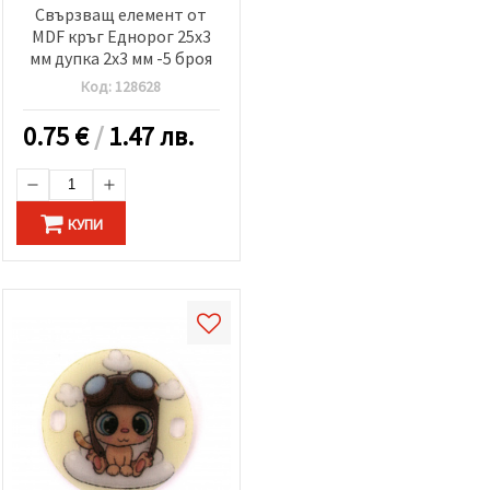
Свързващ елемент от
MDF кръг Еднорог 25x3
мм дупка 2x3 мм -5 броя
Код:
128628
0.75
€
/
1.47 лв.
КУПИ