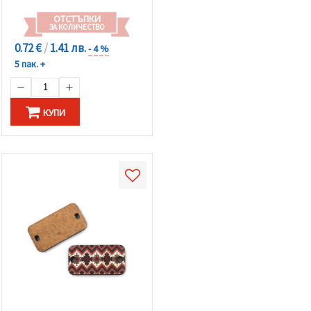
ОТСТЪПКИ
ЗА КОЛИЧЕСТВО
0.72 €
/
1.41 лв.
- 4 %
5 пак. +
КУПИ