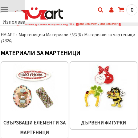
0
Използваме
Безплатна доставка за поръчки над 60 €
088 400 0332 и 088 400 0337
бисквитки
ЕМ АРТ
›
Мартеници и Материали
(3613)
›
Материали за мартеници
🍪
(1620)
Използваме
бисквитки
МАТЕРИАЛИ ЗА МАРТЕНИЦИ
и подобни
технологии,
за да
осигурим
правилната
работа на
сайта, да
подобрим
твоето
изживяване
и, с твое
съгласие,
да
анализираме
трафика и
СВЪРЗВАЩИ ЕЛЕМЕНТИ ЗА
ДЪРВЕНИ ФИГУРКИ
да
показваме
МАРТЕНИЦИ
по-