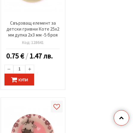
Свързващ елемент за
детски гривни Коте 25x2
мм дупка 2x3 мм -5 броя
Код:
128641
0.75
€
/
1.47 лв.
КУПИ