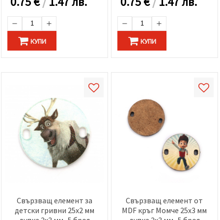
0.75
€
/
1.47 лв.
0.75
€
/
1.47 лв.
КУПИ
КУПИ
Свързващ елемент за
Свързващ елемент от
детски гривни 25x2 мм
MDF кръг Момче 25x3 мм
дупка 2x3 мм -5 броя
дупка 2x3 мм -5 броя