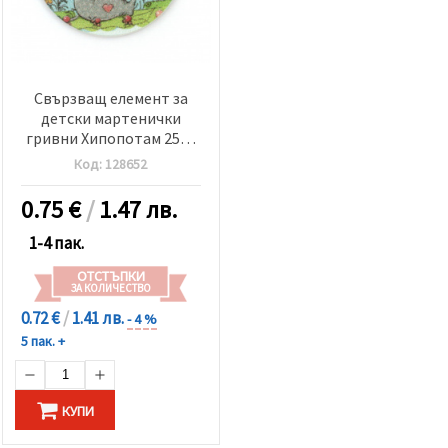
Свързващ елемент за
детски мартенички
гривни Хипопотам 25x2
мм дупка 2x3 мм -5 броя
Код:
128652
0.75
€
/
1.47 лв.
1-4 пак.
ОТСТЪПКИ
ЗА КОЛИЧЕСТВО
0.72 €
/
1.41 лв.
- 4 %
5 пак. +
КУПИ