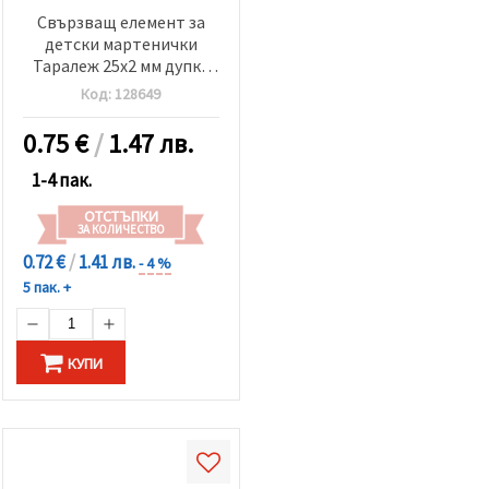
Свързващ елемент за
детски мартенички
Таралеж 25x2 мм дупка
2x3 мм -5 броя
Код:
128649
0.75
€
/
1.47 лв.
1-4 пак.
ОТСТЪПКИ
ЗА КОЛИЧЕСТВО
0.72 €
/
1.41 лв.
- 4 %
5 пак. +
КУПИ