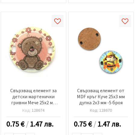
Свързващ елемент за
Свързващ елемент от
детски мартенички
MDF кръг Куче 25x3 мм
гривни Мече 25x2 мм
дупка 2x3 мм -5 броя
дупка 2x3 мм -5 броя
Код:
128674
Код:
128670
0.75
€
/
1.47 лв.
0.75
€
/
1.47 лв.