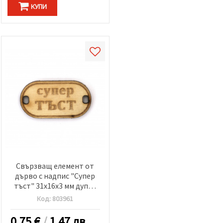
КУПИ
Свързващ елемент от
дърво с надпис "Супер
тъст" 31x16x3 мм дупка
3x2 мм -5 броя
Код:
803961
0.75
€
/
1.47 лв.