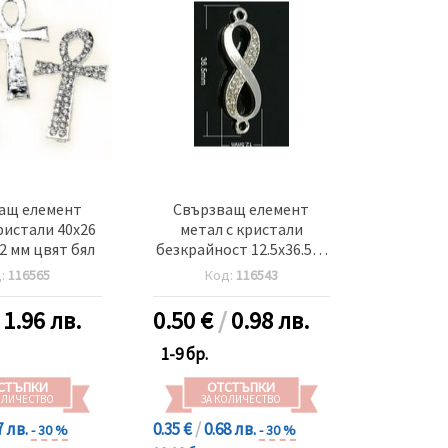
ащ елемент
Свързващ елемент
ристали 40x26
метал с кристали
2 мм цвят бял
безкрайност 12.5x36.5x3
мм дупка 2 мм цвят
д:
116565
Код:
116543
сребро
/
1.96 лв.
0.50
€
/
0.98 лв.
1-9 бр.
СТЪПКИ
ОТСТЪПКИ
ОЛИЧЕСТВО
ЗА КОЛИЧЕСТВО
7 лв.
0.35 €
/
0.68 лв.
- 30 %
- 30 %