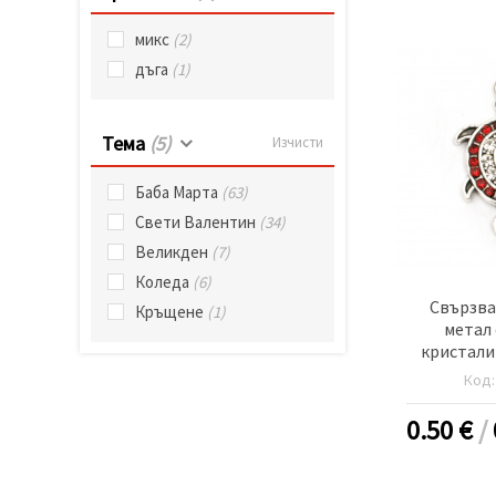
микс
(2)
дъга
(1)
Тема
(5)
Изчисти
Баба Марта
(63)
Свети Валентин
(34)
Великден
(7)
Коледа
(6)
Свързва
Кръщене
(1)
метал 
кристали
25x17x4 м
Код
цвят сре
0.50
€
/