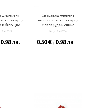
ащ елемент
Свързващ елемент
ристали сърце
метал с кристали сърце
а и бяло цвете
с пеперуда и синьо
мм дупка 2 мм
цвете 18x16x3 мм дупка
д:
176238
Код:
176265
ебро -2 броя
2 мм цвят сребро -2 броя
/
0.98 лв.
0.50
€
/
0.98 лв.