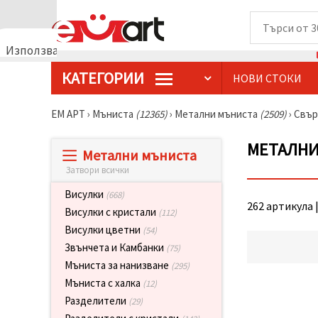
Използваме
бисквитки
КАТЕГОРИИ
НОВИ СТОКИ
🍪
Използваме
бисквитки
ЕМ АРТ
›
Мъниста
(12365)
›
Метални мъниста
(2509)
›
Свър
и подобни
технологии,
за да
МЕТАЛНИ
Метални мъниста
осигурим
правилната
Затвори всички
работа на
сайта, да
Висулки
(668)
подобрим
262 артикула |
твоето
Висулки с кристали
(112)
изживяване
Висулки цветни
(54)
и, с твое
съгласие,
Звънчета и Камбанки
(75)
да
Мъниста за нанизване
(295)
анализираме
трафика и
Мъниста с халка
(12)
да
Разделители
(29)
показваме
по-