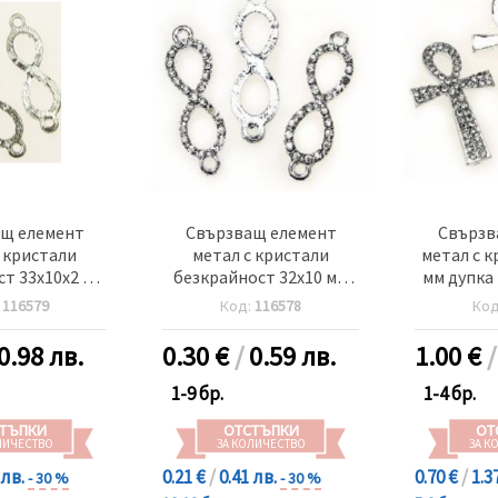
щ елемент
Свързващ елемент
Свързв
 кристали
метал с кристали
метал с к
т 33x10x2 мм
безкрайност 32x10 мм
мм дупка 
 цвят сребро
дупка 2 мм цвят бял
:
116579
Код:
116578
Ко
 броя
0.98 лв.
0.30
€
/
0.59 лв.
1.00
€
1-9 бр.
1-4 бр.
ТЪПКИ
ОТСТЪПКИ
ОТ
ЛИЧЕСТВО
ЗА КОЛИЧЕСТВО
ЗА К
 лв.
0.21 €
/
0.41 лв.
0.70 €
/
1.3
- 30 %
- 30 %