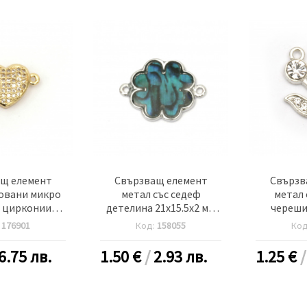
щ елемент
Свързващ елемент
Свързв
ковани микро
метал със седеф
метал 
 цирконии
детелина 21x15.5x2 мм
череши
6x4 мм дупка
дупка 1.5 мм -5 броя
дупка 2 м
:
176901
Код:
158055
Ко
вят злато
-
6.75 лв.
1.50
€
/
2.93 лв.
1.25
€