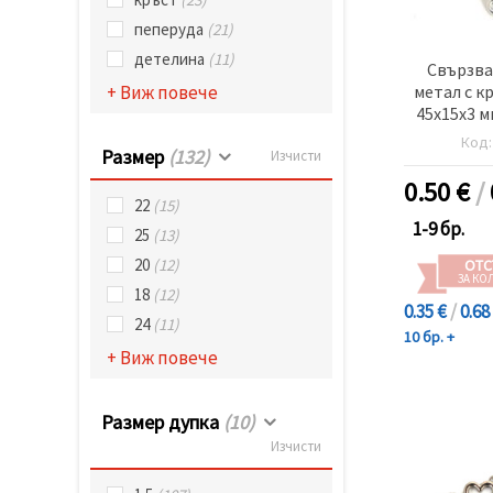
пеперуда
(21)
детелина
(11)
Свързва
метал с к
+ Виж повече
45x15x3 м
цвят
Код
Размер
(132)
Изчисти
0.50
€
/
22
(15)
1-9 бр.
25
(13)
20
(12)
ОТС
ЗА КО
18
(12)
0.35 €
/
0.68
24
(11)
10 бр. +
+ Виж повече
Размер дупка
(10)
Изчисти