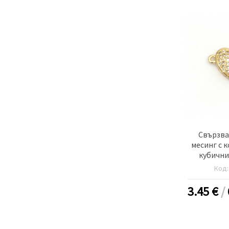
Свързва
месинг с 
кубични
сърце 10x1
Код
1 мм ц
3.45
€
/