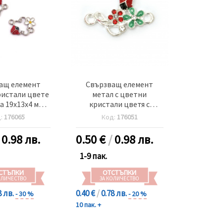
ащ елемент
Свързващ елемент
ристали цвете
метал с цветни
а 19x13x4 мм
кристали цветя с
м цвят сребро
калинка 23x14x3 мм
д:
176065
Код:
176051
2 броя
дупка 2 мм цвят сребро
-2 броя
/
0.98 лв.
0.50
€
/
0.98 лв.
1-9 пак.
СТЪПКИ
ОТСТЪПКИ
ОЛИЧЕСТВО
ЗА КОЛИЧЕСТВО
8 лв.
0.40 €
/
0.78 лв.
- 30 %
- 20 %
10 пак. +