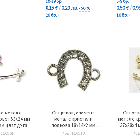
10-19 бр.
5-9 бр.
0.15 €
/
0.29 лв.
0.50 €
/
0.9
- 50 %
20 бр. +
10 бр. +
о метал с
Свързващ елемент
Свързв
ръст 53x24 мм
метал с кристали
метал с к
 мм цвят дъга
подкова 18x14x2 мм
37x28x4 
дупка 2 мм цвят сребро
цвя
:
116561
Код:
116510
Ко
-2 броя