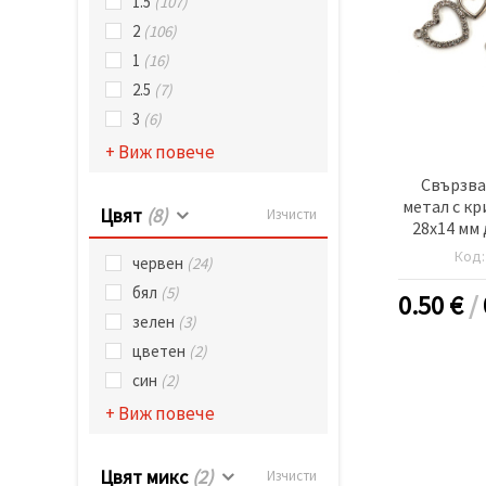
1.5
(107)
2
(106)
1
(16)
2.5
(7)
3
(6)
+ Виж повече
Свързва
метал с кр
Цвят
(8)
Изчисти
28x14 мм 
цвят сре
Код
червен
(24)
бял
(5)
0.50
€
/
зелен
(3)
цветен
(2)
син
(2)
+ Виж повече
Цвят микс
(2)
Изчисти