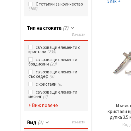
избереш
5 пак. +
Отстъпки за количество
дадения
(166)
вид
"бисквитки"
и кликнеш
бутона
Тип на стоката
(7)
"Запази"
Изчисти
Приеми
свързващи елементи с
всички
кристали
(238)
свързващи елементи
Настройки
боядисани
(23)
на
свързващи елементи
бисквитките
със седеф
(9)
с кристали
(6)
свързващи елементи
месинг
(4)
+ Виж повече
Мънист
кристали к
дупка 3.5
Вид
(2)
Изчисти
Код