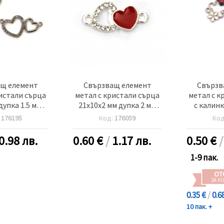
щ елемент
Свързващ елемент
Свързв
истали сърца
метал с кристали сърца
метал с к
дупка 1.5 мм
21x10x2 мм дупка 2 мм
с калинк
бро - 2 броя
цвят сребро -2 броя
дупка 2 м
:
176195
Код:
176059
Ко
-
0.98 лв.
0.60
€
/
1.17 лв.
0.50
€
1-9 пак.
ОТ
ЗА К
0.35 €
/
0.6
10 пак. +