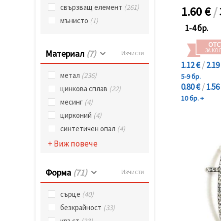
свързващ елемент
(261)
1.60
€
/
мънисто
(1)
1-4 бр.
ОТС
ЗА КО
Материал
(7)
Изчисти
1.12 €
/
2.19
метал
(236)
5-9 бр.
0.80 €
/
1.56
цинкова сплав
(22)
10 бр. +
месинг
(4)
цирконий
(4)
синтетичен опал
(4)
+ Виж повече
Форма
(71)
Изчисти
сърце
(40)
безкрайност
(33)
кръст
(23)