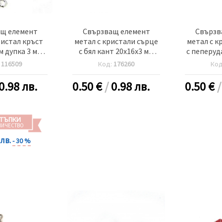
щ елемент
Свързващ елемент
Свързв
ристал кръст
метал с кристали сърце
метал с к
м дупка 3 мм
с бял кант 20x16x3 мм
с пеперуд
 сребро
дупка 1.5 мм цвят
18x12x3 
:
116509
Код:
176260
Ко
сребро -2 броя
цвят ср
0.98 лв.
0.50
€
/
0.98 лв.
0.50
€
ТЪПКИ
ЛИЧЕСТВО
 лв.
- 30 %