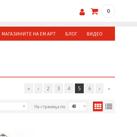
0
МАГАЗИНИТЕ НА ЕМ АРТ
БЛОГ
ВИДЕО
«
‹
2
3
4
5
6
›
»
На страница по: