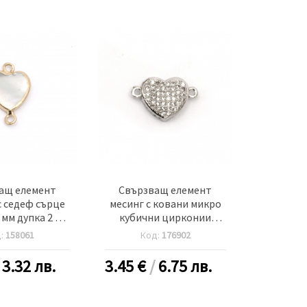
ащ елемент
Свързващ елемент
с седеф сърце
месинг с ковани микро
 мм дупка 2 мм
кубични цирконии
1 брой
сърце 10x16x4 мм дупка
д:
158061
Код:
176902
1 мм цвят сребро
/
3.32 лв.
3.45
€
/
6.75 лв.