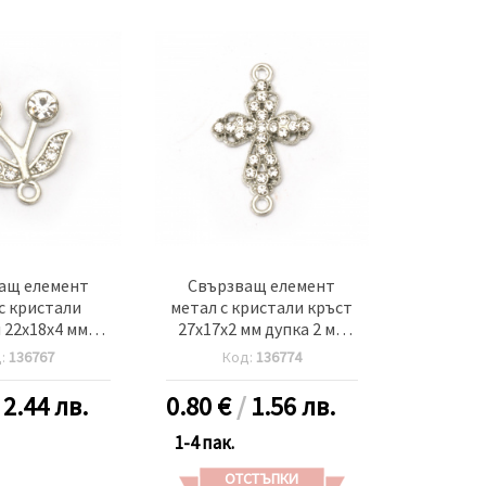
ащ елемент
Свързващ елемент
с кристали
метал с кристали кръст
 22x18x4 мм
27x17x2 мм дупка 2 мм
м цвят сребро
цвят сребро -2 броя
д:
136767
Код:
136774
5 броя
/
2.44 лв.
0.80
€
/
1.56 лв.
1-4 пак.
ОТСТЪПКИ