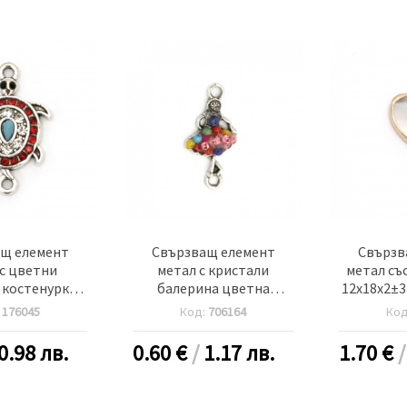
щ елемент
Свързващ елемент
Свързв
с цветни
метал с кристали
метал съ
 костенурка
балерина цветна
12x18x2±3
м дупка 2 мм
24x12x5 мм дупка 2 мм
-
:
176045
Код:
706164
Ко
бро - 2 броя
цвят сребро -2 броя
0.98 лв.
0.60
€
/
1.17 лв.
1.70
€