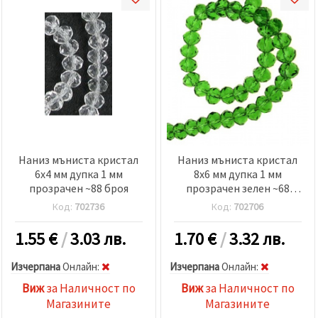
избереш
дадения
вид
"бисквитки"
и кликнеш
бутона
"Запази"
Приеми
всички
Настройки
Наниз мъниста кристал
Наниз мъниста кристал
на
6x4 мм дупка 1 мм
8x6 мм дупка 1 мм
бисквитките
прозрачен ~88 броя
прозрачен зелен ~68
броя
Код:
702736
Код:
702706
1.55
€
/
3.03 лв.
1.70
€
/
3.32 лв.
Изчерпана
Oнлайн:
Изчерпана
Oнлайн:
Виж
за Наличност по
Виж
за Наличност по
Магазините
Магазините