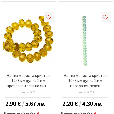
Наниз мъниста кристал
Наниз мъниста кристал
12x8 мм дупка 1 мм
10x7 мм дупка 1 мм
прозрачен златна сянка
прозрачен зелен
~72 броя
светло~72 броя
Код:
702718
Код:
702711
2.90
€
/
5.67 лв.
2.20
€
/
4.30 лв.
Изчерпана
Oнлайн:
Изчерпана
Oнлайн: