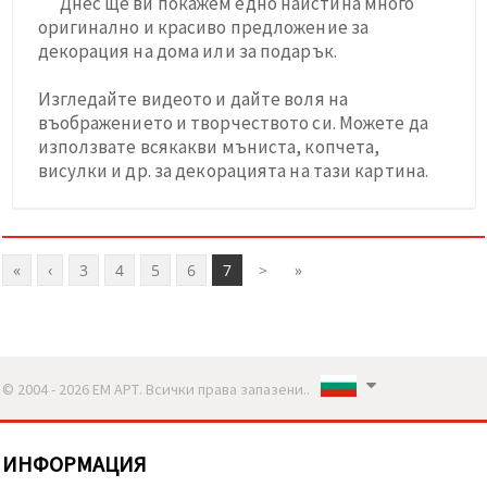
Днес ще ви покажем едно наистина много
оригинално и красиво предложение за
декорация на дома или за подарък.
Изгледайте видеото и дайте воля на
въображението и творчеството си. Можете да
използвате всякакви мъниста, копчета,
висулки и др. за декорацията на тази картина.
«
‹
3
4
5
6
7
>
»
© 2004 - 2026 ЕМ АРТ. Всички права запазени..
ИНФОРМАЦИЯ