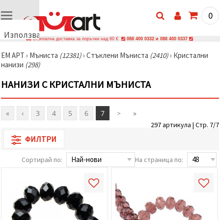
0
Използваме
Безплатна доставка за поръчки над 60 €
088 400 0332 и 088 400 0337
бисквитки
ЕМ АРТ
›
Мъниста
(12381)
›
Стъклени Мъниста
(2410)
›
Кристални
🍪
нанизи
(298)
Използваме
бисквитки
НАНИЗИ С КРИСТАЛНИ МЪНИСТА
и подобни
технологии,
за да
осигурим
«
‹
3
4
5
6
7
>
»
правилната
работа на
297 артикула | Стр. 7/7
сайта, да
подобрим
ФИЛТРИ
твоето
изживяване
Сортирай по:
На страница по:
и, с твое
съгласие,
да
анализираме
трафика и
да
показваме
по-