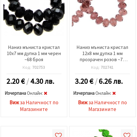
релевантно
съдържание
и реклами,
включително
с помощта
на наши
партньори
за анализ
и
Наниз мъниста кристал
Наниз мъниста кристал
маркетинг.
10x7 мм дупка 1 мм черен
12x8 мм дупка 1 мм
Можеш да
~68 броя
прозрачен розов ~72
се
съгласиш
броя
Код:
702753
Код:
702741
да
използваме
всички
2.20
€
/
4.30 лв.
3.20
€
/
6.26 лв.
"бисквитки"
като
Изчерпана
Oнлайн:
Изчерпана
Oнлайн:
натиснеш
"Приеми
Виж
за Наличност по
Виж
за Наличност по
всички!"
или да
Магазините
Магазините
посочиш
предпочитанията
си в
"Настройки",
като