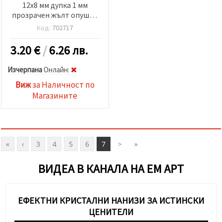
12x8 мм дупка 1 мм
прозрачен жълт опушен
~72 броя
Код:
702717
3.20
€
/
6.26 лв.
Изчерпана
Oнлайн:
Виж
за Наличност по
Магазините
«
‹
3
4
5
6
7
>
»
ВИДЕА В КАНАЛА НА ЕМ АРТ
ЕФЕКТНИ КРИСТАЛНИ НАНИЗИ ЗА ИСТИНСКИ
ЦЕНИТЕЛИ