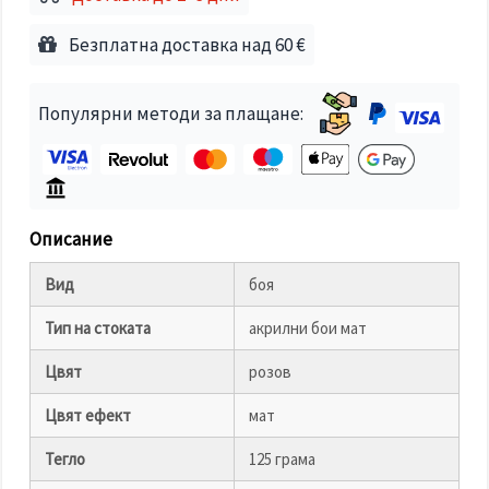
избереш
дадения
вид
Безплатна доставка над 60 €
"бисквитки"
и кликнеш
бутона
"Запази"
Популярни методи за плащане:
Приеми
всички
Настройки
Описание
на
бисквитките
Вид
боя
Тип на стоката
акрилни бои мат
Цвят
розов
Цвят ефект
мат
Тегло
125 грама