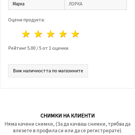
Марка
ЛОРКА
Оцени продукта:
1 звезда
2 звезди
3 звезди
4 звезди
5 звезди
Рейтинг
5.00
/
5
от
1
оценки.
Виж наличността по магазините
СНИМКИ НА КЛИЕНТИ
Няма качени снимки, (За да качваш снимки, трябва да
влезете в профила си или да се регистрирате).