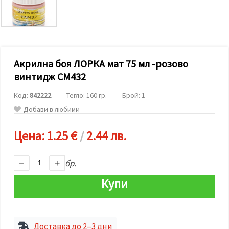
релевантно
съдържание
и реклами,
включително
с помощта
на наши
партньори
Акрилна боя ЛОРКА мат 75 мл -розово
за анализ
и
винтидж CM432
маркетинг.
Можеш да
Код:
842222
Тегло: 160 гр.
Брой: 1
се
съгласиш
Добави в любими
да
използваме
всички
Цена:
1.25 €
/
2.44 лв.
"бисквитки"
като
натиснеш
бр.
"Приеми
всички!"
Купи
или да
посочиш
предпочитанията
си в
"Настройки",
като
Доставка до 2–3 дни