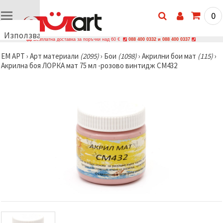
0
Използваме
Безплатна доставка за поръчки над 60 €
088 400 0332 и 088 400 0337
бисквитки
ЕМ АРТ
›
Арт материали
(2095)
›
Бои
(1098)
›
Акрилни бои мат
(115)
›
🍪
Акрилна боя ЛОРКА мат 75 мл -розово винтидж CM432
Използваме
бисквитки
и подобни
технологии,
за да
осигурим
правилната
работа на
сайта, да
подобрим
твоето
изживяване
и, с твое
съгласие,
да
анализираме
трафика и
да
показваме
по-