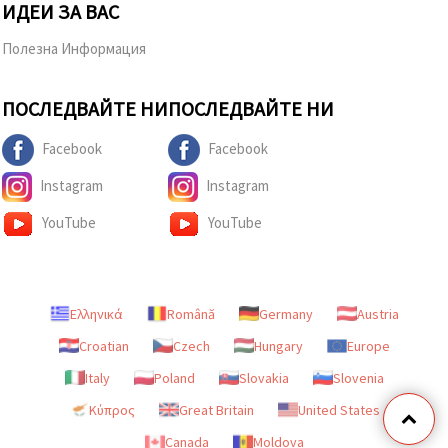
ИДЕИ ЗА ВАС
Полезна Информация
ПОСЛЕДВАЙТЕ НИ
ПОСЛЕДВАЙТЕ НИ
Facebook
Facebook
Instagram
Instagram
YouTube
YouTube
Ελληνικά
Română
Germany
Austria
Croatian
Czech
Hungary
Europe
Italy
Poland
Slovakia
Slovenia
Κύπρος
Great Britain
United States
Canada
Moldova