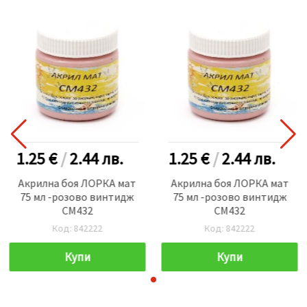
1.25 €
/
2.44
лв.
1.25 €
/
2.44
лв.
Акрилна боя ЛОРКА мат
Акрилна боя ЛОРКА мат
75 мл -розово винтидж
75 мл -розово винтидж
CM432
CM432
Код: 842222
Код: 842222
Купи
Купи