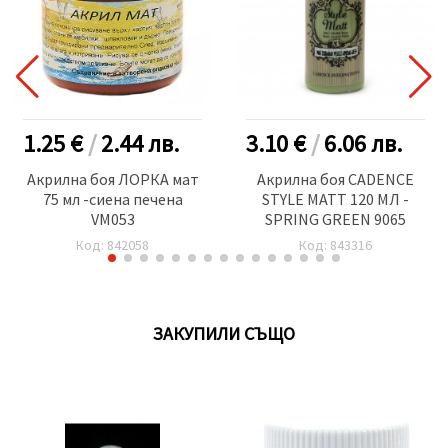
1.25 €
/
2.44
лв.
3.10 €
/
6.06
лв.
Акрилна боя ЛОРКА мат
Акрилна боя CADENCE
75 мл -сиена печена
STYLE MATT 120 МЛ -
VM053
SPRING GREEN 9065
Код: 842058
Код: 843316
ЗАКУПИЛИ СЪЩО