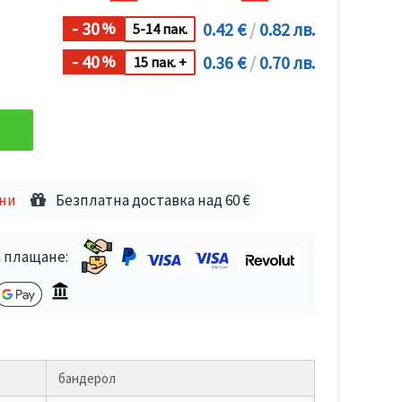
- 30
0.42 €
/
0.82 лв.
%
5-14 пак.
- 40
0.36 €
/
0.70 лв.
%
15 пак. +
дни
Безплатна доставка над 60 €
 плащане:
бандерол