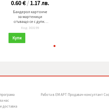
0.60 €
/
1.17
лв.
Бандерол картонче
за мартеници
сгъващо се с дупка
лакирано 95x38 мм 50
Код: 303199
броя
Купи
програма
Работа в ЕМ АРТ Продавач-консултант Со
за нас
и доставка