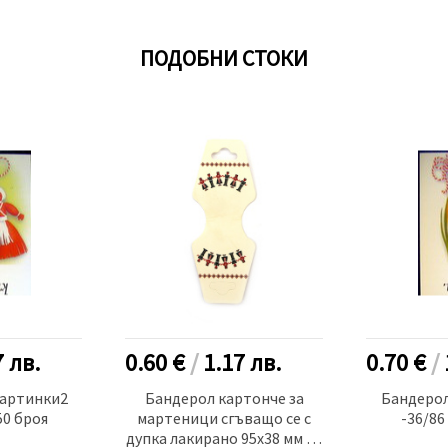
ПОДОБНИ СТОКИ
7
лв.
0.60 €
/
1.17
лв.
0.70 €
/
картинки2
Бандерол картонче за
Бандерол
50 броя
мартеници сгъващо се с
-36/86
дупка лакирано 95x38 мм 50