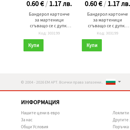
0.60 €
/
1.17
лв.
0.60 €
/
1.17
лв.
Бандерол картонче
Бандерол картонче
за мартеници
за мартеници
сгъващо се с дупка
сгъващо се с дупка
лакирано 95x38 мм 50
лакирано 95x38 мм 50
Код: 303199
Код: 303199
броя
броя
Купи
Купи
© 2004 - 2026 ЕМ АРТ. Всички права запазени..
ИНФОРМАЦИЯ
Нашите цени в евро
Лоялити 
За нас
Другите 
Общи Условия
Поръчка 