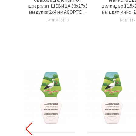
ендер
шперплат ШЕВИЦА 33x27x3
цилиндър 11.5x9
я
мм дупка 2x4 мм АСОРТЕ -5
мм цвят микс -2
броя
броя
Код: 803173
Код: 117