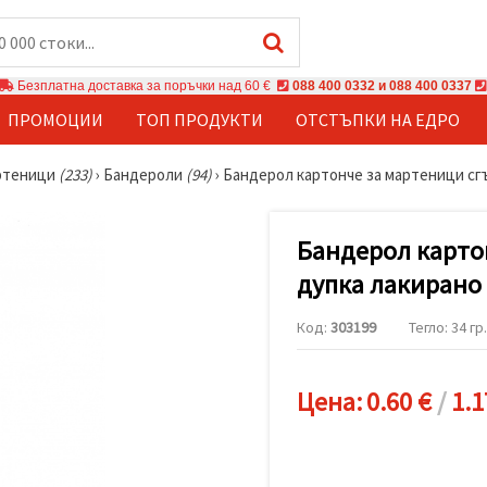
Безплатна доставка за поръчки над 60 €
088 400 0332 и 088 400 0337
ПРОМОЦИИ
ТОП ПРОДУКТИ
ОТСТЪПКИ НА ЕДРО
артеници
(233)
›
Бандероли
(94)
›
Бандерол картонче за мартеници сгъ
Бандерол карто
дупка лакирано 
Код:
303199
Тегло: 34 гр.
Цена:
0.60 €
/
1.1