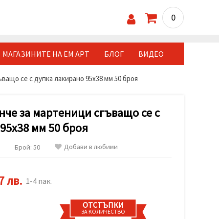
0
МАГАЗИНИТЕ НА ЕМ АРТ
БЛОГ
ВИДЕО
ващо се с дупка лакирано 95x38 мм 50 броя
нче за мартеници сгъващо се с
95x38 мм 50 броя
Добави в любими
Брой: 50
7 лв.
1-4 пак.
ОТСТЪПКИ
ЗА КОЛИЧЕСТВО