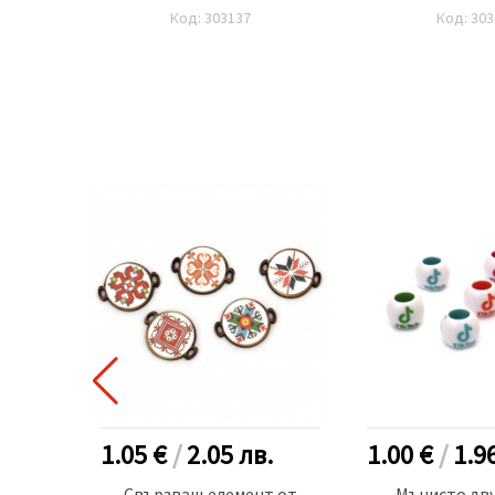
Код: 303137
Код: 303
.
1.05 €
/
2.05
лв.
1.00 €
/
1.9
5+3 см
Свързващ елемент от
Мънисто дв