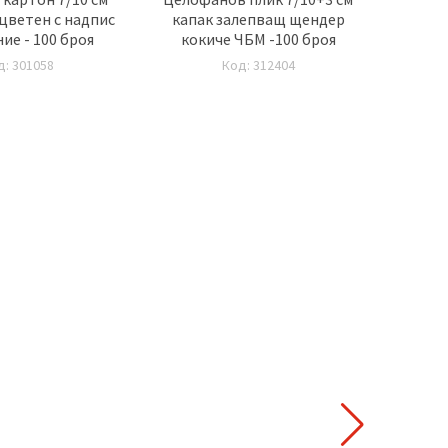
цветен с надпис
капак залепващ щендер
ие - 100 броя
кокиче ЧБМ -100 броя
д: 301058
Код: 312404