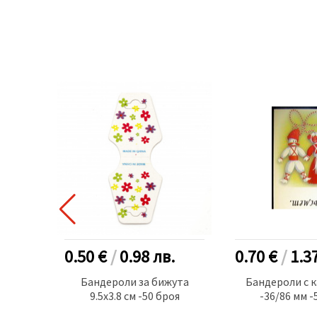
.
0.50 €
/
0.98
лв.
0.70 €
/
1.3
инки
Бандероли за бижута
Бандероли с 
оя
9.5x3.8 см -50 броя
-36/86 мм -