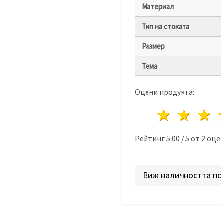
Материал
Тип на стоката
Размер
Тема
Оцени продукта:
1 звез
2 з
Рейтинг
5.00
/
5
от
2
оце
Виж наличността по