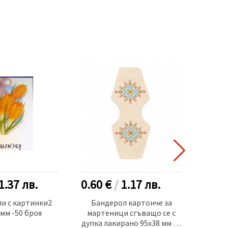
1.37
лв.
0.60 €
/
1.17
лв.
0.60
и с картинки2
Бандерол картонче за
Бан
 мм -50 броя
мартеници сгъващо се с
март
дупка лакирано 95x38 мм 50
дупка 