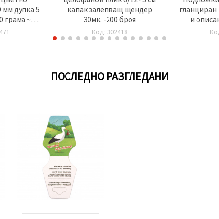
 мм дупка 5
капак залепващ щендер
гланциран 
0 грама ~30
30мк. -200 броя
и описан
471
Код: 302418
Ко
ПОСЛЕДНО РАЗГЛЕДАНИ