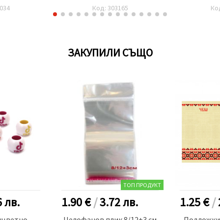
броя
034
Код: 303165
Ко
ЗАКУПИЛИ СЪЩО
ТОП ПРОДУКТ
6
лв.
1.90 €
/
3.72
лв.
1.25 €
/
уцветно
Целофанов плик 8/12+3 см
Подложки 