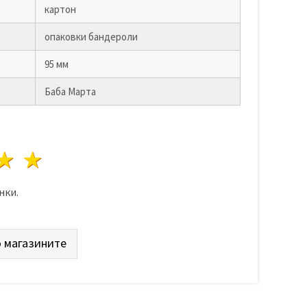
картон
опаковки бандероли
95 мм
Баба Марта
да
везди
3 звезди
4 звезди
5 звезди
нки.
 магазините