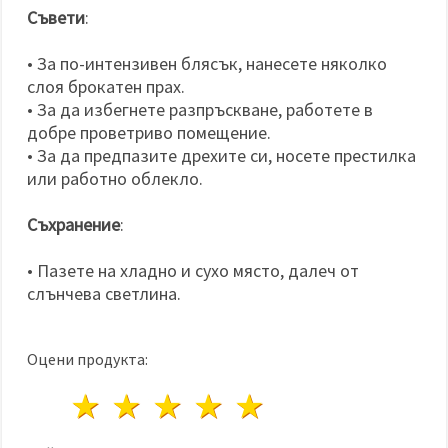
Съвети
:
• За по-интензивен блясък, нанесете няколко
слоя брокатен прах.
• За да избегнете разпръскване, работете в
добре проветриво помещение.
• За да предпазите дрехите си, носете престилка
или работно облекло.
Съхранение
:
• Пазете на хладно и сухо място, далеч от
слънчева светлина.
Оцени продукта:
1 звезда
2 звезди
3 звезди
4 звезди
5 звезди