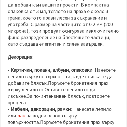
да добави към вашите проекти. В компактна
опаковка от 3 мл, теглото на праха е около 3
грама, което го прави лесен за съхранение и
употреба. С размер на частиците от 0.2 мм (200
микрона), този продукт осигурява изключително
фино разпределение на блестящите частици,
като създава елегантен и сияен завършек.
Декорация
:
•
Картички, покани, албуми, опаковки
: Нанесете
лепило върху повърхността, където искате да
добавите блясък.Поръсете брокатения прах
върху лепилото.Оставете лепилото да
изсъхне.За по-интензивен блясък, повторете
процеса.
•
Мебели, декорации, рамки
: Нанесете лепило
или
лак
на водна основа върху
повърхността.Поръсете брокатения прах върху