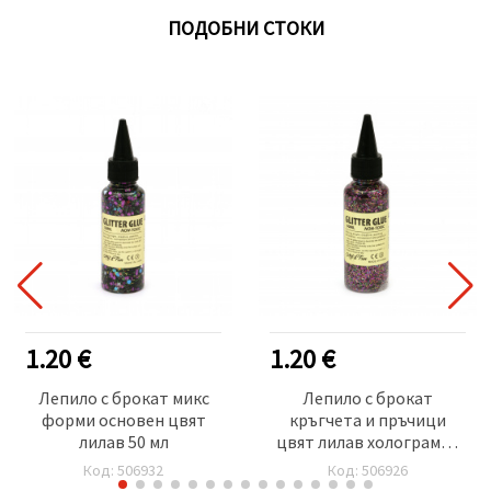
ПОДОБНИ СТОКИ
1.20 €
1.20 €
Лепило с брокат микс
Лепило с брокат
форми основен цвят
кръгчета и пръчици
лилав 50 мл
цвят лилав холограмен
50 мл
Код: 506932
Код: 506926