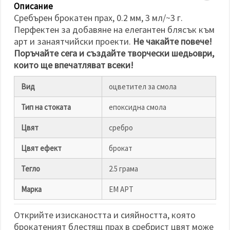
избереш
Описание
дадения
Сребърен брокатен прах, 0.2 мм, 3 мл/~3 г.
вид
"бисквитки"
Перфектен за добавяне на елегантен блясък към
и кликнеш
арт и занаятчийски проекти.
Не чакайте повече!
бутона
"Запази"
Поръчайте сега и създайте творчески шедьоври,
които ще впечатляват всеки!
Приеми
Вид
оцветител за смола
всички
Тип на стоката
епоксидна смола
Настройки
на
Цвят
сребро
бисквитките
Цвят ефект
брокат
Тегло
2.5 грама
Марка
ЕМ АРТ
Открийте изискаността и сияйността, която
брокатеният блестящ прах в сребрист цвят може