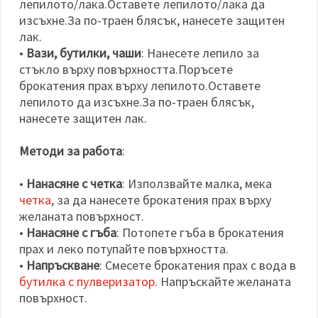
лепилото/лака.Оставете лепилото/лака да
изсъхне.За по-траен блясък, нанесете защитен
лак.
•
Вази, бутилки, чаши
: Нанесете лепило за
стъкло върху повърхността.Поръсете
брокатения прах върху лепилото.Оставете
лепилото да изсъхне.За по-траен блясък,
нанесете защитен лак.
Методи за работа
:
•
Нанасяне с четка
: Използвайте малка, мека
четка
, за да нанесете брокатения прах върху
желаната повърхност.
•
Нанасяне с гъба
: Потопете гъба в брокатения
прах и леко потупайте повърхността.
•
Напръскване
: Смесете брокатения прах с вода в
бутилка с пулверизатор
. Напръскайте желаната
повърхност.