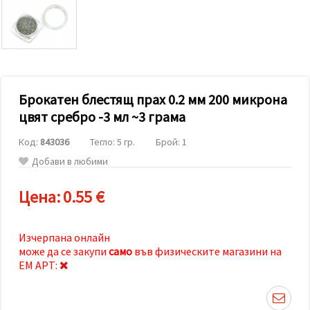
релевантно
съдържание
и реклами,
включително
с помощта
на наши
партньори
за анализ
и
Брокатен блестящ прах 0.2 мм 200 микрона
маркетинг.
цвят сребро -3 мл ~3 грама
Можеш да
се
Код:
843036
Тегло: 5 гр.
Брой: 1
съгласиш
да
Добави в любими
използваме
всички
"бисквитки"
Цена:
0.55 €
като
натиснеш
"Приеми
всички!"
Изчерпана онлайн
или да
може да се закупи
само
във физическите магазини на
посочиш
ЕМ АРТ:
предпочитанията
си в
"Настройки",
като