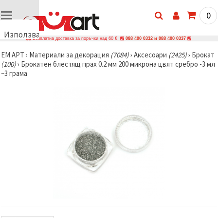
0
Използваме
Безплатна доставка за поръчки над 60 €
088 400 0332 и 088 400 0337
бисквитки
ЕМ АРТ
›
Материали за декорация
(7084)
›
Аксесоари
(2425)
›
Брокат
🍪
(100)
›
Брокатен блестящ прах 0.2 мм 200 микрона цвят сребро -3 мл
Използваме
~3 грама
бисквитки
и подобни
технологии,
за да
осигурим
правилната
работа на
сайта, да
подобрим
твоето
изживяване
и, с твое
съгласие,
да
анализираме
трафика и
да
показваме
по-