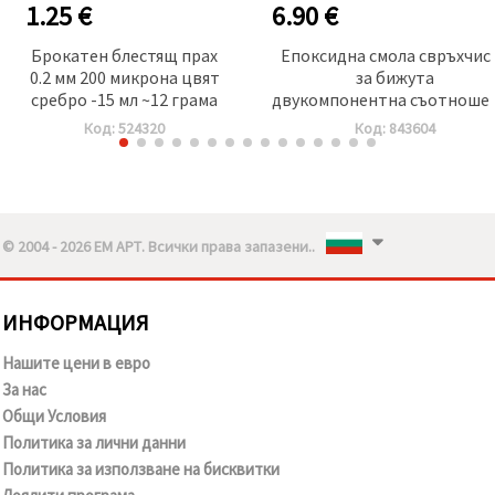
1.25 €
6.90 €
Брокатен блестящ прах
Епоксидна смола свръхчис
0.2 мм 200 микрона цвят
за бижута
сребро -15 мл ~12 грама
двукомпонентна съотноше
3/1 (А-75 грама/В-25 грама
Код: 524320
Код: 843604
клас ААА -100 грама
© 2004 - 2026 ЕМ АРТ. Всички права запазени..
ИНФОРМАЦИЯ
Нашите цени в евро
За нас
Общи Условия
Политика за лични данни
Политика за използване на бисквитки