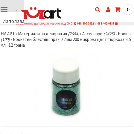
0
Използваме
Безплатна доставка за поръчки над 60 €
088 400 0332 и 088 400 0337
бисквитки
ЕМ АРТ
›
Материали за декорация
(7084)
›
Аксесоари
(2425)
›
Брокат
🍪
(100)
›
Брокатен блестящ прах 0.2 мм 200 микрона цвят тюркоаз -15
Използваме
мл ~12 грама
бисквитки
и подобни
технологии,
за да
осигурим
правилната
работа на
сайта, да
подобрим
твоето
изживяване
и, с твое
съгласие,
да
анализираме
трафика и
да
показваме
по-