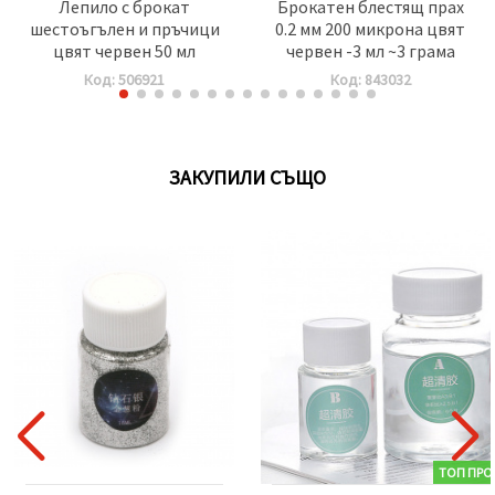
Лепило с брокат
Брокатен блестящ прах
шестоъгълен и пръчици
0.2 мм 200 микрона цвят
цвят червен 50 мл
червен -3 мл ~3 грама
Код: 506921
Код: 843032
ЗАКУПИЛИ СЪЩО
ТОП ПРО