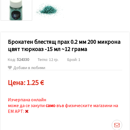
релевантно
съдържание
и реклами,
включително
с помощта
на наши
партньори
за анализ
и
Брокатен блестящ прах 0.2 мм 200 микрона
маркетинг.
цвят тюркоаз -15 мл ~12 грама
Можеш да
се
Код:
524330
Тегло: 12 гр.
Брой: 1
съгласиш
да
Добави в любими
използваме
всички
"бисквитки"
Цена:
1.25 €
като
натиснеш
"Приеми
всички!"
Изчерпана онлайн
или да
може да се закупи
само
във физическите магазини на
посочиш
ЕМ АРТ:
предпочитанията
си в
"Настройки",
като