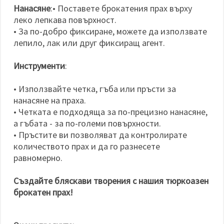
Нанасяне
:• Поставете брокатения прах върху
леко лепкава повърхност.
• За по-добро фиксиране, можете да използвате
лепило, лак или друг фиксиращ агент.
Инструменти
:
• Използвайте четка, гъба или пръсти за
нанасяне на праха.
• Четката е подходяща за по-прецизно нанасяне,
а гъбата - за по-големи повърхности.
• Пръстите ви позволяват да контролирате
количеството прах и да го разнесете
равномерно.
Създайте бляскави творения с нашия тюркоазен
брокатен прах!