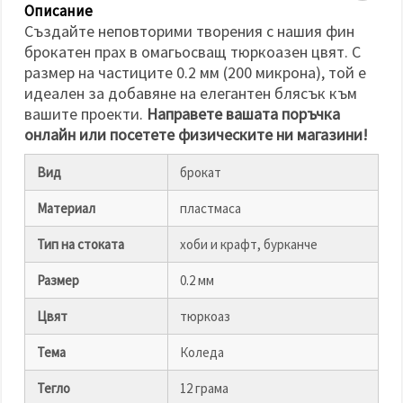
избереш
Описание
дадения
Създайте неповторими творения с нашия фин
вид
"бисквитки"
брокатен прах в омагьосващ тюркоазен цвят. С
и кликнеш
размер на частиците 0.2 мм (200 микрона), той е
бутона
"Запази"
идеален за добавяне на елегантен блясък към
вашите проекти.
Направете вашата поръчка
онлайн или посетете физическите ни магазини!
Приеми
всички
Вид
брокат
Настройки
на
Материал
пластмаса
бисквитките
Тип на стоката
хоби и крафт, бурканче
Размер
0.2 мм
Цвят
тюркоаз
Тема
Коледа
Тегло
12 грама