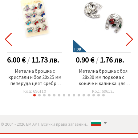
НОВ
6.00 €
/
11.73
лв.
0.90 €
/
1.76
лв.
Метална брошка с
Метална брошка с боя
кристали и боя 20x25 мм
28x30 мм подкова с
пеперуда цвят сребро
кокиче и калинка цвят
-12 броя
сребро
Код: 696110
Код: 696125
© 2004 - 2026 ЕМ АРТ. Всички права запазени..