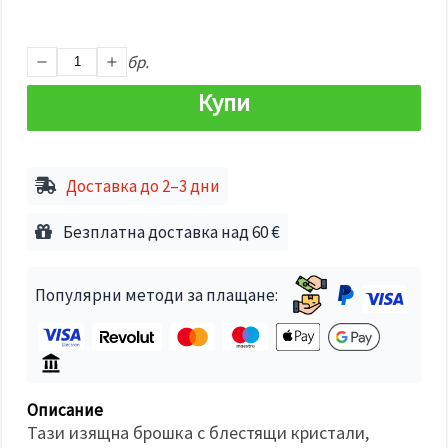
избереш
дадения
вид
"бисквитки"
бр.
и кликнеш
бутона
Купи
"Запази"
Приеми
всички
Доставка до 2–3 дни
Настройки
на
Безплатна доставка над 60 €
бисквитките
Популярни методи за плащане:
Описание
Тази изящна брошка с блестящи кристали,