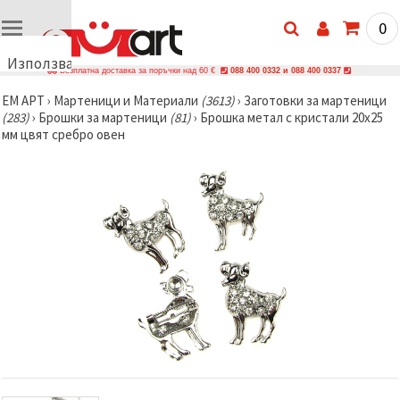
0
Използваме
Безплатна доставка за поръчки над 60 €
088 400 0332 и 088 400 0337
бисквитки
ЕМ АРТ
›
Мартеници и Материали
(3613)
›
Заготовки за мартеници
🍪
(283)
›
Брошки за мартеници
(81)
›
Брошка метал с кристали 20x25
Използваме
мм цвят сребро овен
бисквитки
и подобни
технологии,
за да
осигурим
правилната
работа на
сайта, да
подобрим
твоето
изживяване
и, с твое
съгласие,
да
анализираме
трафика и
да
показваме
по-