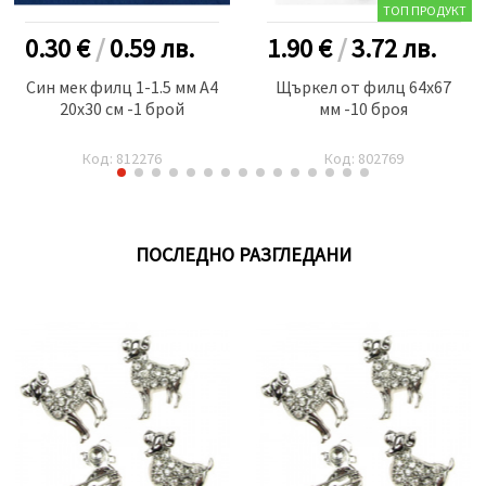
ТОП ПРОДУКТ
0.30 €
/
0.59
лв.
1.90 €
/
3.72
лв.
Син мек филц 1-1.5 мм A4
Щъркел от филц 64x67
20x30 см -1 брой
мм -10 броя
Код: 812276
Код: 802769
ПОСЛЕДНО РАЗГЛЕДАНИ