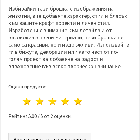
Избирайки тази брошка с изображения на
животни, вие добавяте характер, стил и блясък
към вашите крафт проекти и личен стил.
Изработени с внимание към детайла и от
висококачествени материали, тези брошки не
само са красиви, но и издръжливи. Използвайте
ги в бижута, декорации или като част от по-
голям проект за добавяне на радост и
вдъхновение във всяко творческо начинание.
Оцени продукта:
1 звезда
2 звезди
3 звезди
4 звезди
5 звезди
Рейтинг
5.00
/
5
от
2
оценки.
Виж наличността по магазините