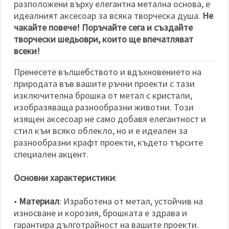
разположени върху елегантна метална основа, е
идеалният аксесоар за всяка творческа душа.
Не
чакайте повече! Поръчайте сега и създайте
творчески шедьоври, които ще впечатляват
всеки!
Пренесете вълшебството и вдъхновението на
природата във вашите ръчни проекти с тази
изключителна брошка от метал с кристали,
изобразяваща разнообразни животни. Този
изящен аксесоар не само добавя елегантност и
стил към всяко облекло, но и е идеален за
разнообразни крафт проекти, където търсите
специален акцент.
Основни характеристики
:
•
Материал
: Изработена от метал, устойчив на
износване и корозия, брошката е здрава и
гарантира дълготрайност на вашите проекти.