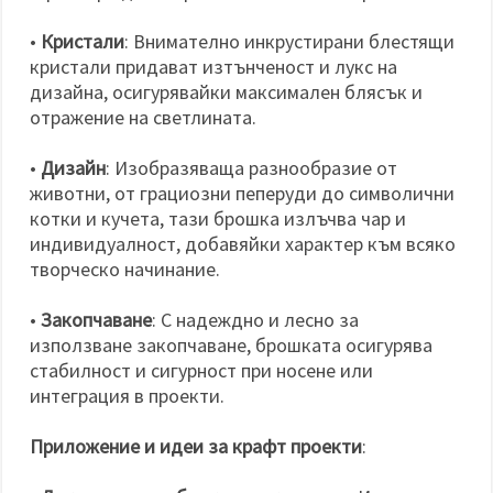
•
Кристали
: Внимателно инкрустирани блестящи
кристали придават изтънченост и лукс на
дизайна, осигурявайки максимален блясък и
отражение на светлината.
•
Дизайн
: Изобразяваща разнообразие от
животни, от грациозни пеперуди до символични
котки и кучета, тази брошка излъчва чар и
индивидуалност, добавяйки характер към всяко
творческо начинание.
•
Закопчаване
: С надеждно и лесно за
използване закопчаване, брошката осигурява
стабилност и сигурност при носене или
интеграция в проекти.
Приложение и идеи за крафт проекти
: