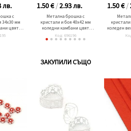
3
лв.
1.50 €
/
2.93
лв.
1.50 €
/
ошка с
Метална брошка с
Метал
я 34x30 мм
кристали и боя 40x42 мм
кристали 
ани цвят
коледни камбани цвят
коледен ве
о
сребро
195
Код: 696196
Ко
ЗАКУПИЛИ СЪЩО