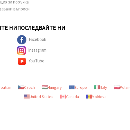
ция за поръчка
давани въпроси
ТЕ НИ
ПОСЛЕДВАЙТЕ НИ
Facebook
Instagram
YouTube
roatian
Czech
Hungary
Europe
Italy
Polan
United States
Canada
Moldova