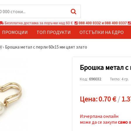
Безплатна доставка за поръчки над 60 €
088 400 0332 и 088 400 0337
ПРОМОЦИИ
ТОП ПРОДУКТИ
ОТСТЪПКИ НА ЕДРО
9)
›
Брошка метал с перли 60x15 мм цвят злато
Брошка метал с 
Код:
696032
Тегло: 4 гр.
Цена:
0.70 €
/
1.3
Изчерпана онлайн
може да се закупи
само
в