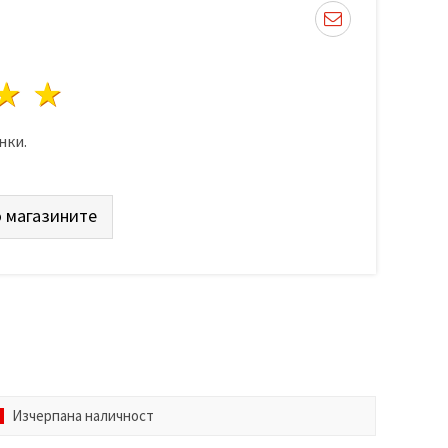
да
везди
3 звезди
4 звезди
5 звезди
нки.
 магазините
Изчерпана наличност