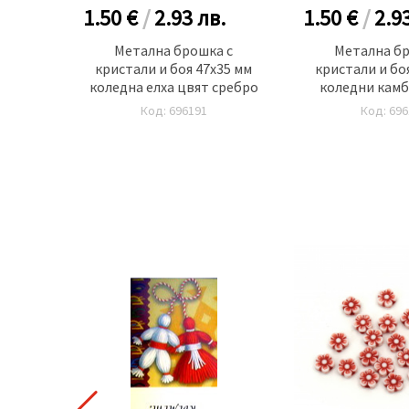
.
1.50 €
/
2.93
лв.
1.50 €
/
2.9
 с
Метална брошка с
Метална бр
м цвят
кристали и боя 47x35 мм
кристали и бо
коледна елха цвят сребро
коледни камб
сребр
Код: 696191
Код: 696