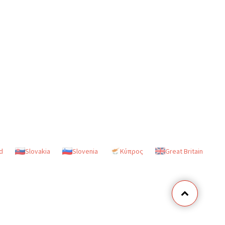
d
Slovakia
Slovenia
Κύπρος
Great Britain