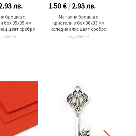
2.93
лв.
1.50 €
/
2.93
лв.
1.50
на брошка с
Метална брошка с
М
и боя 35x35 мм
кристали и боя 36x33 мм
крист
нец цвят сребро
коледна елха цвят сребро
ве
д: 696194
Код: 696192