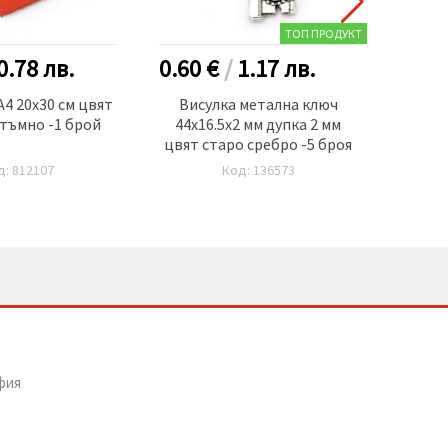
ТОП ПРОДУКТ
0.78
лв.
0.60 €
/
1.17
лв.
0.80
A4 20x30 см цвят
Висулка метална ключ
Свър
тъмно -1 брой
44x16.5x2 мм дупка 2 мм
овал 3
цвят старо сребро -5 броя
прин
д: 812107
Код: 136573
фия