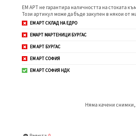
избереш
дадения
ЕМ АРТ не гарантира наличността на стоката къ
вид
Този артикул може да бъде закупен в някои от м
"бисквитки"
и кликнеш
ЕМ АРТ СКЛАД НА ЕДРО
бутона
"Запази"
ЕМАРТ МАРТЕНИЦИ БУРГАС
Приеми
ЕМ АРТ БУРГАС
всички
ЕМ АРТ СОФИЯ
Настройки
на
ЕМ АРТ СОФИЯ НДК
бисквитките
Няма качени снимки, 
Ревюта:
0