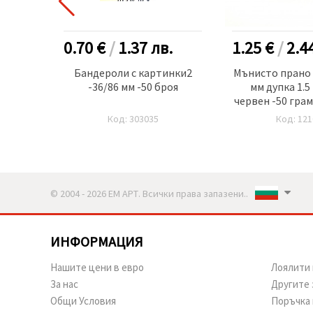
.
0.70 €
/
1.37
лв.
1.25 €
/
2.4
да с
Бандероли с картинки2
Мънисто прано 
екстил
-36/86 мм -50 броя
мм дупка 1.5
2 броя
червен -50 грам
Код: 303035
Код: 121
© 2004 - 2026 ЕМ АРТ. Всички права запазени..
ИНФОРМАЦИЯ
Нашите цени в евро
Лоялити 
За нас
Другите 
Общи Условия
Поръчка 