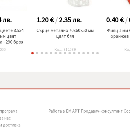
4
лв.
1.20 €
/
2.35
лв.
0.40 €
/
цвете 8.5x4
Сърце метално 70x60x50 мм
Филц 1 мм 
 мм цвят
цвят бял
оранжев 
а ~290 броя
055
Код: 812539
Ко
програма
Работа в ЕМ АРТ Продавач-консултант Со
за нас
и доставка