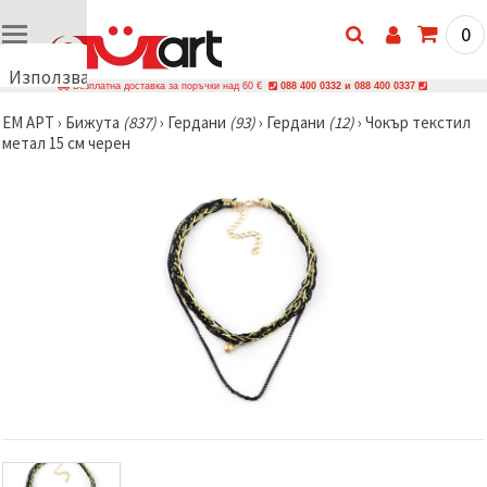
0
Използваме
Безплатна доставка за поръчки над 60 €
088 400 0332 и 088 400 0337
бисквитки
ЕМ АРТ
›
Бижутa
(837)
›
Гердани
(93)
›
Гердани
(12)
›
Чокър текстил
🍪
метал 15 см черен
Използваме
бисквитки
и подобни
технологии,
за да
осигурим
правилната
работа на
сайта, да
подобрим
твоето
изживяване
и, с твое
съгласие,
да
анализираме
трафика и
да
показваме
по-