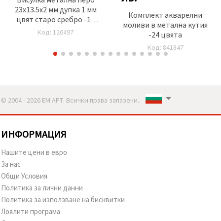
23x13.5x2 мм дупка 1 мм
Комплект акварелни
цвят старо сребро -10
моливи в метална кутия
броя
Код: 126497
-24 цвята
Код: 841847
© 2004 - 2026 ЕМ АРТ. Всички права запазени..
ИНФОРМАЦИЯ
Нашите цени в евро
За нас
Общи Условия
Политика за лични данни
Политика за използване на бисквитки
Лоялити програма