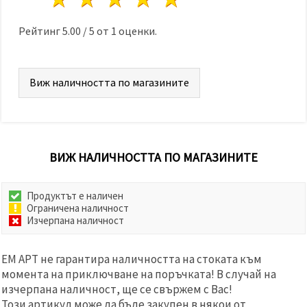
избереш
дадения
вид
Рейтинг
5.00
/
5
от
1
оценки.
"бисквитки"
и кликнеш
бутона
"Запази"
Виж наличността по магазините
Приеми
всички
Настройки
ВИЖ НАЛИЧНОСТТА ПО МАГАЗИНИТЕ
на
бисквитките
Продуктът е наличен
Ограничена наличност
Изчерпана наличност
ЕМ АРТ не гарантира наличността на стоката към
момента на приключване на поръчката! В случай на
изчерпана наличност, ще се свържем с Вас!
Този артикул може да бъде закупен в някои от