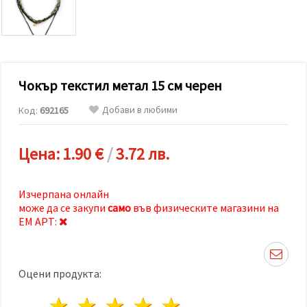
релевантно
съдържание
и реклами,
включително
с помощта
на наши
партньори
Чокър текстил метал 15 см черен
за анализ
и
маркетинг.
Добави в любими
Код:
692165
Можеш да
се
съгласиш
Цена:
1.90 €
/
3.72 лв.
да
използваме
всички
"бисквитки"
Изчерпана онлайн
като
може да се закупи
само
във физическите магазини на
натиснеш
"Приеми
ЕМ АРТ:
всички!"
или да
посочиш
предпочитанията
Оцени продукта:
си в
"Настройки",
като
1 звезда
2 звезди
3 звезди
4 звезди
5 звезди