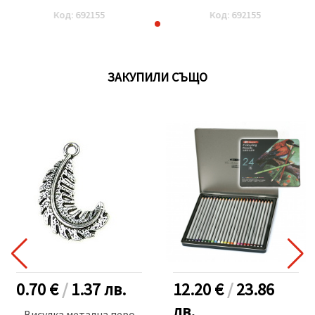
Код: 692155
Код: 692155
ЗАКУПИЛИ СЪЩО
0.70 €
/
1.37
лв.
12.20 €
/
23.86
лв.
Висулка метална перо