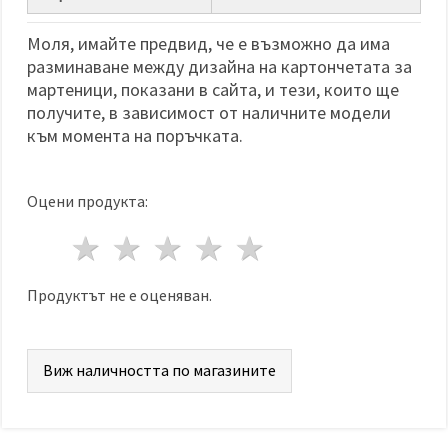
избереш
дадения
вид
Моля, имайте предвид, че е възможно да има
"бисквитки"
разминаване между дизайна на картончетата за
и кликнеш
бутона
мартеници, показани в сайта, и тези, които ще
"Запази"
получите, в зависимост от наличните модели
към момента на поръчката.
Приеми
всички
Оцени продукта:
Настройки
на
1 звезда
2 звезди
3 звезди
4 звезди
5 звезди
бисквитките
Продуктът не е оценяван.
Виж наличността по магазините