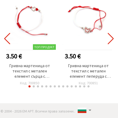
ТОП ПРОДУКТ
3.50 €
3.50 €
Гривна мартеница от
Гривна мартеница от
текстил с метален
текстил с метален
елемент сърца с
елемент пеперуда с
кристали -12 броя
кристали -12 броя
Код: 700850
Код: 700851
© 2004 - 2026 ЕМ АРТ. Всички права запазени..