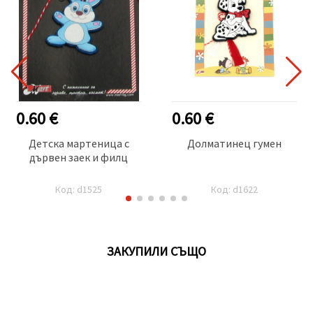
0.60 €
0.60 €
Детска мартеница с
Долматинец гумен
дървен заек и филц
Код: d1525
Код: d1622
ЗАКУПИЛИ СЪЩО