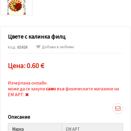
релевантно
съдържание
и реклами,
включително
с помощта
на наши
партньори
Цвете с калинка филц
за анализ
и
маркетинг.
Добави в любими
Код:
d1628
Можеш да
се
съгласиш
Цена:
0.60 €
да
използваме
всички
"бисквитки"
Изчерпана онлайн
като
може да се закупи
само
във физическите магазини на
натиснеш
"Приеми
ЕМ АРТ:
всички!"
или да
посочиш
предпочитанията
Описание
си в
"Настройки",
като
Марка
ЕМ АРТ