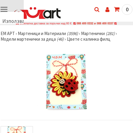
0
Използваме
Безплатна доставка за поръчки над 60 €
088 400 0332 и 088 400 0337
бисквитки
ЕМ АРТ
›
Мартеници и Материали
(3596)
›
Мартенички
(281)
›
🍪
Модели мартенички за деца
(46)
›
Цвете с калинка филц
Използваме
бисквитки
и подобни
технологии,
за да
осигурим
правилната
работа на
сайта, да
подобрим
твоето
изживяване
и, с твое
съгласие,
да
анализираме
трафика и
да
показваме
по-