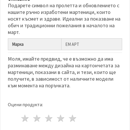
избереш
Подарете символ на пролетта и обновлението с
дадения
вид
нашите ръчно изработени мартеници, които
"бисквитки"
носят късмет и здраве. Идеални за показване на
и кликнеш
бутона
обич и традиционни пожелания в началото на
"Запази"
март.
Приеми
Марка
ЕМ АРТ
всички
Моля, имайте предвид, че е възможно да има
Настройки
разминаване между дизайна на картончетата за
на
мартеници, показани в сайта, и тези, които ще
бисквитките
получите, в зависимост от наличните модели
към момента на поръчката.
Оцени продукта:
1 звезда
2 звезди
3 звезди
4 звезди
5 звезди