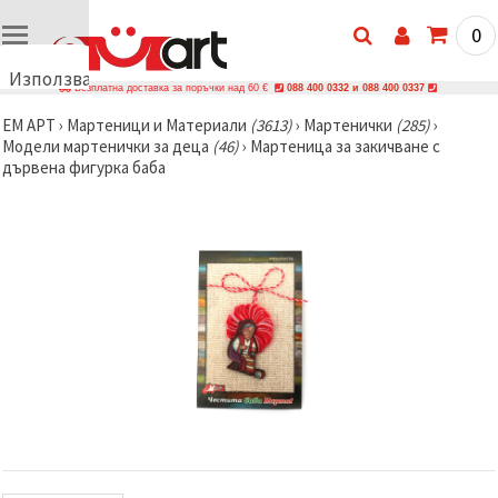
0
Използваме
Безплатна доставка за поръчки над 60 €
088 400 0332 и 088 400 0337
бисквитки
ЕМ АРТ
›
Мартеници и Материали
(3613)
›
Мартенички
(285)
›
🍪
Модели мартенички за деца
(46)
›
Мартеница за закичване с
Използваме
дървена фигурка баба
бисквитки
и подобни
технологии,
за да
осигурим
правилната
работа на
сайта, да
подобрим
твоето
изживяване
и, с твое
съгласие,
да
анализираме
трафика и
да
показваме
по-