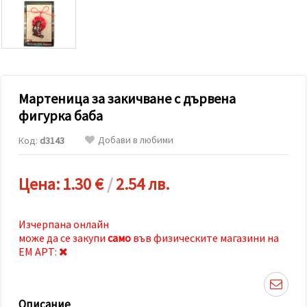
релевантно
съдържание
и реклами,
включително
с помощта
на наши
партньори
за анализ
и
Мартеница за закичване с дървена
маркетинг.
фигурка баба
Можеш да
се
Добави в любими
Код:
d3143
съгласиш
да
използваме
всички
Цена:
1.30 €
/
2.54 лв.
"бисквитки"
като
натиснеш
"Приеми
Изчерпана онлайн
всички!"
може да се закупи
само
във физическите магазини на
или да
ЕМ АРТ:
посочиш
предпочитанията
си в
"Настройки",
като
Описание