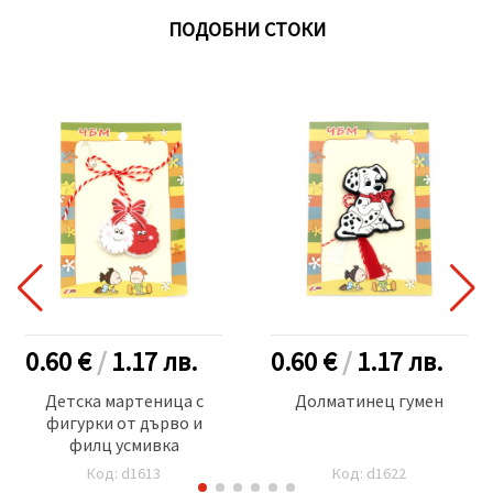
ПОДОБНИ СТОКИ
0.60 €
/
1.17
лв.
0.60 €
/
1.17
лв.
Детска мартеница с
Долматинец гумен
фигурки от дърво и
филц усмивка
Код: d1613
Код: d1622