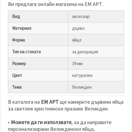
избереш
Ви предлага онлайн магазина на ЕМ АРТ.
дадения
вид
"бисквитки"
Вид
аксесоар
и кликнеш
бутона
Материал
дърво
"Запази"
Форма
яйце
Приеми
всички
Тип на стоката
за декорация
Настройки
Размер
39 мм
на
бисквитките
Цвят
натурален
Тема
Великден
В каталога на
ЕМ АРТ
ще намерите дървени яйца
за светлия християнски празник Великден.
•
Можете да ги използвате
, за да направите
персонализирани Великденски яйца,