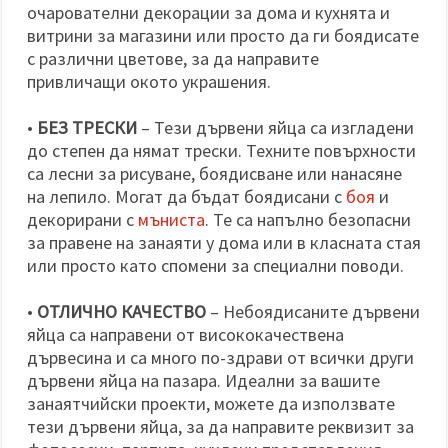
очарователни декорации за дома и кухнята и
витрини за магазини или просто да ги боядисате
с различни цветове, за да направите
привличащи окото украшения.
•
БЕЗ ТРЕСКИ
– Тези дървени яйца са изгладени
до степен да нямат трески. Техните повърхности
са лесни за рисуване, боядисване или нанасяне
на лепило. Могат да бъдат боядисани с
боя
и
декорирани с
мъниста
. Те са напълно безопасни
за правене на занаяти у дома или в класната стая
или просто като спомени за специални поводи.
•
ОТЛИЧНО КАЧЕСТВО
– Небоядисаните дървени
яйца са направени от висококачествена
дървесина и са много по-здрави от всички други
дървени яйца на пазара. Идеални за вашите
занаятчийски проекти, можете да използвате
тези дървени яйца, за да направите реквизит за