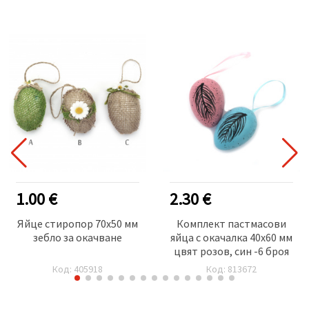
1.00 €
2.30 €
Яйце стиропор 70x50 мм
Комплект пастмасови
зебло за окачване
яйца с окачалка 40x60 мм
цвят розов, син -6 броя
Код: 405918
Код: 813672