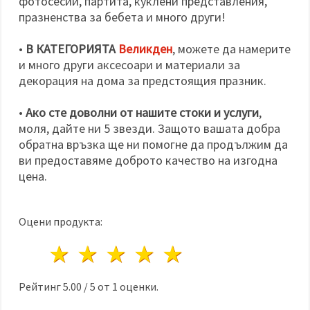
фотосесии, партита, куклени представления,
празненства за бебета и много други!
•
В КАТЕГОРИЯТА
Великден
, можете да намерите
и много други аксесоари и материали за
декорация на дома за предстоящия празник.
•
Ако сте доволни от нашите стоки и услуги
,
моля, дайте ни 5 звезди. Защото вашата добра
обратна връзка ще ни помогне да продължим да
ви предоставяме доброто качество на изгодна
цена.
Оцени продукта:
1 звезда
2 звезди
3 звезди
4 звезди
5 звезди
Рейтинг
5.00
/
5
от
1
оценки.