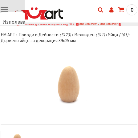
0
Използваме
Безплатна доставка за поръчки над 60 €
088 400 0332 и 088 400 0337
бисквитки
ЕМ АРТ
›
Поводи и Дейности
(5173)
›
Великден
(311)
›
Яйца
(161)
›
🍪
Дървено яйце за декорация 39x25 мм
Използваме
бисквитки
и подобни
технологии,
за да
осигурим
правилната
работа на
сайта, да
подобрим
твоето
изживяване
и, с твое
съгласие,
да
анализираме
трафика и
да
показваме
по-