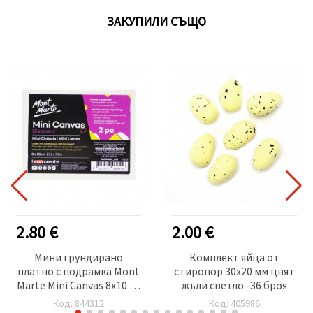
ЗАКУПИЛИ СЪЩО
2.80 €
2.00 €
Мини грундирано
Комплект яйца от
платно с подрамка Mont
стиропор 30x20 мм цвят
Marte Mini Canvas 8x10 см
жъли светло -36 броя
-2 броя
Код: 844312
Код: 405986