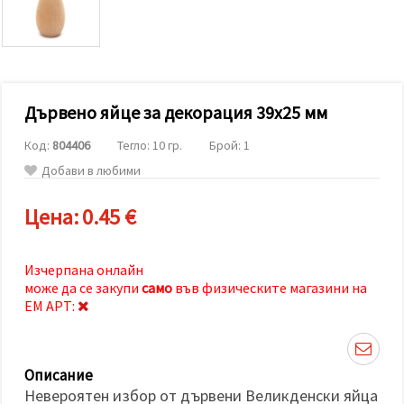
релевантно
съдържание
и реклами,
включително
с помощта
на наши
партньори
Дървено яйце за декорация 39x25 мм
за анализ
и
маркетинг.
Код:
804406
Тегло: 10 гр.
Брой: 1
Можеш да
Добави в любими
се
съгласиш
да
Цена:
0.45 €
използваме
всички
"бисквитки"
като
Изчерпана онлайн
натиснеш
може да се закупи
само
във физическите магазини на
"Приеми
всички!"
ЕМ АРТ:
или да
посочиш
предпочитанията
си в
Описание
"Настройки",
като
Невероятен избор от дървени Великденски яйца