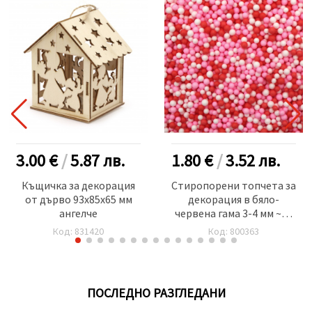
3.00 €
/
5.87
лв.
1.80 €
/
3.52
лв.
Къщичка за декорация
Стиропорени топчета за
от дърво 93x85x65 мм
декорация в бяло-
ангелче
червена гама 3-4 мм ~15
грама
Код: 831420
Код: 800363
ПОСЛЕДНО РАЗГЛЕДАНИ