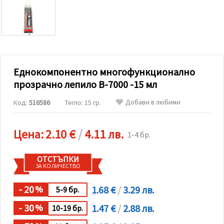
релевантно
съдържание
и реклами,
включително
с помощта
на наши
партньори
за анализ
и
Еднокомпонентно многофункционално
маркетинг.
прозрачно лепило B-7000 -15 мл
Можеш да
се
Добави в любими
Код:
516586
Тегло: 15 гр.
съгласиш
да
използваме
всички
Цена:
2.10 €
/
4.11 лв.
1-4 бр.
"бисквитки"
като
натиснеш
ОТСТЪПКИ
"Приеми
ЗА КОЛИЧЕСТВО
всички!"
или да
посочиш
- 20
1.68 €
/
3.29 лв.
%
5-9 бр.
предпочитанията
си в
- 30
1.47 €
/
2.88 лв.
%
10-19 бр.
"Настройки",
като