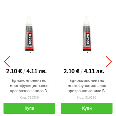
2.10 €
/
4.11
лв.
2.10 €
/
4.11
лв.
Еднокомпонентно
Еднокомпонентно
многофункционално
многофункционално
прозрачно лепило B-
прозрачно лепило B-
7000 -15 мл
7000 -15 мл
Код: 516586
Код: 516586
Купи
Купи