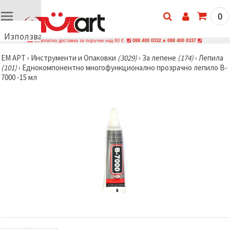
0
Използваме
Безплатна доставка за поръчки над 60 €
088 400 0332 и 088 400 0337
бисквитки
ЕМ АРТ
›
Инструменти и Опаковки
(3029)
›
За лепене
(174)
›
Лепила
🍪
(101)
›
Еднокомпонентно многофункционално прозрачно лепило B-
Използваме
7000 -15 мл
бисквитки
и подобни
технологии,
за да
осигурим
правилната
работа на
сайта, да
подобрим
твоето
изживяване
и, с твое
съгласие,
да
анализираме
трафика и
да
показваме
по-