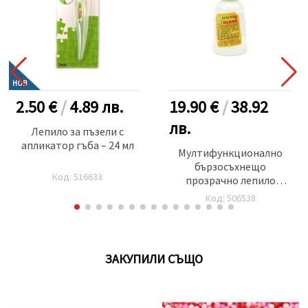
НОВ
2.50 €
/
4.89
лв.
19.90 €
/
38.92
лв.
Лепило за пъзели с
апликатор гъба – 24 мл
Мултифункционално
бързосъхнещо
Код: 516633
прозрачно лепило
KAGUER с висок
Код: 506538
вискозитет -150 мл
ЗАКУПИЛИ СЪЩО