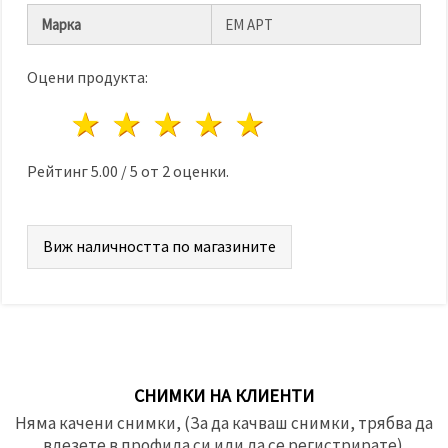
Марка
ЕМ АРТ
Оцени продукта:
1 звезда
2 звезди
3 звезди
4 звезди
5 звезди
Рейтинг
5.00
/
5
от
2
оценки.
Виж наличността по магазините
СНИМКИ НА КЛИЕНТИ
Няма качени снимки, (За да качваш снимки, трябва да
влезете в профила си или да се регистрирате).