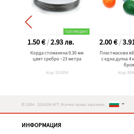
ТОП ПРОДУКТ
.
1.50 €
/
2.93
лв.
2.00 €
/
3.9
мл цвят
Корда стоманена 0.30 мм
Пластмасови яй
цвят сребро ~23 метра
с една дупка 4 
броя
Код: 515054
Код: 804
© 2004 - 2026 ЕМ АРТ. Всички права запазени..
ИНФОРМАЦИЯ