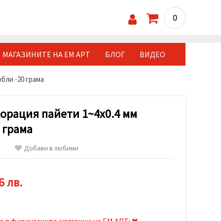
0
МАГАЗИНИТЕ НА ЕМ АРТ
БЛОГ
ВИДЕО
бли -20 грама
орация пайети 1~4x0.4 мм
 грама
Добави в любими
6 лв.
ъв физическите магазини на ЕМ АРТ: