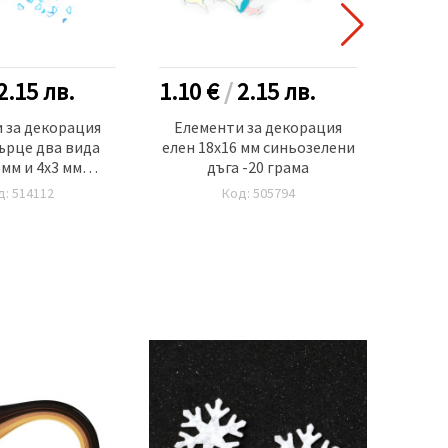
2.15
лв.
1.10 €
/
2.15
лв.
0.90
 за декорация
Елементи за декорация
Пайет
ърце два вида
елен 18x16 мм синьозелени
две д
5 мм и 4x3 мм
дъга -20 грама
 бледосини дъга
д: 514112
Код: 505794
0 грама