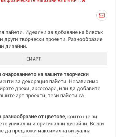
я пайети. Идеални за добавяне на блясък
 и други творчески проекти. Разнообразие
ни дизайни.
ЕМ АРТ
и очарованието на вашите творчески
менти за декорация пайети. Независимо
ирате дрехи, аксесоари, или да добавите
шите арт проекти, тези пайети са
 разнообразие от цветове
, които ще ви
те уникални и оригинални дизайни. Всеки
 че да предложи максимална визуална