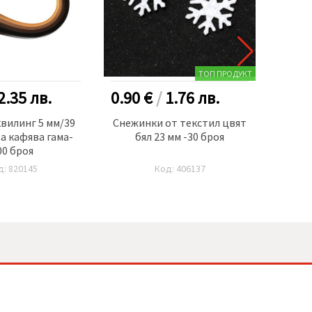
ТОП ПРОДУКТ
2.35
лв.
0.90 €
/
1.76
лв.
0.50
квилинг 5 мм/39
Снежинки от текстил цвят
Филц 
та кафява гама-
бял 23 мм -30 броя
МЕРИ
00 броя
цвят
д: 820145
Код: 406137