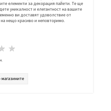
шите елементи за декорация пайети. Те ще
дете уникалност и елегантност на вашите
еменно ви доставят удоволствие от
 на нещо красиво и неповторимо.
да
везди
3 звезди
4 звезди
5 звезди
н.
 магазините