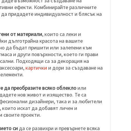
 даде възможност за създаване на
тивни ефекти. Комбинирайте различните
а да придадете индивидуалност и блясък на
тени от материали
, които са леки и
йки дълготрайна красота на вашите
сно да бъдат пришити или залепени към
тмаса и други повърхности, което ги прави
сални. Подходящи са за декорация на
 аксесоари,
картички
и дори за създаване на
 елементи.
те да преобразите всяко облекло
или
идадете нов живот и изящество. Те са
фесионални дизайнери, така и за любители
, които искат да добавят личен и
 своите проекти.
ието си
да се развихри и превърнете всяка