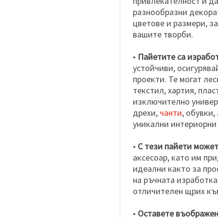
привлекателност и да
разнообразни декора
цветове и размери, з
вашите творби.
•
Пайетите са израбо
устойчиви, осигурява
проекти. Те могат ле
текстил, хартия, плас
изключително универ
дрехи,
чанти
, обувки,
уникални интериорни
•
С тези пайети може
аксесоар, като им пр
идеални както за про
на ръчната изработка
отличителен щрих към
•
Оставете въображен