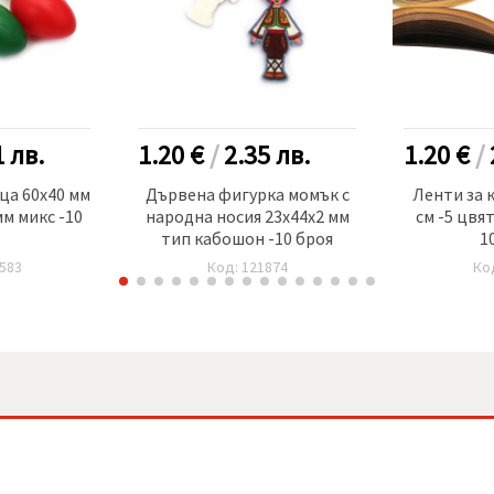
1
лв.
1.20 €
/
2.35
лв.
1.20 €
/
ца 60x40 мм
Дървена фигурка момък с
Ленти за 
мм микс -10
народна носия 23x44x2 мм
см -5 цвя
тип кабошон -10 броя
1
583
Код: 121874
Ко