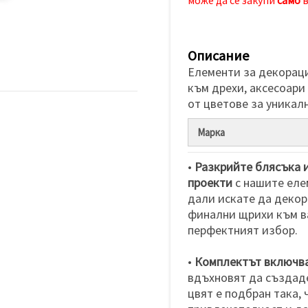
Описание
Елементи за декораци
към дрехи, аксесоари
от цветове за уникал
Марка
•
Разкрийте блясъка 
проекти
с нашите еле
дали искате да декор
финални щрихи към ва
перфектният избор.
•
Комплектът включва
вдъхновят да създаде
цвят е подбран така,