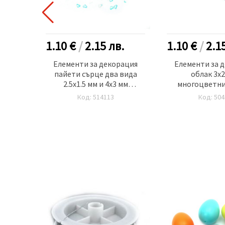
.
1.10 €
/
2.15
лв.
1.10 €
/
2.1
3 мм
Елементи за декорация
Елементи за 
рама
пайети сърце два вида
облак 3x2
2.5x1.5 мм и 4x3 мм
многоцветни 
прозрачни бледозелени
грам
Код: 514113
Код: 504
дъга -20 грама