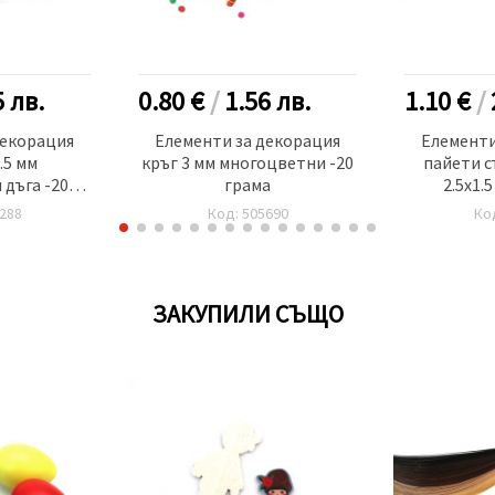
5
лв.
0.80 €
/
1.56
лв.
1.10 €
/
декорация
Елементи за декорация
Елементи
.5 мм
кръг 3 мм многоцветни -20
пайети с
дъга -20
грама
2.5x1.
а
прозрачни
288
Код: 505690
Ко
-2
ЗАКУПИЛИ СЪЩО