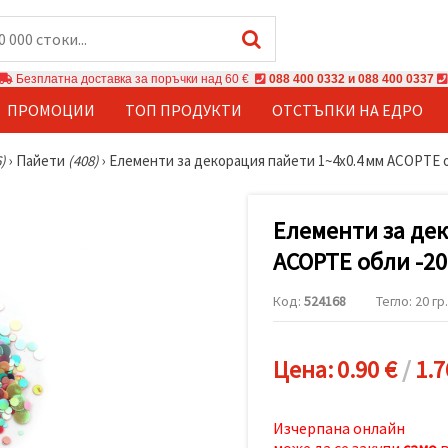
Безплатна доставка за поръчки над 60 €
088 400 0332 и 088 400 0337
ПРОМОЦИИ
ТОП ПРОДУКТИ
ОТСТЪПКИ НА ЕДРО
)
›
Пайети
(408)
›
Елементи за декорация пайети 1~4x0.4 мм АСОРТЕ о
Елементи за дек
АСОРТЕ обли -20
Код:
524168
Тегло: 20 гр.
Цена:
0.90 €
/
1.7
Изчерпана онлайн
може да се закупи
само
в