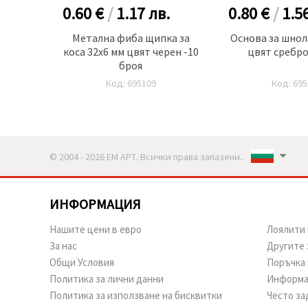
.
0.60 €
/
1.17
лв.
0.80 €
/
1.5
ка за
Метална фиба щипка за
Основа за шнол
КС -5
коса 32x6 мм цвят черен -10
цвят сребро
броя
Код: 695109
Код: 695
© 2004 - 2026 ЕМ АРТ. Всички права запазени..
ИНФОРМАЦИЯ
Нашите цени в евро
Лоялити 
За нас
Другите 
Общи Условия
Поръчка 
Политика за лични данни
Информа
Политика за използване на бисквитки
Често за