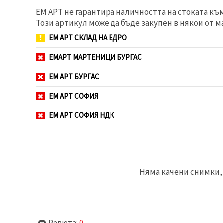
избереш
дадения
ЕМ АРТ не гарантира наличността на стоката къ
вид
Този артикул може да бъде закупен в някои от м
"бисквитки"
и кликнеш
ЕМ АРТ СКЛАД НА ЕДРО
бутона
"Запази"
ЕМАРТ МАРТЕНИЦИ БУРГАС
Приеми
ЕМ АРТ БУРГАС
всички
ЕМ АРТ СОФИЯ
Настройки
на
ЕМ АРТ СОФИЯ НДК
бисквитките
Няма качени снимки, 
Ревюта:
0