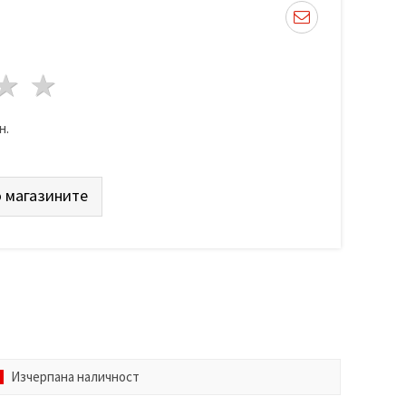
да
везди
3 звезди
4 звезди
5 звезди
н.
 магазините
Изчерпана наличност