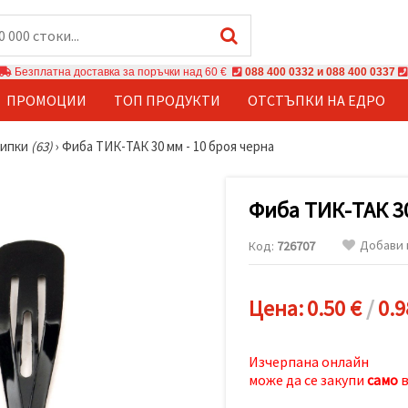
Безплатна доставка за поръчки над 60 €
088 400 0332 и 088 400 0337
ПРОМОЦИИ
ТОП ПРОДУКТИ
ОТСТЪПКИ НА ЕДРО
Щипки
(63)
›
Фиба ТИК-ТАК 30 мм - 10 броя черна
Фиба ТИК-ТАК 30
Добави 
Код:
726707
Цена:
0.50 €
/
0.9
Изчерпана онлайн
може да се закупи
само
в