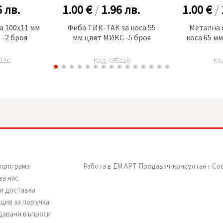
6
лв.
1.00 €
/
1.96
лв.
1.00 €
/
а 100x11 мм
Фиба ТИК-ТАК за коса 55
Метална 
 -2 броя
мм цвят МИКС -5 броя
коса 65 мм
126
Код: 695110
Ко
програма
Работа в ЕМ АРТ Продавач-консултант Со
за нас
и доставка
ция за поръчка
давани въпроси