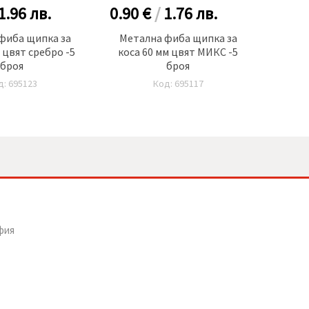
1.96
лв.
0.90 €
/
1.76
лв.
0.60
фиба щипка за
Метална фиба щипка за
Метал
 цвят сребро -5
коса 60 мм цвят МИКС -5
так 3
броя
броя
д: 695123
Код: 695117
фия