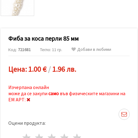
релевантно
съдържание
и реклами,
включително
с помощта
на наши
партньори
Фиба за коса перли 85 мм
за анализ
и
маркетинг.
Добави в любими
Код:
721681
Тегло: 11 гр.
Можеш да
се
съгласиш
Цена:
1.00 €
/
1.96 лв.
да
използваме
всички
"бисквитки"
Изчерпана онлайн
като
може да се закупи
само
във физическите магазини на
натиснеш
"Приеми
ЕМ АРТ:
всички!"
или да
посочиш
предпочитанията
Оцени продукта:
си в
"Настройки",
като
1 звезда
2 звезди
3 звезди
4 звезди
5 звезди