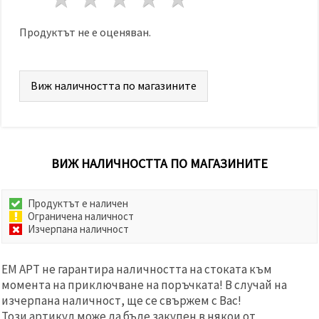
избереш
дадения
вид
Продуктът не е оценяван.
"бисквитки"
и кликнеш
бутона
"Запази"
Виж наличността по магазините
Приеми
всички
Настройки
ВИЖ НАЛИЧНОСТТА ПО МАГАЗИНИТЕ
на
бисквитките
Продуктът е наличен
Ограничена наличност
Изчерпана наличност
ЕМ АРТ не гарантира наличността на стоката към
момента на приключване на поръчката! В случай на
изчерпана наличност, ще се свържем с Вас!
Този артикул може да бъде закупен в някои от