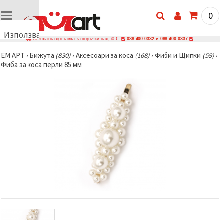
0
Използваме
Безплатна доставка за поръчки над 60 €
088 400 0332 и 088 400 0337
бисквитки
ЕМ АРТ
›
Бижутa
(830)
›
Аксесоари за коса
(168)
›
Фиби и Щипки
(59)
›
🍪
Фиба за коса перли 85 мм
Използваме
бисквитки
и подобни
технологии,
за да
осигурим
правилната
работа на
сайта, да
подобрим
твоето
изживяване
и, с твое
съгласие,
да
анализираме
трафика и
да
показваме
по-