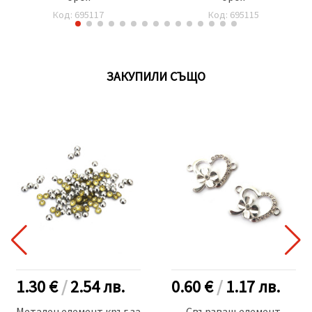
Код: 695117
Код: 695115
ЗАКУПИЛИ СЪЩО
1.30 €
/
2.54
лв.
0.60 €
/
1.17
лв.
Метален елемент кръг за
Свързващ елемент