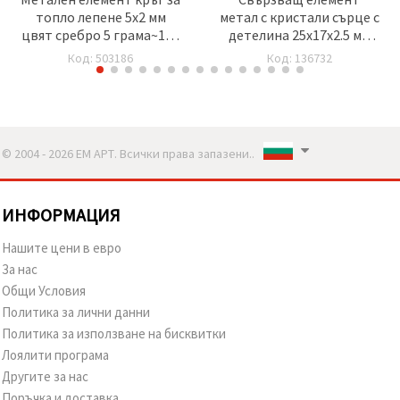
топло лепене 5x2 мм
метал с кристали сърце с
цвят сребро 5 грама~120
детелина 25x17x2.5 мм
броя
дупка 1.5 мм цвят сребро
Код: 503186
Код: 136732
-2 броя
© 2004 - 2026 ЕМ АРТ. Всички права запазени..
ИНФОРМАЦИЯ
Нашите цени в евро
За нас
Общи Условия
Политика за лични данни
Политика за използване на бисквитки
Лоялити програма
Другите за нас
Поръчка и доставка