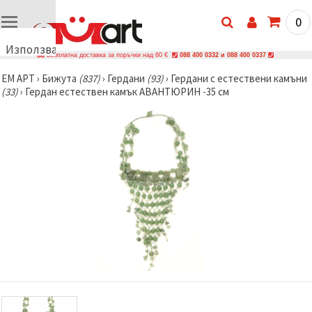
0
Използваме
Безплатна доставка за поръчки над 60 €
088 400 0332 и 088 400 0337
бисквитки
ЕМ АРТ
›
Бижутa
(837)
›
Гердани
(93)
›
Гердани с естествени камъни
🍪
(33)
›
Гердан естествен камък АВАНТЮРИН -35 см
Използваме
бисквитки
и подобни
технологии,
за да
осигурим
правилната
работа на
сайта, да
подобрим
твоето
изживяване
и, с твое
съгласие,
да
анализираме
трафика и
да
показваме
по-