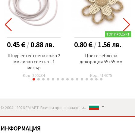
ТОП ПРОДУКТ
0.45 €
/
0.88
лв.
0.80 €
/
1.56
лв.
Шнур естествена кожа 2
Цвете зебло за
мм лилав светъл - 1
декорация 55x55 мм
метър
Код: 206234
Код: 414375
© 2004 - 2026 ЕМ АРТ. Всички права запазени..
ИНФОРМАЦИЯ