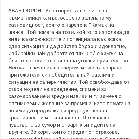
избереш
дадения
АВАНТЮРИН - Авантюринът се счита за
вид
"бисквитки"
късметлийки камък, особено зелената му
и кликнеш
разновидност, която е наречена "Камък на
бутона
"Запази"
шанса" Той помага на този, който го използва да
види възможностите и потенциала във всяка
една ситуация и да действа бързо и адекватно,
Приеми
избирайки най-добрата от тях. Той е камък на
всички
благоденствието, привлича успех и приятелство.
Настройки
Неговата печеливша енергия може да направи
на
притежателя си победител в най-различни
бисквитките
ситуации на съперничество. Той освобождава от
стари модели на поведение, спомени за
разочарование и вредни навици и ги заменя с
оптимизъм и желание за промяна, като помага на
човека да продължи напред с увереност,
креативност и мотивираност. Подхранва
чувството за хумор и отваря към идеите на
другите. За хора, които страдат от страхове,
тревоги и фобии, той е чудесен камък. С лечебни