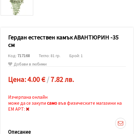
релевантно
съдържание
и реклами,
включително
с помощта
на наши
партньори
Гердан естествен камък АВАНТЮРИН -35
за анализ
и
см
маркетинг.
Можеш да
Код:
717168
Тегло: 81 гр.
Брой: 1
се
съгласиш
Добави в любими
да
използваме
всички
Цена:
4.00 €
/
7.82 лв.
"бисквитки"
като
натиснеш
"Приеми
Изчерпана онлайн
всички!"
може да се закупи
само
във физическите магазини на
или да
ЕМ АРТ:
посочиш
предпочитанията
си в
"Настройки",
като
Описание