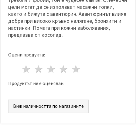
цели могат да се използват масажни топки,
както и бижута с авантюрин. Авантюринът влияе
добре при високо кръвно налягане, бронхити и
настинки. Помага при кожни заболявания,
предпазва от косопад.
Оцени продукта:
1 звезда
2 звезди
3 звезди
4 звезди
5 звезди
Продуктът не е оценяван.
Виж наличността по магазините