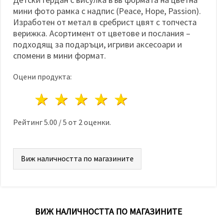
избереш
дадения
мини фото рамка с надпис (Peace, Hope, Passion).
вид
Изработен от метал в сребрист цвят с топчеста
"бисквитки"
и кликнеш
верижка. Асортимент от цветове и послания –
бутона
подходящ за подаръци, игриви аксесоари и
"Запази"
спомени в мини формат.
Приеми
Оцени продукта:
всички
1 звезда
2 звезди
3 звезди
4 звезди
5 звезди
Настройки
на
бисквитките
Рейтинг
5.00
/
5
от
2
оценки.
Виж наличността по магазините
ВИЖ НАЛИЧНОСТТА ПО МАГАЗИНИТЕ