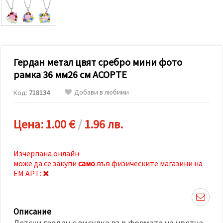
релевантно
съдържание
и реклами,
включително
с помощта
на наши
партньори
Гердан метал цвят сребро мини фото
за анализ
и
рамка 36 мм26 см АСОРТЕ
маркетинг.
Можеш да
Добави в любими
Код:
718134
се
съгласиш
да
използваме
Цена:
1.00 €
/
1.96 лв.
всички
"бисквитки"
като
натиснеш
Изчерпана онлайн
"Приеми
може да се закупи
само
във физическите магазини на
всички!"
ЕМ АРТ:
или да
посочиш
предпочитанията
си в
"Настройки",
Описание
като
Детски гердан с висулка във формата на цветна