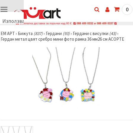
0
Използваме
Безплатна доставка за поръчки над 60 €
088 400 0332 и 088 400 0337
бисквитки
ЕМ АРТ
›
Бижутa
(837)
›
Гердани
(93)
›
Гердани с висулки
(43)
›
🍪
Гердан метал цвят сребро мини фото рамка 36 мм26 см АСОРТЕ
Използваме
бисквитки
и подобни
технологии,
за да
осигурим
правилната
работа на
сайта, да
подобрим
твоето
изживяване
и, с твое
съгласие,
да
анализираме
трафика и
да
показваме
по-