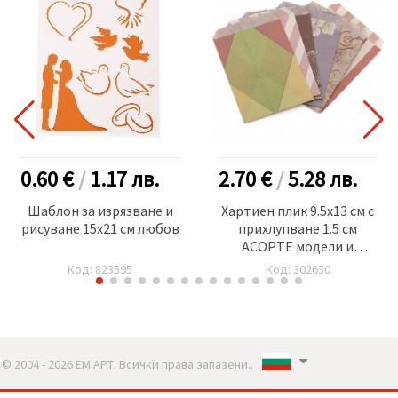
0.60 €
/
1.17
лв.
2.70 €
/
5.28
лв.
Шаблон за изрязване и
Хартиен плик 9.5x13 см с
рисуване 15x21 см любов
прихлупване 1.5 см
АСОРТЕ модели и
цветове -100 броя
Код: 823595
Код: 302630
© 2004 - 2026 ЕМ АРТ. Всички права запазени..