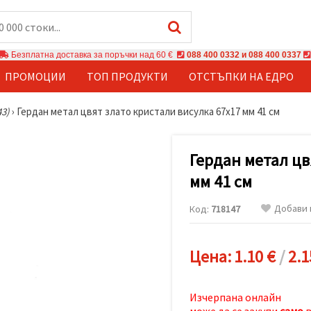
Безплатна доставка за поръчки над 60 €
088 400 0332 и 088 400 0337
ПРОМОЦИИ
ТОП ПРОДУКТИ
ОТСТЪПКИ НА ЕДРО
43)
›
Гердан метал цвят злато кристали висулка 67x17 мм 41 см
Гердан метал цв
мм 41 см
Добави 
Код:
718147
Цена:
1.10 €
/
2.1
Изчерпана онлайн
може да се закупи
само
в