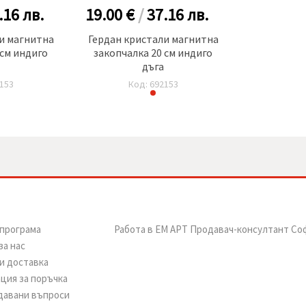
.16
лв.
19.00 €
/
37.16
лв.
и магнитна
Гердан кристали магнитна
 см индиго
закопчалка 20 см индиго
дъга
153
Код: 692153
програма
Работа в ЕМ АРТ Продавач-консултант Со
за нас
и доставка
ция за поръчка
давани въпроси