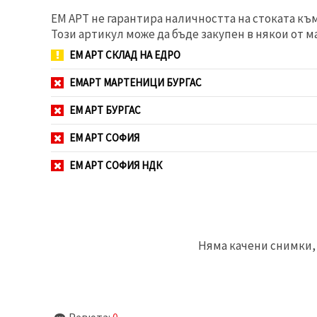
избереш
дадения
ЕМ АРТ не гарантира наличността на стоката къ
вид
Този артикул може да бъде закупен в някои от м
"бисквитки"
и кликнеш
ЕМ АРТ СКЛАД НА ЕДРО
бутона
"Запази"
ЕМАРТ МАРТЕНИЦИ БУРГАС
Приеми
ЕМ АРТ БУРГАС
всички
ЕМ АРТ СОФИЯ
Настройки
на
ЕМ АРТ СОФИЯ НДК
бисквитките
Няма качени снимки, 
Ревюта:
0