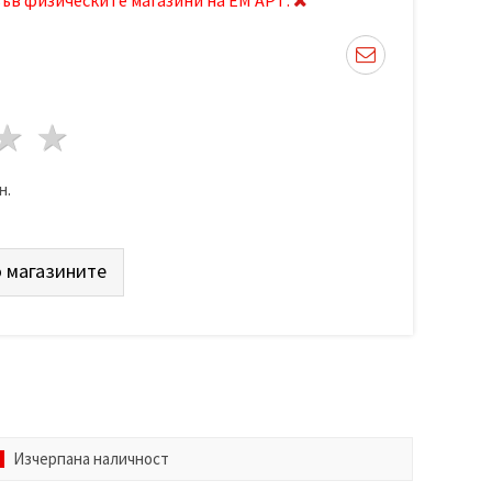
да
везди
3 звезди
4 звезди
5 звезди
н.
 магазините
Изчерпана наличност