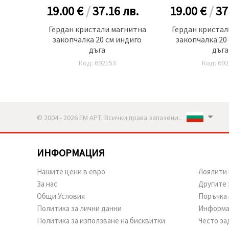
19.00 €
/
37.16
лв.
19.00 €
/
37
Гердан кристали магнитна
Гердан кристал
закопчалка 20 см индиго
закопчалка 20
дъга
дъга
Код: 692153
Код: 692
© 2004 - 2026 ЕМ АРТ. Всички права запазени..
ИНФОРМАЦИЯ
Нашите цени в евро
Лоялити 
За нас
Другите 
Общи Условия
Поръчка 
Политика за лични данни
Информа
Политика за използване на бисквитки
Често за