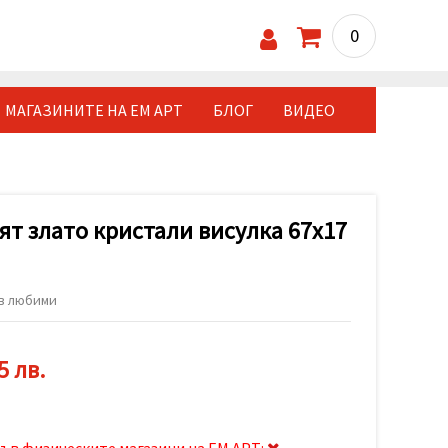
0
МАГАЗИНИТЕ НА ЕМ АРТ
БЛОГ
ВИДЕО
ят злато кристали висулка 67x17
в любими
5 лв.
ъв физическите магазини на ЕМ АРТ: