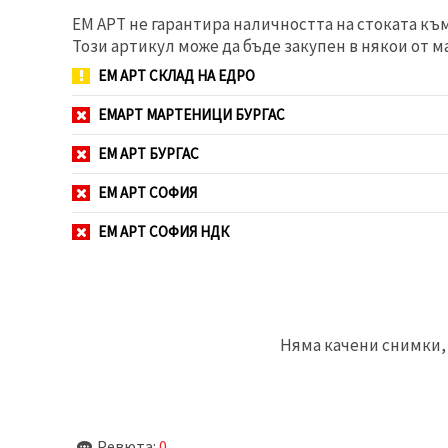
избереш
дадения
ЕМ АРТ не гарантира наличността на стоката къ
вид
Този артикул може да бъде закупен в някои от м
"бисквитки"
и кликнеш
ЕМ АРТ СКЛАД НА ЕДРО
бутона
"Запази"
ЕМАРТ МАРТЕНИЦИ БУРГАС
Приеми
ЕМ АРТ БУРГАС
всички
ЕМ АРТ СОФИЯ
Настройки
на
ЕМ АРТ СОФИЯ НДК
бисквитките
Няма качени снимки, 
Ревюта:
0