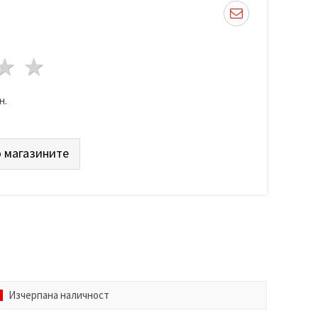
да
везди
3 звезди
4 звезди
5 звезди
н.
 магазините
Изчерпана наличност