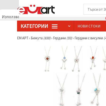
Използваме
бисквитки
КАТЕГОРИИ
НОВИ СТОКИ
🍪
Използваме
бисквитки
ЕМ АРТ
›
Бижутa
(830)
›
Гердани
(93)
›
Гердани с висулки
(
и подобни
технологии,
за да
осигурим
правилната
работа на
сайта, да
подобрим
твоето
изживяване
и, с твое
съгласие,
да
анализираме
трафика и
да
показваме
по-