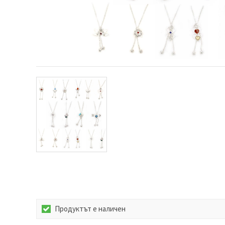
релевантно
съдържание
и реклами,
включително
с помощта
на наши
партньори
за анализ
и
маркетинг.
Можеш да
се
съгласиш
да
използваме
всички
"бисквитки"
като
натиснеш
"Приеми
всички!"
или да
посочиш
предпочитанията
си в
Продуктът е наличен
"Настройки",
като