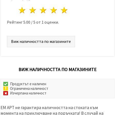
избереш
дадения
1 звезда
2 звезди
3 звезди
4 звезди
5 звезди
вид
"бисквитки"
и кликнеш
бутона
Рейтинг
5.00
/
5
от
1
оценки.
"Запази"
Приеми
Виж наличността по магазините
всички
Настройки
на
бисквитките
ВИЖ НАЛИЧНОСТТА ПО МАГАЗИНИТЕ
Продуктът е наличен
Ограничена наличност
Изчерпана наличност
ЕМ АРТ не гарантира наличността на стоката към
момента на приключване на поръчката! В случай на