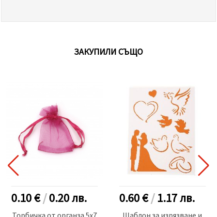
ЗАКУПИЛИ СЪЩО
0.10 €
/
0.20
лв.
0.60 €
/
1.17
лв.
Торбичка от органза 5x7
Шаблон за изрязване и