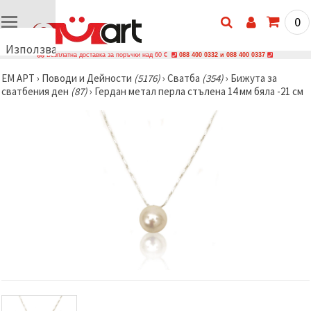
0
Използваме
Безплатна доставка за поръчки над 60 €
088 400 0332 и 088 400 0337
бисквитки
ЕМ АРТ
›
Поводи и Дейности
(5176)
›
Сватба
(354)
›
Бижута за
🍪
сватбения ден
(87)
›
Гердан метал перла стълена 14 мм бяла -21 см
Използваме
бисквитки
и подобни
технологии,
за да
осигурим
правилната
работа на
сайта, да
подобрим
твоето
изживяване
и, с твое
съгласие,
да
анализираме
трафика и
да
показваме
по-