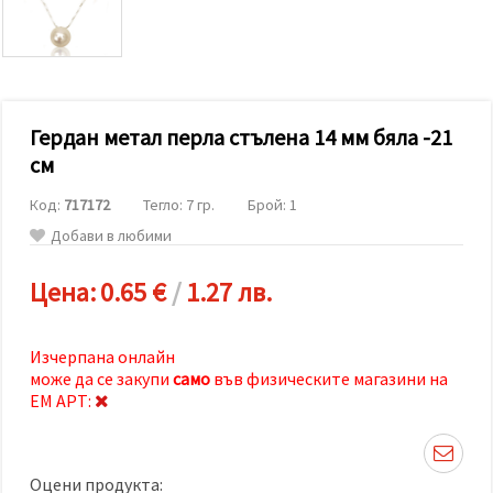
релевантно
съдържание
и реклами,
включително
с помощта
на наши
партньори
Гердан метал перла стълена 14 мм бяла -21
за анализ
и
см
маркетинг.
Можеш да
Код:
717172
Тегло: 7 гр.
Брой: 1
се
съгласиш
Добави в любими
да
използваме
всички
Цена:
0.65 €
/
1.27 лв.
"бисквитки"
като
натиснеш
"Приеми
Изчерпана онлайн
всички!"
може да се закупи
само
във физическите магазини на
или да
ЕМ АРТ:
посочиш
предпочитанията
си в
"Настройки",
като
Оцени продукта: