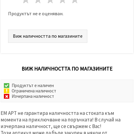
избереш
дадения
вид
Продуктът не е оценяван.
"бисквитки"
и кликнеш
бутона
"Запази"
Виж наличността по магазините
Приеми
всички
Настройки
ВИЖ НАЛИЧНОСТТА ПО МАГАЗИНИТЕ
на
бисквитките
Продуктът е наличен
Ограничена наличност
Изчерпана наличност
ЕМ АРТ не гарантира наличността на стоката към
момента на приключване на поръчката! В случай на
изчерпана наличност, ще се свържем с Вас!
Този артикул може да бъде закупен в някои от