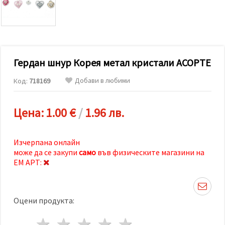
релевантно
съдържание
и реклами,
включително
с помощта
на наши
партньори
Гердан шнур Корея метал кристали АСОРТЕ
за анализ
и
маркетинг.
Добави в любими
Код:
718169
Можеш да
се
съгласиш
Цена:
1.00 €
/
1.96 лв.
да
използваме
всички
"бисквитки"
Изчерпана онлайн
като
може да се закупи
само
във физическите магазини на
натиснеш
"Приеми
ЕМ АРТ:
всички!"
или да
посочиш
предпочитанията
Оцени продукта:
си в
"Настройки",
като
1 звезда
2 звезди
3 звезди
4 звезди
5 звезди