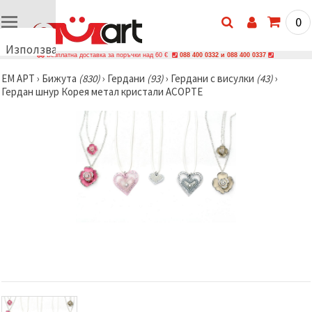
0
Използваме
Безплатна доставка за поръчки над 60 €
088 400 0332 и 088 400 0337
бисквитки
ЕМ АРТ
›
Бижутa
(830)
›
Гердани
(93)
›
Гердани с висулки
(43)
›
🍪
Гердан шнур Корея метал кристали АСОРТЕ
Използваме
бисквитки
и подобни
технологии,
за да
осигурим
правилната
работа на
сайта, да
подобрим
твоето
изживяване
и, с твое
съгласие,
да
анализираме
трафика и
да
показваме
по-