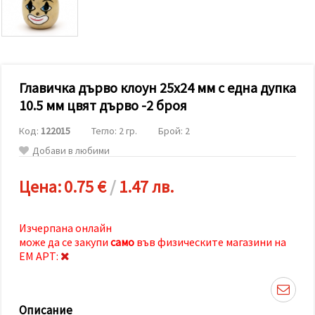
релевантно
съдържание
и реклами,
включително
с помощта
на наши
партньори
Главичка дърво клоун 25x24 мм с една дупка
за анализ
и
10.5 мм цвят дърво -2 броя
маркетинг.
Можеш да
Код:
122015
Тегло: 2 гр.
Брой: 2
се
съгласиш
Добави в любими
да
използваме
всички
Цена:
0.75 €
/
1.47 лв.
"бисквитки"
като
натиснеш
"Приеми
Изчерпана онлайн
всички!"
може да се закупи
само
във физическите магазини на
или да
ЕМ АРТ:
посочиш
предпочитанията
си в
"Настройки",
като
Описание