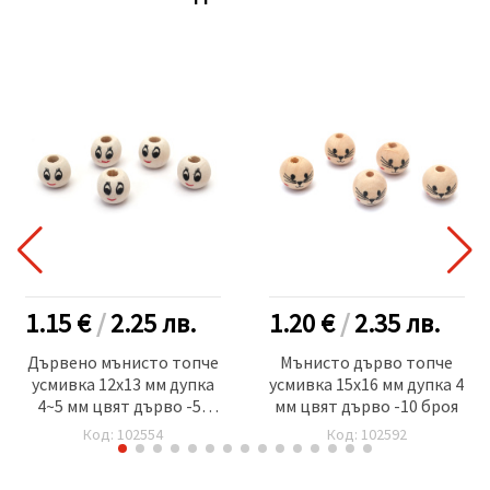
1.15 €
/
2.25
лв.
1.20 €
/
2.35
лв.
Дървено мънисто топче
Мънисто дърво топче
усмивка 12x13 мм дупка
усмивка 15x16 мм дупка 4
4~5 мм цвят дърво -50
мм цвят дърво -10 броя
броя
Код: 102554
Код: 102592