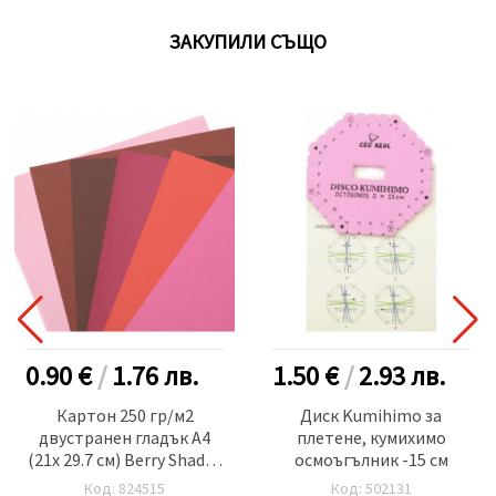
ЗАКУПИЛИ СЪЩО
0.90 €
/
1.76
лв.
1.50 €
/
2.93
лв.
Картон 250 гр/м2
Диск Kumihimo за
двустранен гладък А4
плетене, кумихимо
(21x 29.7 см) Berry Shades
осмоъгълник -15 см
6 цвята розово-червена
Код: 824515
Код: 502131