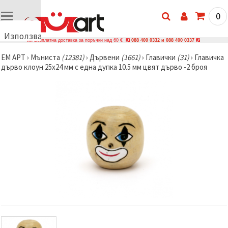
0
Използваме
Безплатна доставка за поръчки над 60 €
088 400 0332 и 088 400 0337
бисквитки
ЕМ АРТ
›
Мъниста
(12381)
›
Дървени
(1661)
›
Главички
(31)
›
Главичка
🍪
дърво клоун 25x24 мм с една дупка 10.5 мм цвят дърво -2 броя
Използваме
бисквитки
и подобни
технологии,
за да
осигурим
правилната
работа на
сайта, да
подобрим
твоето
изживяване
и, с твое
съгласие,
да
анализираме
трафика и
да
показваме
по-