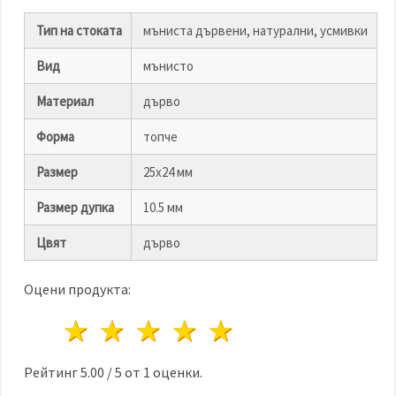
избереш
дадения
вид
Тип на стоката
мъниста дървени, натурални, усмивки
"бисквитки"
и кликнеш
Вид
мънисто
бутона
"Запази"
Материал
дърво
Приеми
Форма
топче
всички
Размер
25х24 мм
Настройки
на
Размер дупка
10.5 мм
бисквитките
Цвят
дърво
Оцени продукта:
1 звезда
2 звезди
3 звезди
4 звезди
5 звезди
Рейтинг
5.00
/
5
от
1
оценки.