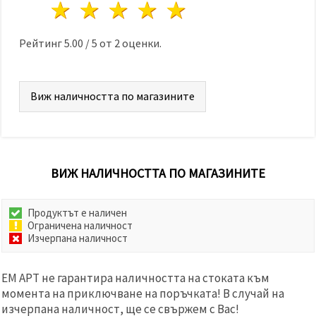
избереш
1 звезда
2 звезди
3 звезди
4 звезди
5 звезди
дадения
вид
"бисквитки"
Рейтинг
5.00
/
5
от
2
оценки.
и кликнеш
бутона
"Запази"
Виж наличността по магазините
Приеми
всички
Настройки
на
ВИЖ НАЛИЧНОСТТА ПО МАГАЗИНИТЕ
бисквитките
Продуктът е наличен
Ограничена наличност
Изчерпана наличност
ЕМ АРТ не гарантира наличността на стоката към
момента на приключване на поръчката! В случай на
изчерпана наличност, ще се свържем с Вас!