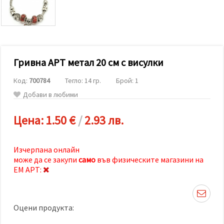
релевантно
съдържание
и реклами,
включително
с помощта
на наши
партньори
Гривна АРТ метал 20 см с висулки
за анализ
и
маркетинг.
Код:
700784
Тегло: 14 гр.
Брой: 1
Можеш да
Добави в любими
се
съгласиш
да
Цена:
1.50 €
/
2.93 лв.
използваме
всички
"бисквитки"
като
Изчерпана онлайн
натиснеш
може да се закупи
само
във физическите магазини на
"Приеми
всички!"
ЕМ АРТ:
или да
посочиш
предпочитанията
си в
Оцени продукта:
"Настройки",
като