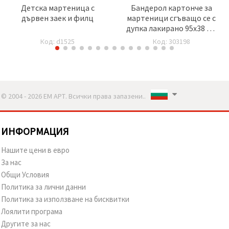
Детска мартеница с
Бандерол картонче за
дървен заек и филц
мартеници сгъващо се с
дупка лакирано 95x38 мм
50 броя
Код: d1525
Код: 303198
© 2004 - 2026 ЕМ АРТ. Всички права запазени..
ИНФОРМАЦИЯ
Нашите цени в евро
За нас
Общи Условия
Политика за лични данни
Политика за използване на бисквитки
Лоялити програма
Другите за нас