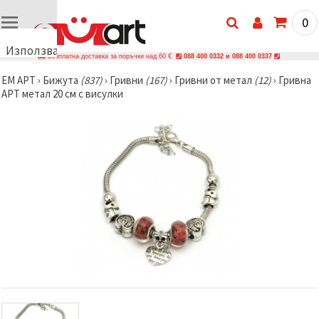
0
Използваме
Безплатна доставка за поръчки над 60 €
088 400 0332 и 088 400 0337
бисквитки
ЕМ АРТ
›
Бижутa
(837)
›
Гривни
(167)
›
Гривни от метал
(12)
›
Гривна
🍪
АРТ метал 20 см с висулки
Използваме
бисквитки
и подобни
технологии,
за да
осигурим
правилната
работа на
сайта, да
подобрим
твоето
изживяване
и, с твое
съгласие,
да
анализираме
трафика и
да
показваме
по-