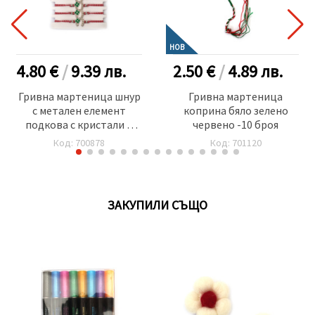
НОВ
4.80 €
/
9.39
лв.
2.50 €
/
4.89
лв.
Гривна мартеница шнур
Гривна мартеница
с метален елемент
коприна бяло зелено
подкова с кристали и
червено -10 броя
детелина -12 броя
Код: 700878
Код: 701120
ЗАКУПИЛИ СЪЩО