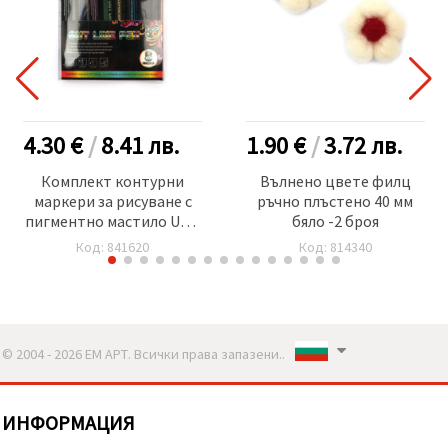
4.30 €
/
8.41
лв.
1.90 €
/
3.72
лв.
Комплект контурни
Вълнено цвете филц
маркери за рисуване с
ръчно плъстено 40 мм
пигментно мастило UV и
бяло -2 броя
водоустойчиви -8 цвята
Код: 841620
Код: 814340
© 2004 - 2026 ЕМ АРТ. Всички права запазени..
ИНФОРМАЦИЯ