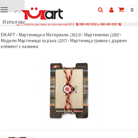
0
Използваме
Безплатна доставка за поръчки над 60 €
088 400 0332 и 088 400 0337
бисквитки
ЕМ АРТ
›
Мартеници и Материали
(3613)
›
Мартенички
(285)
›
🍪
Модели Мартеници за ръка
(207)
›
Мартеница гривна с дървен
Използваме
елемент с калинка
бисквитки
и подобни
технологии,
за да
осигурим
правилната
работа на
сайта, да
подобрим
твоето
изживяване
и, с твое
съгласие,
да
анализираме
трафика и
да
показваме
по-