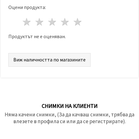
Оцени продукта:
1 звезда
2 звезди
3 звезди
4 звезди
5 звезди
Продуктът не е оценяван.
Виж наличността по магазините
СНИМКИ НА КЛИЕНТИ
Няма качени снимки, (За да качваш снимки, трябва да
влезете в профила си или да се регистрирате).