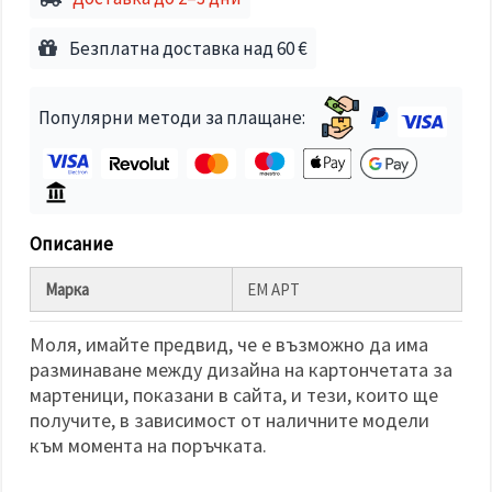
избереш
дадения
вид
Безплатна доставка над 60 €
"бисквитки"
и кликнеш
бутона
"Запази"
Популярни методи за плащане:
Приеми
всички
Настройки
Описание
на
бисквитките
Марка
ЕМ АРТ
Моля, имайте предвид, че е възможно да има
разминаване между дизайна на картончетата за
мартеници, показани в сайта, и тези, които ще
получите, в зависимост от наличните модели
към момента на поръчката.