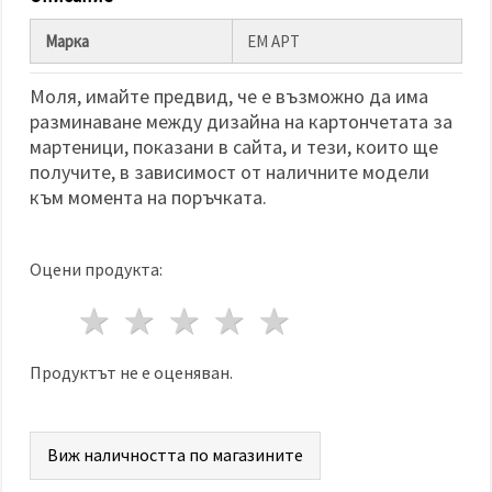
избереш
дадения
вид
Марка
ЕМ АРТ
"бисквитки"
и кликнеш
бутона
Моля, имайте предвид, че е възможно да има
"Запази"
разминаване между дизайна на картончетата за
мартеници, показани в сайта, и тези, които ще
Приеми
получите, в зависимост от наличните модели
всички
към момента на поръчката.
Настройки
на
Оцени продукта:
бисквитките
1 звезда
2 звезди
3 звезди
4 звезди
5 звезди
Продуктът не е оценяван.
Виж наличността по магазините