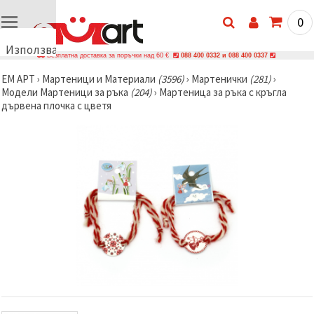
0
Използваме
Безплатна доставка за поръчки над 60 €
088 400 0332 и 088 400 0337
бисквитки
ЕМ АРТ
›
Мартеници и Материали
(3596)
›
Мартенички
(281)
›
🍪
Модели Мартеници за ръка
(204)
›
Мартеница за ръка с кръгла
Използваме
дървена плочка с цветя
бисквитки
и подобни
технологии,
за да
осигурим
правилната
работа на
сайта, да
подобрим
твоето
изживяване
и, с твое
съгласие,
да
анализираме
трафика и
да
показваме
по-