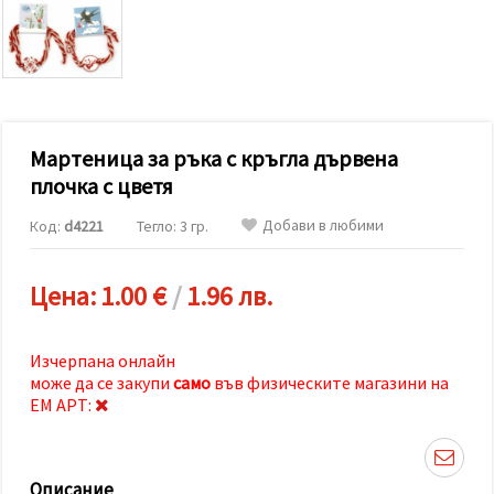
релевантно
съдържание
и реклами,
включително
с помощта
на наши
партньори
за анализ
и
Мартеница за ръка с кръгла дървена
маркетинг.
плочка с цветя
Можеш да
се
Добави в любими
Код:
d4221
Тегло: 3 гр.
съгласиш
да
използваме
всички
Цена:
1.00 €
/
1.96 лв.
"бисквитки"
като
натиснеш
"Приеми
Изчерпана онлайн
всички!"
може да се закупи
само
във физическите магазини на
или да
ЕМ АРТ:
посочиш
предпочитанията
си в
"Настройки",
като
Описание