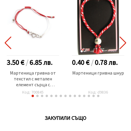
3.50 €
/
6.85
лв.
0.40 €
/
0.78
лв.
Мартеница гривна от
Мартеници гривна шнур
текстил с метален
елемент сърца с
кристали -12 броя
Код: 700845
Код: d9836
ЗАКУПИЛИ СЪЩО