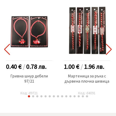
0.40 €
/
0.78
лв.
1.00 €
/
1.96
лв.
Гривна шнур дебели
Мартеница за ръка с
97/21
дървена плочка шевица
Код: d9721
Код: d4091