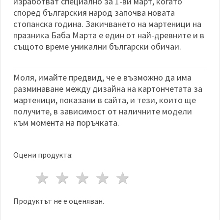
изработват специално за 1-ви март, когато
според българския народ започва новата
стопанска година. Закичването на мартеници на
празника Баба Марта е един от най-древните и в
същото време уникални български обичаи.
Моля, имайте предвид, че е възможно да има
разминаване между дизайна на картончетата за
мартеници, показани в сайта, и тези, които ще
получите, в зависимост от наличните модели
към момента на поръчката.
Оцени продукта:
1 звезда
2 звезди
3 звезди
4 звезди
5 звезди
Продуктът не е оценяван.