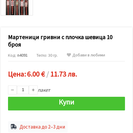
релевантно
съдържание
и реклами,
включително
с помощта
на наши
партньори
Мартеници гривни с плочка шевица 10
за анализ
и
броя
маркетинг.
Можеш да
Добави в любими
Код:
n4091
Тегло: 30 гр.
се
съгласиш
да
използваме
Цена:
6.00 €
/
11.73 лв.
всички
"бисквитки"
като
пакет
натиснеш
"Приеми
Купи
всички!"
или да
посочиш
предпочитанията
си в
"Настройки",
Доставка до 2–3 дни
като