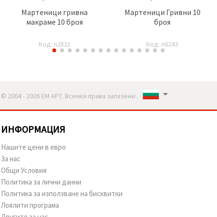
Мартеници гривна
Мартеници Гривни 10
макраме 10 броя
броя
Код: n2821
Код: n6243
© 2004 - 2026 ЕМ АРТ. Всички права запазени..
ИНФОРМАЦИЯ
Нашите цени в евро
За нас
Общи Условия
Политика за лични данни
Политика за използване на бисквитки
Лоялити програма
Другите за нас