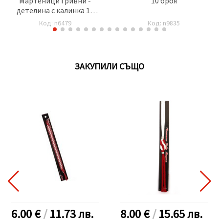
Мартеници Гривни -
10 броя
детелина с калинка 10
броя
Код: n6479
Код: n9835
ЗАКУПИЛИ СЪЩО
6.00 €
/
11.73
лв.
8.00 €
/
15.65
лв.