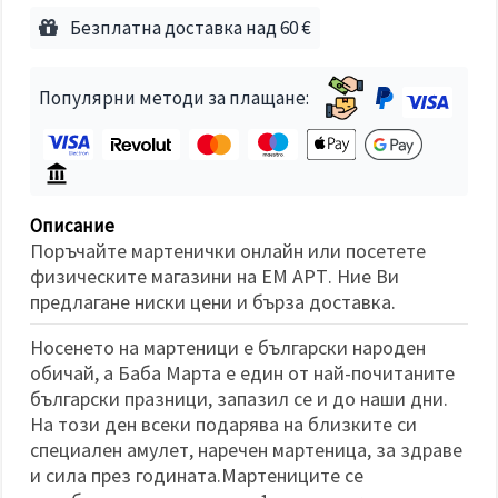
избереш
дадения
Безплатна доставка над 60 €
вид
"бисквитки"
и кликнеш
бутона
Популярни методи за плащане:
"Запази"
Приеми
всички
Описание
Настройки
Поръчайте мартенички онлайн или посетете
на
физическите магазини на ЕМ АРТ. Ние Ви
бисквитките
предлагане ниски цени и бърза доставка.
Носенето на мартеници е български народен
обичай, а Баба Марта е един от най-почитаните
български празници, запазил се и до наши дни.
На този ден всеки подарява на близките си
специален амулет, наречен мартеница, за здраве
и сила през годината.Мартениците се