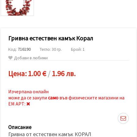
релевантно
съдържание
и реклами,
включително
с помощта
на наши
партньори
Гривна естествен камък Корал
за анализ
и
маркетинг.
Код:
716190
Тегло: 30 гр.
Брой: 1
Можеш да
Добави в любими
се
съгласиш
да
Цена:
1.00 €
/
1.96 лв.
използваме
всички
"бисквитки"
като
Изчерпана онлайн
натиснеш
може да се закупи
само
във физическите магазини на
"Приеми
всички!"
ЕМ АРТ:
или да
посочиш
предпочитанията
си в
Описание
"Настройки",
като
Гривна от естествен камък КОРАЛ