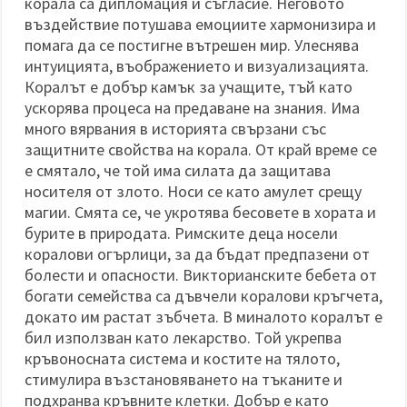
корала са дипломация и съгласие. Неговото
въздействие потушава емоциите хармонизира и
помага да се постигне вътрешен мир. Улеснява
интуицията, въображението и визуализацията.
Коралът е добър камък за учащите, тъй като
ускорява процеса на предаване на знания. Има
много вярвания в историята свързани със
защитните свойства на корала. От край време се
е смятало, че той има силата да защитава
носителя от злото. Носи се като амулет срещу
магии. Смята се, че укротява бесовете в хората и
бурите в природата. Римските деца носели
коралови огърлици, за да бъдат предпазени от
болести и опасности. Викторианските бебета от
богати семейства са дъвчели коралови кръгчета,
докато им растат зъбчета. В миналото коралът е
бил използван като лекарство. Той укрепва
кръвоносната система и костите на тялото,
стимулира възстановяването на тъканите и
подхранва кръвните клетки. Добър е като