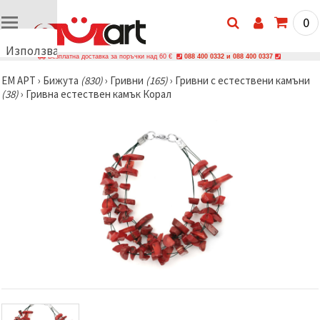
0
Използваме
Безплатна доставка за поръчки над 60 €
088 400 0332 и 088 400 0337
бисквитки
ЕМ АРТ
›
Бижутa
(830)
›
Гривни
(165)
›
Гривни с естествени камъни
🍪
(38)
›
Гривна естествен камък Корал
Използваме
бисквитки
и подобни
технологии,
за да
осигурим
правилната
работа на
сайта, да
подобрим
твоето
изживяване
и, с твое
съгласие,
да
анализираме
трафика и
да
показваме
по-