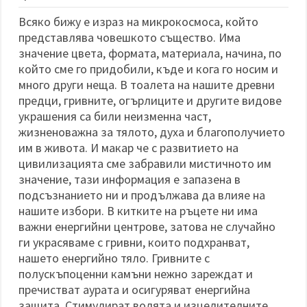
избереш
дадения
Всяко бижу е израз на микрокосмоса, който
вид
"бисквитки"
представлява човешкото същество. Има
и кликнеш
значение цвета, формата, материала, начина, по
бутона
"Запази"
който сме го придобили, къде и кога го носим и
много други неща. В тоалета на нашите древни
предци, гривните, огърлиците и другите видове
Приеми
украшения са били неизменна част,
всички
жизненоважна за тялото, духа и благополучието
Настройки
им в живота. И макар че с развитието на
на
цивилизацията сме забравили мистичното им
бисквитките
значение, тази информация е запазена в
подсъзнанието ни и продължава да влияе на
нашите избори. В китките на ръцете ни има
важни енергийни центрове, затова не случайно
ги украсяваме с гривни, които подхранват,
нашето енергийно тяло. Гривните с
полускъпоценни камъни нежно зареждат и
пречистват аурата и осигуряват енергийна
защита. Стимулират волята и изцелителните