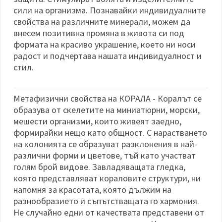
сили на организма. Познавайки индивидуалните
свойства на различните минерали, можем да
внесем позитивна промяна в живота си под
формата на красиво украшение, което ни носи
радост и подчертава нашата индивидуалност и
стил.
Метафизични свойства на КОРАЛА - Коралът се
образува от скелетите на миниатюрни, морски,
мешести организми, които живеят заедно,
формирайки нещо като общност. С нарастването
на колонията се образуват разклонения в най-
различни форми и цветове, тъй като участват
голям брой видове. Завладяващата гледка,
която представляват кораловите структури, ни
напомня за красотата, която дължим на
разнообразието и съпътстващата го хармония.
Не случайно едни от качествата представени от