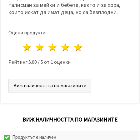
талисман за майки и бебета, както и за хора,
които искат да имат деца, но са безплодни.
Оцени продукта:
1 звезда
2 звезди
3 звезди
4 звезди
5 звезди
Рейтинг
5.00
/
5
от
1
оценки.
Виж наличността по магазините
ВИЖ НАЛИЧНОСТТА ПО МАГАЗИНИТЕ
Продуктът е наличен