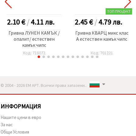
ТОП ПРОДУКТ
2.10 €
/
4.11
лв.
2.45 €
/
4.79
лв.
Гривна ЛУНЕН КАМЪК /
Гривна КВАРЦ микс клас
опалит/ естествен
А естествен камък чипс
камък чипс
Код: 716072
Код: 701221
© 2004 - 2026 ЕМ АРТ. Всички права запазени..
ИНФОРМАЦИЯ
Нашите цени в евро
За нас
Общи Условия